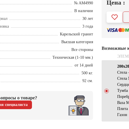
Цена :
№ AM4990
В наличии
риал
30 лет
новка
3 года
Карельский гранит
Высшая категория
Возможные 
Все стороны
ЭЛЕМ
Техническая (1-10 мм.)
от 14 дней
200х2
Стела
500 кг.
Стела 
92 см.
Сердце
Тумба
Пореб
опросы о товаре?
Ваза 
ия специалиста
Плита
Газон