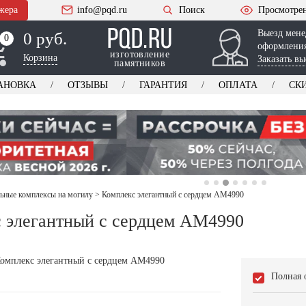
жера
info@pqd.ru
Поиск
Просмотре
Выезд мене
0 руб.
0
0
оформления
изготовление
Корзина
Заказать вы
памятников
АНОВКА
ОТЗЫВЫ
ГАРАНТИЯ
ОПЛАТА
СК
ьные комплексы на могилу
>
Комплекс элегантный с сердцем AM4990
 элегантный с сердцем AM4990
Полная 