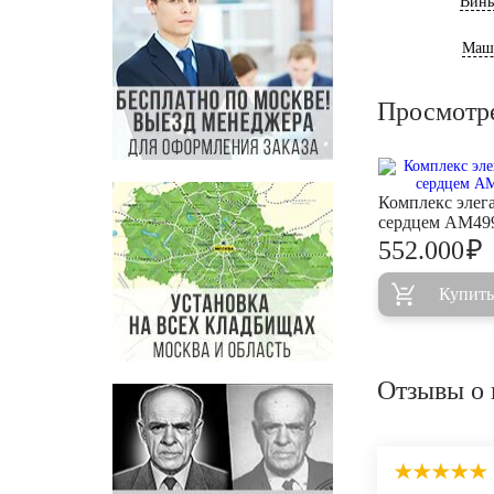
Винь
Маш
Просмотр
Комплекс элег
сердцем AM49
₽
552.000
Купить
Отзывы о 