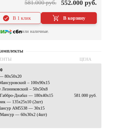
552.000 руб.
581.000 руб.
В 1 клик
В корзину
или наличные.
комплекты
ЕНТЫ
ЦЕНА
00
 — 80х50х20
Мансуровский – 100х90х15
 Лезниковский – 50х50х8
 Габбро-Диабаз — 180х40х15
581.000 руб.
рик — 135х25х10 (2шт)
Мансур AM5538 — 30х15
 Мансур — 60х30х2 (4шт)