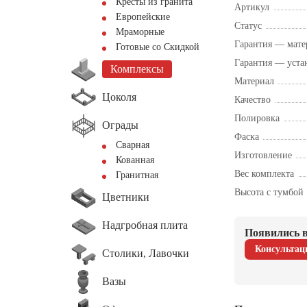
Кресты из гранита
Артикул
Европейские
Статус
Мраморные
Гарантия — мате
Готовые со Скидкой
Гарантия — уста
Комплексы
Материал
Цоколя
Качество
Полировка
Ограды
Фаска
Сварная
Изготовление
Кованная
Вес комплекта
Гранитная
Высота с тумбой
Цветники
Надгробная плита
Появились в
Консультац
Столики, Лавочки
Вазы