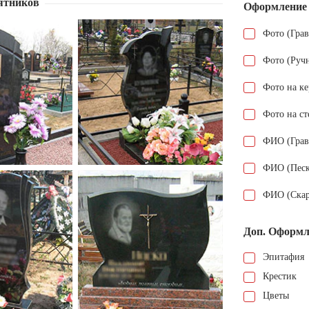
ятников
Оформление
Фото (Гра
Фото (Руч
Фото на к
Фото на ст
ФИО (Грав
ФИО (Песк
ФИО (Скар
Доп. Оформл
Эпитафия
Крестик
Цветы