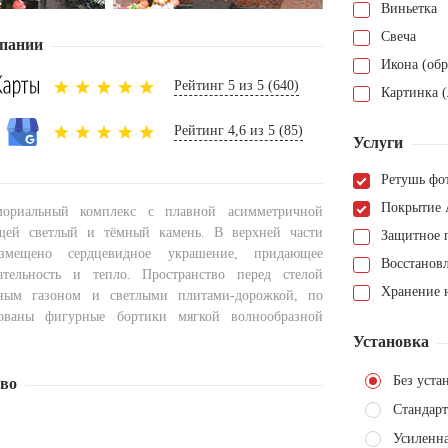
Виньетка
Свеча
пании
Икона (обр
Рейтинг 5 из 5 (640)
Картинка (
Рейтинг 4,6 из 5 (85)
Услуги
Ретушь фо
Покрытие 
мориальный комплекс с плавной асимметричной
ющей светлый и тёмный камень. В верхней части
Защитное 
змещено сердцевидное украшение, придающее
Восстанов
ательность и тепло. Пространство перед стелой
Хранение н
ным газоном и светлыми плитами-дорожкой, по
ованы фигурные бортики мягкой волнообразной
Установка
Без уста
тво
Стандарт
Усиленна