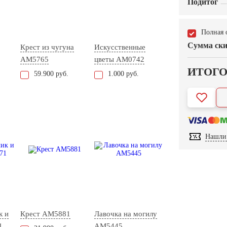
Подитог
Полная 
Сумма ски
Крест из чугуна
Искусственные
AM5765
цветы AM0742
ИТОГ
59.900 руб.
1.000 руб.
Нашли 
к и
Крест AM5881
Лавочка на могилу
1
AM5445