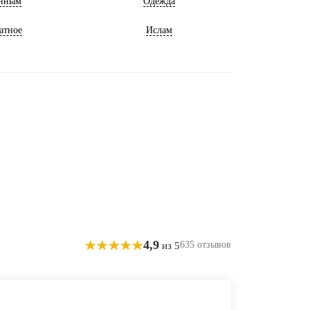
нным
Одежда
атное
Ислам
4,9
635 отзывов
из 5