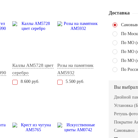
Доставка
Самовыв
По Моск
По МО (
По МО (
По МО (
Каллы AM5728 цвет
Розы на памятник
По Росси
990
серебро
AM5932
8.600 руб.
5.500 руб.
Вы выбрал
Двойной пам
Установка (Б
Ретушь фот
Покрытие А
Самовывоз