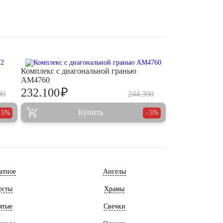
Комплекс с диагональной гранью
AM4760
₽
232.100
00
244.300
Купить
5%
5%
атное
Ангелы
есты
Храмы
ятые
Свечки