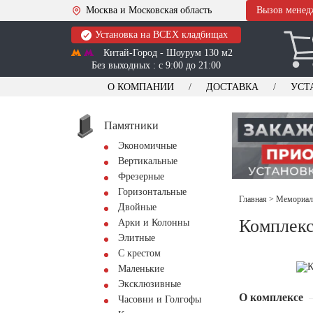
Москва и Московская область
Вызов менед
Установка на ВСЕХ кладбищах
Китай-Город - Шоурум 130 м2
Без выходных : с 9:00 до 21:00
О КОМПАНИИ
ДОСТАВКА
УСТ
Памятники
Экономичные
Вертикальные
Фрезерные
Горизонтальные
Главная
>
Мемориал
Двойные
Комплекс
Арки и Колонны
Элитные
С крестом
Маленькие
Эксклюзивные
О комплексе
Часовни и Голгофы