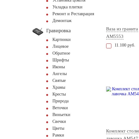
Установка цоколя
Укладка плитки
Ремонт и Реставрация
Демонтаж
Ваза из гранита
Гравировка
AM5553
Картинки
11.100 руб.
Лицевое
Обратное
Шрифты
Иконы
Ангелы
Святые
Храмы
Кресты
Природа
Веточки
Виньетки
Свечки
Цветы
Комплект столи
Рамки
лавочка АМ547