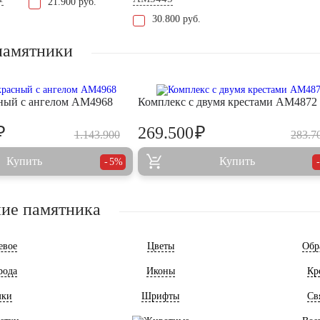
21.900 руб.
30.800 руб.
памятники
ный с ангелом AM4968
Комплекс с двумя крестами AM4872
₽
₽
269.500
1.143.900
283.7
Купить
Купить
5%
ие памятника
евое
Цветы
Обр
рода
Иконы
Кр
мки
Шрифты
Св