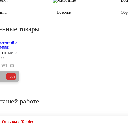
етки
Животные
Вое
ины
Веточки
Обр
енные товары
антный с
90
581.000
5%
нашей работе
Отзывы с Yandex