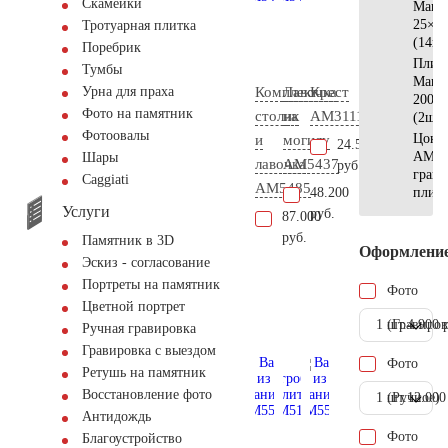
Скамейки
Манс
25×1
Тротуарная плитка
(14шт
Поребрик
Плит
Тумбы
Манс
Комплект
Лавочка
Крест
Урна для праха
200x1
Фото на памятник
столик
на
AM3111
(2шт)
Фотоовалы
Цоко
и
могилу
24.500
АМ56
Шары
лавочка
AM5437
руб.
грани
Сaggiati
AM5485
48.200
плитк
Услуги
руб.
87.000
руб.
Памятник в 3D
Оформлени
Эскиз - согласование
Портреты на памятник
Фото
Цветной портрет
1 шт.
(Гравиров
4.900 
Ручная гравировка
Гравировка с выездом
Фото
Ретушь на памятник
Восстановление фото
1 шт.
(Ручное)
12.000
Антидождь
Фото
Благоустройство