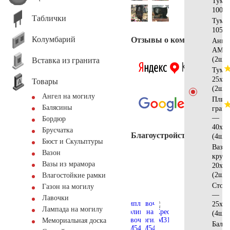
Тумб
100x2
Таблички
Тумб
105х2
Колумбарий
Отзывы о компании
Анге
AM59
(2шт)
Вставка из гранита
Тумб
25x25
Товары
(2шт)
Ангел на могилу
Плит
Балясины
грани
—
Бордюр
40х40
Брусчатка
Благоустройство
(4шт)
Бюст и Скульптуры
Ваза
Вазон
кругл
Вазы из мрамора
20x20
(2шт)
Влагостойкие рамки
Стол
Газон на могилу
—
Лавочки
25x12
Лампада на могилу
(4шт)
Мемориальная доска
Баляс