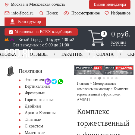
Москва и Московская область
Вызов менеджера
info@pqd.ru
Поиск
Просмотренное
Избранное
Конструктор
Установка на ВСЕХ кладбищах
0 руб.
0
0
Китай-Город - Шоурум 130 м2
Корзина
Без выходных : с 9:00 до 21:00
Выезд менеджера для
АНОВКА
ОТЗЫВЫ
ГАРАНТИЯ
ОПЛАТА
СК
оформления заказа
изготовление
Заказать выезд
памятников
+7 (495) 518-44-23
Памятники
Экономичные
Обратный звонок
Главная
>
Мемориальные
Вертикальные
комплексы на могилу
>
Комплекс
Фрезерные
торжественный с фронтоном
Горизонтальные
AM6511
Двойные
Комплекс
Арки и Колонны
Элитные
торжественный
С крестом
с фронтоном
Маленькие