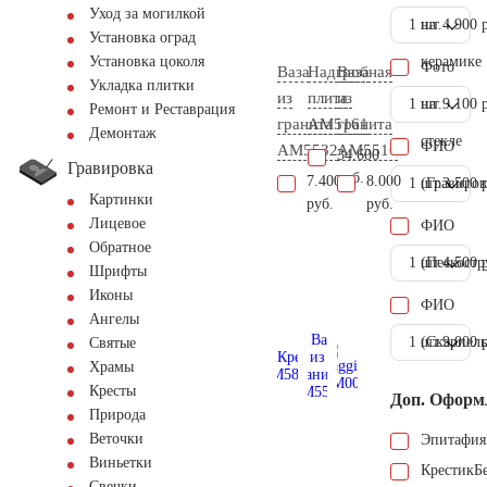
Уход за могилкой
1 шт.
на
4.900 
Установка оград
керамике
Установка цоколя
Фото
Ваза
Надгробная
Ваза
Укладка плитки
из
плита
из
1 шт.
на
9.100 
Ремонт и Реставрация
гранита
AM5161
гранита
Демонтаж
стекле
ФИО
AM5532
AM5516
34.600
Гравировка
руб.
7.400
8.000
1 шт.
(Гравиров
3.500 
Картинки
руб.
руб.
Лицевое
ФИО
Обратное
1 шт.
(Пескостр
4.500 
Шрифты
Иконы
ФИО
Ангелы
1 шт.
(Скарпель
9.000 
Святые
Храмы
Кресты
Доп. Оформ
Природа
Веточки
Эпитафия
Виньетки
Крестик
Б
Свечки