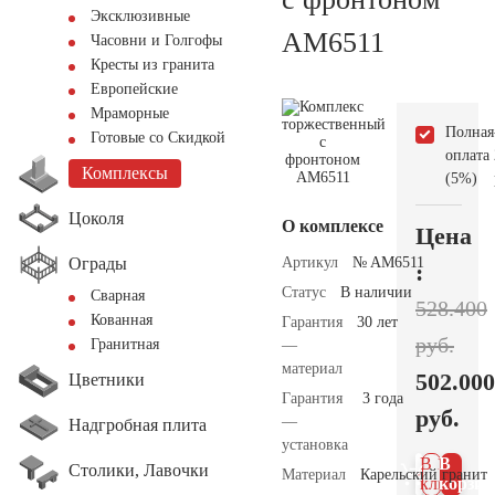
Эксклюзивные
AM6511
Часовни и Голгофы
Кресты из гранита
Европейские
Мраморные
Полная
Готовые со Скидкой
оплата
Комплексы
(5%)
Цоколя
О комплексе
Цена
Ограды
Артикул
№ AM6511
:
Статус
В наличии
Сварная
528.400
Кованная
Гарантия
30 лет
руб.
Гранитная
—
материал
502.000
Цветники
Гарантия
3 года
руб.
—
Надгробная плита
установка
В 1
В
Столики, Лавочки
Материал
Карельский гранит
клик
корзин