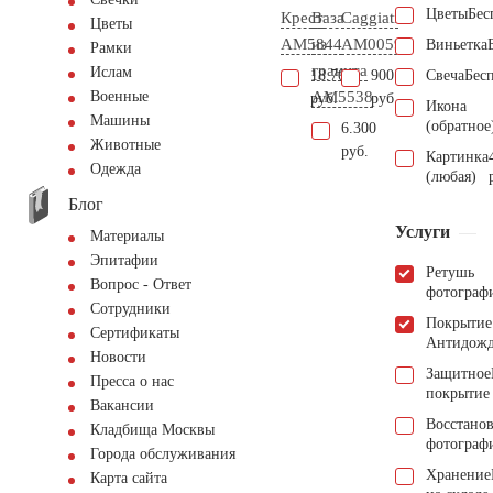
Цветы
Бес
Крест
Ваза
Caggiati
Цветы
AM5844
из
AM0059
Виньетка
Рамки
гранита
Ислам
18.700
900
Свеча
Бес
AM5538
Военные
руб.
руб.
Икона
Машины
(обратное
6.300
Животные
руб.
Картинка
Одежда
(любая)
Блог
Услуги
Материалы
Эпитафии
Ретушь
Вопрос - Ответ
фотограф
Сотрудники
Покрытие
Сертификаты
Антидож
Новости
Защитное
Пресса о нас
покрытие
Вакансии
Восстано
Кладбища Москвы
фотограф
Города обслуживания
Хранение
Карта сайта