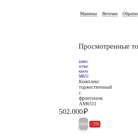
Машины
Веточки
Обратно
Просмотренные т
Комплекс
торжественный
с
фронтоном
AM6511
₽
502.000
528.400
Купить
5%