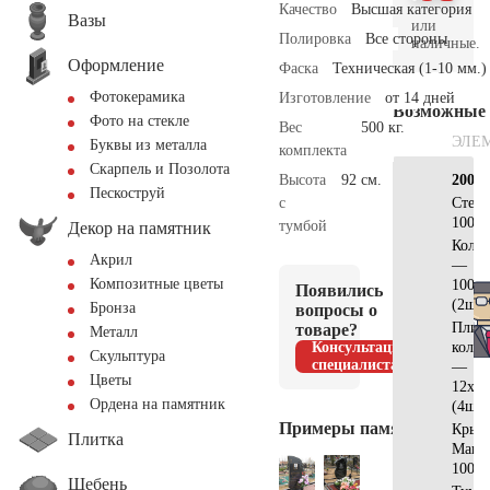
Качество
Высшая категория
Вазы
или
Полировка
Все стороны
наличные.
Оформление
Фаска
Техническая (1-10 мм.)
Фотокерамика
Изготовление
от 14 дней
Возможные
Фото на стекле
Вес
500 кг.
ЭЛЕ
Буквы из металла
комплекта
Скарпель и Позолота
Высота
92 см.
200х2
Пескоструй
с
Стел
100x7
тумбой
Декор на памятник
Коло
Акрил
—
Композитные цветы
100×
Появились
(2шт)
Бронза
вопросы о
Плит
товаре?
Металл
Консультация
коло
Скульптура
специалиста
—
Цветы
12x12
Ордена на памятник
(4шт)
Примеры памятников
Крыш
Плитка
Манс
100x2
Щебень