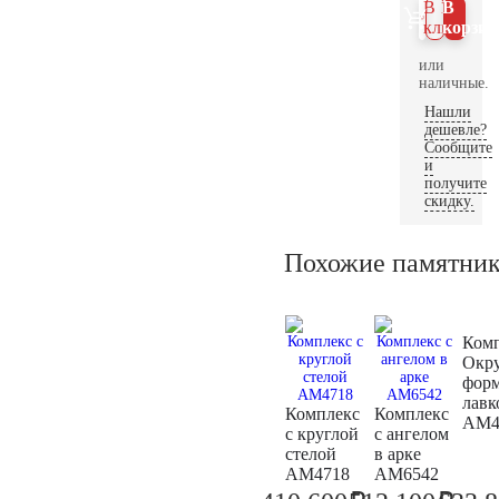
В 1
В
клик
корзин
или
наличные.
Нашли
дешевле?
Сообщите
и
получите
скидку.
Похожие памятни
Ком
Окр
фор
лавк
Комплекс
Комплекс
AM4
с круглой
с ангелом
стелой
в арке
AM4718
AM6542