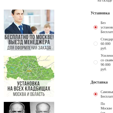
на складе
Установка
Без
установ
Бесплат
Стандар
60.000
руб.
Усиленн
со свая
90.000
руб.
Доставка
Самовы
Бесплат
По
Москве
(от