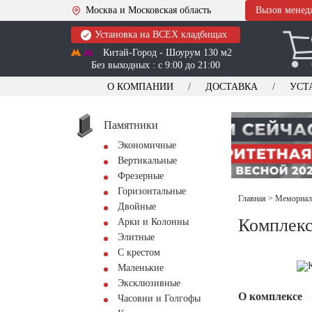
Москва и Московская область
Вызов менед
Установка на ВСЕХ кладбищах
Китай-Город - Шоурум 130 м2
Без выходных : с 9:00 до 21:00
О КОМПАНИИ
ДОСТАВКА
УСТ
Памятники
Экономичные
Вертикальные
Фрезерные
Горизонтальные
Главная
>
Мемориал
Двойные
Комплекс
Арки и Колонны
Элитные
С крестом
Маленькие
Эксклюзивные
О комплексе
Часовни и Голгофы