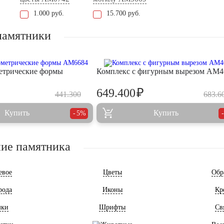
1.000 руб.
15.700 руб.
памятники
етрические формы
Комплекс с фигурным вырезом AM4
₽
649.400
441.300
683.6
Купить
Купить
5%
ие памятника
евое
Цветы
Обр
рода
Иконы
Кр
мки
Шрифты
Св