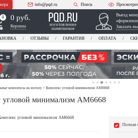
жера
info@pqd.ru
Поиск
Просмотре
Выезд мене
0 руб.
0
0
оформления
изготовление
Корзина
Заказать вы
памятников
АНОВКА
ОТЗЫВЫ
ГАРАНТИЯ
ОПЛАТА
СК
ьные комплексы на могилу
>
Комплекс угловой минимализм AM6668
 угловой минимализм AM6668
Полная 