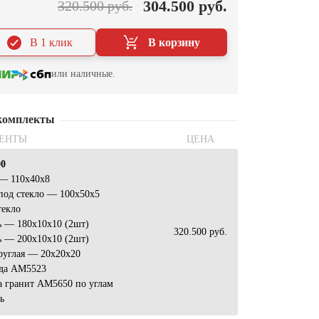
304.500 руб.
320.500 руб.
В 1 клик
В корзину
или наличные.
комплекты
ЕНТЫ
ЦЕНА
00
 — 110x40x8
под стекло — 100х50х5
текло
ь — 180х10х10 (2шт)
320.500 руб.
ь — 200х10х10 (2шт)
руглая — 20х20х20
да AM5523
а гранит AM5650 по углам
ь