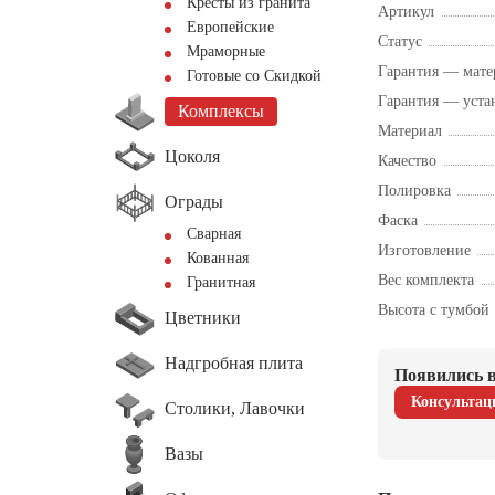
Кресты из гранита
Артикул
Европейские
Статус
Мраморные
Гарантия — мате
Готовые со Скидкой
Гарантия — уста
Комплексы
Материал
Цоколя
Качество
Полировка
Ограды
Фаска
Сварная
Изготовление
Кованная
Вес комплекта
Гранитная
Высота с тумбой
Цветники
Надгробная плита
Появились в
Консультац
Столики, Лавочки
Вазы