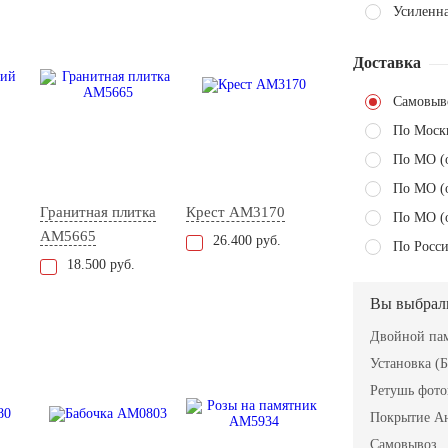
Усиленна
Доставка
Самовыв
По Моск
По МО (
По МО (
Гранитная плитка
Крест AM3170
По МО (
AM5665
26.400 руб.
По Росси
18.500 руб.
Вы выбрал
Двойной пам
Установка (Б
Ретушь фот
Покрытие А
Самовывоз