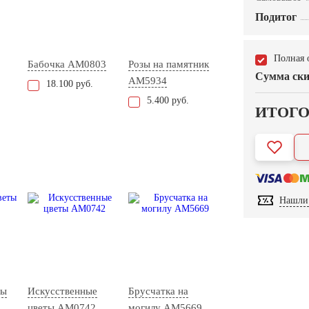
Подитог
Полная 
Бабочка AM0803
Розы на памятник
Сумма ски
AM5934
18.100 руб.
5.400 руб.
ИТОГ
Нашли 
ты
Искусственные
Брусчатка на
цветы AM0742
могилу AM5669