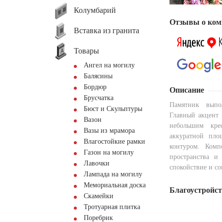
Колумбарий
Отзывы о ком
Вставка из гранита
Товары
Ангел на могилу
Балясины
Бордюр
Описание
Брусчатка
Памятник выпо
Бюст и Скульптуры
Главный акцент 
Вазон
небольшим кре
Вазы из мрамора
аккуратной пло
Влагостойкие рамки
контуром. Комп
Газон на могилу
пространства и
Лавочки
спокойствие и с
Лампада на могилу
Мемориальная доска
Благоустройс
Скамейки
Тротуарная плитка
Поребрик