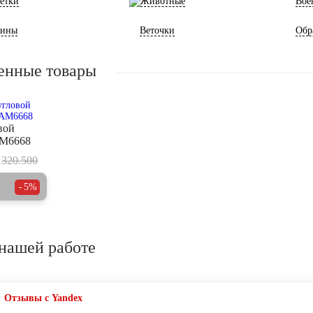
етки
Животные
Вое
ины
Веточки
Обр
енные товары
вой
AM6668
320.500
5%
нашей работе
Отзывы с Yandex