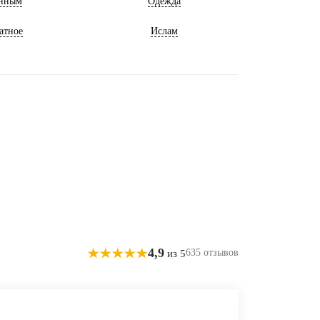
нным
Одежда
атное
Ислам
4,9
635 отзывов
из 5