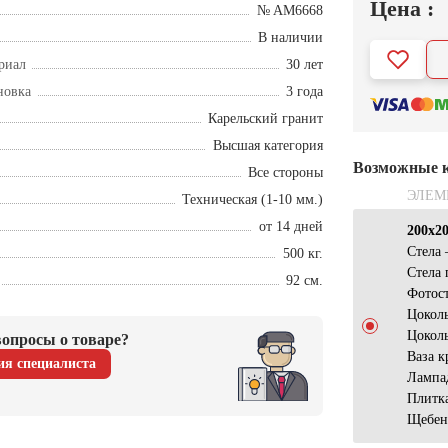
Цена :
№ AM6668
В наличии
риал
30 лет
новка
3 года
Карельский гранит
Высшая категория
Возможные 
Все стороны
ЭЛЕМ
Техническая (1-10 мм.)
от 14 дней
200х2
Стела
500 кг.
Стела 
92 см.
Фотос
Цокол
Цокол
опросы о товаре?
Ваза к
ия специалиста
Лампа
Плитк
Щебен