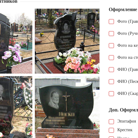
ятников
Оформление
Фото (Гра
Фото (Руч
Фото на к
Фото на ст
ФИО (Грав
ФИО (Песк
ФИО (Скар
Доп. Оформл
Эпитафия
Крестик