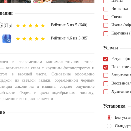
Цветы
Виньетка
пании
Свеча
Рейтинг 5 из 5 (640)
Икона (обр
Картинка (
Рейтинг 4,6 из 5 (85)
Услуги
Ретушь фо
лнен в современном минималистичном стиле.
Покрытие 
— вертикальная стела с крупным фотопортретом и
стом в верхней части. Основание оформлено
Защитное 
щадкой из светлой гальки, обрамлённой чёрным
Восстанов
озиция лаконична и изящна, создаёт ощущение
Хранение н
 лёгкости. Форма и цвета подчёркивают чистоту,
овременное восприятие памяти.
Установка
тво
Без уста
Стандарт