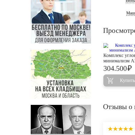
Винь
Маш
Просмотр
Комплекс угло
минимализм 
₽
304.500
Купить
Отзывы о 