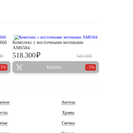
666
Комплекс с восточными мотивами
AM6584
₽
518.300
00
545.600
Купить
5%
5%
атное
Ангелы
есты
Храмы
ятые
Свечки