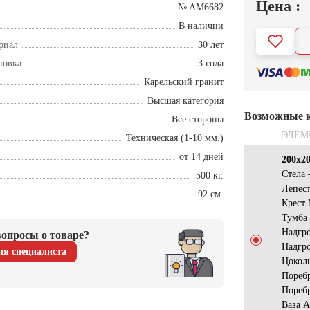
Цена :
№ AM6682
В наличии
риал
30 лет
новка
3 года
Карельский гранит
Высшая категория
Возможные 
Все стороны
ЭЛЕМ
Техническая (1-10 мм.)
от 14 дней
200х2
Стела 
500 кг.
Лепест
92 см.
Крест
Тумба
Надгро
опросы о товаре?
Надгро
ия специалиста
Цокол
Пореб
Пореб
Ваза 