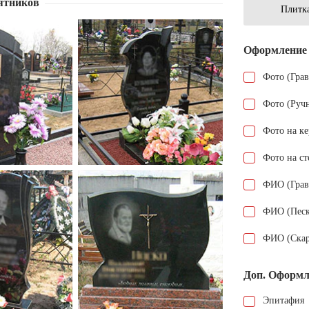
ятников
Плитка
Оформление
Фото (Гра
Фото (Руч
Фото на к
Фото на ст
ФИО (Грав
ФИО (Песк
ФИО (Скар
Доп. Оформл
Эпитафия