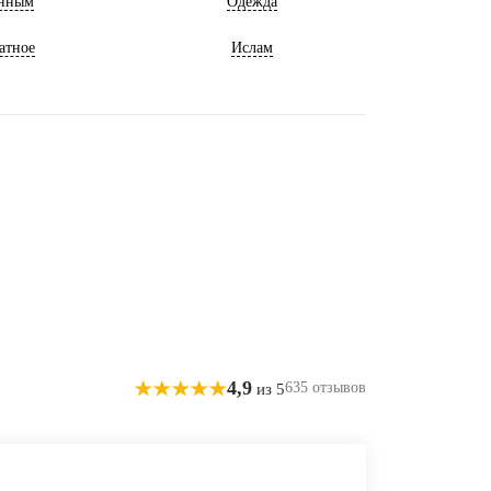
нным
Одежда
атное
Ислам
4,9
635 отзывов
из 5