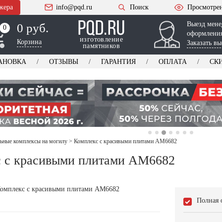
жера
info@pqd.ru
Поиск
Просмотре
Выезд мене
0 руб.
0
0
оформления
изготовление
Корзина
Заказать вы
памятников
АНОВКА
ОТЗЫВЫ
ГАРАНТИЯ
ОПЛАТА
СК
ьные комплексы на могилу
>
Комплекс с красивыми плитами AM6682
 с красивыми плитами AM6682
Полная 