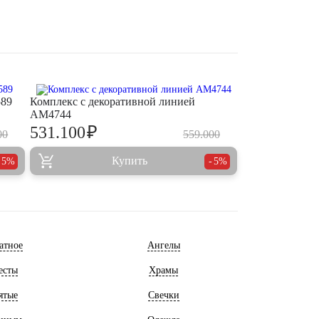
589
Комплекс с декоративной линией
AM4744
₽
531.100
00
559.000
Купить
5%
5%
атное
Ангелы
есты
Храмы
ятые
Свечки