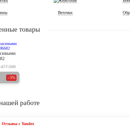
етки
Животные
Вое
ины
Веточки
Обр
енные товары
асивыми
82
477.500
5%
нашей работе
Отзывы с Yandex