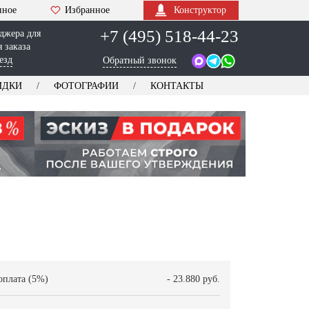
нное
Избранное
Конструктор
+7 (495) 518-44-23
джера для
 заказа
езд
Обратный звонок
ИДКИ
ФОТОГРАФИИ
КОНТАКТЫ
оплата (5%)
- 23.880 руб.