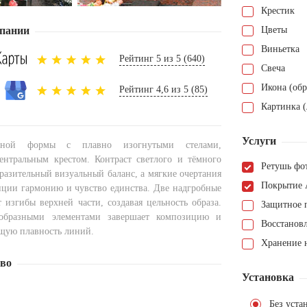
Крестик
пании
Цветы
Виньетка
Рейтинг 5 из 5 (640)
Свеча
Икона (обр
Рейтинг 4,6 из 5 (85)
Картинка (
Услуги
йной формы с плавно изогнутыми стелами,
нтральным крестом. Контраст светлого и тёмного
Ретушь фо
разительный визуальный баланс, а мягкие очертания
Покрытие 
ции гармонию и чувство единства. Две надгробные
 изгибы верхней части, создавая цельность образа.
Защитное 
образными элементами завершает композицию и
Восстанов
щую плавность линий.
Хранение н
тво
Установка
Без уста