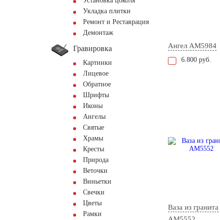
Установка цоколя
Укладка плитки
Ремонт и Реставрация
Демонтаж
Ангел AM5984
Гравировка
6.800 руб.
Картинки
Лицевое
Обратное
Шрифты
Иконы
Ангелы
Святые
Храмы
Кресты
Природа
Веточки
Виньетки
Свечки
Цветы
Ваза из гранита
Рамки
AM5552