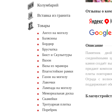
Колумбарий
Отзывы о ком
Вставка из гранита
Товары
Ангел на могилу
Балясины
Бордюр
Описание
Брусчатка
Памятник дво
Бюст и Скульптуры
соединёнными це
Вазон
камня создаёт вы
Вазы из мрамора
придают компози
Влагостойкие рамки
плиты повторяют
Газон на могилу
Ограда с волно
Лавочки
поддерживает об
Лампада на могилу
Мемориальная доска
Благоустройс
Скамейки
Тротуарная плитка
Поребрик