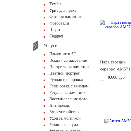
Тумбы
Урна для праха
Фото на памятник
Фотоовалы
Шары
Сaggiati
Услуги
Памятник в 3D
Эскиз - согласование
Пара гвоздик
Портреты на памятник
серебро AM571
Цветной портрет
8.600 руб.
Ручная гравировка
Гравировка с выездом
Ретушь на памятник
Восстановление фото
Антидождь
Благоустройство
Уход за могилкой
Установка оград