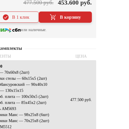
453.600 руб.
477.500 руб.
В 1 клик
В корзину
или наличные.
комплекты
ЕНТЫ
ЦЕНА
00
— 70x60x8 (2шт)
ки стелы — 60х15х5 (2шт)
 Мансуровский — 90x40x10
 — 130x15x15
б. плита — 100x50x5 (2шт)
477.500 руб.
б. плита — 85x45x2 (2шт)
ь AM5693
рики Манс — 98x25x8 (6шт)
рики Манс — 70x25x8 (2шт)
АМ5512