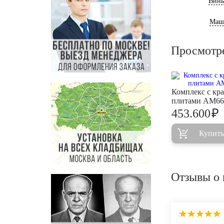
Винь
Маш
Просмотр
Комплекс с кр
плитами AM66
₽
453.600
Купить
Отзывы о 