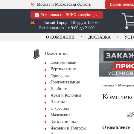
Москва и Московская область
Вызов менед
Установка на ВСЕХ кладбищах
Китай-Город - Шоурум 130 м2
Без выходных : с 9:00 до 21:00
О КОМПАНИИ
ДОСТАВКА
УСТ
Памятники
Экономичные
Вертикальные
Фрезерные
Горизонтальные
Главная
>
Мемориал
Двойные
Комплекс
Арки и Колонны
Элитные
С крестом
Маленькие
Эксклюзивные
О комплексе
Часовни и Голгофы