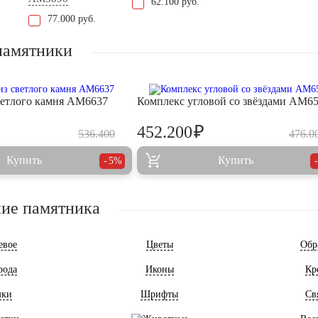
62.100 руб.
77.000 руб.
памятники
ветлого камня AM6637
Комплекс угловой со звёздами AM6
₽
452.200
536.400
476.0
Купить
Купить
5%
ие памятника
евое
Цветы
Обр
рода
Иконы
Кр
мки
Шрифты
Св