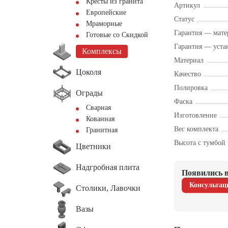
Кресты из гранита
Артикул
Европейские
Статус
Мраморные
Гарантия — мате
Готовые со Скидкой
Гарантия — уста
Комплексы
Материал
Цоколя
Качество
Полировка
Ограды
Фаска
Сварная
Изготовление
Кованная
Вес комплекта
Гранитная
Высота с тумбой
Цветники
Надгробная плита
Появились в
Консультац
Столики, Лавочки
Вазы