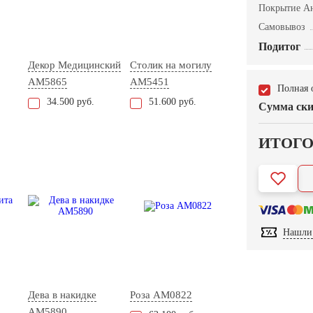
Покрытие А
Самовывоз
Подитог
Декор Медицинский
Столик на могилу
AM5865
AM5451
Полная 
34.500 руб.
51.600 руб.
Сумма ски
ИТОГ
Нашли 
Дева в накидке
Роза AM0822
AM5890