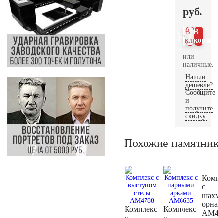
руб.
В 1
В
клик
корзин
или
наличные.
Нашли
дешевле?
Сообщите
и
получите
скидку.
Похожие памятни
Ком
с
шах
орн
Комплекс
Комплекс
AM4
с
с