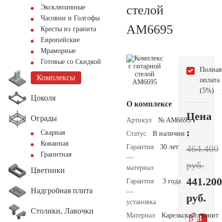
стелой
Эксклюзивные
Часовни и Голгофы
AM6695
Кресты из гранита
Европейские
Мраморные
Готовые со Скидкой
Полная
Комплексы
оплата
(5%)
Цоколя
О комплексе
Цена
Ограды
Артикул
№ AM6695
:
Сварная
Статус
В наличии
Кованная
Гарантия
30 лет
464.400
Гранитная
—
руб.
материал
Цветники
441.200
Гарантия
3 года
Надгробная плита
—
руб.
установка
Столики, Лавочки
Материал
Карельский гранит
В 1
В