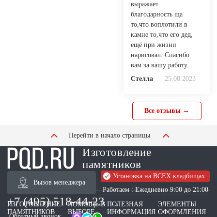
выражает
благодарность ща
то,что воплотили в
камне то,что его дед,
ещё при жизни
нарисовал. Спасибо
вам за вашу работу.
Стелла
25.08.2023
Все отзывы →
Перейти в начало страницы
Изготовление
памятников
Установка на ВСЕХ кладбищах
Вызов менеджера
Работаем : Ежедневно 9:00 до 21:00
+7 (495) 518-44-23
ИЗГОТОВЛЕНИЕ
ПОМОЩЬ В
ПОЛЕЗНАЯ
ЭЛЕМЕНТЫ
ПАМЯТНИКОВ
ВЫБОРЕ
ИНФОРМАЦИЯ
ОФОРМЛЕНИЯ
Обратный звонок