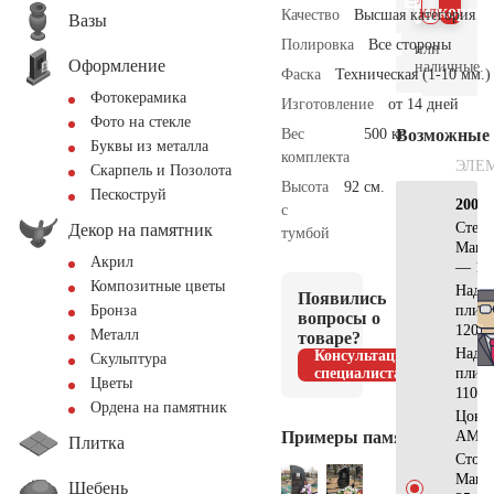
клик
корзин
Качество
Высшая категория
Вазы
Полировка
Все стороны
или
Оформление
наличные.
Фаска
Техническая (1-10 мм.)
Фотокерамика
Изготовление
от 14 дней
Фото на стекле
Вес
500 кг.
Возможные
Буквы из металла
комплекта
ЭЛЕ
Скарпель и Позолота
Высота
92 см.
Пескоструй
200х2
с
Стела
Декор на памятник
тумбой
Манс
Акрил
— 12
Композитные цветы
Надгр
Появились
плит
Бронза
вопросы о
120x7
Металл
товаре?
Надгр
Консультация
Скульптура
специалиста
плит
Цветы
110x6
Ордена на памятник
Цоко
Примеры памятников
AM56
Плитка
Стол
Манс
Щебень