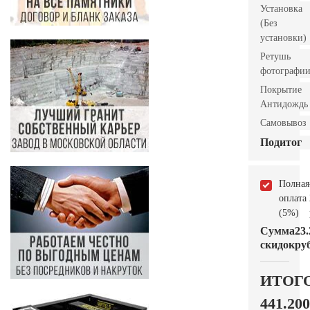
Установка
(Без
установки)
Ретушь
фотографи
Покрытие
Антидождь
Самовывоз
Подитог
Полная
оплата
(5%)
Сумма
23.
скидок
руб
ИТОГ
441.200