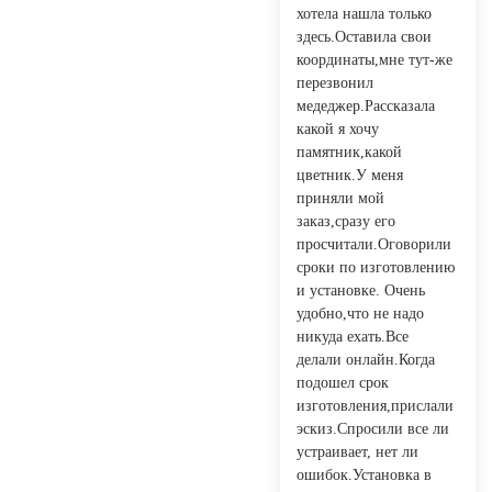
хотела нашла только
здесь.Оставила свои
координаты,мне тут-же
перезвонил
медеджер.Рассказала
какой я хочу
памятник,какой
цветник.У меня
приняли мой
заказ,сразу его
просчитали.Оговорили
сроки по изготовлению
и установке. Очень
удобно,что не надо
никуда ехать.Все
делали онлайн.Когда
подошел срок
изготовления,прислали
эскиз.Спросили все ли
устраивает, нет ли
ошибок.Установка в