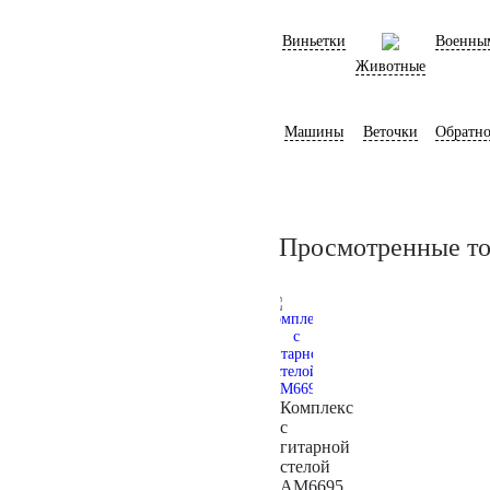
Виньетки
Военны
Животные
Машины
Веточки
Обратно
Просмотренные т
Комплекс
с
гитарной
стелой
AM6695