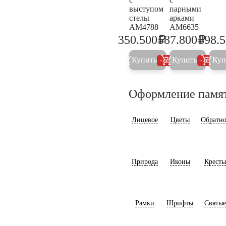
выступом
парными
стелы
арками
AM4788
AM6635
₽
₽
350.500
587.800
398.
368.900
618.7
Купить
Купить
Куп
5%
5%
Оформление памя
Лицевое
Цветы
Обратно
Природа
Иконы
Кресты
Рамки
Шрифты
Святые