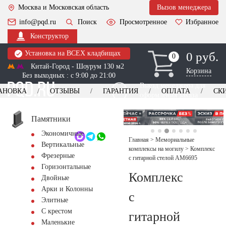
Москва и Московская область
Вызов менеджера
info@pqd.ru
Поиск
Просмотренное
Избранное
Конструктор
Установка на ВСЕХ кладбищах
0 руб.
0
0
Китай-Город - Шоурум 130 м2
Корзина
Без выходных : с 9:00 до 21:00
Выезд менеджера для
АНОВКА
ОТЗЫВЫ
ГАРАНТИЯ
ОПЛАТА
СК
оформления заказа
изготовление
Заказать выезд
памятников
+7 (495) 518-44-23
Памятники
Экономичные
Обратный звонок
Главная
>
Мемориальные
Вертикальные
комплексы на могилу
>
Комплекс
Фрезерные
с гитарной стелой AM6695
Горизонтальные
Комплекс
Двойные
Арки и Колонны
с
Элитные
С крестом
гитарной
Маленькие