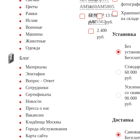
фотограф
AM5130
из
AM5805
Цветы
Хранение
Рамки
гранита
44.100
13.900
на складе
Ислам
AM5562
руб.
руб.
Военные
2.400
Установка
Машины
руб.
Животные
Без
Одежда
установ
Блог
Бесплат
Стандар
Материалы
60.000
Эпитафии
руб.
Вопрос - Ответ
Усиленн
Сотрудники
со свая
Сертификаты
90.000
Новости
руб.
Пресса о нас
Вакансии
Доставка
Кладбища Москвы
Города обслуживания
Самовы
Карта сайта
Бесплат