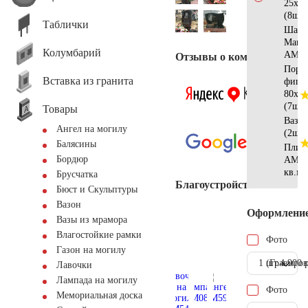
25x12
(8шт)
Таблички
Шар
Манс
Колумбарий
АМ55
Отзывы о компании
Поре
Вставка из гранита
фигу
80x15
(7шт)
Товары
Ваза
Ангел на могилу
(2шт)
Балясины
Плитк
Бордюр
AM56
кв.м.
Брусчатка
Благоустройство
Бюст и Скульптуры
Вазон
Оформлени
Вазы из мрамора
Влагостойкие рамки
Фото
Газон на могилу
1 шт.
(Гравиров
4.900 
Лавочки
Лампада на могилу
Фото
Мемориальная доска