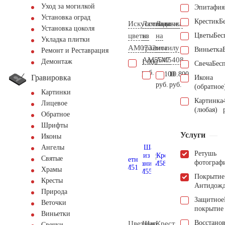
Уход за могилкой
Эпитафия
Установка оград
Крестик
Б
Искусственные
Лампада
Лавочка
Установка цоколя
цветы
из
на
Цветы
Бес
Укладка плитки
AM0732
гранита
могилу
Виньетка
Ремонт и Реставрация
AM5547
AM5408
Демонтаж
1.000
Свеча
Бес
руб.
11.100
10.800
Гравировка
Икона
руб.
руб.
(обратное
Картинки
Картинка
Лицевое
(любая)
Обратное
Шрифты
Услуги
Иконы
Ангелы
Ретушь
Святые
фотограф
Храмы
Покрытие
Кресты
Антидож
Природа
Защитное
Веточки
покрытие
Виньетки
Восстано
Цветник
Шар
Крест
Свечки