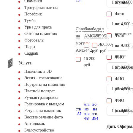
Скамейки
1 шт.
(Ручное)
12.000
Тротуарная плитка
Фото
Поребрик
Тумбы
1 шт.
на
4.900 
Урна для праха
Лавочка
Лампада
Ангел
Фото на памятник
керамике
Фото
на
AM0875
AM5953
Фотоовалы
могилу
86.500
67.300
1 шт.
на
9.100 
Шары
AM5442
руб.
руб.
Сaggiati
стекле
ФИО
16.200
Услуги
руб.
1 шт.
(Гравиров
3.500 
Памятник в 3D
Эскиз - согласование
ФИО
Портреты на памятник
1 шт.
(Пескостр
4.500 
Цветной портрет
Ручная гравировка
ФИО
Гравировка с выездом
1 шт.
(Скарпель
9.000 
Ретушь на памятник
Восстановление фото
Антидождь
Доп. Оформ
Благоустройство