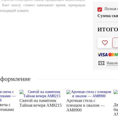
. Бант внизу словно завязывает время, превращая
Полная 
реходящей памяти.
Сумма ски
ИТОГ
Нашли 
оформление
Святой на памятник
Арочная стела с
веча с
Дв
Тайная вечеря AM8215
плющом и овалом —
отивами
ба
AM8900
A