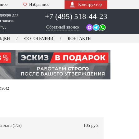
нное
Избранное
Конструктор
+7 (495) 518-44-23
джера для
 заказа
езд
Обратный звонок
ИДКИ
ФОТОГРАФИИ
КОНТАКТЫ
AM9642
оплата (5%)
-105 руб.