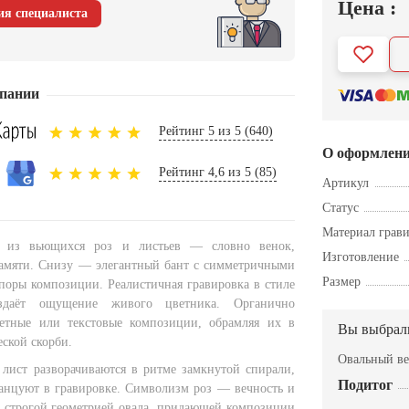
Цена :
ия специалиста
пании
Рейтинг 5 из 5 (640)
О оформлен
Рейтинг 4,6 из 5 (85)
Артикул
Статус
Материал грав
л из вьющихся роз и листьев — словно венок,
Изготовление
амяти. Снизу — элегантный бант с симметричными
Размер
опоры композиции. Реалистичная гравировка в стиле
здаёт ощущение живого цветника. Органично
ретные или текстовые композиции, обрамляя их в
Вы выбрал
ской скорби.
Овальный ве
лист разворачиваются в ритме замкнутой спирали,
Подитог
 танцуют в гравировке. Символизм роз — вечность и
 строгой геометрией овала, придающей композиции