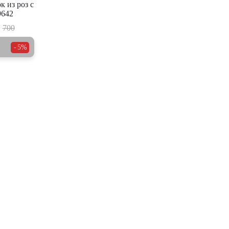
 из роз с
642
700
5%