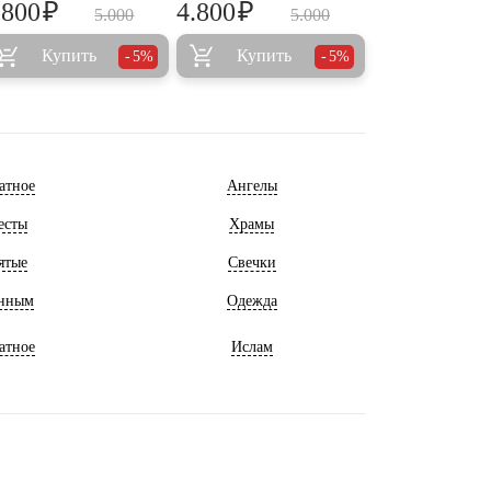
₽
₽
.800
4.800
5.000
5.000
Купить
Купить
5%
5%
атное
Ангелы
есты
Храмы
ятые
Свечки
нным
Одежда
атное
Ислам