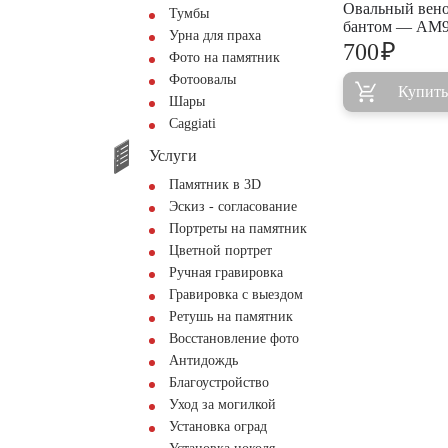
Овальный венок
Тумбы
бантом — AM9
Урна для праха
₽
700
Фото на памятник
Фотоовалы
Купить
Шары
Сaggiati
Услуги
Памятник в 3D
Эскиз - согласование
Портреты на памятник
Цветной портрет
Ручная гравировка
Гравировка с выездом
Ретушь на памятник
Восстановление фото
Антидождь
Благоустройство
Уход за могилкой
Установка оград