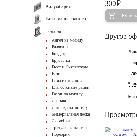
₽
300
Колумбарий
Купить
Вставка из гранита
Товары
Другое о
Ангел на могилу
Балясины
Лиц
Бордюр
Брусчатка
При
Бюст и Скульптуры
Ра
Вазон
Вазы из мрамора
Винь
Влагостойкие рамки
Газон на могилу
Маш
Лавочки
Лампада на могилу
Просмотр
Мемориальная доска
Скамейки
Тротуарная плитка
Поребрик