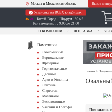
Москва и Московская область
Вызов менед
Установка на ВСЕХ кладбищах
Китай-Город - Шоурум 130 м2
Без выходных : с 9:00 до 21:00
О КОМПАНИИ
ДОСТАВКА
УСТ
Памятники
Экономичные
Вертикальные
Фрезерные
Горизонтальные
Главная
>
Оформлени
Двойные
Овальный
Арки и Колонны
Элитные
С крестом
Маленькие
Эксклюзивные
Часовни и Голгофы
Появились в