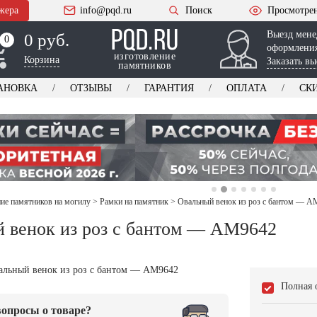
жера
info@pqd.ru
Поиск
Просмотре
Выезд мене
0 руб.
0
0
оформления
изготовление
Корзина
Заказать вы
памятников
АНОВКА
ОТЗЫВЫ
ГАРАНТИЯ
ОПЛАТА
СК
е памятников на могилу
>
Рамки на памятник
>
Овальный венок из роз с бантом — 
 венок из роз с бантом — AM9642
Полная 
опросы о товаре?