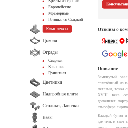
Кресты из гранита
Консультац
Европейские
Мраморные
Готовые со Скидкой
Комплексы
Отзывы о ком
Цоколя
Ограды
Сварная
Кованная
Описание
Гранитная
Замкнутый ова
Цветники
сплетённый из п
петлями, точка 
Надгробная плита
XVIII века со
дополняет порт
Столики, Лавочки
атмосфере лириче
Каждый бутон и 
Вазы
где тень и свет
печаль — усилен