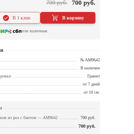
700 руб.
700 руб.
В 1 клик
В корзину
или наличные.
ии
№ AM9642
В наличии
ировки
Гранит
от 7 дней
от 10 см.
и
нок из роз с бантом — AM9642
700 руб.
700 руб.