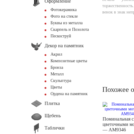
Оформление
торжественность
Фотокерамика
венок в знак неп
Фото на стекле
Буквы из металла
Скарпель и Позолота
Пескоструй
Декор на памятник
Акрил
Композитные цветы
Бронза
Металл
Скульптура
Цветы
Похожее 
Ордена на памятник
Плитка
Щебень
Поминальная с
цветочными м
Таблички
— AM9346