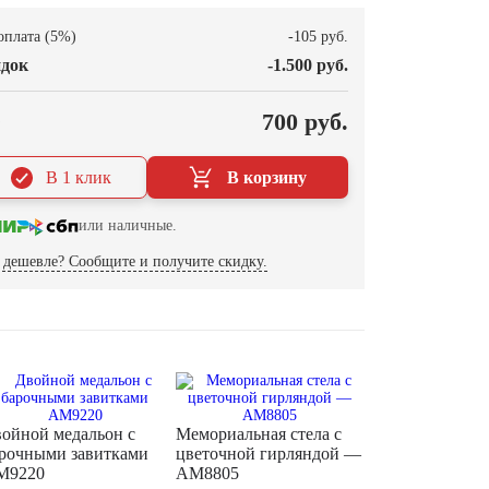
оплата (5%)
-105 руб.
док
-1.500 руб.
О
700 руб.
В 1 клик
В корзину
или наличные.
дешевле? Сообщите и получите скидку.
ойной медальон с
Мемориальная стела с
рочными завитками
цветочной гирляндой —
M9220
AM8805