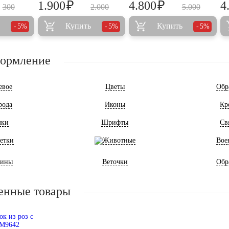
₽
₽
1.900
4.800
4
300
2.000
5.000
Купить
Купить
5%
5%
5%
формление
евое
Цветы
Обр
рода
Иконы
Кр
мки
Шрифты
Св
етки
Животные
Вое
ины
Веточки
Обр
енные товары