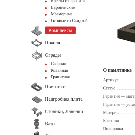
Кресты из гранита
Европейские
Мраморные
Готовые со Скидкой
Комплексы
Цоколя
Ограды
Сварная
О памятнике
Кованная
Гранитная
Артикул
Цветники
Статус
Гарантия — мате
Надгробная плита
Гарантия — уста
Столики, Лавочки
Материал
Качество
Вазы
Полировка