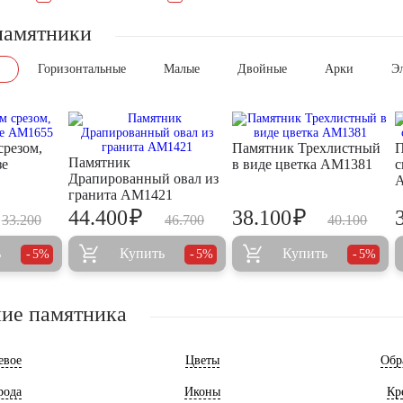
памятники
Горизонтальные
Малые
Двойные
Арки
Э
срезом,
Памятник Трехлистный
П
Памятник
зе
в виде цветка AM1381
с
Драпированный овал из
гранита AM1421
₽
₽
44.400
38.100
33.200
46.700
40.100
ь
Купить
Купить
5%
5%
5%
ие памятника
евое
Цветы
Обр
рода
Иконы
Кр