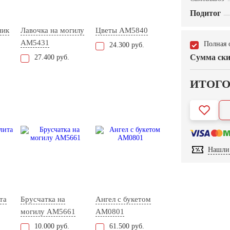
Подитог
ник
Лавочка на могилу
Цветы AM5840
AM5431
Полная 
24.300 руб.
Сумма ски
27.400 руб.
ИТОГ
Нашли 
та
Брусчатка на
Ангел с букетом
могилу AM5661
AM0801
10.000 руб.
61.500 руб.