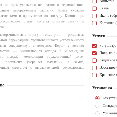
Виньетка
ит из прямоугольного основания и вертикального
Свеча
ефным изображением распятия. Крест украшен
Икона (обр
элементами и орнаментом по контуру. Композиция
лассическом стиле, сочетая строгие линии и
Картинка (
тали.
азворачивается в строгую геометрию — раскрытые
Услуги
ьной перекладины уравновешивают устремлённость
давая совершенную симметрию. Вершину венчает
Ретушь фо
 мотив — миниатюрная апсида с килевидным
Покрытие 
что придаёт композиции торжественный ритм.
Защитное 
ый постамент укореняет памятник в земле,
ёмным силуэтом с выразительной рельефностью
Восстанов
Хранение н
тво
Установка
Без уста
Стандарт
Усиленн