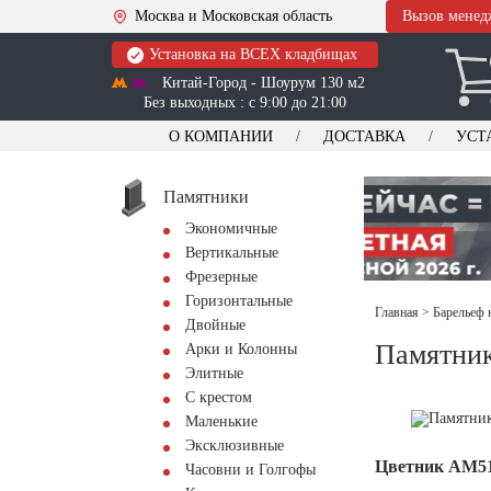
Москва и Московская область
Вызов менед
Установка на ВСЕХ кладбищах
Китай-Город - Шоурум 130 м2
Без выходных : с 9:00 до 21:00
О КОМПАНИИ
ДОСТАВКА
УСТ
Памятники
Экономичные
Вертикальные
Фрезерные
Горизонтальные
Главная
>
Барельеф 
Двойные
Памятник
Арки и Колонны
Элитные
С крестом
Маленькие
Эксклюзивные
Цветник АМ5
Часовни и Голгофы