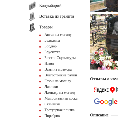
Колумбарий
Вставка из гранита
Товары
Ангел на могилу
Балясины
Бордюр
Брусчатка
Бюст и Скульптуры
Вазон
Вазы из мрамора
Влагостойкие рамки
Отзывы о ком
Газон на могилу
Лавочки
Лампада на могилу
Мемориальная доска
Скамейки
Тротуарная плитка
Описание
Поребрик