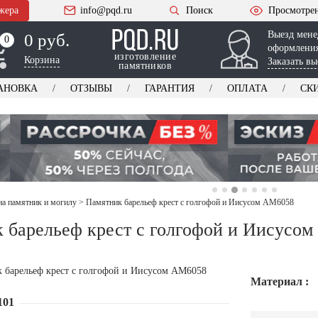
жера
info@pqd.ru
Поиск
Просмотре
Выезд мене
0 руб.
0
0
оформления
изготовление
Корзина
Заказать вы
памятников
АНОВКА
ОТЗЫВЫ
ГАРАНТИЯ
ОПЛАТА
СК
на памятник и могилу
>
Памятник барельеф крест с голгофой и Иисусом AM6058
 барельеф крест с голгофой и Иисусо
Материал :
101