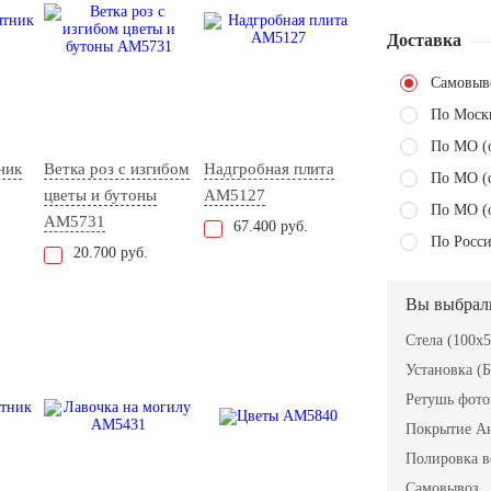
Доставка
Самовыв
По Моск
По МО (
ник
Ветка роз с изгибом
Надгробная плита
По МО (
цветы и бутоны
AM5127
По МО (
AM5731
67.400 руб.
По Росси
20.700 руб.
Вы выбрал
Стела (100x
Установка (Б
Ретушь фот
Покрытие А
Полировка в
Самовывоз