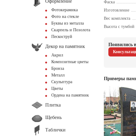
Оформление
Фаска
Фотокерамика
Изготовление
Фото на стекле
Вес комплекта
Буквы из металла
Высота с тумбой
Скарпель и Позолота
Пескоструй
Появились в
Декор на памятник
Консультац
Акрил
Композитные цветы
Бронза
Металл
Примеры пам
Скульптура
Цветы
Ордена на памятник
Плитка
Щебень
Таблички