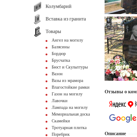
Колумбарий
Вставка из гранита
Товары
Ангел на могилу
Балясины
Бордюр
Брусчатка
Бюст и Скульптуры
Вазон
Вазы из мрамора
Влагостойкие рамки
Отзывы о ком
Газон на могилу
Лавочки
Лампада на могилу
Мемориальная доска
Скамейки
Тротуарная плитка
Описание
Поребрик