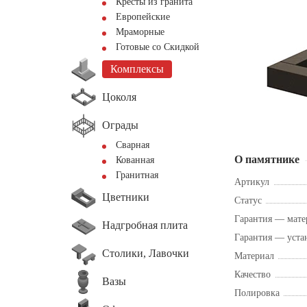
Кресты из гранита
Европейские
Мраморные
Готовые со Скидкой
Комплексы
Цоколя
Ограды
Сварная
О памятнике
Кованная
Гранитная
Артикул
Цветники
Статус
Гарантия — мате
Надгробная плита
Гарантия — уста
Столики, Лавочки
Материал
Качество
Вазы
Полировка