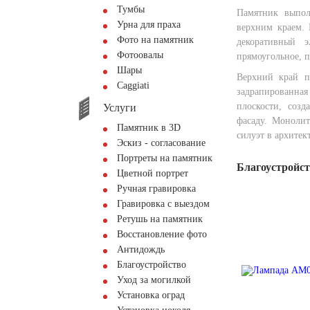
Тумбы
Памятник выпол
Урна для праха
верхним краем.
Фото на памятник
декоративный 
Фотоовалы
прямоугольное, п
Шары
Верхний край п
Сaggiati
задрапированна
плоскости, созд
Услуги
фасаду. Монолит
Памятник в 3D
силуэт в архитек
Эскиз - согласование
Портреты на памятник
Благоустройс
Цветной портрет
Ручная гравировка
Гравировка с выездом
Ретушь на памятник
Восстановление фото
Антидождь
Благоустройство
Уход за могилкой
Установка оград