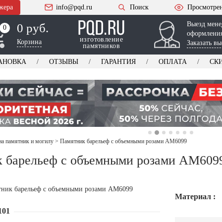
жера
info@pqd.ru
Поиск
Просмотре
Выезд мене
0 руб.
0
0
оформления
изготовление
Корзина
Заказать вы
памятников
АНОВКА
ОТЗЫВЫ
ГАРАНТИЯ
ОПЛАТА
СК
на памятник и могилу
>
Памятник барельеф с объемными розами AM6099
 барельеф с объемными розами AM609
Материал :
101