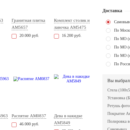
Доставка
63
Гранитная плитка
Комплект столик и
Самовыв
AM5657
лавочка АМ5475
По Моск
20.000 руб.
16.200 руб.
По МО (
По МО (
По МО (
По Росси
Вы выбрал
Стела (100x
Установка (Б
Ретушь фот
Покрытие А
5963
Распятие AM0837
Дева в накидке
Полировка в
AM5849
46.000 руб.
Самовывоз