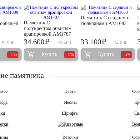
Памятник С сердцем и
П
Памятник С
корбящей
тюльпанами AM1683
в
полукрестом обвитым
к
драпировкой AM1787
₽
₽
34.600
33.100
29.900
36.400
34.800
ь
Купить
Купить
5%
5%
5%
ие памятника
евое
Цветы
Обр
рода
Иконы
Кр
мки
Шрифты
Св
етки
Животные
Вое
ины
Веточки
Обр