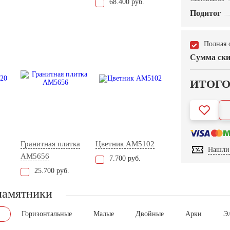
68.400 руб.
Подитог
Полная 
Сумма ски
ИТОГ
Гранитная плитка
Цветник AM5102
Нашли 
AM5656
7.700 руб.
25.700 руб.
памятники
Горизонтальные
Малые
Двойные
Арки
Э