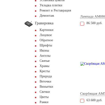
Установка цоколя
Укладка плитки
Ремонт и Реставрация
Демонтаж
Лампада AM08
Гравировка
86.500 руб.
Картинки
Лицевое
Обратное
Шрифты
Иконы
Ангелы
Святые
Храмы
Кресты
Природа
Веточки
Виньетки
Свечки
Скорбящая AM
Цветы
63.600 руб.
Рамки