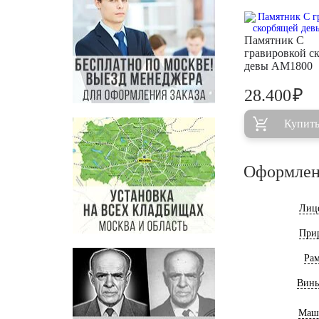
Памятник С
гравировкой с
девы AM1800
₽
28.400
Купит
Оформлен
Лиц
При
Ра
Винь
Маш