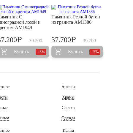
амятник С
Памятник Резной бутон
иноградной лозой и
из гранита AM1386
рестом AM1949
₽
₽
37.200
37.700
39.200
39.700
Купить
Купить
5%
5%
атное
Ангелы
есты
Храмы
ятые
Свечки
нным
Одежда
атное
Ислам