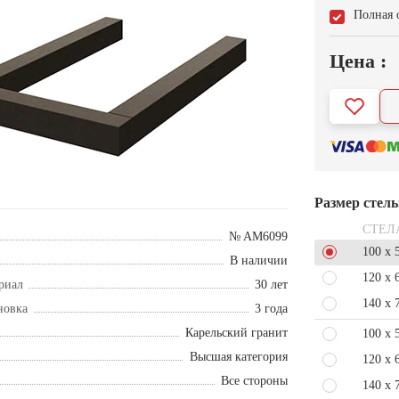
Полная 
Цена :
Размер стел
СТЕЛ
№ AM6099
100 x 
В наличии
120 x 
риал
30 лет
140 x 
новка
3 года
Карельский гранит
100 x 
Высшая категория
120 x 
Все стороны
140 x 