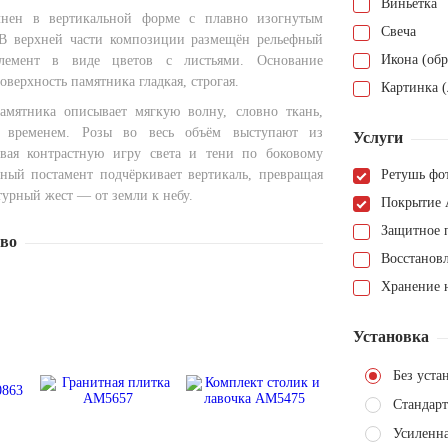
Виньетка
нен в вертикальной форме с плавно изогнутым
Свеча
 В верхней части композиции размещён рельефный
Икона (обр
элемент в виде цветов с листьями. Основание
оверхность памятника гладкая, строгая.
Картинка (
амятника описывает мягкую волну, словно ткань,
я временем. Розы во весь объём выступают из
Услуги
авая контрастную игру света и тени по боковому
ный постамент подчёркивает вертикаль, превращая
Ретушь фо
турный жест — от земли к небу.
Покрытие 
Защитное 
тво
Восстанов
Хранение н
Установка
Без уста
Стандарт
Усиленн