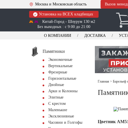
Москва и Московская область
Вызов менед
Установка на ВСЕХ кладбищах
Китай-Город - Шоурум 130 м2
Без выходных : с 9:00 до 21:00
О КОМПАНИИ
ДОСТАВКА
УСТ
Памятники
Экономичные
Вертикальные
Фрезерные
Горизонтальные
Главная
>
Барельеф 
Двойные
Памятник
Арки и Колонны
Элитные
С крестом
Маленькие
Эксклюзивные
Цветник АМ5
Часовни и Голгофы