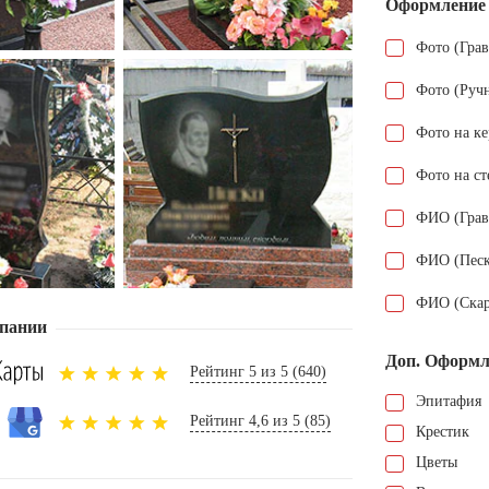
Оформление
Фото (Гра
Фото (Руч
Фото на к
Фото на ст
ФИО (Грав
ФИО (Песк
ФИО (Скар
пании
Доп. Оформл
Рейтинг 5 из 5 (640)
Эпитафия
Рейтинг 4,6 из 5 (85)
Крестик
Цветы