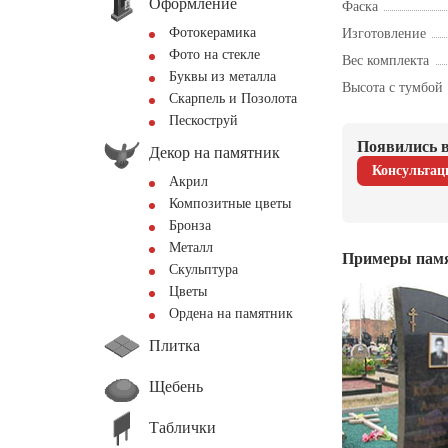
Оформление
Фаска
Фотокерамика
Изготовление
Фото на стекле
Вес комплекта
Буквы из металла
Высота с тумбой
Скарпель и Позолота
Пескоструй
Появились в
Декор на памятник
Консультац
Акрил
Композитные цветы
Бронза
Металл
Примеры пам
Скульптура
Цветы
Ордена на памятник
Плитка
Щебень
Таблички