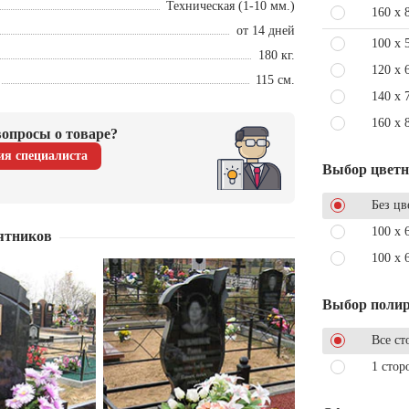
Техническая (1-10 мм.)
160 x 
от 14 дней
100 x 
180 кг.
120 x 
115 см.
140 x 
160 x 
опросы о товаре?
ия специалиста
Выбор цвет
Без цв
100 x 
ятников
100 x 
Выбор поли
Все ст
1 стор