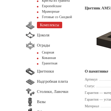
Кресты из гранита
Европейские
Цветник АМ5
Мраморные
Готовые со Скидкой
Комплексы
Цоколя
Ограды
Сварная
Кованная
Гранитная
Цветники
О памятнике
Артикул
Надгробная плита
Статус
Столики, Лавочки
Гарантия — мате
Гарантия — уста
Вазы
Материал