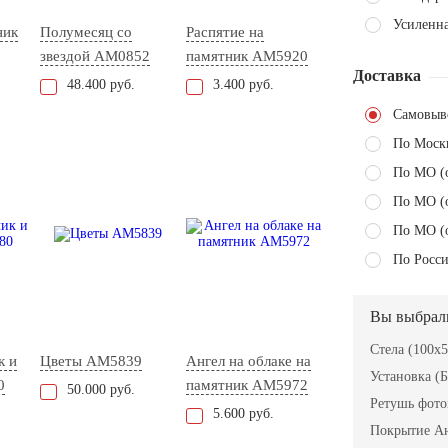
Усиленн
ник
Полумесяц со
Распятие на
звездой AM0852
памятник AM5920
Доставка
48.400 руб.
3.400 руб.
Самовыв
По Моск
По МО (
По МО (
По МО (
По Росси
Вы выбрал
Стела (100x
к и
Цветы AM5839
Ангел на облаке на
Установка (Б
0
памятник AM5972
50.000 руб.
Ретушь фот
5.600 руб.
Покрытие А