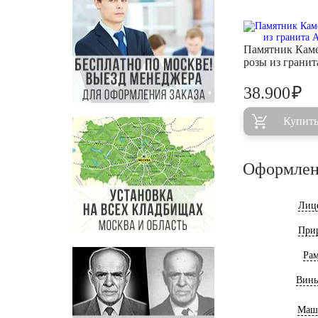
Памятник Кам
розы из грани
₽
38.900
Купит
Оформлен
Лиц
При
Ра
Винь
Маш