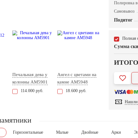
Полировка в
Самовывоз
Подитог
Полная 
Сумма ски
ИТОГ
Печальная дева у
Ангел с цветами на
колонны AM5901
камне AM5948
114.000 руб.
18.600 руб.
Нашли 
памятники
Горизонтальные
Малые
Двойные
Арки
Э