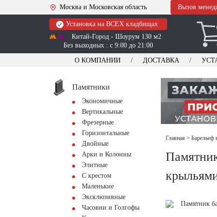
Москва и Московская область
Вызов менед
Установка на ВСЕХ кладбищах
Китай-Город - Шоурум 130 м2
Без выходных : с 9:00 до 21:00
О КОМПАНИИ
ДОСТАВКА
УСТ
Памятники
Экономичные
Вертикальные
Фрезерные
Горизонтальные
Главная
>
Барельеф 
Двойные
Памятник
Арки и Колонны
Элитные
крыльям
С крестом
Маленькие
Эксклюзивные
Часовни и Голгофы