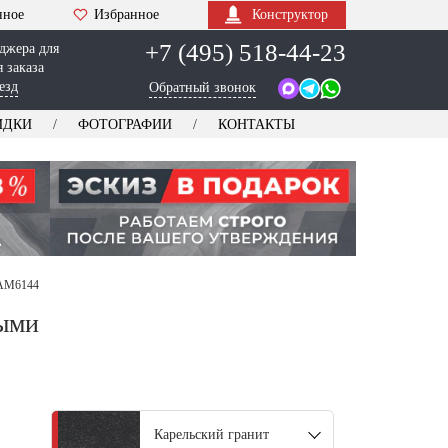
нное
Избранное
Конструктор
+7 (495) 518-44-23
джера для
 заказа
езд
Обратный звонок
ИДКИ
ФОТОГРАФИИ
КОНТАКТЫ
 AM6144
ными
Карельский гранит