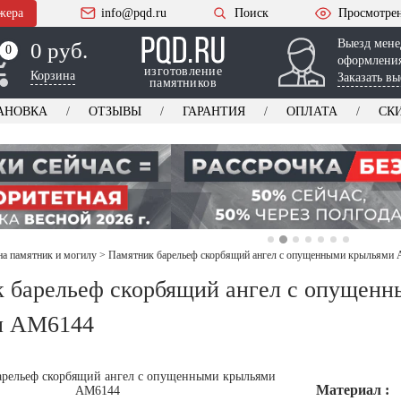
жера
info@pqd.ru
Поиск
Просмотре
Выезд мене
0 руб.
0
0
оформления
изготовление
Корзина
Заказать вы
памятников
АНОВКА
ОТЗЫВЫ
ГАРАНТИЯ
ОПЛАТА
СК
на памятник и могилу
>
Памятник барельеф скорбящий ангел с опущенными крыльями
 барельеф скорбящий ангел с опущен
и AM6144
Материал :