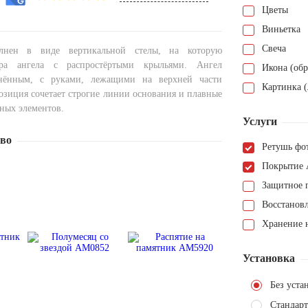
Цветы
Виньетка
Свеча
лнен в виде вертикальной стелы, на которую
ура ангела с распростёртыми крыльями. Ангел
Икона (обр
нённым, с руками, лежащими на верхней части
Картинка (
озиция сочетает строгие линии основания и плавные
ных элементов.
Услуги
тво
Ретушь фо
Покрытие 
Защитное 
Восстанов
Хранение н
Установка
Без уста
Стандарт