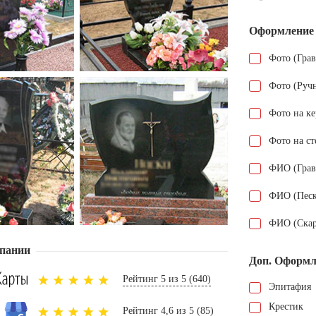
Оформление
Фото (Гра
Фото (Руч
Фото на к
Фото на ст
ФИО (Грав
ФИО (Песк
ФИО (Скар
пании
Доп. Оформл
Рейтинг 5 из 5 (640)
Эпитафия
Крестик
Рейтинг 4,6 из 5 (85)