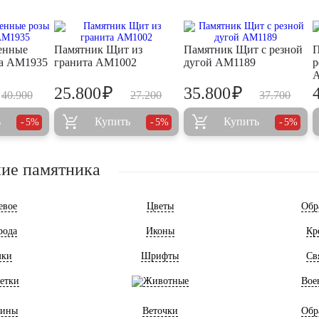
енные
Памятник Щит из
Памятник Щит с резной
П
та AM1935
гранита AM1002
дугой AM1189
р
₽
₽
25.800
35.800
40.900
27.200
37.700
ь
Купить
Купить
5%
5%
5%
ие памятника
евое
Цветы
Обр
рода
Иконы
Кр
мки
Шрифты
Св
етки
Животные
Вое
ины
Веточки
Обр