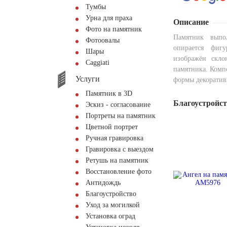
Тумбы
Урна для праха
Описание
Фото на памятник
Памятник выпо
Фотоовалы
опирается фиг
Шары
изображён скло
Сaggiati
памятника. Комп
Услуги
формы декоратив
Памятник в 3D
Благоустройс
Эскиз - согласование
Портреты на памятник
Цветной портрет
Ручная гравировка
Гравировка с выездом
Ретушь на памятник
Восстановление фото
Антидождь
Благоустройство
Уход за могилкой
Установка оград