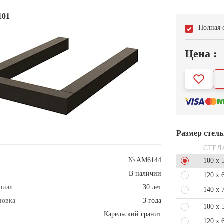
101
Полная 
Цена :
Размер стел
СТЕЛ
№ AM6144
100 x 
В наличии
120 x 
риал
30 лет
140 x 
новка
3 года
100 x 
Карельский гранит
120 x 