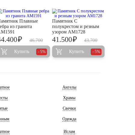
амятник Плавные
Памятник С
ебра из гранита
полукрестом и резным
AM1591
узором AM1728
₽
₽
44.400
41.500
46.700
43.700
Купить
Купить
5%
5%
атное
Ангелы
есты
Храмы
ятые
Свечки
нным
Одежда
атное
Ислам