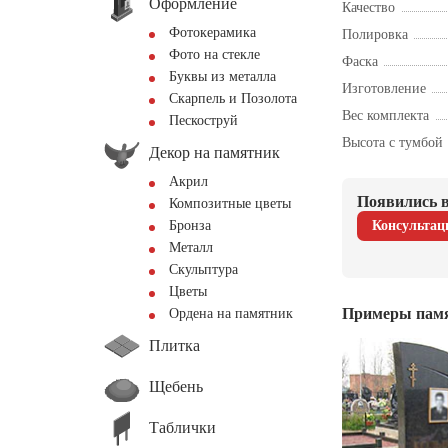
Оформление
Качество
Фотокерамика
Полировка
Фото на стекле
Фаска
Буквы из металла
Изготовление
Скарпель и Позолота
Вес комплекта
Пескоструй
Высота с тумбой
Декор на памятник
Акрил
Появились в
Композитные цветы
Бронза
Консультац
Металл
Скульптура
Цветы
Примеры пам
Ордена на памятник
Плитка
Щебень
Таблички