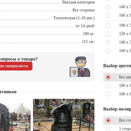
Высшая категория
140 x 
Все стороны
160 x 
Техническая (1-10 мм.)
100 x 
от 14 дней
180 кг.
120 x 
115 см.
140 x 
160 x 
опросы о товаре?
Выбор цвет
ия специалиста
Без цв
100 x 
ятников
100 x 
Выбор поли
Все ст
1 стор