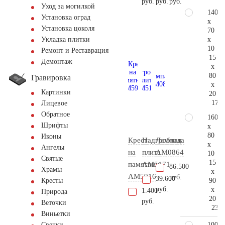
руб.
руб.
руб.
Уход за могилкой
140
Установка оград
x
Установка цоколя
70
x
Укладка плитки
10
Ремонт и Реставрация
15
Демонтаж
x
80
Гравировка
x
Картинки
20
171.
Лицевое
Обратное
160
Шрифты
x
80
Иконы
Крест
Надгробная
Лампада
x
Ангелы
на
плита
AM0864
10
Святые
15
памятник
AM5171
86.500
Храмы
x
AM5916
руб.
39.600
90
Кресты
руб.
x
1.400
Природа
20
руб.
Веточки
231.
Виньетки
100
Свечки