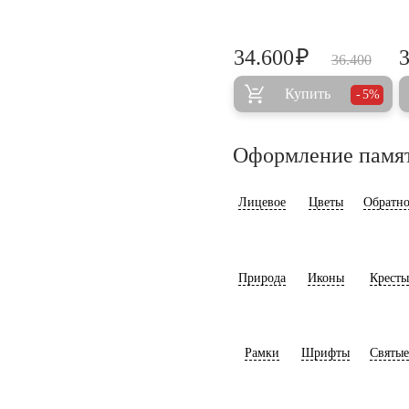
₽
34.600
36.400
Купить
5%
Оформление памя
Лицевое
Цветы
Обратно
Природа
Иконы
Кресты
Рамки
Шрифты
Святые