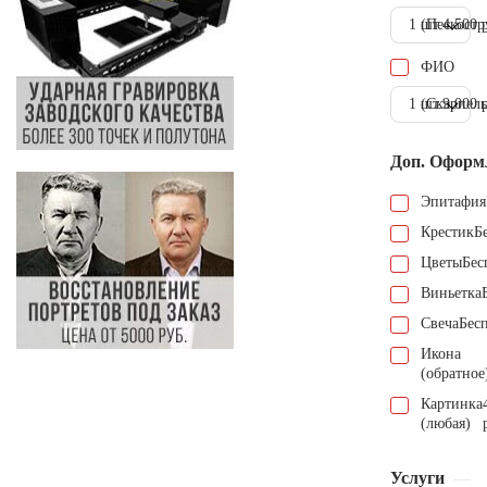
1 шт.
(Пескостр
4.500 
ФИО
1 шт.
(Скарпель
9.000 
Доп. Оформ
Эпитафия
Крестик
Б
Цветы
Бес
Виньетка
Свеча
Бес
Икона
(обратное
Картинка
(любая)
Услуги