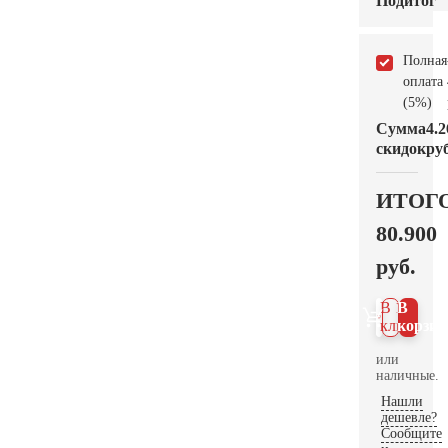
Подитог
Полная
оплата
(5%)
Сумма
4.2
скидок
руб
ИТОГ
80.900
руб.
В 1
В
клик
корзин
или
наличные.
Нашли
дешевле?
Сообщите