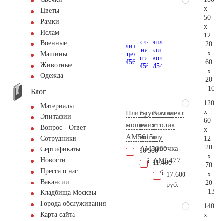
x
Цветы
50
Рамки
x
Ислам
12
Военные
20
x
Машины
60
Животные
x
Одежда
20
106.
Блог
120
Материалы
x
Плиты
Брусчатка
Комплект
Эпитафии
60
мощения
на
столик
Вопрос - Ответ
x
AM5615
могилу
и
12
Сотрудники
20
AM5660
лавочка
Сертификаты
10.500
x
АМ5477
Новости
руб.
11.400
70
Пресса о нас
руб.
x
17.600
Вакансии
20
руб.
137.
Кладбища Москвы
Города обслуживания
140
Карта сайта
x