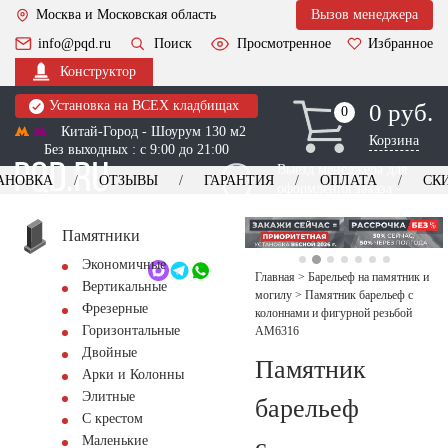
Москва и Московская область
Вызов менеджера
info@pqd.ru
Поиск
Просмотренное
Избранное
Конструктор
Установка на ВСЕХ кладбищах
0 руб.
0
0
Китай-Город - Шоурум 130 м2
Корзина
Без выходных : с 9:00 до 21:00
Выезд менеджера для
АНОВКА
ОТЗЫВЫ
ГАРАНТИЯ
ОПЛАТА
СК
оформления заказа
изготовление
Заказать выезд
памятников
+7 (495) 518-44-23
Памятники
Экономичные
Обратный звонок
Главная
>
Барельеф на памятник и
Вертикальные
могилу
>
Памятник барельеф с
Фрезерные
колоннами и фигурной резьбой
Горизонтальные
AM6316
Двойные
Памятник
Арки и Колонны
Элитные
барельеф
С крестом
с
Маленькие