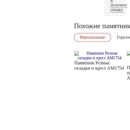
и
получите
скидку.
Похожие памятни
Вертикальные
Горизо
Памятник Резные
П
складки и крест AM1754
п
A