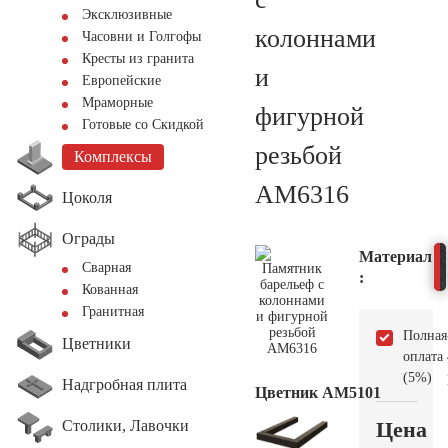
Эксклюзивные
колоннами
Часовни и Голгофы
Кресты из гранита
и
Европейские
Мраморные
фигурной
Готовые со Скидкой
резьбой
Комплексы
AM6316
Цоколя
Ограды
Материал
Сварная
:
Кованная
Гранитная
Полная
Цветники
оплата
(5%)
Надгробная плита
Цветник АМ5101
Столики, Лавочки
Цена