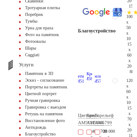
20
Скамейки
152.
Тротуарная плитка
Поребрик
100
Тумбы
x
50
Урна для праха
Благоустройство
x
Фото на памятник
10
Фотоовалы
15
Шары
x
Сaggiati
60
x
Услуги
20
88.
Памятник в 3D
Эскиз - согласование
120
x
Портреты на памятник
60
Цветной портрет
x
Ручная гравировка
10
Гравировка с выездом
15
x
Ретушь на памятник
Цветник
Крест
Барельеф
70
Восстановление фото
AM5121
AM5844
AM5799
x
Антидождь
20
10.400
18.700
20.000
Благоустройство
116.