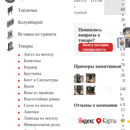
Высота
115 см.
x
с
60
Таблички
тумбой
x
20
Колумбарий
85.
Появились
120
Вставка из гранита
вопросы о
x
товаре?
60
Консультация
Товары
x 8
специалиста
15
Ангел на могилу
x
Балясины
70
Примеры памятников
Бордюр
x
Брусчатка
20
Бюст и Скульптуры
109.
Вазон
140
Вазы из мрамора
x
Влагостойкие рамки
70
x 8
Отзывы о компании
Газон на могилу
15
Лавочки
x
Лампада на могилу
80
Мемориальная доска
x