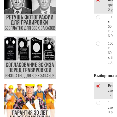
Без
цветн
0 руб
100
x
60
x 5
6.900
100
x
60
x 8
10.30
Выбор поли
Все
стор
12.78
1
сторо
0 руб