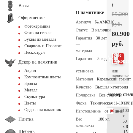
:
Вазы
О памятнике
85.200
Оформление
Артикул
№ AM6316
руб.
Фотокерамика
Статус
В наличии
80.900
Фото на стекле
Гарантия
30 лет
Буквы из металла
руб.
—
Скарпель и Позолота
материал
Пескоструй
В 1
В
Гарантия
3 года
клик
корзин
Декор на памятник
—
Акрил
или
установка
наличные.
Композитные цветы
Материал
Карельский гранит
Бронза
Качество
Высшая категория
Металл
Размер сте
Полировка
Все стороны
Скульптура
СТЕ
Фаска
Техническая (1-10 мм.)
Цветы
Ордена на памятник
100
Изготовление
от 14 дней
x
Плитка
Вес
180 кг.
50
комплекта
x 8
Щебень
15