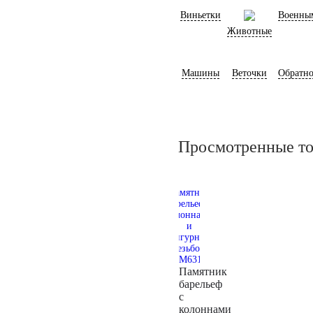
Виньетки
Военны
Животные
Машины
Веточки
Обратно
Просмотренные т
Памятник
барельеф
с
колоннами