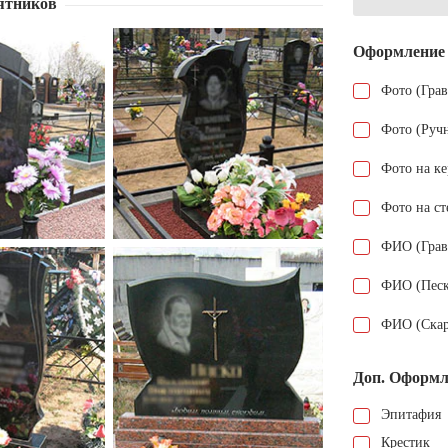
ятников
Оформление
Фото (Гра
Фото (Руч
Фото на к
Фото на ст
ФИО (Грав
ФИО (Песк
ФИО (Скар
Доп. Оформл
Эпитафия
Крестик