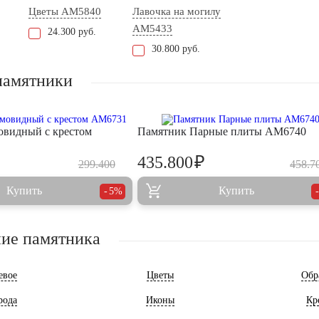
Цветы AM5840
Лавочка на могилу
AM5433
24.300 руб.
30.800 руб.
памятники
видный с крестом
Памятник Парные плиты AM6740
₽
435.800
299.400
458.7
Купить
Купить
5%
ие памятника
евое
Цветы
Обр
рода
Иконы
Кр