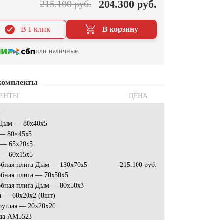
204.300 руб.
215.100 руб.
В 1 клик
В корзину
или наличные.
комплекты
ЕНТЫ
ЦЕНА
0
 Дым — 80x40x5
 — 80×45х5
 — 65x20x5
 — 60x15x5
обная плита Дым — 130x70x5
215.100 руб.
обная плита — 70x50x5
обная плита Дым — 80x50x3
а — 60х20х2 (8шт)
руглая — 20x20x20
да AM5523