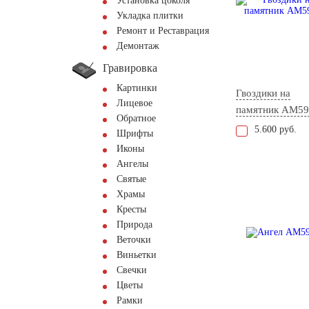
Установка цоколя
Укладка плитки
Ремонт и Реставрация
Демонтаж
Гравировка
Картинки
Гвоздики на
Лицевое
памятник AM59
Обратное
5.600 руб.
Шрифты
Иконы
Ангелы
Святые
Храмы
Кресты
Природа
Веточки
Виньетки
Свечки
Цветы
Рамки