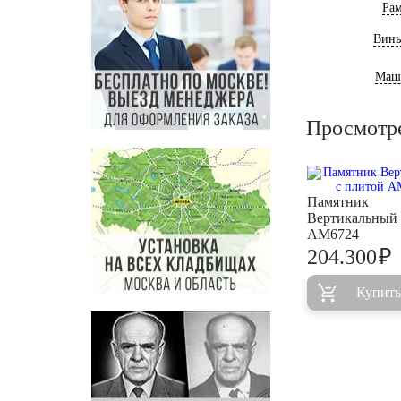
Ра
Винь
Маш
Просмотр
Памятник
Вертикальный 
AM6724
₽
204.300
Купить