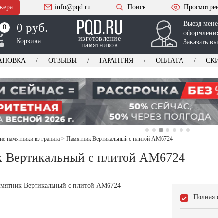
жера
info@pqd.ru
Поиск
Просмотре
Выезд мене
0 руб.
0
0
оформления
изготовление
Корзина
Заказать вы
памятников
АНОВКА
ОТЗЫВЫ
ГАРАНТИЯ
ОПЛАТА
СК
ие памятники из гранита
>
Памятник Вертикальный с плитой AM6724
 Вертикальный с плитой AM6724
Полная 