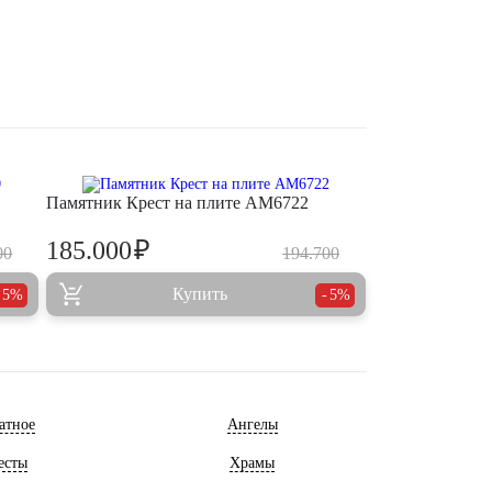
Памятник Крест на плите AM6722
₽
185.000
00
194.700
Купить
5%
5%
атное
Ангелы
есты
Храмы