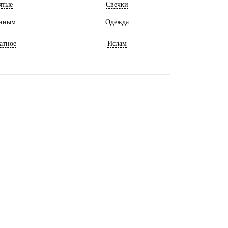
ятые
Свечки
нным
Одежда
атное
Ислам