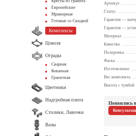
Кресты из гранита
Артикул
Европейские
Статус
Мраморные
Гарантия — мате
Готовые со Скидкой
Гарантия — уста
Комплексы
Материал
Цоколя
Качество
Полировка
Ограды
Фаска
Сварная
Изготовление
Кованная
Вес комплекта
Гранитная
Высота с тумбой
Цветники
Надгробная плита
Появились в
Консультац
Столики, Лавочки
Вазы