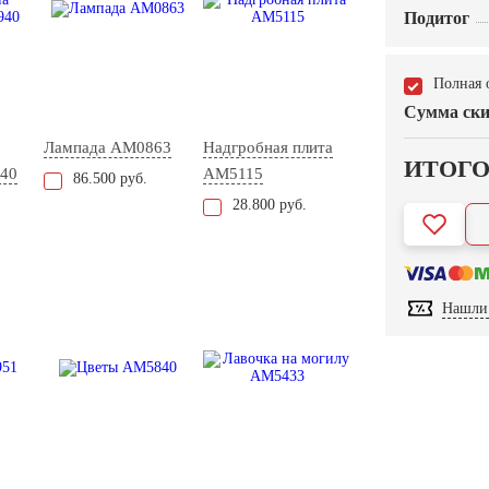
Подитог
Полная 
Сумма ски
Лампада AM0863
Надгробная плита
ИТОГ
40
AM5115
86.500 руб.
28.800 руб.
Нашли 