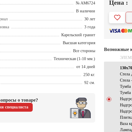
Цена :
№ AM6724
В наличии
риал
30 лет
новка
3 года
Карельский гранит
Высшая категория
Возможные 
Все стороны
ЭЛЕМ
Техническая (1-10 мм.)
от 14 дней
130х7
Стела
250 кг.
Стела
92 см.
Тумба
Тумба
Надгр
опросы о товаре?
Надгр
ия специалиста
Надгр
Плитк
Ваза к
Лампа