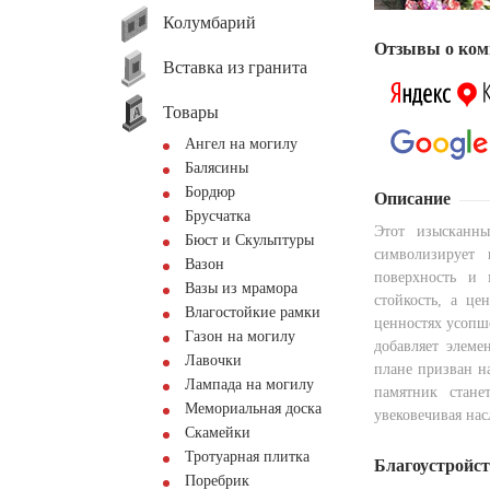
Колумбарий
Отзывы о ком
Вставка из гранита
Товары
Ангел на могилу
Балясины
Бордюр
Описание
Брусчатка
Этот изысканны
Бюст и Скульптуры
символизирует
Вазон
поверхность и 
Вазы из мрамора
стойкость, а це
Влагостойкие рамки
ценностях усопш
Газон на могилу
добавляет элеме
Лавочки
плане призван н
Лампада на могилу
памятник стан
Мемориальная доска
увековечивая нас
Скамейки
Тротуарная плитка
Благоустройс
Поребрик