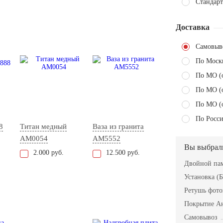
Стандарт
Доставка
Самовыв
По Моск
По МО (
По МО (
По МО (
По Росси
8
Титан медный
Ваза из гранита
AM0054
AM5552
Вы выбрал
2.000 руб.
12.500 руб.
Двойной пам
Установка (Б
Ретушь фот
Покрытие А
Самовывоз