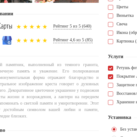
Цветы
пании
Виньетка
Свеча
Рейтинг 5 из 5 (640)
Икона (обр
Рейтинг 4,6 из 5 (85)
Картинка (
Услуги
й памятник, выполненный из темного гранита,
Ретушь фо
 вечную память и уважение. Его полированная
Покрытие 
монументальная форма отражают благородство и
нтральное изображение креста говорит о духовных
Защитное 
его. Декоративное цветочное украшение у подножия
Восстанов
нты жизни и возрождения, а лантерн на переднем
Хранение н
апоминать о светлой памяти и умиротворении. Этот
ет достойным символом вашей любви и памяти,
ледие близких.
Установка
Без уста
тво