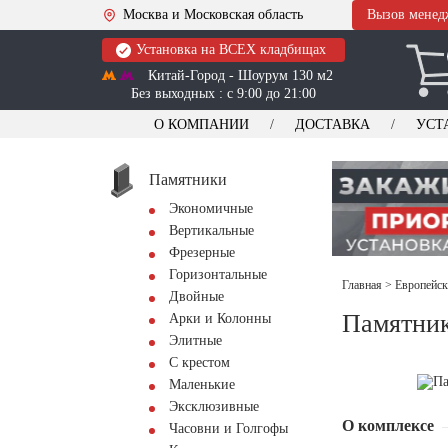
Москва и Московская область
Вызов менед
Установка на ВСЕХ кладбищах
Китай-Город - Шоурум 130 м2
Без выходных : с 9:00 до 21:00
О КОМПАНИИ
ДОСТАВКА
УСТ
Памятники
Экономичные
Вертикальные
Фрезерные
Горизонтальные
Главная
>
Европейск
Двойные
Памятник
Арки и Колонны
Элитные
С крестом
Маленькие
Эксклюзивные
О комплексе
Часовни и Голгофы