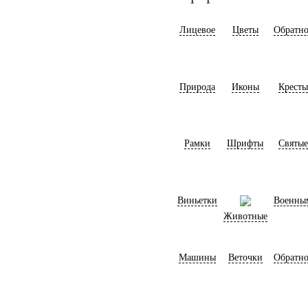
Лицевое
Цветы
Обратно
Природа
Иконы
Кресты
Рамки
Шрифты
Святые
Виньетки
Военны
Животные
Машины
Веточки
Обратно