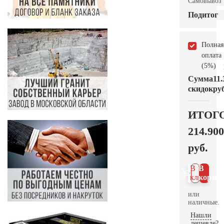
Самовывоз
Подитог
Полная
оплата
(5%)
Сумма
11.
скидок
руб
ИТОГ
214.900
руб.
В 1
В
клик
корзин
или
наличные.
Нашли
дешевле?