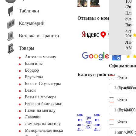
100х2
(2шт)
Таблички
Плит
Отзывы о компании
80х20
Колумбарий
Ваза
кругл
Вставка из гранита
20x20
Ламп
Товары
AM55
Ангел на могилу
Балясины
Оформлени
Бордюр
Благоустройство
Брусчатка
Фото
Бюст и Скульптуры
1 шт.
(Гравиров
4.900 
Вазон
Вазы из мрамора
Фото
Влагостойкие рамки
1 шт.
(Ручное)
12.000
Газон на могилу
Лавочки
Фото
Лампада на могилу
Мемориальная доска
1 шт.
на
4.900 