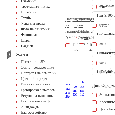
Скамейки
керамике
Тротуарная плитка
Фото
Поребрик
1 шт.
на
9.100 
Тумбы
Лампада
Надгробная
Лампада
Урна для праха
стекле
из
плита
из
ФИО
Фото на памятник
гранита
AM5118
гранита
1 шт.
(Гравиров
3.500 
Фотоовалы
AM5547
AM5523
42.800
Шары
руб.
ФИО
11.100
9.100
Сaggiati
руб.
руб.
1 шт.
(Пескостр
4.500 
Услуги
Памятник в 3D
ФИО
Эскиз - согласование
1 шт.
(Скарпель
9.000 
Портреты на памятник
Цветной портрет
Ручная гравировка
Доп. Оформ
Гравировка с выездом
Эпитафия
Ретушь на памятник
Восстановление фото
Крестик
Б
Антидождь
Цветы
Бес
Благоустройство