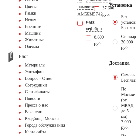
Установка
памятник
ветка
Цветы
37.600
Рамки
AM5912
AM5742
руб.
Без
Ислам
цвет
установ
1.500
Военные
Бесплат
серебро
руб.
Машины
Стандар
8.600
Животные
30.000
руб.
Одежда
руб.
Блог
Доставка
Материалы
Эпитафии
Самовы
Вопрос - Ответ
Бесплат
Сотрудники
По
Сертификаты
Москве
Новости
(от
Пресса о нас
МКАД
до 5
Вакансии
км)
Кладбища Москвы
3.000
Города обслуживания
руб.
Карта сайта