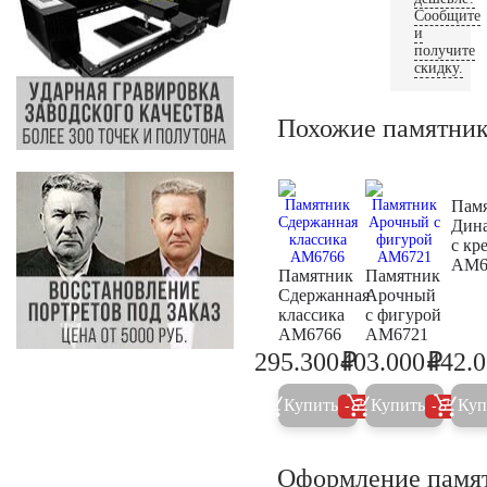
Сообщите
и
получите
скидку.
Похожие памятни
Пам
Дин
с кр
AM6
Памятник
Памятник
Сдержанная
Арочный
классика
с фигурой
AM6766
AM6721
₽
₽
295.300
403.000
442.
310.800
424.2
Купить
Купить
Куп
5%
5%
Оформление памя