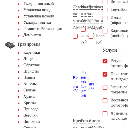
Виньетка
Уход за могилкой
Лавочка
Надгробная
Ваза
Свеча
Бес
Установка оград
на
плита
из
Установка цоколя
Икона
могилу
AM5115
гранита
Укладка плитки
(обратное
AM5446
AM5507
28.800
Ремонт и Реставрация
Картинка
руб.
Демонтаж
22.500
8.600
(любая)
руб.
руб.
Гравировка
Услуги
Картинки
Лицевое
Ретушь
Обратное
фотограф
Шрифты
Покрытие
Иконы
Антидож
Ангелы
Защитное
Святые
покрытие
Храмы
Восстано
Кресты
фотограф
Природа
Хранение
Веточки
на складе
Крест
Розы
Ангел
Виньетки
на
угловые
AM5852
Свечки