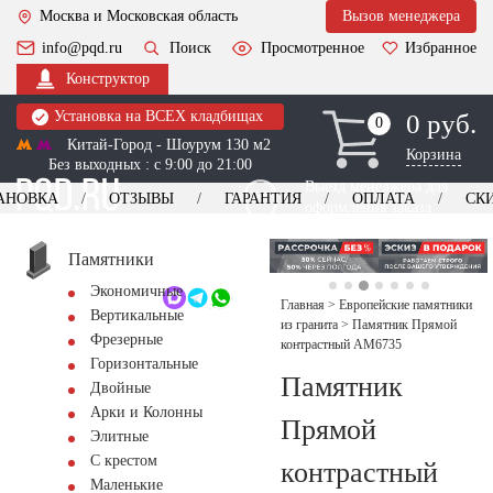
Москва и Московская область
Вызов менеджера
info@pqd.ru
Поиск
Просмотренное
Избранное
Конструктор
Установка на ВСЕХ кладбищах
0 руб.
0
0
Китай-Город - Шоурум 130 м2
Корзина
Без выходных : с 9:00 до 21:00
Выезд менеджера для
АНОВКА
ОТЗЫВЫ
ГАРАНТИЯ
ОПЛАТА
СК
оформления заказа
изготовление
Заказать выезд
памятников
+7 (495) 518-44-23
Памятники
Экономичные
Обратный звонок
Главная
>
Европейские памятники
Вертикальные
из гранита
>
Памятник Прямой
Фрезерные
контрастный AM6735
Горизонтальные
Памятник
Двойные
Арки и Колонны
Прямой
Элитные
С крестом
контрастный
Маленькие