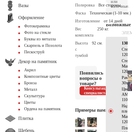
или
Вазы
Полировка
Все стороны
наличные.
Фаска
Техническая (1-10 мм.)
Оформление
Изготовление
от 14 дней
Возможные
Фотокерамика
Вес
250 кг.
Фото на стекле
ЭЛЕ
комплекта
Буквы из металла
Высота
92 см.
130х7
Скарпель и Позолота
с
Стел
Пескоструй
120x4
тумбой
Стела
Декор на памятник
Манс
Акрил
120x2
Появились
Композитные цветы
Рамк
вопросы о
30x20
Бронза
товаре?
Консультация
Цвет
Металл
специалиста
АМ51
Скульптура
110x6
Цветы
Надгр
Ордена на памятник
Примеры памятников
плита
Манс
Плитка
120x7
Плит
Щебень