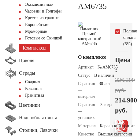
AM6735
Эксклюзивные
Часовни и Голгофы
Кресты из гранита
Европейские
Полная
Мраморные
оплата
Готовые со Скидкой
(5%)
Комплексы
О комплексе
Цена
Цоколя
Артикул
№ AM6735
:
Ограды
Статус
В наличии
226.200
Сварная
Гарантия
30 лет
Кованная
руб.
—
Гранитная
материал
214.900
Цветники
Гарантия
3 года
руб.
—
Надгробная плита
установка
В 1
В
Материал
Карельский гранит
клик
корзин
Столики, Лавочки
Качество
Высшая категория