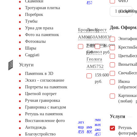
ФИО
Скамейки
Тротуарная плитка
1 шт.
(Скарпель
9.000 
Поребрик
Тумбы
Доп. Оформ
Урна для праха
Бронза
Декор
Крест
Фото на памятник
AM0050
на
AM0836
Эпитафия
Фотоовалы
памятник
2.400
46.000
Крестик
Б
Шары
Символ
руб.
руб.
Сaggiati
Цветы
Бес
Геолога
Услуги
Виньетка
AM5752
Свеча
Бес
Памятник в 3D
159.600
Эскиз - согласование
руб.
Икона
(обратное
Портреты на памятник
Цветной портрет
Картинка
Ручная гравировка
(любая)
Гравировка с выездом
Ретушь на памятник
Услуги
Восстановление фото
Антидождь
Ретушь
фотограф
Благоустройство