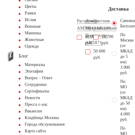
Цветы
Доставка
Рамки
Ислам
Распятие
Декор
Цветник
Самовы
Бесплат
Военные
AM5884
Мусульманский
AM5109
Машины
По
Полумесяц
46.000
14.700
Животные
Москве
AM5871
руб.
руб.
(от
Одежда
50.600
МКАД
Блог
до 5
руб.
км)
Материалы
3.000
Эпитафии
руб.
Вопрос - Ответ
По
Сотрудники
МО
Сертификаты
(от
МКАД
Новости
до 50
Пресса о нас
км)
Вакансии
4.000
Кладбища Москвы
руб.
Города обслуживания
По
Карта сайта
МО