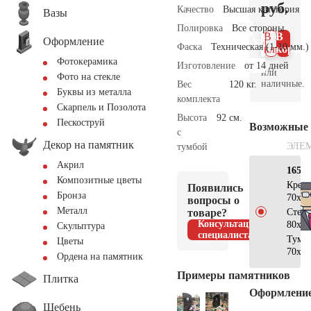
руб.
Качество
Высшая категория
Вазы
Полировка
Все стороны
В 1
В
Оформление
Фаска
Техническая (1-10 мм.)
клик
корзин
Фотокерамика
Изготовление
от 14 дней
или
Фото на стекле
наличные.
Вес
120 кг.
Буквы из металла
комплекта
Скарпель и Позолота
Высота
92 см.
Пескоструй
Возможные
с
Декор на памятник
ЭЛЕ
тумбой
Акрил
165×
Композитные цветы
Крес
Появились
Бронза
70x40
вопросы о
Металл
товаре?
Стел
Консультация
80x60
Скульптура
специалиста
Тумб
Цветы
70x40
Ордена на памятник
Примеры памятников
Плитка
Оформлени
Щебень