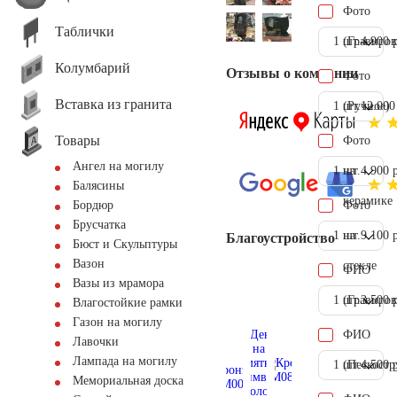
Фото
Таблички
1 шт.
(Гравиров
4.900 
Колумбарий
Отзывы о компании
Фото
Вставка из гранита
1 шт.
(Ручное)
12.000
Товары
Фото
Ангел на могилу
1 шт.
на
4.900 
Балясины
керамике
Фото
Бордюр
Брусчатка
1 шт.
на
9.100 
Благоустройство
Бюст и Скульптуры
Вазон
стекле
ФИО
Вазы из мрамора
1 шт.
(Гравиров
3.500 
Влагостойкие рамки
Газон на могилу
ФИО
Лавочки
Лампада на могилу
1 шт.
(Пескостр
4.500 
Мемориальная доска