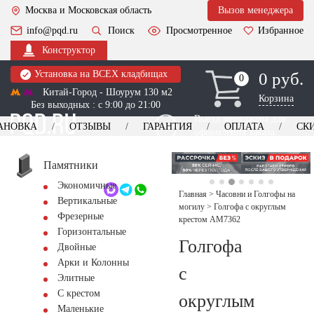
Москва и Московская область
Вызов менеджера
info@pqd.ru
Поиск
Просмотренное
Избранное
Конструктор
Установка на ВСЕХ кладбищах
0 руб.
0
0
Китай-Город - Шоурум 130 м2
Корзина
Без выходных : с 9:00 до 21:00
Выезд менеджера для
АНОВКА
ОТЗЫВЫ
ГАРАНТИЯ
ОПЛАТА
СК
оформления заказа
изготовление
Заказать выезд
памятников
+7 (495) 518-44-23
Памятники
Экономичные
Обратный звонок
Главная
>
Часовни и Голгофы на
Вертикальные
могилу
>
Голгофа с округлым
Фрезерные
крестом AM7362
Горизонтальные
Голгофа
Двойные
Арки и Колонны
с
Элитные
С крестом
округлым
Маленькие