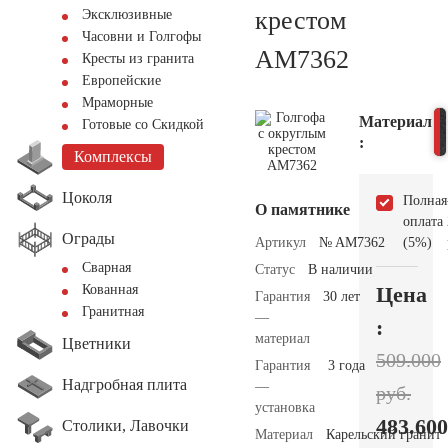
крестом
Эксклюзивные
Часовни и Голгофы
AM7362
Кресты из гранита
Европейские
Мраморные
Материал
Готовые со Скидкой
:
Комплексы
Цоколя
Полная
О памятнике
оплата
Ограды
Артикул
№ AM7362
(5%)
Сварная
Статус
В наличии
Цена
Кованная
Гарантия
30 лет
Гранитная
—
:
материал
Цветники
509.000
Гарантия
3 года
Надгробная плита
—
руб.
установка
483.600
Столики, Лавочки
Материал
Карельский гранит