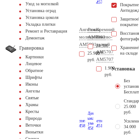
Уход за могилкой
Покрытие
Антидож
Установка оград
Установка цоколя
Защитное
Укладка плитки
покрытие
Ангелок
Рамка
Кремний
Ремонт и Реставрация
Восстано
молящийся
AM0903
бежево-
Демонтаж
фотограф
AM5991
рыжий
34.500
Гравировка
Хранение
АМ5707
руб.
25.900
на складе
Картинки
AM5707
руб.
Лицевое
1.900
Установка
Обратное
руб.
Шрифты
Без
Иконы
установ
Ангелы
Бесплат
Святые
Стандар
Храмы
25.000
Кресты
руб.
Природа
Усиленн
Веточки
34.000
Виньетки
руб.
Свечки