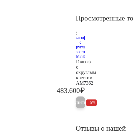
Просмотренные т
Голгофа
с
округлым
крестом
AM7362
₽
483.600
509.000
Купить
5%
Отзывы о нашей