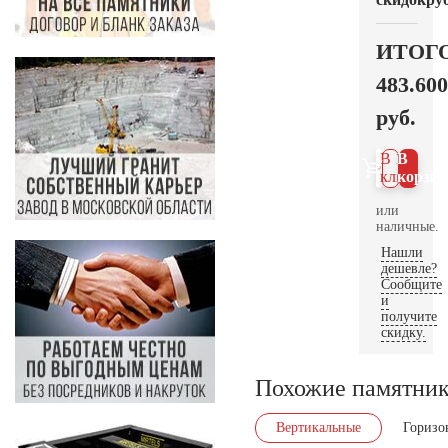
ИТОГ
483.600
руб.
В 1
В
клик
корзин
или
наличные.
Нашли
дешевле?
Сообщите
и
получите
скидку.
Похожие памятни
Вертикальные
Горизо