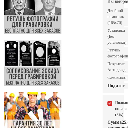
Вы выбра
Двойной
памятник
(165x70)
Установка
(Без
установки)
Ретушь
фотографи
Покрытие
Антидождь
Самовывоз
Подитог
Полная
оплата
(5%)
Сумма
25.
скидок
руб