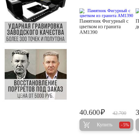
Памятник Фигурный с
П
цветком из гранита
д
AM1390
₽
40.600
42.700
Купить
5%