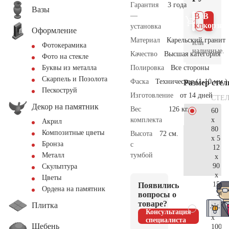
Гарантия
3 года
Вазы
—
В 1
В
клик
корзин
установка
Оформление
Материал
Карельский гранит
или
Фотокерамика
наличные.
Качество
Высшая категория
Фото на стекле
Полировка
Все стороны
Буквы из металла
Скарпель и Позолота
Фаска
Техническая (1-10 мм.)
Размер сте
Пескоструй
Изготовление
от 14 дней
СТЕ
Декор на памятник
Вес
126 кг.
60
x
комплекта
Акрил
80
Композитные цветы
Высота
72 см.
x 5
Бронза
с
12
тумбой
Металл
x
90
Скульптура
x
Цветы
15
Появились
Ордена на памятник
50.
вопросы о
товаре?
Плитка
70
Консультация
x
специалиста
Щебень
100