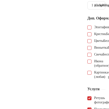
1 шт.
(Скарпель
9.000 
Доп. Оформ
Эпитафия
Крестик
Б
Цветы
Бес
Виньетка
Свеча
Бес
Икона
(обратное
Картинка
(любая)
Услуги
Ретушь
фотограф