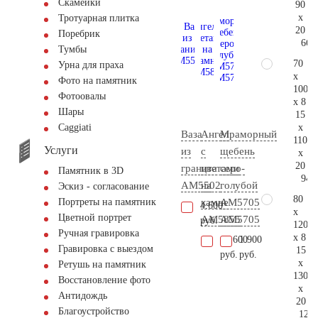
Скамейки
90
x
Тротуарная плитка
20
Поребрик
66.
Тумбы
70
Урна для праха
x
Фото на памятник
100
Фотоовалы
x 8
Шары
15
x
Сaggiati
Ваза
Ангел
Мраморный
110
Услуги
из
с
щебень
x
20
гранита
цветами
серо-
Памятник в 3D
94.
AM5502
на
голубой
Эскиз - согласование
80
камне
АМ5705
Портреты на памятник
4.600
x
Цветной портрет
AM5855
AM5705
руб.
120
Ручная гравировка
x 8
18.600
1.900
Гравировка с выездом
15
руб.
руб.
x
Ретушь на памятник
130
Восстановление фото
x
Антидождь
20
Благоустройство
124.