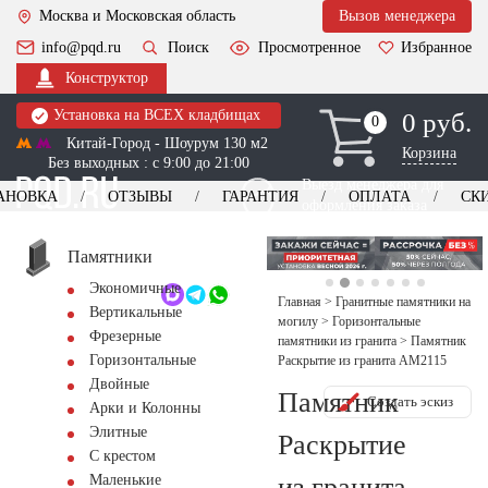
Москва и Московская область
Вызов менеджера
info@pqd.ru
Поиск
Просмотренное
Избранное
Конструктор
Установка на ВСЕХ кладбищах
0 руб.
0
0
Китай-Город - Шоурум 130 м2
Корзина
Без выходных : с 9:00 до 21:00
Выезд менеджера для
АНОВКА
ОТЗЫВЫ
ГАРАНТИЯ
ОПЛАТА
СК
оформления заказа
изготовление
Заказать выезд
памятников
+7 (495) 518-44-23
Памятники
Экономичные
Обратный звонок
Главная
>
Гранитные памятники на
Вертикальные
могилу
>
Горизонтальные
Фрезерные
памятники из гранита
>
Памятник
Горизонтальные
Раскрытие из гранита AM2115
Двойные
Памятник
Создать эскиз
Арки и Колонны
Элитные
Раскрытие
С крестом
из гранита
Маленькие