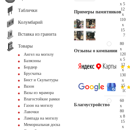
x 5
12
Таблички
Примеры памятников
x
110
Колумбарий
x
15
Вставка из гранита
71.
80
Товары
x
Отзывы о компании
120
Ангел на могилу
x 5
Балясины
12
Бордюр
x
Брусчатка
130
Бюст и Скульптуры
x
15
Вазон
104.
Вазы из мрамора
Влагостойкие рамки
60
Благоустройство
Газон на могилу
x
80
Лавочки
x 8
Лампада на могилу
15
Мемориальная доска
x