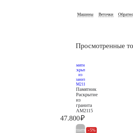
Машины
Веточки
Обратно
Просмотренные т
Памятник
Раскрытие
из
гранита
AM2115
₽
47.800
50.300
Купить
5%