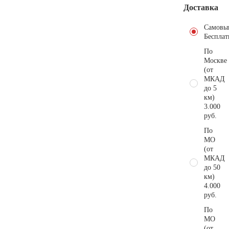
Доставка
Самовы
Бесплат
По
Москве
(от
МКАД
до 5
км)
3.000
руб.
По
МО
(от
МКАД
до 50
км)
4.000
руб.
По
МО
(от