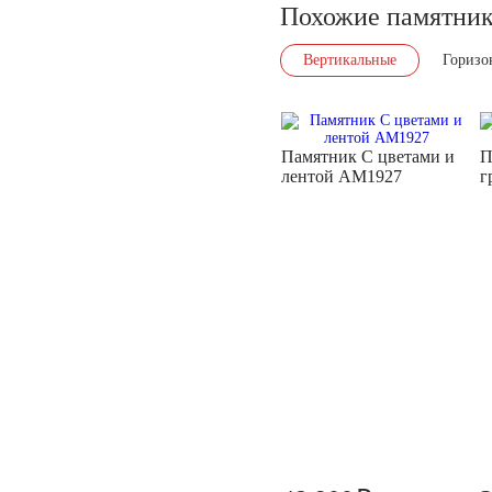
Похожие памятни
Вертикальные
Горизо
Памятник С цветами и
П
лентой AM1927
г