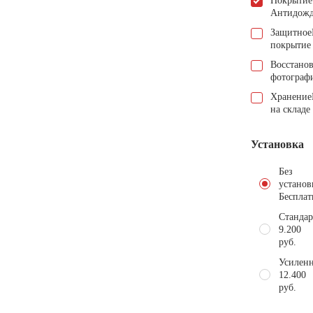
Покрытие
Антидож
Защитное
покрытие
Восстано
фотограф
Хранение
на складе
Установка
Без
установ
Бесплат
Стандар
9.200
руб.
Усиленн
12.400
руб.