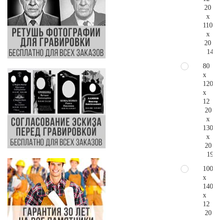
20
x
110
x
20
149.
80
x
120
x
12
20
x
130
x
20
190.
100
x
140
x
12
20