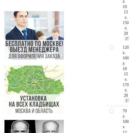
x
10
15
x
150
x
20
256.
120
x
160
x
10
15
x
170
x
20
335.
70
x
100
x
12