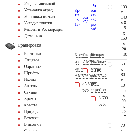
Уход за могилкой
100
Установка оград
x
Установка цоколя
140
x 8
Укладка плитки
15
Ремонт и Реставрация
x
Демонтаж
150
x
Гравировка
20
Картинки
181.
Крест
Скорбящая
Розы
Лицевое
из
AM5949
угловые
60
Обратное
чугуна
ветка
x
9.900
Шрифты
80
AM5769
AM5742
руб.
Иконы
x
цвет
45.800
10
Ангелы
серебро
руб.
15
Святые
x
8.600
Храмы
90
руб.
Кресты
x
20
Природа
71.
Веточки
Виньетки
70
x
Свечки