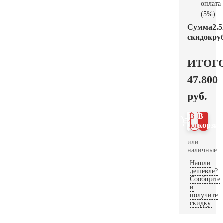
оплата
(5%)
Сумма
2.5
скидок
руб
ИТОГ
47.800
руб.
В 1
В
клик
корзин
или
наличные.
Нашли
дешевле?
Сообщите
и
получите
скидку.