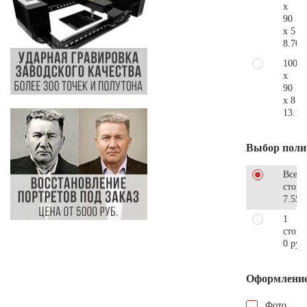
x
90
x 5
8.700
100
x
90
x 8
13.10
Выбор поли
Все
стор
7.550
1
сторо
0 руб
Оформлени
Фото