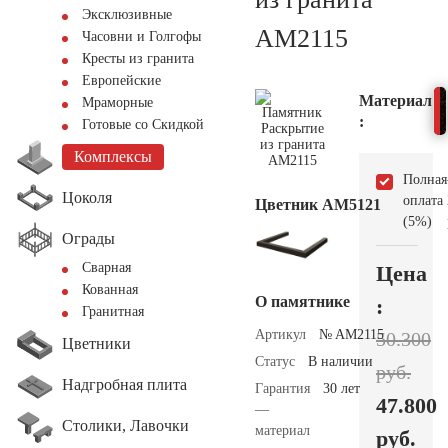
Эксклюзивные
AM2115
Часовни и Голгофы
Кресты из гранита
Европейские
Материал
Мраморные
:
Готовые со Скидкой
Комплексы
Полная
Цоколя
оплата
Цветник АМ5121
(5%)
Ограды
Сварная
Цена
Кованная
О памятнике
:
Гранитная
Артикул
№ AM2115
50.300
Цветники
Статус
В наличии
руб.
Надгробная плита
Гарантия
30 лет
47.800
—
Столики, Лавочки
материал
руб.