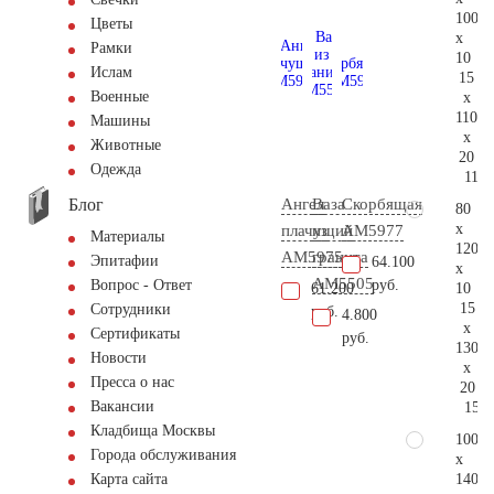
100
Цветы
x
Рамки
10
Ислам
15
Военные
x
110
Машины
x
Животные
20
Одежда
115.
Блог
Ангел
Ваза
Скорбящая
80
x
плачущий
из
AM5977
Материалы
120
AM5975
гранита
Эпитафии
64.100
x
AM5505
руб.
Вопрос - Ответ
10
61.200
15
Сотрудники
руб.
4.800
x
Сертификаты
руб.
130
Новости
x
Пресса о нас
20
Вакансии
155.
Кладбища Москвы
100
Города обслуживания
x
140
Карта сайта