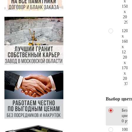
x
150
x
20
293.
120
x
160
x
12
20
x
170
x
20
376.
Выбор цвет
Без
цветн
0 руб
100