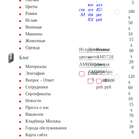
53.
Цветы
100
Рамки
x
Ислам
50
Военные
x
10
Машины
15
Животные
x
Одежда
Искусственные
Девочка
Каллы
60
x
цветы
ангел
AM5728
Блог
20
AM0731
скорбящая
цвет
Материалы
67.
AM5856
серебро
1.000
Эпитафии
120
руб.
Вопрос - Ответ
31.400
8.600
x
руб.
руб.
Сотрудники
60
x
Сертификаты
10
Новости
15
Пресса о нас
x
Вакансии
70
x
Кладбища Москвы
20
Города обслуживания
91.
Карта сайта