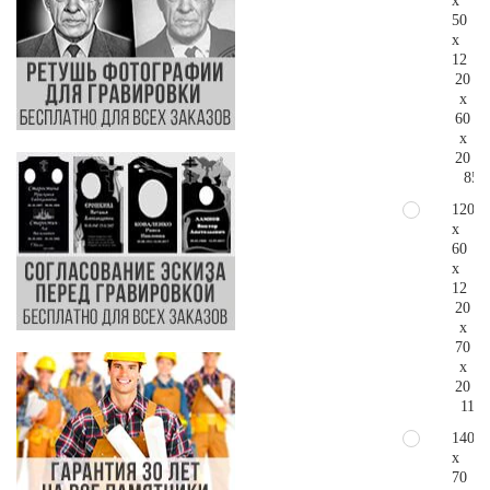
x
50
x
12
20
x
60
x
20
85.
120
x
60
x
12
20
x
70
x
20
112.
140
x
70