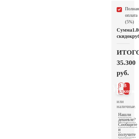
Полная
оплата
(5%)
Сумма
1.8
скидок
руб
ИТОГ
35.300
руб.
В 1
В
клик
корзин
или
наличные.
Нашли
дешевле?
Сообщите
и
получите