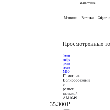
Животные
Машины
Веточки
Обратно
Просмотренные т
Памятник
Волнообразный
с
резной
выемкой
AM1049
₽
35.300
37.200