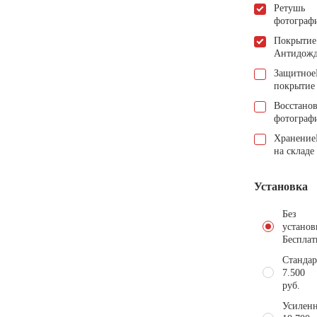
Ретушь
фотограф
Покрытие
Антидож
Защитное
покрытие
Восстано
фотограф
Хранение
на складе
Установка
Без
установ
Бесплат
Стандар
7.500
руб.
Усиленн