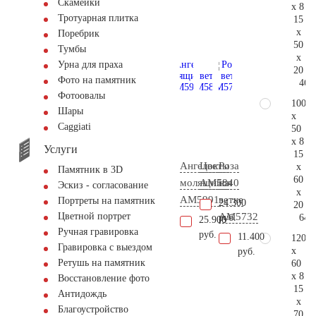
Скамейки
x 8
Тротуарная плитка
15
x
Поребрик
50
Тумбы
x
Урна для праха
20
Фото на памятник
46.
Фотоовалы
100
Шары
x
Сaggiati
50
x 8
Услуги
15
Ангелок
Цветы
Роза
x
Памятник в 3D
60
молящийся
AM5840
на
Эскиз - согласование
x
AM5991
ветке
Портреты на памятник
24.300
20
AM5732
Цветной портрет
64.
руб.
25.900
Ручная гравировка
руб.
11.400
120
Гравировка с выездом
x
руб.
Ретушь на памятник
60
x 8
Восстановление фото
15
Антидождь
x
Благоустройство
70