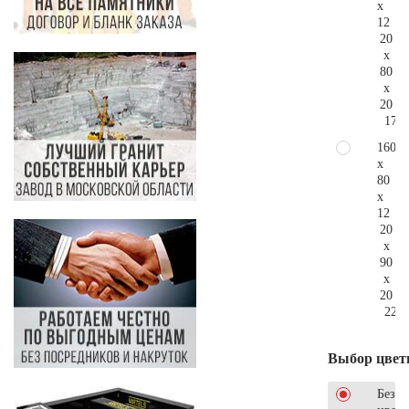
x
12
20
x
80
x
20
171.
160
x
80
x
12
20
x
90
x
20
225.
Выбор цвет
Без