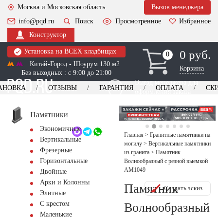
Москва и Московская область
Вызов менеджера
info@pqd.ru
Поиск
Просмотренное
Избранное
Конструктор
Установка на ВСЕХ кладбищах
0 руб.
0
0
Китай-Город - Шоурум 130 м2
Корзина
Без выходных : с 9:00 до 21:00
Выезд менеджера для
АНОВКА
ОТЗЫВЫ
ГАРАНТИЯ
ОПЛАТА
СК
оформления заказа
изготовление
Заказать выезд
памятников
+7 (495) 518-44-23
Памятники
Экономичные
Обратный звонок
Главная
>
Гранитные памятники на
Вертикальные
могилу
>
Вертикальные памятники
Фрезерные
из гранита
>
Памятник
Горизонтальные
Волнообразный с резной выемкой
AM1049
Двойные
Арки и Колонны
Памятник
Создать эскиз
Элитные
С крестом
Волнообразный
Маленькие