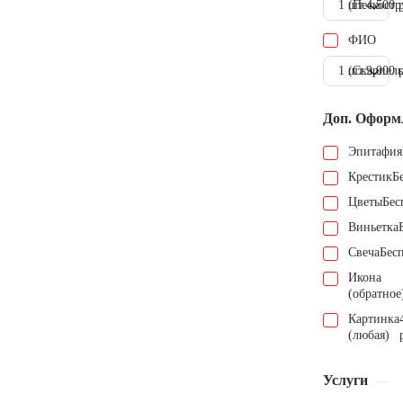
1 шт.
(Пескостр
4.500 
ФИО
1 шт.
(Скарпель
9.000 
Доп. Оформ
Эпитафия
Крестик
Б
Цветы
Бес
Виньетка
Свеча
Бес
Икона
(обратное
Картинка
(любая)
Услуги