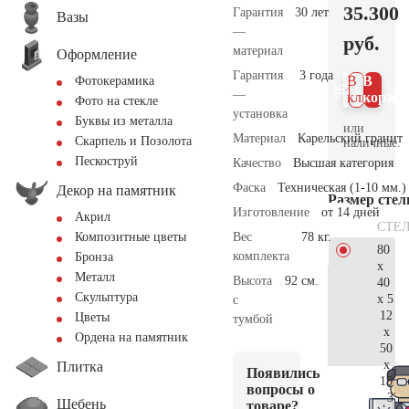
35.300
Гарантия
30 лет
Вазы
—
руб.
материал
Оформление
Гарантия
3 года
В 1
В
Фотокерамика
—
клик
корзин
Фото на стекле
установка
Буквы из металла
или
Материал
Карельский гранит
Скарпель и Позолота
наличные.
Пескоструй
Качество
Высшая категория
Фаска
Техническая (1-10 мм.)
Декор на памятник
Размер сте
Изготовление
от 14 дней
Акрил
СТЕ
Вес
78 кг.
Композитные цветы
80
комплекта
Бронза
x
Металл
Высота
92 см.
40
Скульптура
x 5
с
12
Цветы
тумбой
x
Ордена на памятник
50
x
Плитка
Появились
15
вопросы о
37.
Щебень
товаре?