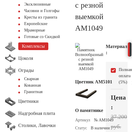
с резной
Эксклюзивные
Часовни и Голгофы
выемкой
Кресты из гранита
Европейские
AM1049
Мраморные
Готовые со Скидкой
Комплексы
Материал
:
Цоколя
Полная
Ограды
оплата
Сварная
Цветник АМ5101
(5%)
Кованная
Гранитная
Цена
Цветники
:
О памятнике
Надгробная плита
37.200
Артикул
№ AM1049
Столики, Лавочки
руб.
Статус
В наличии