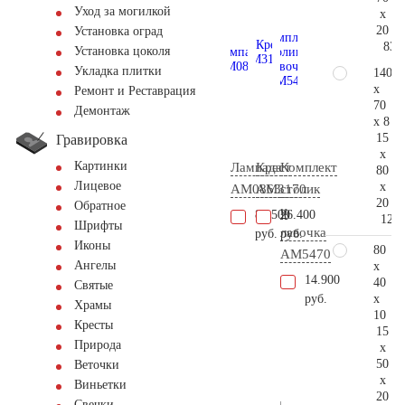
Уход за могилкой
x
20
Установка оград
83.
Установка цоколя
Укладка плитки
140
x
Ремонт и Реставрация
70
Демонтаж
x 8
15
Гравировка
x
Картинки
Лампада
Крест
Комплект
80
Лицевое
x
AM0863
AM3170
столик
20
Обратное
и
86.500
26.400
122.
Шрифты
лавочка
руб.
руб.
Иконы
80
АМ5470
Ангелы
x
14.900
40
Святые
x
руб.
Храмы
10
Кресты
15
Природа
x
50
Веточки
x
Виньетки
20
Свечки