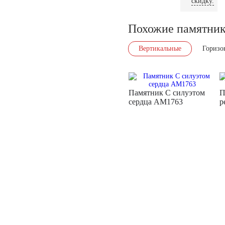
скидку.
Похожие памятни
Вертикальные
Горизо
Памятник С силуэтом
П
сердца AM1763
р