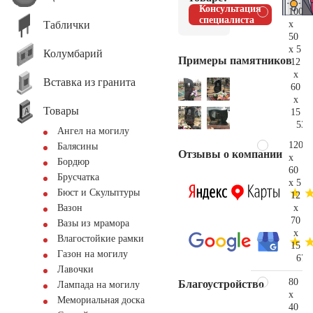
Консультация
100
специалиста
Таблички
x
50
x 5
Колумбарий
Примеры памятников
12
x
Вставка из гранита
60
x
Товары
15
53.
Ангел на могилу
120
Балясины
Отзывы о компании
x
Бордюр
60
Брусчатка
x 5
Бюст и Скульптуры
12
x
Вазон
70
Вазы из мрамора
x
Влагостойкие рамки
15
Газон на могилу
67.
Лавочки
80
Благоустройство
Лампада на могилу
x
Мемориальная доска
40