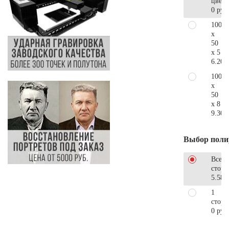
цветн
0 руб
100
x
50
x 5
6.200
100
x
50
x 8
9.300
Выбор поли
Все
стор
5.580
1
сторо
0 руб