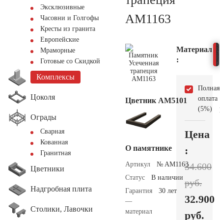
Эксклюзивные
AM1163
Часовни и Голгофы
Кресты из гранита
Европейские
Материал
Мраморные
:
Готовые со Скидкой
Комплексы
Полная
Цоколя
оплата
Цветник АМ5101
(5%)
Ограды
Сварная
Цена
Кованная
О памятнике
:
Гранитная
Артикул
№ AM1163
34.600
Цветники
Статус
В наличии
руб.
Надгробная плита
Гарантия
30 лет
32.900
—
Столики, Лавочки
материал
руб.