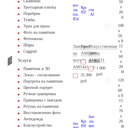
Скамейки
50
x
Тротуарная плитка
20
Поребрик
43.
Тумбы
100
Урна для праха
x
Фото на памятник
50
Фотоовалы
x 8
Шары
15
Лавочка
Крест
Искусственные
x
Сaggiati
на
AM5886
цветы
60
могилу
AM0731
Услуги
69.000
x
20
AM5441
руб.
1.000
Памятник в 3D
60.
руб.
35.300
Эскиз - согласование
120
руб.
Портреты на памятник
x
Цветной портрет
60
Ручная гравировка
x 8
Гравировка с выездом
15
x
Ретушь на памятник
70
Восстановление фото
x
Антидождь
20
Благоустройство
80.