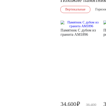
Вертикальные
Горизо
Памятник С дубом из
П
гранита AM1896
р
₽
34.600
36.400