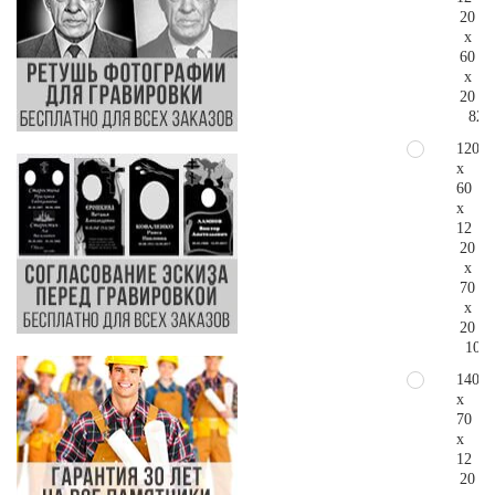
20
x
60
x
20
82.
120
x
60
x
12
20
x
70
x
20
108.
140
x
70
x
12
20