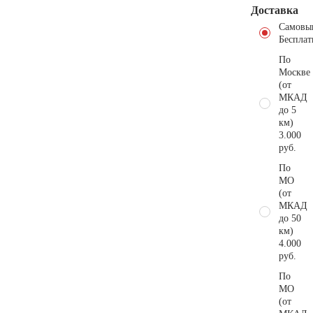
Доставка
Самовы
Бесплат
По
Москве
(от
МКАД
до 5
км)
3.000
руб.
По
МО
(от
МКАД
до 50
км)
4.000
руб.
По
МО
(от