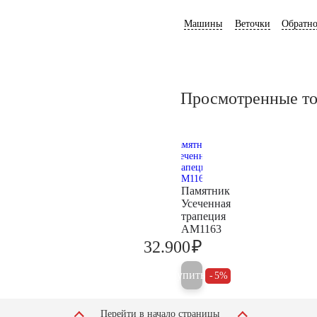
Машины
Веточки
Обратно
Просмотренные т
Памятник
Усеченная
трапеция
AM1163
₽
32.900
34.600
Купить
5%
Перейти в начало страницы