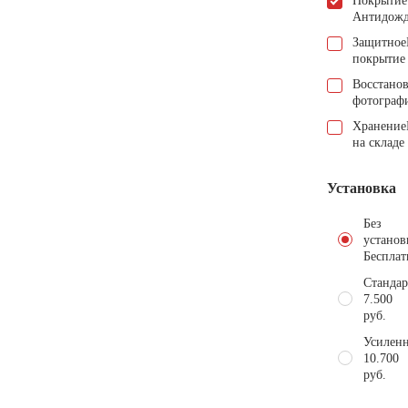
Покрытие
Антидож
Защитное
покрытие
Восстано
фотограф
Хранение
на складе
Установка
Без
установ
Бесплат
Стандар
7.500
руб.
Усиленн
10.700
руб.