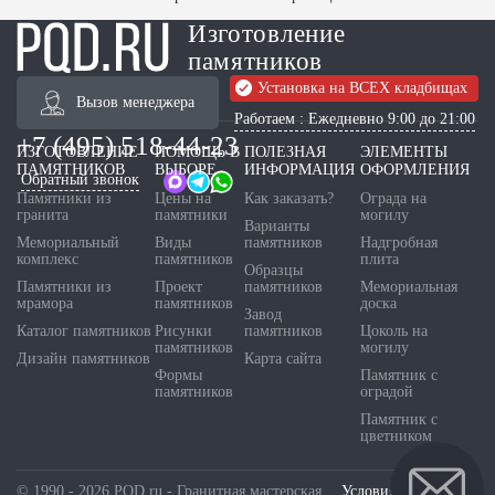
Изготовление
памятников
Установка на ВСЕХ кладбищах
Вызов менеджера
Работаем : Ежедневно 9:00 до 21:00
+7 (495) 518-44-23
ИЗГОТОВЛЕНИЕ
ПОМОЩЬ В
ПОЛЕЗНАЯ
ЭЛЕМЕНТЫ
ПАМЯТНИКОВ
ВЫБОРЕ
ИНФОРМАЦИЯ
ОФОРМЛЕНИЯ
Обратный звонок
Памятники из
Цены на
Как заказать?
Ограда на
гранита
памятники
могилу
Варианты
Мемориальный
Виды
памятников
Надгробная
комплекс
памятников
плита
Образцы
Памятники из
Проект
памятников
Мемориальная
мрамора
памятников
доска
Завод
Каталог памятников
Рисунки
памятников
Цоколь на
памятников
могилу
Дизайн памятников
Карта сайта
Формы
Памятник с
памятников
оградой
Памятник с
цветником
© 1990 - 2026 PQD.ru - Гранитная мастерская.
Условия