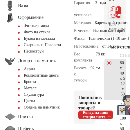
Гарантия
3 года
Вазы
—
В 1
В
клик
корзин
установка
Оформление
Материал
Карельский гранит
или
Фотокерамика
наличные.
Качество
Высшая категория
Фото на стекле
Фаска
Техническая (1-10 мм.)
Буквы из металла
Скарпель и Позолота
Изготовление
от 14 дней
Размер сте
Пескоструй
Вес
78 кг.
СТЕ
Декор на памятник
комплекта
80
x
Высота
92 см.
Акрил
40
с
Композитные цветы
x 5
тумбой
Бронза
12
Металл
x
50
Скульптура
Появились
x
Цветы
вопросы о
15
Ордена на памятник
товаре?
34.
Консультация
Плитка
специалиста
100
x
Щебень
50