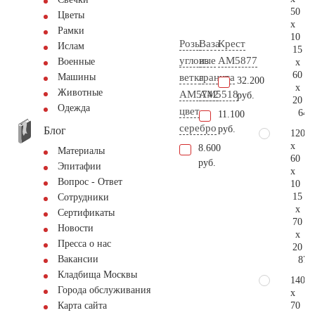
50
Цветы
x
Рамки
10
Розы
Ваза
Крест
Ислам
15
угловые
из
AM5877
Военные
x
60
ветка
гранита
Машины
32.200
x
Животные
AM5742
AM5518
руб.
20
Одежда
цвет
64.
11.100
серебро
руб.
Блог
120
x
8.600
Материалы
60
руб.
Эпитафии
x
Вопрос - Ответ
10
15
Сотрудники
x
Сертификаты
70
Новости
x
Пресса о нас
20
Вакансии
87.
Кладбища Москвы
140
Города обслуживания
x
70
Карта сайта