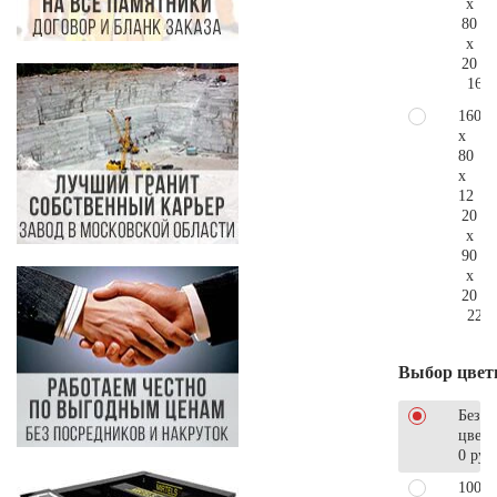
x
80
x
20
167.
160
x
80
x
12
20
x
90
x
20
220.
Выбор цвет
Без
цветн
0 руб
100