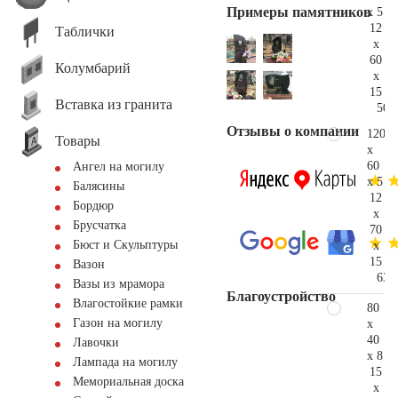
Примеры памятников
x 5
12
Таблички
x
60
Колумбарий
x
15
Вставка из гранита
50.
Отзывы о компании
120
Товары
x
60
Ангел на могилу
x 5
Балясины
12
Бордюр
x
Брусчатка
70
Бюст и Скульптуры
x
15
Вазон
63.
Вазы из мрамора
Благоустройство
Влагостойкие рамки
80
Газон на могилу
x
40
Лавочки
x 8
Лампада на могилу
15
Мемориальная доска
x