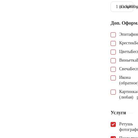
1 шт.
(Скарпель
9.000 
Доп. Оформ
Эпитафия
Крестик
Б
Цветы
Бес
Виньетка
Свеча
Бес
Икона
(обратное
Картинка
(любая)
Услуги
Ретушь
фотограф