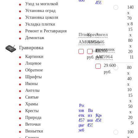
Уход за могилкой
140
Установка оград
x
Установка цоколя
70
x 8
Укладка плитки
15
Ремонт и Реставрация
Птица
Крест
Ангел
x
Демонтаж
80
AM0806
AM5846
на
x
Гравировка
памятник
126.400
13.900
20
AM5964
Картинки
118.
руб.
руб.
Лицевое
29.600
80
Обратное
руб.
x
Шрифты
40
Иконы
x
10
Ангелы
15
Святые
x
Храмы
50
Кресты
x
20
Природа
50.
Веточки
Виньетки
100
x
Свечки