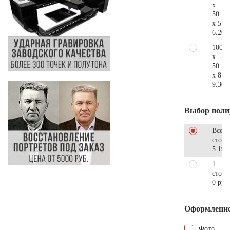
x
50
x 5
6.200
100
x
50
x 8
9.300
Выбор поли
Все
стор
5.190
1
сторо
0 руб
Оформлени
Фото