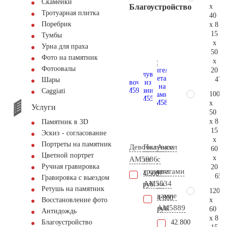
Скамейки
x
Благоустройство
Тротуарная плитка
40
Поребрик
x 8
15
Тумбы
x
Урна для праха
50
Фото на памятник
x
Фотоовалы
20
47.
Шары
Сaggiati
100
x
Услуги
50
x 8
Памятник в 3D
15
Эскиз - согласование
x
Портреты на памятник
Девочка
Полуваза
Ангел
60
Цветной портрет
x
AM5986
из
с
Ручная гравировка
20
гранита
цветами
4.500
65.
Гравировка с выездом
AM5534
на
руб.
Ретушь на памятник
120
камне
4.800
x
Восстановление фото
AM5889
руб.
60
Антидождь
x 8
42.800
Благоустройство