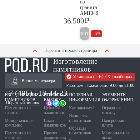
из
гранита
AM1346
₽
36.500
38.400
Купить
5%
Перейти в начало страницы
Изготовление
памятников
Установка на ВСЕХ кладбищах
Вызов менеджера
Работаем : Ежедневно 9:00 до 21:00
+7 (495) 518-44-23
ИЗГОТОВЛЕНИЕ
ПОМОЩЬ В
ПОЛЕЗНАЯ
ЭЛЕМЕНТЫ
ПАМЯТНИКОВ
ВЫБОРЕ
ИНФОРМАЦИЯ
ОФОРМЛЕНИЯ
Обратный звонок
Памятники из
Цены на
Как заказать?
Ограда на
гранита
памятники
могилу
Варианты
Мемориальный
Виды
памятников
Надгробная
комплекс
памятников
плита
Образцы
Памятники из
Проект
памятников
Мемориальная
мрамора
памятников
доска