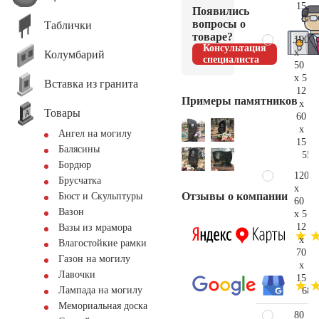
15
Появились
38.
вопросы о
Таблички
товаре?
100
Консультация
x
Колумбарий
специалиста
50
x 5
Вставка из гранита
12
Примеры памятников
x
Товары
60
x
Ангел на могилу
15
Балясины
55.
Бордюр
120
Брусчатка
x
Отзывы о компании
Бюст и Скульптуры
60
Вазон
x 5
12
Вазы из мрамора
x
Влагостойкие рамки
70
Газон на могилу
x
Лавочки
15
Лампада на могилу
68.
Мемориальная доска
80