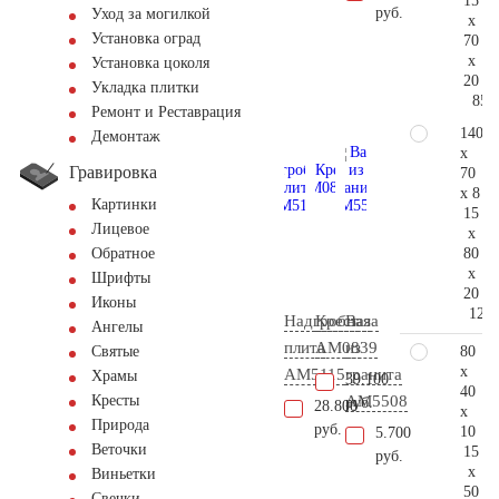
15
руб.
Уход за могилкой
x
Установка оград
70
x
Установка цоколя
20
Укладка плитки
85.
Ремонт и Реставрация
140
Демонтаж
x
Гравировка
70
x 8
Картинки
15
Лицевое
x
80
Обратное
x
Шрифты
20
Иконы
125.
Надгробная
Крест
Ваза
Ангелы
плита
AM0839
из
80
Святые
x
AM5115
гранита
Храмы
39.100
40
AM5508
Кресты
руб.
28.800
x
Природа
руб.
10
5.700
Веточки
15
руб.
x
Виньетки
50
Свечки