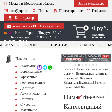
Москва и Московская область
Вызов менеджера
info@pqd.ru
Поиск
Просмотренное
Избранное
Конструктор
Установка на ВСЕХ кладбищах
0 руб.
0
0
Китай-Город - Шоурум 130 м2
Корзина
Без выходных : с 9:00 до 21:00
Выезд менеджера для
АНОВКА
ОТЗЫВЫ
ГАРАНТИЯ
ОПЛАТА
СК
оформления заказа
изготовление
Заказать выезд
памятников
+7 (495) 518-44-23
Памятники
Экономичные
Обратный звонок
Главная
>
Гранитные памятники на
Вертикальные
могилу
>
Вертикальные памятники
Фрезерные
из гранита
>
Памятник
Горизонтальные
Каплевидный каменный факел из
гранита AM1346
Двойные
Арки и Колонны
Памятник
Создать эскиз
Элитные
С крестом
Каплевидный
Маленькие