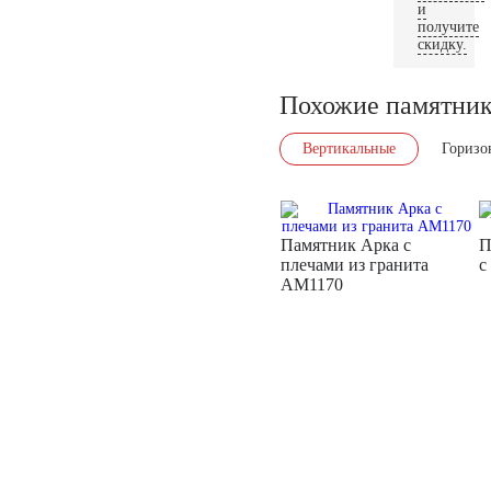
и
получите
скидку.
Похожие памятни
Вертикальные
Горизо
Памятник Арка с
П
плечами из гранита
с
AM1170