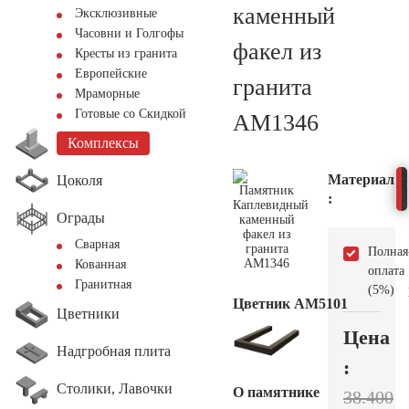
каменный
Эксклюзивные
Часовни и Голгофы
факел из
Кресты из гранита
Европейские
гранита
Мраморные
Готовые со Скидкой
AM1346
Комплексы
Материал
Цоколя
:
Ограды
Сварная
Полная
Кованная
оплата
Гранитная
(5%)
Цветник АМ5101
Цветники
Цена
Надгробная плита
:
Столики, Лавочки
О памятнике
38.400