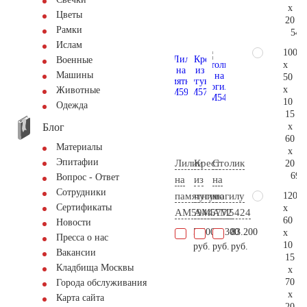
x
Цветы
20
Рамки
54.
Ислам
100
Военные
x
Машины
50
x
Животные
10
Одежда
15
Блог
x
60
Материалы
x
Эпитафии
Лилии
Крест
Столик
20
69.
Вопрос - Ответ
на
из
на
Сотрудники
120
памятник
чугуна
могилу
Сертификаты
x
AM5944
AM5772
AM5424
60
Новости
5.500
25.300
83.200
x
Пресса о нас
10
руб.
руб.
руб.
Вакансии
15
Кладбища Москвы
x
70
Города обслуживания
x
Карта сайта
20