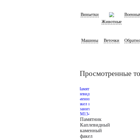
Виньетки
Военны
Животные
Машины
Веточки
Обратно
Просмотренные т
Памятник
Каплевидный
каменный
факел