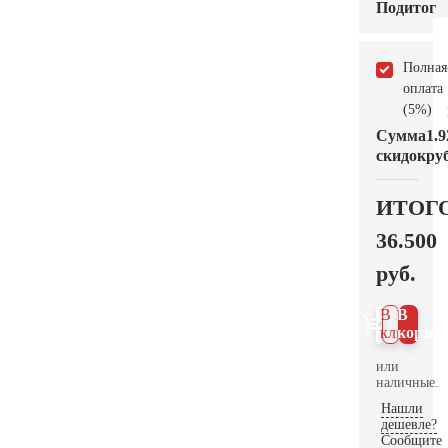
Подитог
Полная
оплата
(5%)
Сумма
1.9
скидок
руб
ИТОГ
36.500
руб.
В 1
В
клик
корзин
или
наличные.
Нашли
дешевле?
Сообщите