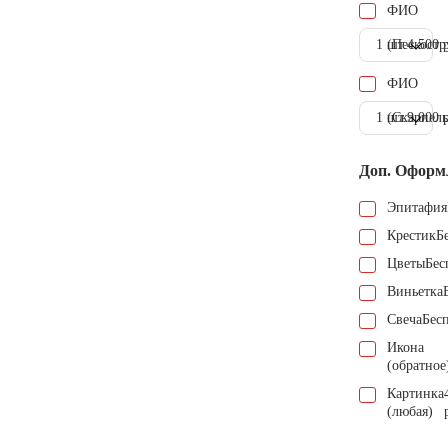
ФИО
1 шт.
(Пескостр
4.500 
ФИО
1 шт.
(Скарпель
9.000 
Доп. Оформ
Эпитафия
Крестик
Б
Цветы
Бес
Виньетка
Свеча
Бес
Икона
(обратное
Картинка
(любая)