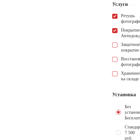
Услуги
Ретушь
фотограф
Покрытие
Антидож
Защитное
покрытие
Восстано
фотограф
Хранение
на складе
Установка
Без
установ
Бесплат
Стандар
7.500
руб.