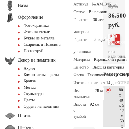
Артикул
№ AM1346
руб.
Вазы
Статус
В наличии
36.500
Оформление
Гарантия
30 лет
руб.
Фотокерамика
—
материал
Фото на стекле
В 1
В
Буквы из металла
Гарантия
3 года
клик
корзин
Скарпель и Позолота
—
Пескоструй
или
установка
наличные.
Материал
Карельский гранит
Декор на памятник
Качество
Высшая категория
Акрил
Размер сте
Композитные цветы
Фаска
Техническая (1-10 мм.)
Бронза
СТЕ
Изготовление
от 14 дней
Металл
80
Вес
78 кг.
Скульптура
x
комплекта
Цветы
40
Высота
92 см.
x 5
Ордена на памятник
с
12
Плитка
x
тумбой
50
x
Щебень