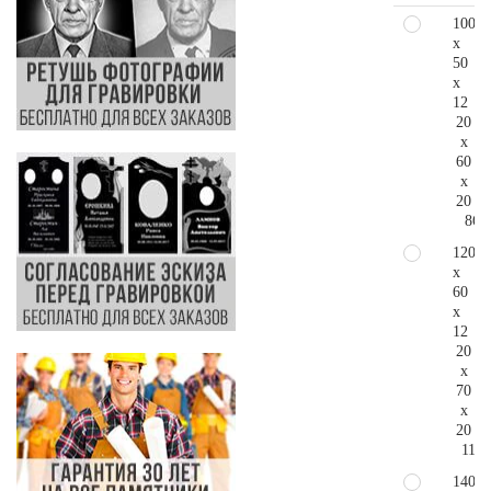
100
x
50
x
12
20
x
60
x
20
86.
120
x
60
x
12
20
x
70
x
20
114.
140