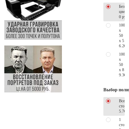
Без
цветн
0 руб
100
x
50
x 5
6.200
100
x
50
x 8
9.300
Выбор поли
Все
стор
5.760
1
сторо