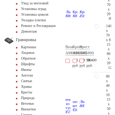
x
Уход за могилкой
70
Установка оград
x
20
Установка цоколя
85.
Укладка плитки
Ремонт и Реставрация
140
x
Демонтаж
70
Гравировка
x 8
15
Ваза
Крест
Крест
Картинки
x
AM0884
AM0843
AM5800
Лицевое
80
x
Обратное
103.200
103.500
18.400
20
Шрифты
руб.
руб.
руб.
125.
Иконы
Ангелы
80
x
Святые
40
Храмы
x
Кресты
10
Природа
15
Веточки
x
50
Виньетки
x
Свечки