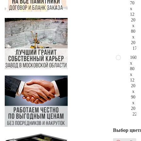
70
x
12
20
x
80
x
20
173.
160
x
80
x
12
20
x
90
x
20
228.
Выбор цвет