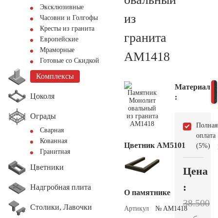
Эксклюзивные
из
Часовни и Голгофы
Кресты из гранита
гранита
Европейские
Мраморные
AM1418
Готовые со Скидкой
Комплексы
Материал
Цоколя
:
Ограды
Полная
Сварная
оплата
Кованная
Цветник АМ5101
(5%)
Гранитная
Цветники
Цена
:
Надгробная плита
О памятнике
38.500
Столики, Лавочки
Артикул
№ AM1418