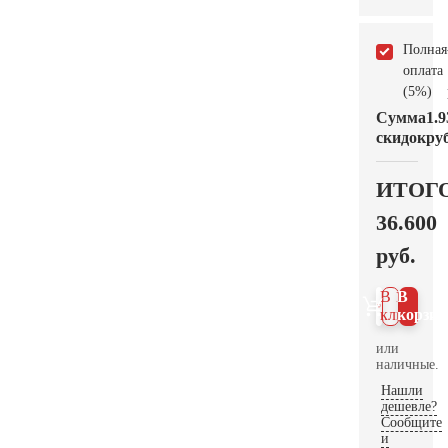
Полная
оплата
(5%)
Сумма
1.9
скидок
руб
ИТОГ
36.600
руб.
В 1
В
клик
корзин
или
наличные.
Нашли
дешевле?
Сообщите
и