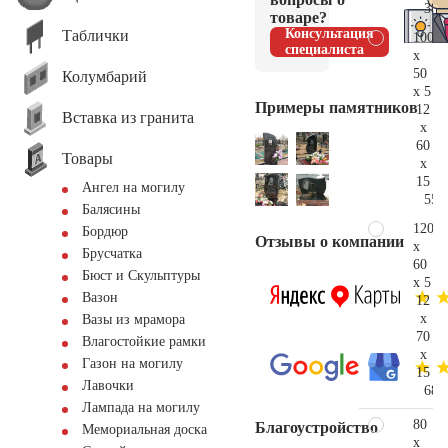
38.
товаре?
Консультация
Таблички
100
специалиста
x
50
Колумбарий
x 5
Примеры памятников
12
Вставка из гранита
x
60
Товары
x
15
Ангел на могилу
55.
Балясины
120
Бордюр
Отзывы о компании
x
Брусчатка
60
Бюст и Скульптуры
x 5
Вазон
12
x
Вазы из мрамора
70
Влагостойкие рамки
x
Газон на могилу
15
Лавочки
68.
Лампада на могилу
80
Благоустройство
Мемориальная доска
x