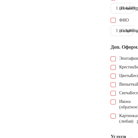
1 шт.
(Пескостр
4.500 
ФИО
1 шт.
(Скарпель
9.000 
Доп. Оформ
Эпитафия
Крестик
Б
Цветы
Бес
Виньетка
Свеча
Бес
Икона
(обратное
Картинка
(любая)
Услуги