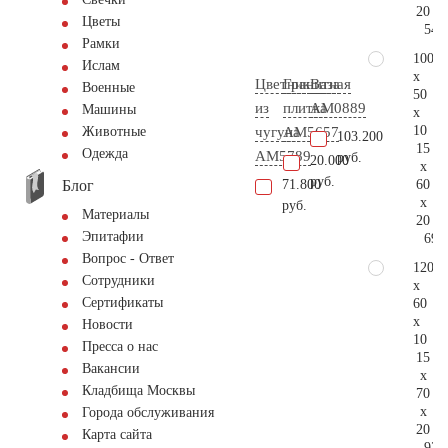
20
Цветы
54.
Рамки
100
Ислам
x
Цветник
Гранитная
Ваза
Военные
50
из
плитка
AM0889
Машины
x
10
чугуна
AM5657
Животные
103.200
15
Одежда
AM5789
руб.
20.000
x
руб.
Блог
60
71.800
x
руб.
Материалы
20
Эпитафии
69.
Вопрос - Ответ
120
Сотрудники
x
Сертификаты
60
x
Новости
10
Пресса о нас
15
Вакансии
x
Кладбища Москвы
70
x
Города обслуживания
20
Карта сайта
93.