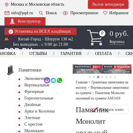
Москва и Московская область
Вызов менеджера
info@pqd.ru
Поиск
Просмотренное
Избранное
Конструктор
Установка на ВСЕХ кладбищах
0 руб.
0
0
Китай-Город - Шоурум 130 м2
Корзина
Без выходных : с 9:00 до 21:00
Выезд менеджера для
АНОВКА
ОТЗЫВЫ
ГАРАНТИЯ
ОПЛАТА
СК
оформления заказа
изготовление
Заказать выезд
памятников
+7 (495) 518-44-23
Памятники
Экономичные
Обратный звонок
Главная
>
Гранитные памятники на
Вертикальные
могилу
>
Вертикальные памятники
Фрезерные
из гранита
>
Памятник Монолит
Горизонтальные
овальный из гранита AM1418
Двойные
Памятник
Создать эскиз
Арки и Колонны
Элитные
Монолит
С крестом
овальный
Маленькие