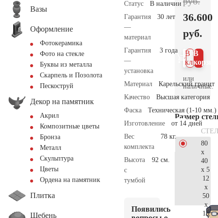
руб.
Статус
В наличии
Вазы
36.600
Гарантия
30 лет
—
Оформление
руб.
материал
Фотокерамика
Гарантия
3 года
В 1
В
Фото на стекле
—
клик
корзин
Буквы из металла
установка
Скарпель и Позолота
или
Материал
Карельский гранит
Пескоструй
наличные.
Качество
Высшая категория
Декор на памятник
Фаска
Техническая (1-10 мм.)
Акрил
Размер сте
Изготовление
от 14 дней
Композитные цветы
СТЕ
Вес
78 кг.
Бронза
80
комплекта
Металл
x
Скульптура
Высота
92 см.
40
Цветы
x 5
с
12
Ордена на памятник
тумбой
x
Плитка
50
x
Появились
15
Щебень
вопросы о