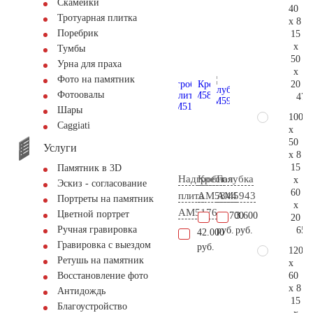
Скамейки
40
Тротуарная плитка
x 8
Поребрик
15
x
Тумбы
50
Урна для праха
x
Фото на памятник
20
Фотоовалы
47.
Шары
100
Сaggiati
x
50
Услуги
x 8
15
Памятник в 3D
Надгробная
Крест
Голубка
x
Эскиз - согласование
60
плита
AM5844
AM5943
Портреты на памятник
x
AM5176
Цветной портрет
18.700
3.600
20
Ручная гравировка
65.
руб.
руб.
42.000
Гравировка с выездом
руб.
120
Ретушь на памятник
x
60
Восстановление фото
x 8
Антидождь
15
Благоустройство