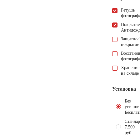
Ретушь
фотограф
Покрытие
Антидож
Защитное
покрытие
Восстано
фотограф
Хранение
на складе
Установка
Без
установ
Бесплат
Стандар
7.500
руб.