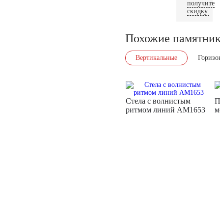
получите
скидку.
Похожие памятни
Вертикальные
Горизо
Стела с волнистым
П
ритмом линий AM1653
м