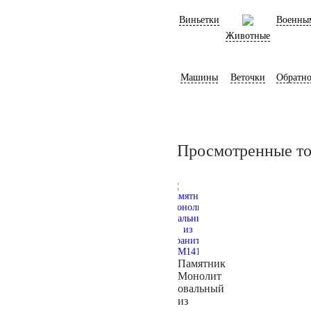
Виньетки
Военны
Животные
Машины
Веточки
Обратно
Просмотренные т
Памятник
Монолит
овальный
из