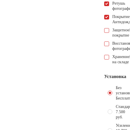
Ретушь
фотограф
Покрытие
Антидож
Защитное
покрытие
Восстано
фотограф
Хранение
на складе
Установка
Без
установ
Бесплат
Стандар
7.500
руб.
Усиленн