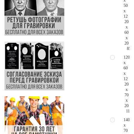
x
50
x
12
20
x
60
x
20
85.
120
x
60
x
12
20
x
70
x
20
112.
140
x
70