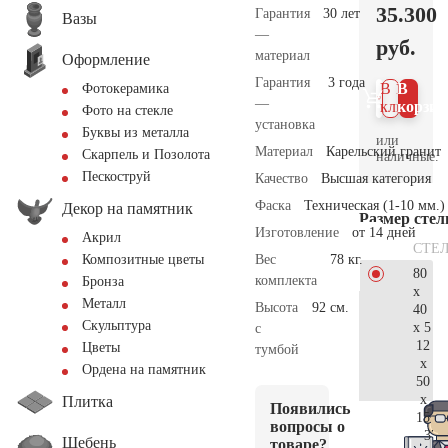
35.300
Гарантия
30 лет
Вазы
—
руб.
материал
Оформление
Гарантия
3 года
В 1
В
Фотокерамика
—
клик
корзин
Фото на стекле
установка
Буквы из металла
или
Материал
Карельский гранит
Скарпель и Позолота
наличные.
Пескоструй
Качество
Высшая категория
Фаска
Техническая (1-10 мм.)
Декор на памятник
Размер сте
Изготовление
от 14 дней
Акрил
СТЕ
Вес
78 кг.
Композитные цветы
80
комплекта
Бронза
x
Металл
Высота
92 см.
40
Скульптура
x 5
с
12
Цветы
тумбой
x
Ордена на памятник
50
x
Плитка
Появились
15
вопросы о
37.
Щебень
товаре?