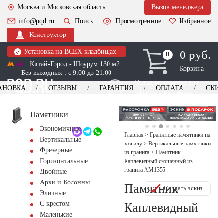
Москва и Московская область
Вызов менеджера
info@pqd.ru
Поиск
Просмотренное
Избранное
Конструктор
Установка на ВСЕХ кладбищах
0 руб.
0
0
Китай-Город - Шоурум 130 м2
Корзина
Без выходных : с 9:00 до 21:00
Выезд менеджера для
АНОВКА
ОТЗЫВЫ
ГАРАНТИЯ
ОПЛАТА
СК
оформления заказа
изготовление
Заказать выезд
памятников
+7 (495) 518-44-23
Памятники
Экономичные
Обратный звонок
Главная
>
Гранитные памятники на
Вертикальные
могилу
>
Вертикальные памятники
Фрезерные
из гранита
>
Памятник
Горизонтальные
Каплевидный скошенный из
гранита AM1355
Двойные
Арки и Колонны
Памятник
Создать эскиз
Элитные
С крестом
Каплевидный
Маленькие