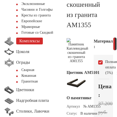
скошенный
Эксклюзивные
Часовни и Голгофы
из гранита
Кресты из гранита
Европейские
AM1355
Мраморные
Готовые со Скидкой
Комплексы
Материал
:
Цоколя
Полная
Ограды
оплата
Сварная
Цветник АМ5101
(5%)
Кованная
Гранитная
Цена
Цветники
:
О памятнике
Надгробная плита
37.200
Артикул
№ AM1355
Столики, Лавочки
руб.
Статус
В наличии