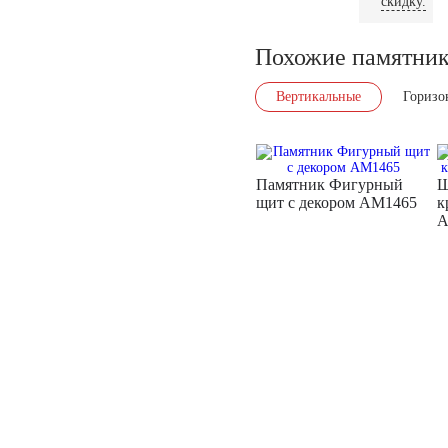
скидку.
Похожие памятни
Вертикальные
Горизо
Памятник Фигурный
Щ
щит с декором AM1465
к
A