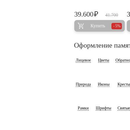
₽
39.600
41.700
Купить
5%
Оформление памя
Лицевое
Цветы
Обратно
Природа
Иконы
Кресты
Рамки
Шрифты
Святые