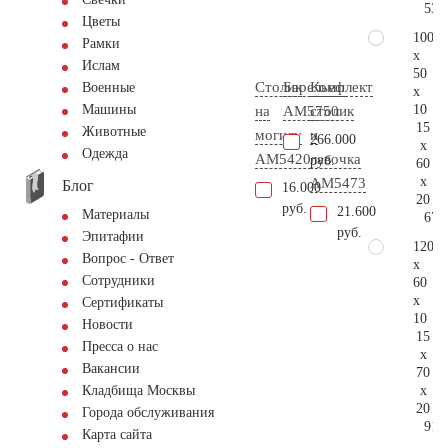
53.
Цветы
100
Рамки
x
Ислам
50
Столик
Барельеф
Комплект
Военные
x
10
Машины
на
AM5750
столик
15
Животные
могилу
и
266.000
x
Одежда
AM5420
лавочка
руб.
60
x
АМ5473
Блог
16.000
20
руб.
21.600
Материалы
67.
руб.
Эпитафии
120
Вопрос - Ответ
x
Сотрудники
60
x
Сертификаты
10
Новости
15
Пресса о нас
x
Вакансии
70
x
Кладбища Москвы
20
Города обслуживания
91.
Карта сайта