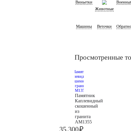
Виньетки
Военны
Животные
Машины
Веточки
Обратно
Просмотренные т
Памятник
Каплевидный
скошенный
из
гранита
AM1355
₽
35.300
37.200