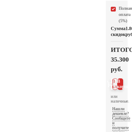
Полная
оплата
(5%)
Сумма
1.8
скидок
руб
ИТОГ
35.300
руб.
В 1
В
клик
корзин
или
наличные.
Нашли
дешевле?
Сообщите
и
получите