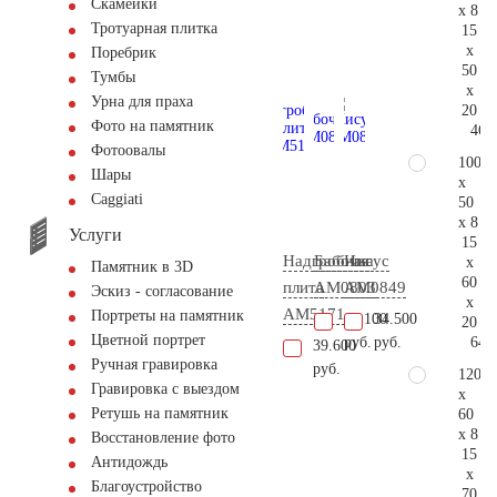
Скамейки
x 8
Тротуарная плитка
15
x
Поребрик
50
Тумбы
x
Урна для праха
20
Фото на памятник
46.
Фотоовалы
100
Шары
x
Сaggiati
50
x 8
Услуги
15
Надгробная
Бабочка
Иисус
x
Памятник в 3D
60
плита
AM0803
AM0849
Эскиз - согласование
x
AM5171
Портреты на памятник
18.100
34.500
20
Цветной портрет
64.
руб.
руб.
39.600
Ручная гравировка
руб.
120
Гравировка с выездом
x
Ретушь на памятник
60
x 8
Восстановление фото
15
Антидождь
x
Благоустройство
70