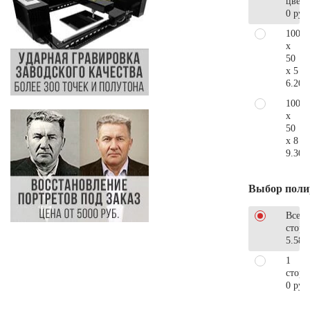
цветн
0 руб
100
x
50
x 5
6.200
100
x
50
x 8
9.300
Выбор поли
Все
стор
5.580
1
сторо
0 руб