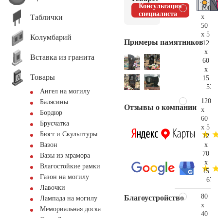
Консультация
100
специалиста
Таблички
x
50
x 5
Колумбарий
Примеры памятников
12
x
Вставка из гранита
60
x
Товары
15
53.
Ангел на могилу
120
Балясины
Отзывы о компании
x
Бордюр
60
Брусчатка
x 5
Бюст и Скульптуры
12
x
Вазон
70
Вазы из мрамора
x
Влагостойкие рамки
15
Газон на могилу
67.
Лавочки
80
Благоустройство
Лампада на могилу
x
Мемориальная доска
40