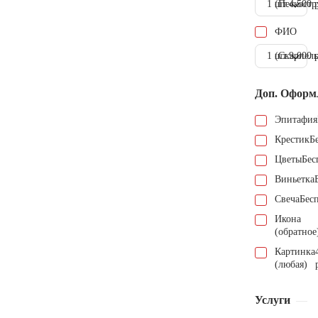
1 шт.
(Пескостр
4.500 
ФИО
1 шт.
(Скарпель
9.000 
Доп. Оформ
Эпитафия
Крестик
Б
Цветы
Бес
Виньетка
Свеча
Бес
Икона
(обратное
Картинка
(любая)
Услуги