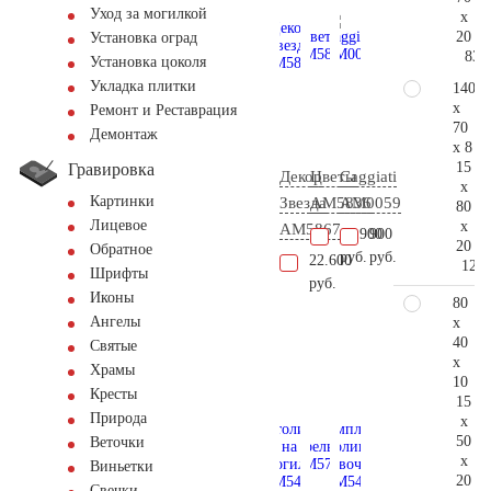
Уход за могилкой
x
20
Установка оград
83.
Установка цоколя
Укладка плитки
140
x
Ремонт и Реставрация
70
Демонтаж
x 8
15
Гравировка
Декор
Цветы
Caggiati
x
Картинки
Звезда
AM5836
AM0059
80
Лицевое
x
AM5867
13.900
900
20
Обратное
руб.
руб.
22.600
122.
Шрифты
руб.
Иконы
80
Ангелы
x
40
Святые
x
Храмы
10
Кресты
15
Природа
x
50
Веточки
x
Виньетки
20
Свечки