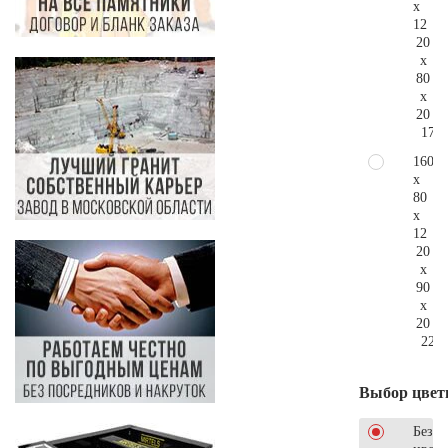
x
12
20
x
80
x
20
171.
160
x
80
x
12
20
x
90
x
20
225.
Выбор цвет
Без