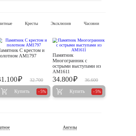
литные
Кресты
Эксклюзив
Часовни
амятник С крестом и
Памятник
олотном AM1797
Многогранник с
острыми выступами из
AM1611
₽
₽
31.100
34.800
32.700
36.600
Купить
Купить
5%
5%
атное
Ангелы