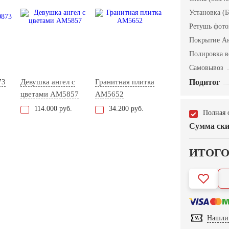
Установка (Б
Ретушь фот
Покрытие А
Полировка в
Самовывоз
73
Девушка ангел с
Гранитная плитка
Подитог
цветами AM5857
AM5652
114.000 руб.
34.200 руб.
Полная 
Сумма ски
ИТОГ
Нашли 