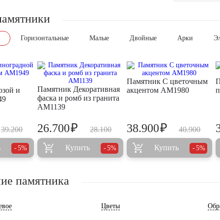
памятники
Горизонтальные
Малые
Двойные
Арки
Э
Памятник С цветочным
П
Памятник Декоративная
озой и
акцентом AM1980
п
фаска и ромб из гранита
49
AM1139
₽
₽
26.700
38.900
39.200
28.100
40.900
ь
Купить
Купить
5%
5%
5%
ие памятника
евое
Цветы
Обр