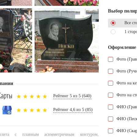
Выбор поли
Все ст
1 стор
Оформление
Фото (Гра
Фото (Руч
пании
Фото на к
Фото на ст
Рейтинг 5 из 5 (640)
ФИО (Грав
Рейтинг 4,6 из 5 (85)
ФИО (Песк
ФИО (Скар
 плита с плавным асимметричным контуром,