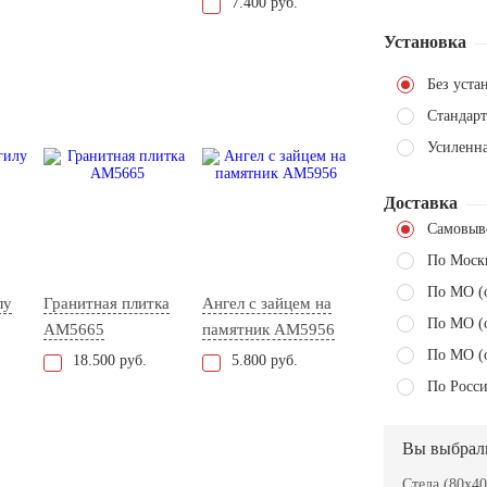
7.400 руб.
Установка
Без уста
Стандарт
Усиленн
Доставка
Самовыв
По Моск
По МО (
лу
Гранитная плитка
Ангел с зайцем на
По МО (
AM5665
памятник AM5956
По МО (
18.500 руб.
5.800 руб.
По Росси
Вы выбрал
Стела (80x40