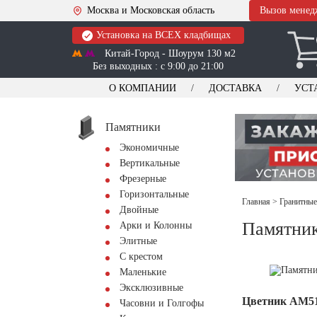
Москва и Московская область
Вызов менед
Установка на ВСЕХ кладбищах
Китай-Город - Шоурум 130 м2
Без выходных : с 9:00 до 21:00
О КОМПАНИИ
ДОСТАВКА
УСТ
Памятники
Экономичные
Вертикальные
Фрезерные
Горизонтальные
Главная
>
Гранитные
Двойные
Памятник
Арки и Колонны
Элитные
С крестом
Маленькие
Эксклюзивные
Цветник АМ5
Часовни и Голгофы