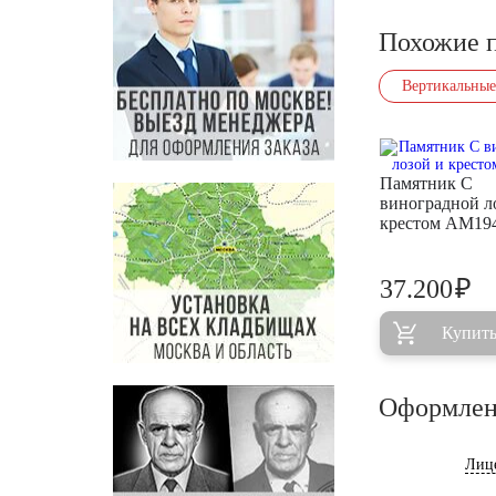
Похожие 
Вертикальные
Памятник С
виноградной л
крестом AM19
₽
37.200
Купит
Оформлен
Лиц