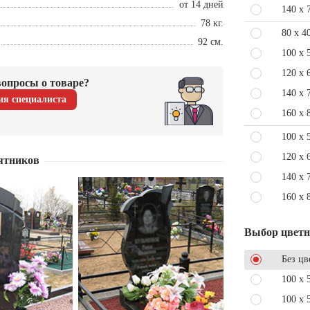
от 14 дней
140 x 
78 кг.
80 x 4
92 см.
100 x 
120 x 
опросы о товаре?
140 x 
ия специалиста
160 x 
100 x 
120 x 
ятников
140 x 
160 x 
Выбор цвет
Без цв
100 x 
100 x 