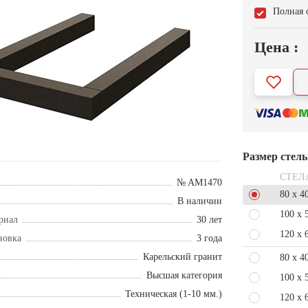
Полная 
Цена :
Размер стел
СТЕЛ
№ AM1470
80 x 4
В наличии
100 x 
риал
30 лет
120 x 
новка
3 года
Карельский гранит
80 x 4
Высшая категория
100 x 
Техническая (1-10 мм.)
120 x 