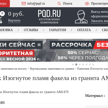
жера
info@pqd.ru
Поиск
Просмотре
Выезд мене
0 руб.
0
0
оформления
изготовление
Корзина
Заказать вы
памятников
АНОВКА
ОТЗЫВЫ
ГАРАНТИЯ
ОПЛАТА
СК
 памятники на могилу
>
Вертикальные памятники из гранита
>
Памятник Изогнутое пла
 Изогнутое пламя факела из гранита 
Материал :
101