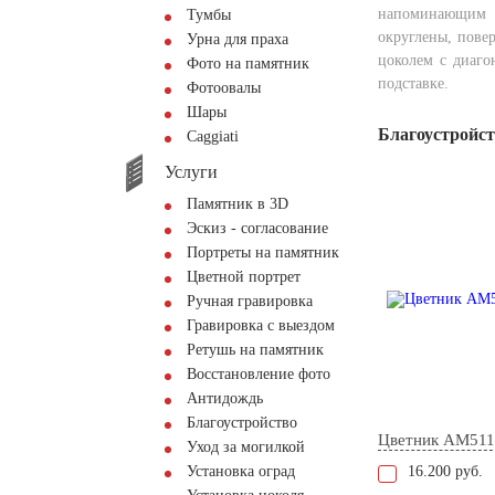
напоминающим 
Тумбы
округлены, пове
Урна для праха
цоколем с диаго
Фото на памятник
подставке.
Фотоовалы
Шары
Благоустройс
Сaggiati
Услуги
Памятник в 3D
Эскиз - согласование
Портреты на памятник
Цветной портрет
Ручная гравировка
Гравировка с выездом
Ретушь на памятник
Восстановление фото
Антидождь
Благоустройство
Цветник AM511
Уход за могилкой
Установка оград
16.200 руб.