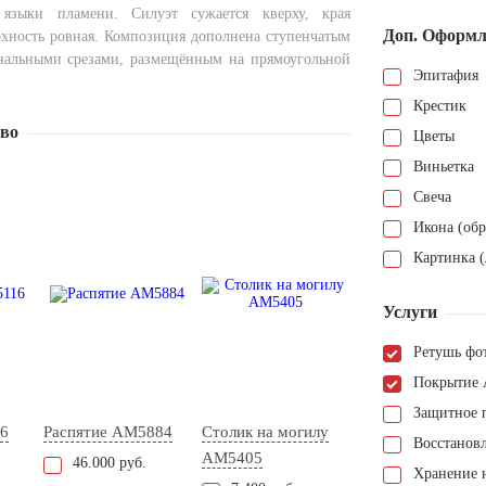
языки пламени. Силуэт сужается кверху, края
Доп. Оформл
рхность ровная. Композиция дополнена ступенчатым
нальными срезами, размещённым на прямоугольной
Эпитафия
Крестик
тво
Цветы
Виньетка
Свеча
Икона (обр
Картинка (
Услуги
Ретушь фо
Покрытие 
Защитное 
6
Распятие AM5884
Столик на могилу
Восстанов
AM5405
46.000 руб.
Хранение н