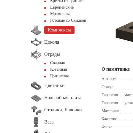
Кресты из гранита
Европейские
Мраморные
Готовые со Скидкой
Комплексы
Цоколя
Ограды
Сварная
О памятнике
Кованная
Гранитная
Артикул
Цветники
Статус
Гарантия — мате
Надгробная плита
Гарантия — уста
Столики, Лавочки
Материал
Качество
Вазы
Фаска