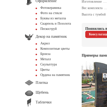
Оформление
Изготовление
Фотокерамика
Вес комплекта
Фото на стекле
Высота с тумбой
Буквы из металла
Скарпель и Позолота
Появились в
Пескоструй
Консультац
Декор на памятник
Акрил
Композитные цветы
Бронза
Примеры пам
Металл
Скульптура
Цветы
Ордена на памятник
Плитка
Щебень
Таблички