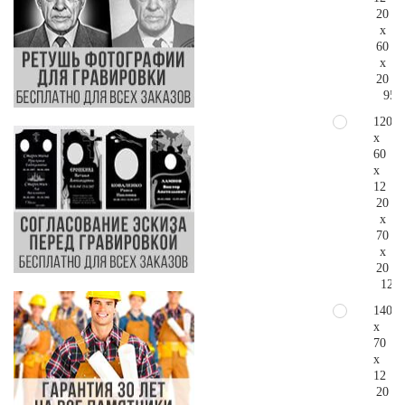
20
x
60
x
20
95.
120
x
60
x
12
20
x
70
x
20
124.
140
x
70
x
12
20