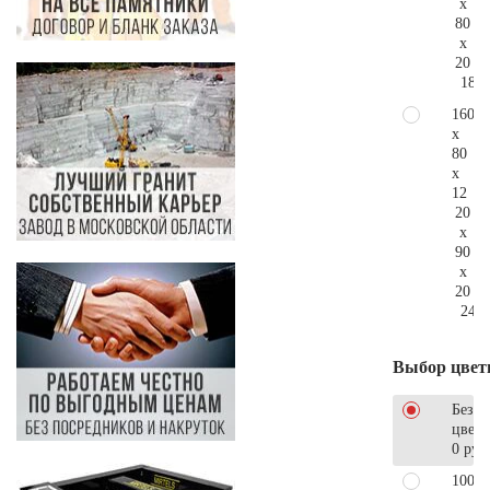
x
80
x
20
185.
160
x
80
x
12
20
x
90
x
20
241.
Выбор цвет
Без
цветн
0 руб
100