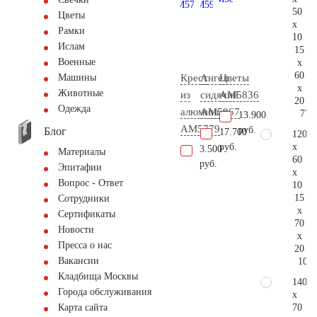
50
Цветы
x
Рамки
10
Ислам
15
Военные
x
60
Крест
Ангел
Цветы
Машины
x
Животные
из
сидячий
AM5836
20
Одежда
алюминия
AM5967
77.
13.900
AM5779
руб.
Блог
17.700
120
x
руб.
3.500
Материалы
60
руб.
Эпитафии
x
Вопрос - Ответ
10
15
Сотрудники
x
Сертификаты
70
Новости
x
Пресса о нас
20
Вакансии
103.
Кладбища Москвы
140
Города обслуживания
x
70
Карта сайта