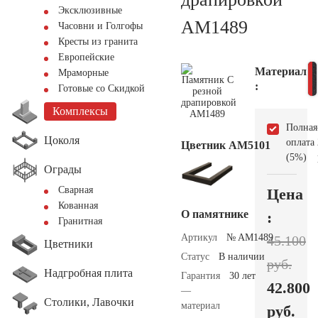
Эксклюзивные
AM1489
Часовни и Голгофы
Кресты из гранита
Европейские
Материал
Мраморные
:
Готовые со Скидкой
Комплексы
Полная
Цоколя
оплата
Цветник АМ5101
(5%)
Ограды
Сварная
Цена
Кованная
О памятнике
:
Гранитная
Артикул
№ AM1489
45.100
Цветники
Статус
В наличии
руб.
Надгробная плита
Гарантия
30 лет
42.800
—
Столики, Лавочки
материал
руб.