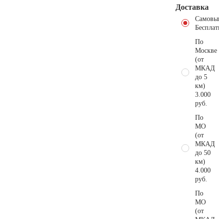
Доставка
Самовы
Бесплат
По
Москве
(от
МКАД
до 5
км)
3.000
руб.
По
МО
(от
МКАД
до 50
км)
4.000
руб.
По
МО
(от