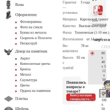
Гарантия
3 года
Вазы
—
В 1
В
клик
корзин
установка
Оформление
Материал
Карельский гранит
или
Фотокерамика
наличные.
Качество
Высшая категория
Фото на стекле
Фаска
Техническая (1-10 мм.)
Буквы из металла
Скарпель и Позолота
Изготовление
от 14 дней
Размер сте
Пескоструй
Вес
78 кг.
СТЕ
Декор на памятник
комплекта
80
x
Высота
92 см.
Акрил
40
с
Композитные цветы
x 5
тумбой
Бронза
12
Металл
x
50
Скульптура
Появились
x
Цветы
вопросы о
15
Ордена на памятник
товаре?
45.
Консультация
Плитка
специалиста
100
x
Щебень
50