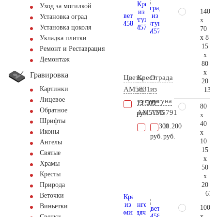
Уход за могилкой
140
Установка оград
x
Установка цоколя
70
x 8
Укладка плитки
15
Ремонт и Реставрация
x
Демонтаж
80
x
Гравировка
Цветы
Крест
Ограда
20
AM5831
из
из
Картинки
136.
Лицевое
чугуна
чугуна
13.900
80
Обратное
AM5776
AM5791
руб.
x
Шрифты
40
25.300
11.200
Иконы
x
руб.
руб.
10
Ангелы
15
Святые
x
Храмы
50
Кресты
x
20
Природа
61.
Веточки
Виньетки
100
x
Свечки