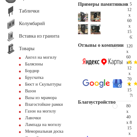
Примеры памятников
x 5
12
Таблички
x
60
Колумбарий
x
15
Вставка из гранита
63.
Отзывы о компании
120
Товары
x
60
Ангел на могилу
x 5
Балясины
12
Бордюр
x
Брусчатка
70
Бюст и Скульптуры
x
15
Вазон
78.
Вазы из мрамора
Благоустройство
Влагостойкие рамки
80
Газон на могилу
x
40
Лавочки
x 8
Лампада на могилу
15
Мемориальная доска
x