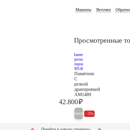
Машины
Веточки
Обратно
Просмотренные т
Памятник
С
резной
драпировкой
AM1489
₽
42.800
45.100
Купить
5%
Перейти в начало страницы