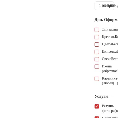
1 шт.
(Скарпель
9.000 
Доп. Оформ
Эпитафия
Крестик
Б
Цветы
Бес
Виньетка
Свеча
Бес
Икона
(обратное
Картинка
(любая)
Услуги
Ретушь
фотограф