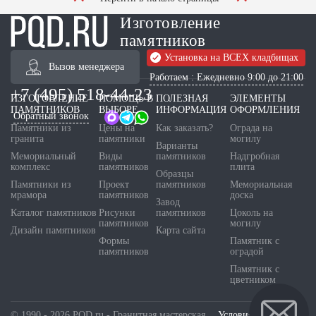
Изготовление
памятников
Установка на ВСЕХ кладбищах
Вызов менеджера
Работаем : Ежедневно 9:00 до 21:00
+7 (495) 518-44-23
ИЗГОТОВЛЕНИЕ
ПОМОЩЬ В
ПОЛЕЗНАЯ
ЭЛЕМЕНТЫ
ПАМЯТНИКОВ
ВЫБОРЕ
ИНФОРМАЦИЯ
ОФОРМЛЕНИЯ
Обратный звонок
Памятники из
Цены на
Как заказать?
Ограда на
гранита
памятники
могилу
Варианты
Мемориальный
Виды
памятников
Надгробная
комплекс
памятников
плита
Образцы
Памятники из
Проект
памятников
Мемориальная
мрамора
памятников
доска
Завод
Каталог памятников
Рисунки
памятников
Цоколь на
памятников
могилу
Дизайн памятников
Карта сайта
Формы
Памятник с
памятников
оградой
Памятник с
цветником
© 1990 - 2026 PQD.ru - Гранитная мастерская.
Условия