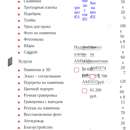
Скамейки
50
x
Тротуарная плитка
20
Поребрик
54.
Тумбы
100
Урна для праха
x
Фото на памятник
50
Фотоовалы
x 8
Шары
15
Надгробная
Ангел
Ангел
x
Сaggiati
плита
на
на
60
AM5155
шаре
памятник
Услуги
x
20
с
AM5974
34.600
Памятник в 3D
73.
бабочкой
руб.
6.700
Эскиз - согласование
120
AM5925
руб.
Портреты на памятник
x
Цветной портрет
61.200
60
Ручная гравировка
руб.
x 8
Гравировка с выездом
15
x
Ретушь на памятник
70
Восстановление фото
x
Антидождь
20
Благоустройство
95.