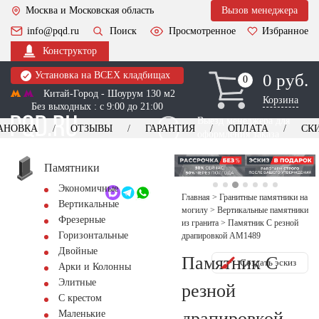
Москва и Московская область
Вызов менеджера
info@pqd.ru
Поиск
Просмотренное
Избранное
Конструктор
Установка на ВСЕХ кладбищах
0 руб.
0
0
Китай-Город - Шоурум 130 м2
Корзина
Без выходных : с 9:00 до 21:00
Выезд менеджера для
АНОВКА
ОТЗЫВЫ
ГАРАНТИЯ
ОПЛАТА
СК
оформления заказа
изготовление
Заказать выезд
памятников
+7 (495) 518-44-23
Памятники
Экономичные
Обратный звонок
Главная
>
Гранитные памятники на
Вертикальные
могилу
>
Вертикальные памятники
Фрезерные
из гранита
>
Памятник С резной
Горизонтальные
драпировкой AM1489
Двойные
Памятник С
Создать эскиз
Арки и Колонны
Элитные
резной
С крестом
драпировкой
Маленькие