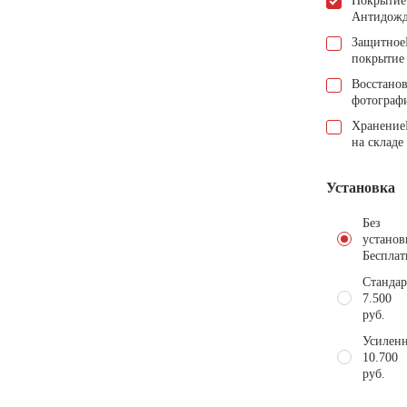
Покрытие
Антидож
Защитное
покрытие
Восстано
фотограф
Хранение
на складе
Установка
Без
установ
Бесплат
Стандар
7.500
руб.
Усиленн
10.700
руб.