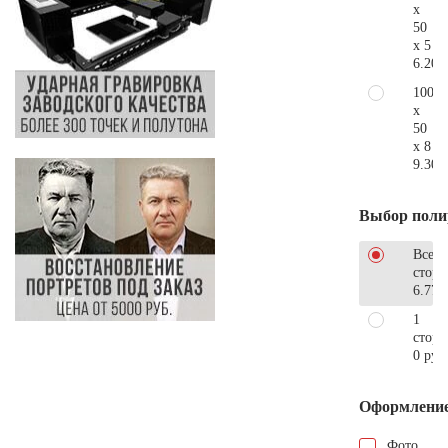
x
50
x 5
6.200
100
x
50
x 8
9.300
Выбор поли
Все
стор
6.770
1
сторо
0 руб
Оформлени
Фото