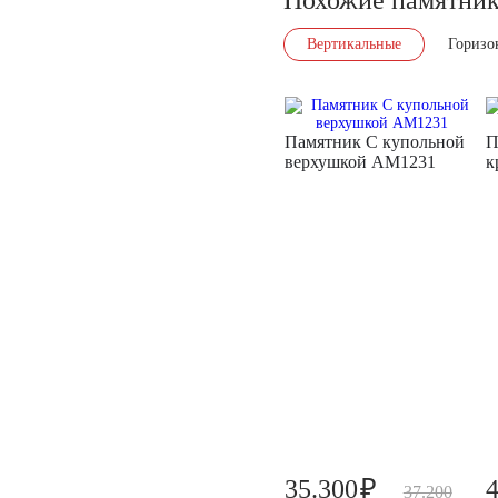
Вертикальные
Горизо
Памятник С купольной
П
верхушкой AM1231
к
₽
35.300
37.200