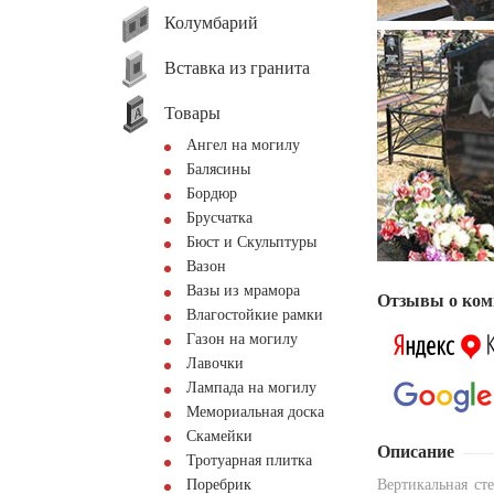
Колумбарий
Вставка из гранита
Товары
Ангел на могилу
Балясины
Бордюр
Брусчатка
Бюст и Скульптуры
Вазон
Вазы из мрамора
Отзывы о ком
Влагостойкие рамки
Газон на могилу
Лавочки
Лампада на могилу
Мемориальная доска
Скамейки
Описание
Тротуарная плитка
Поребрик
Вертикальная ст