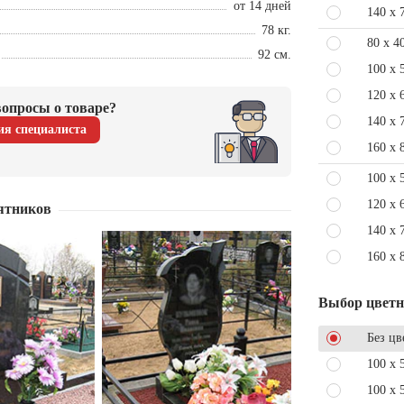
от 14 дней
140 x 
78 кг.
80 x 4
92 см.
100 x 
120 x 
опросы о товаре?
140 x 
ия специалиста
160 x 
100 x 
120 x 
ятников
140 x 
160 x 
Выбор цвет
Без цв
100 x 
100 x 