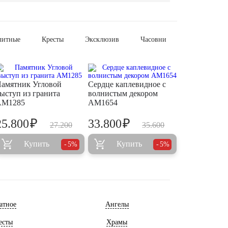
литные
Кресты
Эксклюзив
Часовни
амятник Угловой
Сердце каплевидное с
ыступ из гранита
волнистым декором
AM1285
AM1654
₽
₽
25.800
33.800
27.200
35.600
Купить
Купить
5%
5%
атное
Ангелы
есты
Храмы