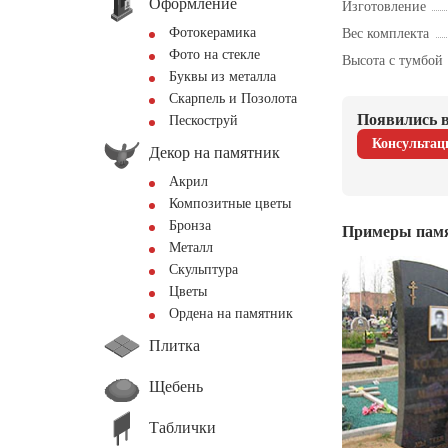
Оформление
Изготовление
Фотокерамика
Вес комплекта
Фото на стекле
Высота с тумбой
Буквы из металла
Скарпель и Позолота
Появились в
Пескоструй
Консультац
Декор на памятник
Акрил
Композитные цветы
Бронза
Примеры пам
Металл
Скульптура
Цветы
Ордена на памятник
Плитка
Щебень
Таблички