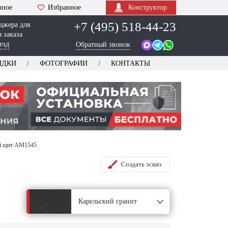
нное
Избранное
Конструктор
+7 (495) 518-44-23
джера для
 заказа
езд
Обратный звонок
ИДКИ
ФОТОГРАФИИ
КОНТАКТЫ
й щит AM1545
Создать эскиз
Карельский гранит