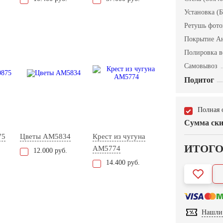
Установка (Б
Ретушь фот
Покрытие А
Полировка в
Самовывоз
Подитог
Полная 
Сумма ски
75
Цветы AM5834
Крест из чугуна
ИТОГ
AM5774
12.000 руб.
14.400 руб.
Нашли 