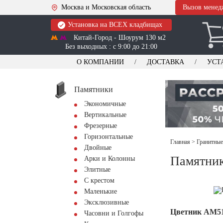
Москва и Московская область
Вызов менед
Установка на ВСЕХ кладбищах
Китай-Город - Шоурум 130 м2
Без выходных : с 9:00 до 21:00
О КОМПАНИИ
ДОСТАВКА
УСТ
Памятники
Экономичные
Вертикальные
Фрезерные
Горизонтальные
Главная
>
Гранитные
Двойные
Памятни
Арки и Колонны
Элитные
С крестом
Маленькие
Эксклюзивные
Цветник АМ5
Часовни и Голгофы