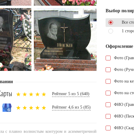
Выбор поли
Все ст
1 стор
Оформление
Фото (Гра
Фото (Руч
пании
Фото на к
Фото на ст
Рейтинг 5 из 5 (640)
ФИО (Грав
Рейтинг 4,6 из 5 (85)
ФИО (Песк
ФИО (Скар
ела с плавно волнистым контуром и асимметричной