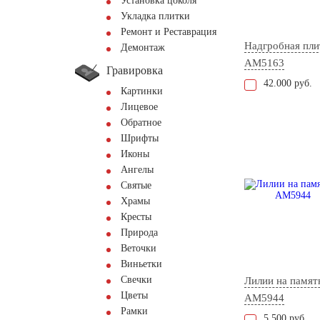
Установка цоколя
Укладка плитки
Ремонт и Реставрация
Надгробная пли
Демонтаж
AM5163
Гравировка
42.000 руб.
Картинки
Лицевое
Обратное
Шрифты
Иконы
Ангелы
Святые
Храмы
Кресты
Природа
Веточки
Виньетки
Свечки
Лилии на памят
Цветы
AM5944
Рамки
5.500 руб.