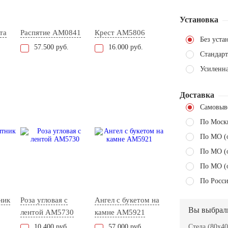
Установка
та
Распятие AM0841
Крест AM5806
Без уста
57.500 руб.
16.000 руб.
Стандарт
Усиленн
Доставка
Самовыв
По Моск
По МО (
По МО (
По МО (
По Росси
ник
Роза угловая с
Ангел с букетом на
Вы выбрал
лентой AM5730
камне AM5921
10.400 руб.
57.000 руб.
Стела (80x40