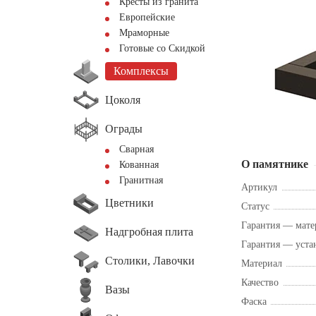
Кресты из гранита
Европейские
Мраморные
Готовые со Скидкой
Комплексы
Цоколя
Ограды
Сварная
О памятнике
Кованная
Гранитная
Артикул
Цветники
Статус
Гарантия — мате
Надгробная плита
Гарантия — уста
Столики, Лавочки
Материал
Качество
Вазы
Фаска