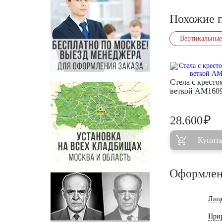
Похожие 
Вертикальные
Стела с кресто
веткой AM160
₽
28.600
Купит
Оформлен
Лиц
При