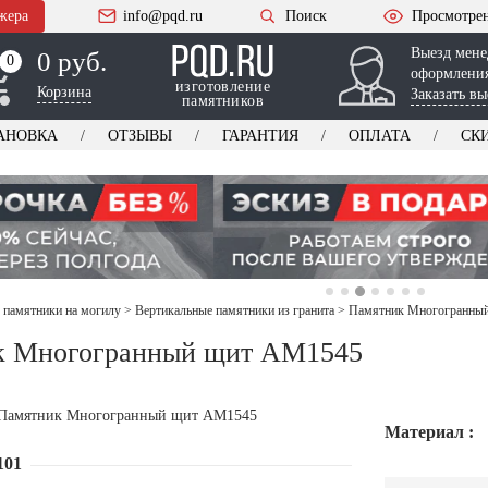
жера
info@pqd.ru
Поиск
Просмотре
Выезд мене
0 руб.
0
0
оформления
изготовление
Корзина
Заказать вы
памятников
АНОВКА
ОТЗЫВЫ
ГАРАНТИЯ
ОПЛАТА
СК
 памятники на могилу
>
Вертикальные памятники из гранита
>
Памятник Многогранны
к Многогранный щит AM1545
Материал :
101