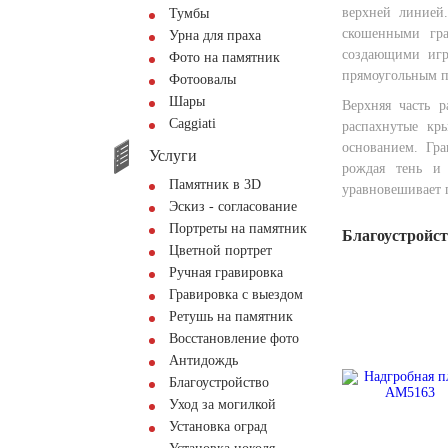
верхней линией
Тумбы
скошенными гра
Урна для праха
создающими игр
Фото на памятник
прямоугольным п
Фотоовалы
Шары
Верхняя часть р
Сaggiati
распахнутые кр
основанием. Гра
Услуги
рождая тень и
Памятник в 3D
уравновешивает 
Эскиз - согласование
Портреты на памятник
Благоустройс
Цветной портрет
Ручная гравировка
Гравировка с выездом
Ретушь на памятник
Восстановление фото
Антидождь
Благоустройство
Уход за могилкой
Установка оград