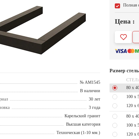
Полная 
Цена :
Размер стел
СТЕЛ
№ AM1545
80 x 4
В наличии
100 x 
риал
30 лет
120 x 
новка
3 года
Карельский гранит
80 x 4
Высшая категория
100 x 
Техническая (1-10 мм.)
120 x 