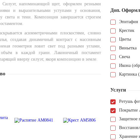
. Силуэт, напоминающий щит, оформлен резными
Доп. Оформл
нями и выразительными уступами у основания,
у света и тени. Композиция завершается строгим
Эпитафия
остаментом.
Крестик
аскрывается асимметричными плоскостями, словно
Цветы
ылья, создавая динамичный контраст с массивным
неная геометрия ловит свет под разными углами,
Виньетка
 объём в каждой грани. Лаконичный постамент
Свеча
парящий вверху силуэт, якоря композицию в земле.
Икона (обр
тво
Картинка (
Услуги
Ретушь фо
Покрытие 
Защитное 
Восстанов
Хранение н