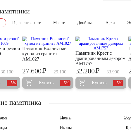
памятники
Горизонтальные
Малые
Двойные
Арки
Э
м и резной
Памятник Волнистый
П
Памятник Крест с
9
купол из гранита
в
драпированным декором
AM1027
AM1757
₽
₽
27.600
32.200
30.100
29.100
33.900
ь
Купить
Купить
5%
5%
5%
ие памятника
евое
Цветы
Обр
рода
Иконы
Кр