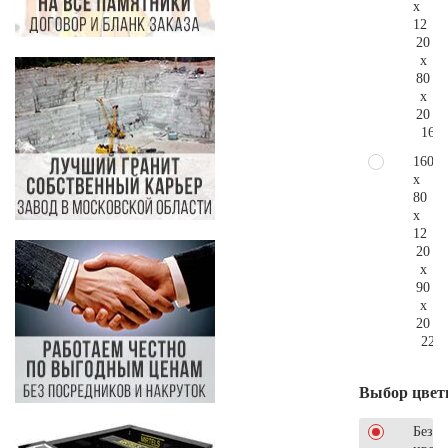
x
12
20
x
80
x
20
167.
160
x
80
x
12
20
x
90
x
20
221.
Выбор цвет
Без