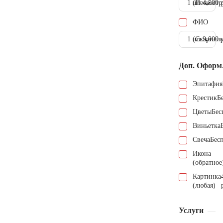
1 шт.
(Пескостр
4.500 
ФИО
1 шт.
(Скарпель
9.000 
Доп. Оформ
Эпитафия
Крестик
Б
Цветы
Бес
Виньетка
Свеча
Бес
Икона
(обратное
Картинка
(любая)
Услуги