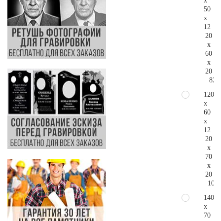
x
50
x
12
20
x
60
x
20
82.
120
x
60
x
12
20
x
70
x
20
108.
140
x
70