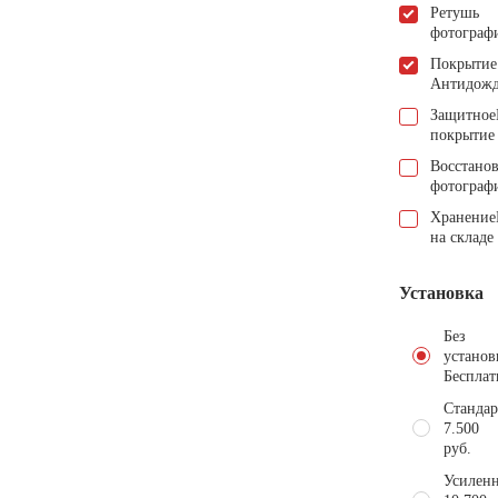
Ретушь
фотограф
Покрытие
Антидож
Защитное
покрытие
Восстано
фотограф
Хранение
на складе
Установка
Без
установ
Бесплат
Стандар
7.500
руб.
Усиленн