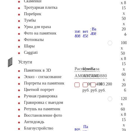
Скамейки
x 8
Тротуарная плитка
15
x
Поребрик
50
Тумбы
x
Урна для праха
20
Фото на памятник
44.
Фотоовалы
100
Шары
x
Сaggiati
50
x 8
Услуги
15
Распятие
Цветы
Ваза
x
Памятник в 3D
60
AM0837
AM5841
AM0880
Эскиз - согласование
x
Портреты на памятник
46.000
18.400
103.200
20
Цветной портрет
61.
руб.
руб.
руб.
Ручная гравировка
120
Гравировка с выездом
x
Ретушь на памятник
60
x 8
Восстановление фото
15
Антидождь
x
Благоустройство
70