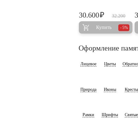
₽
30.600
32.200
Купить
5%
Оформление памя
Лицевое
Цветы
Обратно
Природа
Иконы
Кресты
Рамки
Шрифты
Святые