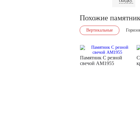
скидку.
Похожие памятни
Вертикальные
Горизо
Памятник С резной
С
свечой AM1955
к