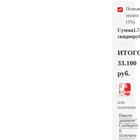
Полная
оплата
(5%)
Сумма
1.7
скидок
руб
ИТОГ
33.100
руб.
В 1
В
клик
корзин
или
наличные.
Нашли
дешевле?
Сообщите
и
получите