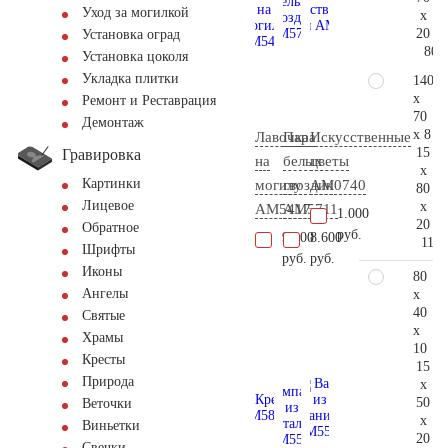
Уход за могилкой
x
20
Установка оград
80.
Установка цоколя
Укладка плитки
140
x
Ремонт и Реставрация
70
Демонтаж
x 8
Лавочка
Пара
Искусственные
15
Гравировка
на
белых
цветы
x
Картинки
могилу
гвоздик
AM0740
80
Лицевое
x
AM5417
AM5711
1.000
20
Обратное
руб.
9.100
8.600
118.
Шрифты
руб.
руб.
Иконы
80
Ангелы
x
40
Святые
x
Храмы
10
Кресты
15
Природа
x
50
Веточки
x
Виньетки
20
Свечки