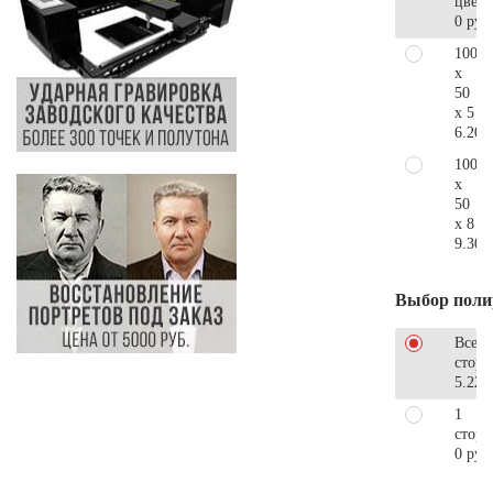
цветн
0 руб
100
x
50
x 5
6.200
100
x
50
x 8
9.300
Выбор поли
Все
стор
5.220
1
сторо
0 руб