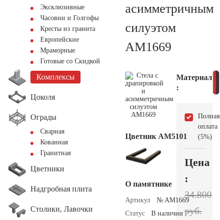
асимметричным
Эксклюзивные
Часовни и Голгофы
силуэтом
Кресты из гранита
Европейские
AM1669
Мраморные
Готовые со Скидкой
Комплексы
Материал
:
Цоколя
Полная
Ограды
оплата
Сварная
Цветник АМ5101
(5%)
Кованная
Гранитная
Цена
Цветники
:
О памятнике
Надгробная плита
34.800
Артикул
№ AM1669
Столики, Лавочки
руб.
Статус
В наличии