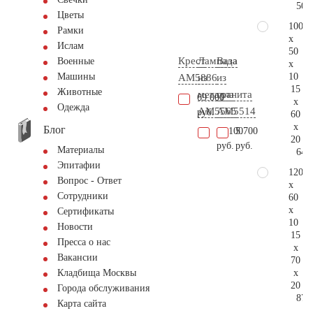
50.
Цветы
100
Рамки
x
Ислам
50
Крест
Лампада
Ваза
Военные
x
10
Машины
AM5886
из
из
15
Животные
металла
гранита
69.000
x
Одежда
AM5565
AM5514
руб.
60
x
Блог
11.100
5.700
20
руб.
руб.
Материалы
64.
Эпитафии
120
Вопрос - Ответ
x
Сотрудники
60
x
Сертификаты
10
Новости
15
Пресса о нас
x
Вакансии
70
x
Кладбища Москвы
20
Города обслуживания
87.
Карта сайта