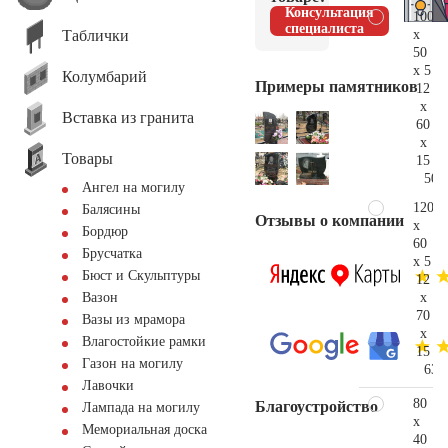
Консультация
100
специалиста
Таблички
x
50
x 5
Колумбарий
Примеры памятников
12
x
Вставка из гранита
60
x
Товары
15
50.
Ангел на могилу
120
Балясины
Отзывы о компании
x
Бордюр
60
Брусчатка
x 5
Бюст и Скульптуры
12
x
Вазон
70
Вазы из мрамора
x
Влагостойкие рамки
15
Газон на могилу
63.
Лавочки
80
Благоустройство
Лампада на могилу
x
Мемориальная доска
40