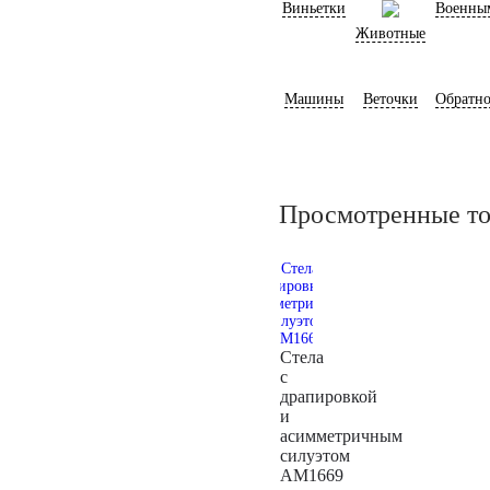
Виньетки
Военны
Животные
Машины
Веточки
Обратно
Просмотренные т
Стела
с
драпировкой
и
асимметричным
силуэтом
AM1669