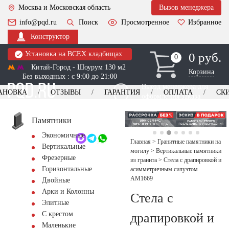
Москва и Московская область
Вызов менеджера
info@pqd.ru
Поиск
Просмотренное
Избранное
Конструктор
Установка на ВСЕХ кладбищах
0 руб.
0
0
Китай-Город - Шоурум 130 м2
Корзина
Без выходных : с 9:00 до 21:00
Выезд менеджера для
АНОВКА
ОТЗЫВЫ
ГАРАНТИЯ
ОПЛАТА
СК
оформления заказа
изготовление
Заказать выезд
памятников
+7 (495) 518-44-23
Памятники
Экономичные
Обратный звонок
Главная
>
Гранитные памятники на
Вертикальные
могилу
>
Вертикальные памятники
Фрезерные
из гранита
>
Стела с драпировкой и
Горизонтальные
асимметричным силуэтом
AM1669
Двойные
Арки и Колонны
Стела с
Элитные
С крестом
драпировкой и
Маленькие