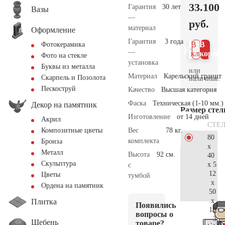
33.100
Гарантия
30 лет
Вазы
—
руб.
материал
Оформление
Гарантия
3 года
В 1
В
Фотокерамика
—
клик
корзин
Фото на стекле
установка
Буквы из металла
или
Материал
Карельский гранит
Скарпель и Позолота
наличные.
Пескоструй
Качество
Высшая категория
Фаска
Техническая (1-10 мм.)
Декор на памятник
Размер сте
Изготовление
от 14 дней
Акрил
СТЕ
Вес
78 кг.
Композитные цветы
80
комплекта
Бронза
x
Металл
Высота
92 см.
40
Скульптура
x 5
с
12
Цветы
тумбой
x
Ордена на памятник
50
x
Плитка
Появились
15
вопросы о
34.
Щебень
товаре?