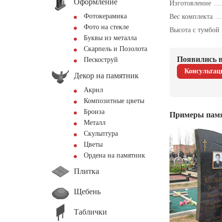
Оформление
Изготовление
Фотокерамика
Вес комплекта
Фото на стекле
Высота с тумбой
Буквы из металла
Скарпель и Позолота
Появились в
Пескоструй
Консультац
Декор на памятник
Акрил
Композитные цветы
Бронза
Примеры пам
Металл
Скульптура
Цветы
Ордена на памятник
Плитка
Щебень
Таблички