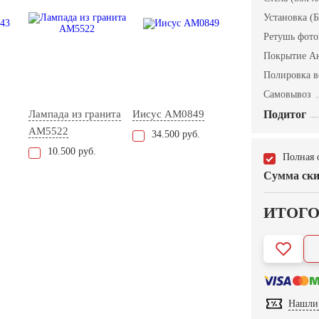
Установка (Б
Ретушь фот
Покрытие А
Полировка в
Самовывоз
Лампада из гранита
Иисус AM0849
Подитог
AM5522
34.500 руб.
10.500 руб.
Полная 
Сумма ски
ИТОГ
Нашли 