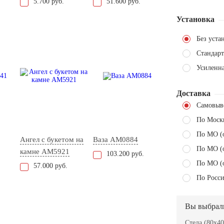
5.700 руб.
51.600 руб.
Установка
Без уста
Стандарт
Усиленн
Доставка
Самовыв
По Моск
По МО (
Ангел с букетом на
Ваза AM0884
По МО (
камне AM5921
103.200 руб.
По МО (
57.000 руб.
По Росси
Вы выбрал
Стела (80x40