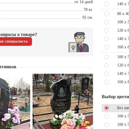
от 14 дней
140 x 
78 кг.
80 x 4
92 см.
100 x 
120 x 
опросы о товаре?
140 x 
ия специалиста
160 x 
100 x 
120 x 
ятников
140 x 
160 x 
Выбор цвет
Без цв
100 x 
100 x 