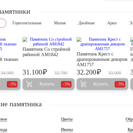
памятники
Горизонтальные
Малые
Двойные
Арки
Э
Памятник Со стройной
П
Памятник Крест с
рябиной AM1842
б
й тканью
драпированным декором
AM1757
₽
₽
31.100
32.200
34.900
32.700
33.900
ь
Купить
Купить
5%
5%
5%
ие памятника
евое
Цветы
Обр
рода
Иконы
Кр