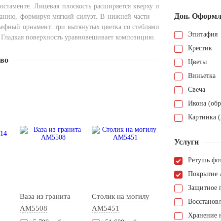
остаменте. Лицевая плоскость расширяется кверху и
Доп. Оформл
ванию, формируя мягкий силуэт. В нижней части —
ьефный орнамент: три вытянутых цветка со стеблями
Эпитафия
. Гладкая поверхность уравновешивает композицию.
Крестик
тво
Цветы
Виньетка
Свеча
Икона (обр
Картинка (
Услуги
Ретушь фо
Покрытие 
Защитное 
Ваза из гранита
Столик на могилу
Восстанов
AM5508
AM5451
Хранение н