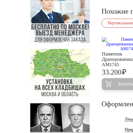
Похожие 
Вертикальные
Памятник
Драпированны
AM1745
₽
33.200
Купит
Оформлен
Лиц
При