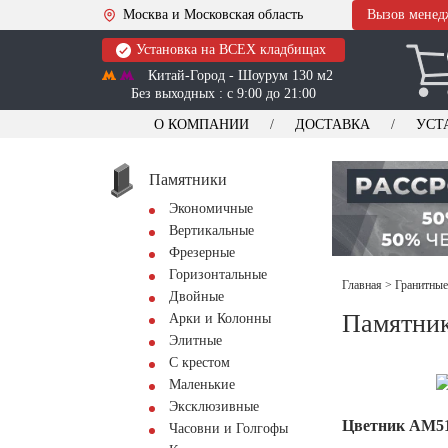
Москва и Московская область
Вызов менед
Установка на ВСЕХ кладбищах
Китай-Город - Шоурум 130 м2
Без выходных : с 9:00 до 21:00
О КОМПАНИИ
ДОСТАВКА
УСТ
Памятники
Экономичные
Вертикальные
Фрезерные
Горизонтальные
Главная
>
Гранитные
Двойные
Памятник
Арки и Колонны
Элитные
С крестом
Маленькие
Эксклюзивные
Цветник АМ5
Часовни и Голгофы