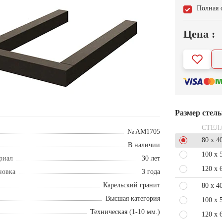
Полная 
Цена :
Размер стел
СТЕЛ
№ AM1705
80 x 4
В наличии
100 x 
риал
30 лет
120 x 
новка
3 года
Карельский гранит
80 x 4
Высшая категория
100 x 
Техническая (1-10 мм.)
120 x 