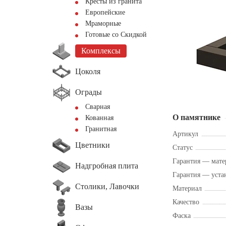
Кресты из гранита
Европейские
Мраморные
Готовые со Скидкой
Комплексы
Цоколя
Ограды
Сварная
О памятнике
Кованная
Гранитная
Артикул
Цветники
Статус
Гарантия — мате
Надгробная плита
Гарантия — уста
Столики, Лавочки
Материал
Качество
Вазы
Фаска