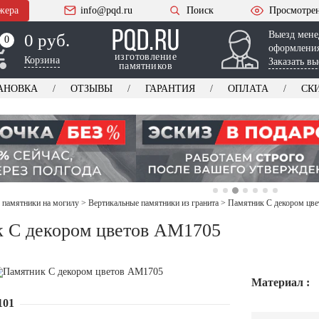
жера
info@pqd.ru
Поиск
Просмотре
Выезд мене
0 руб.
0
0
оформления
изготовление
Корзина
Заказать вы
памятников
АНОВКА
ОТЗЫВЫ
ГАРАНТИЯ
ОПЛАТА
СК
 памятники на могилу
>
Вертикальные памятники из гранита
>
Памятник С декором цв
 С декором цветов AM1705
Материал :
101