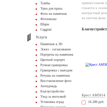
прямоугольном п
Тумбы
сужается к осно
Урна для праха
контрастный рел
Фото на памятник
на светлом фоне
Фотоовалы
Шары
Благоустройс
Сaggiati
Услуги
Памятник в 3D
Эскиз - согласование
Портреты на памятник
Цветной портрет
Ручная гравировка
Гравировка с выездом
Ретушь на памятник
Восстановление фото
Антидождь
Благоустройство
Крест AM5814
Уход за могилкой
Установка оград
16.200 руб.