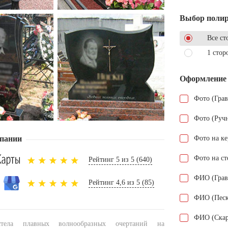
Выбор поли
Все ст
1 стор
Оформление
Фото (Гра
Фото (Руч
пании
Фото на к
Фото на ст
Рейтинг 5 из 5 (640)
ФИО (Грав
Рейтинг 4,6 из 5 (85)
ФИО (Песк
ФИО (Скар
стела плавных волнообразных очертаний на