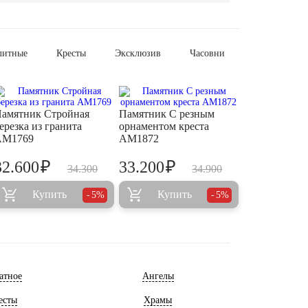
литные
Кресты
Эксклюзив
Часовни
амятник Стройная
Памятник С резным
ерезка из гранита
орнаментом креста
AM1769
AM1872
₽
₽
32.600
33.200
34.300
34.900
Купить
Купить
5%
5%
атное
Ангелы
есты
Храмы