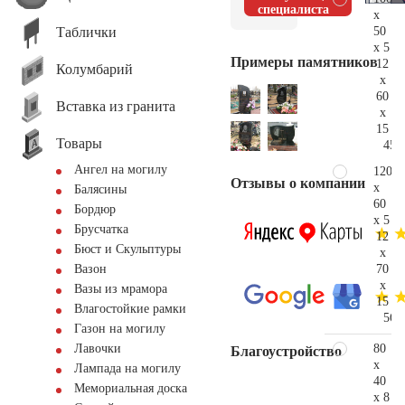
специалиста
x
Таблички
50
x 5
Примеры памятников
12
Колумбарий
x
60
Вставка из гранита
x
15
Товары
45.
Ангел на могилу
120
Отзывы о компании
x
Балясины
60
Бордюр
x 5
Брусчатка
12
Бюст и Скульптуры
x
70
Вазон
x
Вазы из мрамора
15
Влагостойкие рамки
56.
Газон на могилу
80
Лавочки
Благоустройство
x
Лампада на могилу
40
Мемориальная доска
x 8