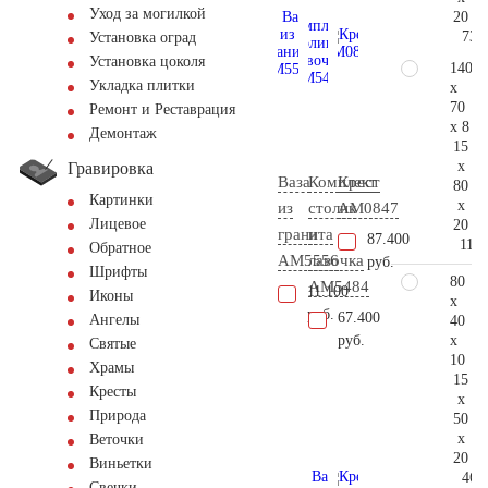
Уход за могилкой
20
73.
Установка оград
Установка цоколя
140
Укладка плитки
x
70
Ремонт и Реставрация
x 8
Демонтаж
15
x
Гравировка
Ваза
Комплект
Крест
80
Картинки
x
из
столик
AM0847
Лицевое
20
гранита
и
87.400
111.
Обратное
AM5556
лавочка
руб.
Шрифты
80
AM5484
11.100
Иконы
x
руб.
67.400
Ангелы
40
x
руб.
Святые
10
Храмы
15
Кресты
x
Природа
50
x
Веточки
20
Виньетки
46.
Свечки