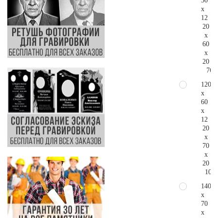
50
x
12
20
x
60
x
20
76.
120
x
60
x
12
20
x
70
x
20
102.
140
x
70
x