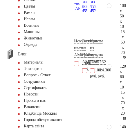
100
Цветы
x
Рамки
50
Ислам
x
Военные
10
15
Машины
x
Животные
Искусственные
Ваза
Крест
60
Одежда
x
цветы
из
из
20
Блог
AM0738
гранита
чугуна
59.
AM5539
AM5762
Материалы
1.000
120
Эпитафии
руб.
11.100
124.300
x
Вопрос - Ответ
руб.
руб.
60
Сотрудники
x
10
Сертификаты
15
Новости
x
Пресса о нас
70
Вакансии
x
20
Кладбища Москвы
80.
Города обслуживания
Карта сайта
140