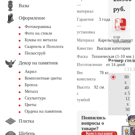
—
Вазы
руб.
материал
Оформление
Гарантия
3 года
В 1
В
—
клик
корзин
Фотокерамика
установка
Фото на стекле
или
Буквы из металла
Материал
Карельский гранит
наличные.
Скарпель и Позолота
Качество
Высшая категория
Пескоструй
Фаска
Техническая (1-10 мм.)
Размер сте
Декор на памятник
Изготовление
от 14 дней
СТЕ
Акрил
Вес
78 кг.
80
Композитные цветы
комплекта
x
Бронза
Высота
92 см.
40
Металл
x 5
с
Скульптура
12
тумбой
x
Цветы
50
Ордена на памятник
x
Появились
15
Плитка
вопросы о
30.
товаре?
Щебень
Консультация
100