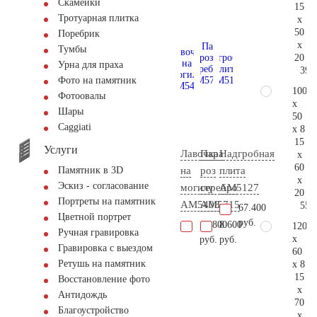
Скамейки
15
Тротуарная плитка
x
50
Поребрик
x
Тумбы
20
Урна для праха
39.
Фото на памятник
100
Фотоовалы
x
Шары
50
Сaggiati
x 8
15
Услуги
Лавочка
Пара
Надгробная
x
60
на
роз
плита
Памятник в 3D
x
Эскиз - согласование
могилу
серебро
AM5127
20
Портреты на памятник
AM5408
AM5715
55.
67.400
Цветной портрет
руб.
10.800
8.600
120
Ручная гравировка
x
руб.
руб.
Гравировка с выездом
60
Ретушь на памятник
x 8
15
Восстановление фото
x
Антидождь
70
Благоустройство
x