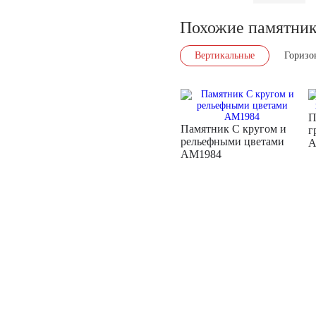
Похожие памятни
Вертикальные
Горизо
П
Памятник С кругом и
г
рельефными цветами
A
AM1984