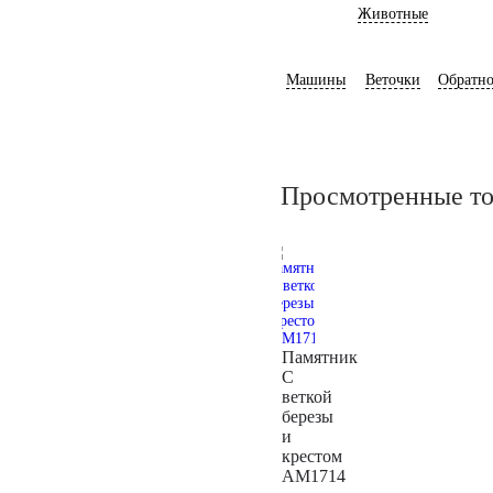
Животные
Машины
Веточки
Обратно
Просмотренные т
Памятник
С
веткой
березы
и
крестом
AM1714