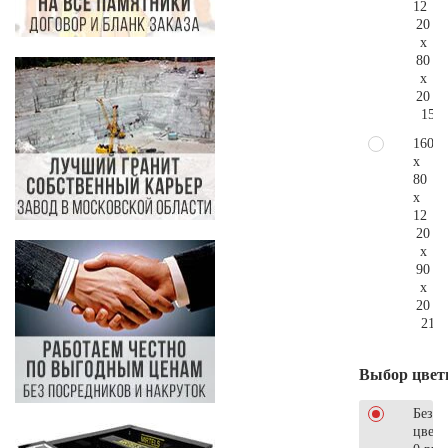
12
20
x
80
x
20
159.
160
x
80
x
12
20
x
90
x
20
212.
Выбор цвет
Без
цветн