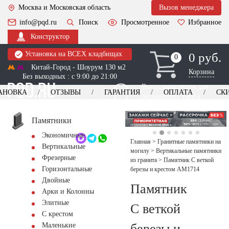
Москва и Московская область
Вызов менеджера
info@pqd.ru
Поиск
Просмотренное
Избранное
Конструктор
Установка на ВСЕХ кладбищах
0 руб.
0
0
Китай-Город - Шоурум 130 м2
Корзина
Без выходных : с 9:00 до 21:00
Выезд менеджера для
АНОВКА
ОТЗЫВЫ
ГАРАНТИЯ
ОПЛАТА
СК
оформления заказа
изготовление
Заказать выезд
памятников
+7 (495) 518-44-23
Памятники
Экономичные
Обратный звонок
Главная
>
Гранитные памятники на
Вертикальные
могилу
>
Вертикальные памятники
Фрезерные
из гранита
>
Памятник С веткой
Горизонтальные
березы и крестом AM1714
Двойные
Памятник
Арки и Колонны
Элитные
С веткой
С крестом
березы и
Маленькие