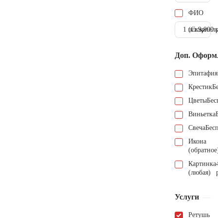
ФИО
1 шт.
(Скарпель
9.000 
Доп. Оформ
Эпитафия
Крестик
Б
Цветы
Бес
Виньетка
Свеча
Бес
Икона
(обратное
Картинка
(любая)
Услуги
Ретушь