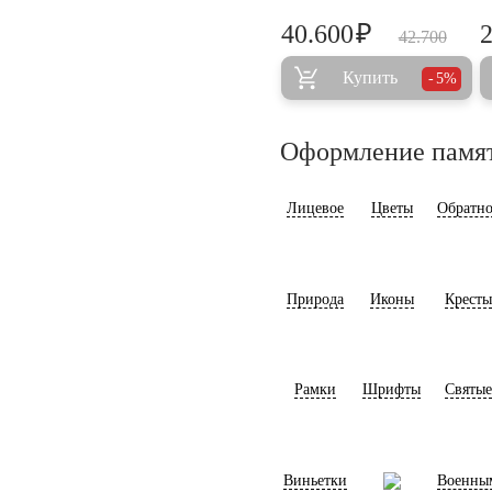
₽
40.600
42.700
Купить
5%
Оформление памя
Лицевое
Цветы
Обратно
Природа
Иконы
Кресты
Рамки
Шрифты
Святые
Виньетки
Военны