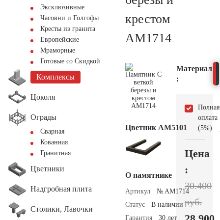
Эксклюзивные
крестом
Часовни и Голгофы
Кресты из гранита
AM1714
Европейские
Мраморные
Готовые со Скидкой
Материал
Комплексы
:
Цоколя
Полная
Ограды
оплата
Цветник АМ5101
(5%)
Сварная
Кованная
Цена
Гранитная
:
Цветники
О памятнике
30.400
Надгробная плита
Артикул
№ AM1714
руб.
Статус
В наличии
Столики, Лавочки
28.900
Гарантия
30 лет