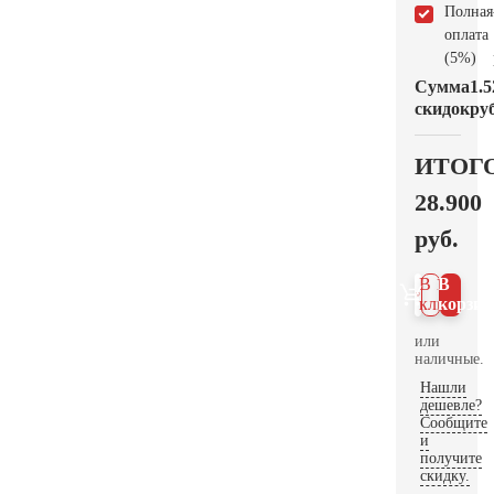
Полная
оплата
(5%)
Сумма
1.5
скидок
руб
ИТОГ
28.900
руб.
В 1
В
клик
корзин
или
наличные.
Нашли
дешевле?
Сообщите
и
получите
скидку.