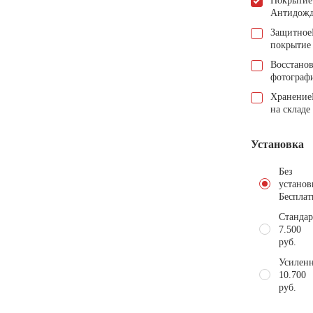
Покрытие
Антидож
Защитное
покрытие
Восстано
фотограф
Хранение
на складе
Установка
Без
установ
Бесплат
Стандар
7.500
руб.
Усиленн
10.700
руб.