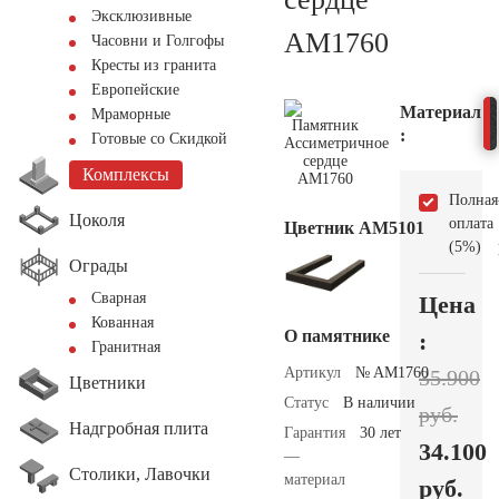
Эксклюзивные
AM1760
Часовни и Голгофы
Кресты из гранита
Европейские
Материал
Мраморные
:
Готовые со Скидкой
Комплексы
Полная
Цоколя
оплата
Цветник АМ5101
(5%)
Ограды
Сварная
Цена
Кованная
О памятнике
:
Гранитная
Артикул
№ AM1760
35.900
Цветники
Статус
В наличии
руб.
Надгробная плита
Гарантия
30 лет
34.100
—
Столики, Лавочки
материал
руб.