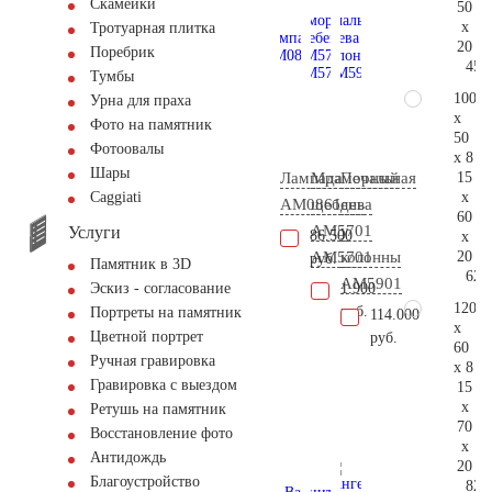
Скамейки
50
x
Тротуарная плитка
20
Поребрик
45.
Тумбы
100
Урна для праха
x
Фото на памятник
50
Фотоовалы
x 8
Шары
15
Лампада
Мраморный
Печальная
x
Сaggiati
AM0861
щебень
дева
60
АМ5701
у
Услуги
86.500
x
20
AM5701
колонны
руб.
Памятник в 3D
62.
AM5901
1.900
Эскиз - согласование
120
руб.
Портреты на памятник
114.000
x
Цветной портрет
руб.
60
Ручная гравировка
x 8
Гравировка с выездом
15
x
Ретушь на памятник
70
Восстановление фото
x
Антидождь
20
Благоустройство
82.