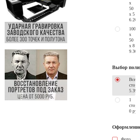
x
50
x 5
6.200
100
x
50
x 8
9.300
Выбор поли
Все
стор
5.390
1
сторо
0 руб
Оформлени
Фото