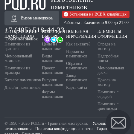
памятников
Установка на ВСЕХ кладбищах
Вызов менеджера
Работаем : Ежедневно 9:00 до 21:00
+7 (495) 518-44-23
ИЗГОТОВЛЕНИЕ
ПОМОЩЬ В
ПОЛЕЗНАЯ
ЭЛЕМЕНТЫ
ПАМЯТНИКОВ
ВЫБОРЕ
ИНФОРМАЦИЯ
ОФОРМЛЕНИЯ
Обратный звонок
Памятники из
Цены на
Как заказать?
Ограда на
гранита
памятники
могилу
Варианты
Мемориальный
Виды
памятников
Надгробная
комплекс
памятников
плита
Образцы
Памятники из
Проект
памятников
Мемориальная
мрамора
памятников
доска
Завод
Каталог памятников
Рисунки
памятников
Цоколь на
памятников
могилу
Дизайн памятников
Карта сайта
Формы
Памятник с
памятников
оградой
Памятник с
цветником
© 1990 - 2026 PQD.ru - Гранитная мастерская.
Условия
использования
-
Политика конфиденциальности
-
Гарантия и