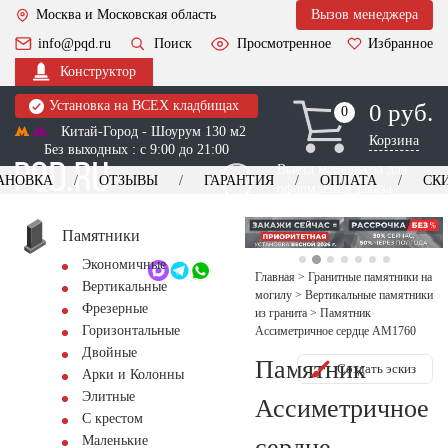
Москва и Московская область
Вызов менеджера
info@pqd.ru
Поиск
Просмотренное
Избранное
Конструктор
Установка на ВСЕХ кладбищах
0 руб.
0
0
Китай-Город - Шоурум 130 м2
Корзина
Без выходных : с 9:00 до 21:00
Выезд менеджера для
АНОВКА
ОТЗЫВЫ
ГАРАНТИЯ
ОПЛАТА
СК
оформления заказа
изготовление
Заказать выезд
памятников
+7 (495) 518-44-23
Памятники
Экономичные
Обратный звонок
Главная
>
Гранитные памятники на
Вертикальные
могилу
>
Вертикальные памятники
Фрезерные
из гранита
>
Памятник
Горизонтальные
Ассиметричное сердце AM1760
Двойные
Памятник
Создать эскиз
Арки и Колонны
Элитные
Ассиметричное
С крестом
сердце
Маленькие