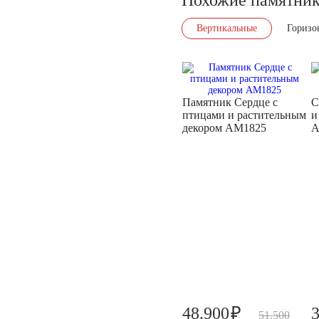
Вертикальные
Горизо
Памятник Сердце с
С
птицами и растительным
и
декором AM1825
A
₽
48.900
51.500