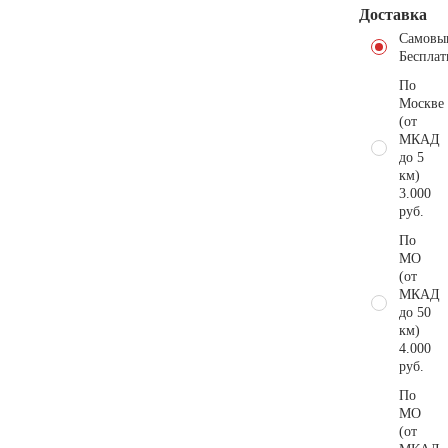
Доставка
Самовы
Бесплат
По
Москве
(от
МКАД
до 5
км)
3.000
руб.
По
МО
(от
МКАД
до 50
км)
4.000
руб.
По
МО
(от