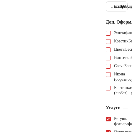
1 шт.
(Скарпель
9.000 
Доп. Оформ
Эпитафия
Крестик
Б
Цветы
Бес
Виньетка
Свеча
Бес
Икона
(обратное
Картинка
(любая)
Услуги
Ретушь
фотограф