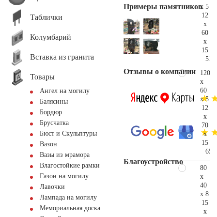
Примеры памятников
x 5
12
Таблички
x
60
Колумбарий
x
15
Вставка из гранита
51.
Отзывы о компании
120
Товары
x
60
Ангел на могилу
x 5
Балясины
12
Бордюр
x
Брусчатка
70
Бюст и Скульптуры
x
15
Вазон
65.
Вазы из мрамора
Благоустройство
Влагостойкие рамки
80
Газон на могилу
x
40
Лавочки
x 8
Лампада на могилу
15
Мемориальная доска
x