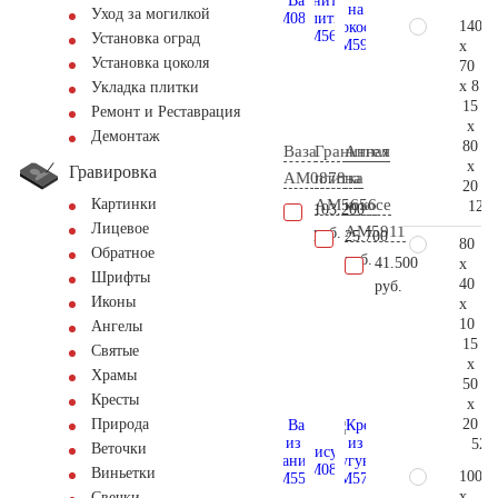
Уход за могилкой
140
Установка оград
x
Установка цоколя
70
x 8
Укладка плитки
15
Ремонт и Реставрация
x
Демонтаж
80
Ваза
Гранитная
Ангел
x
Гравировка
AM0878
плитка
на
20
AM5656
кокосе
Картинки
120.
103.200
Лицевое
AM5911
руб.
25.700
80
Обратное
руб.
41.500
x
Шрифты
40
руб.
Иконы
x
10
Ангелы
15
Святые
x
Храмы
50
Кресты
x
20
Природа
52.
Веточки
Виньетки
100
x
Свечки