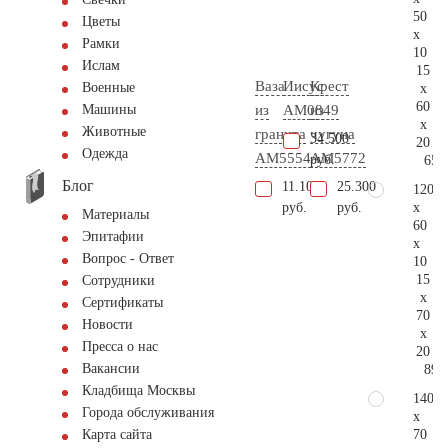
50
Цветы
x
Рамки
10
Ислам
15
Ваза
Иисус
Крест
Военные
x
60
из
AM0849
из
Машины
x
Животные
гранита
чугуна
34.500
20
Одежда
AM5554
AM5772
руб.
65.
Блог
11.100
25.300
120
x
руб.
руб.
Материалы
60
Эпитафии
x
Вопрос - Ответ
10
15
Сотрудники
x
Сертификаты
70
Новости
x
Пресса о нас
20
Вакансии
89.
Кладбища Москвы
140
Города обслуживания
x
70
Карта сайта