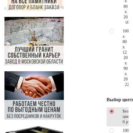
x
80
x
20
169.
160
x
80
x
12
20
x
90
x
20
223.
Выбор цвет
Без
цветн
0 руб
100