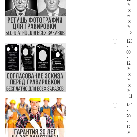
20
x
60
x
20
83.
120
x
60
x
12
20
x
70
x
20
110.
140
x
70
x
12
20