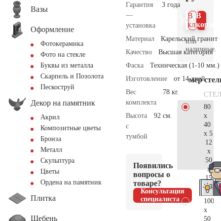
Гарантия
3 года
Вазы
—
В 1
В
клик
корзин
установка
Оформление
Материал
Карельский гранит
или
Фотокерамика
наличные.
Качество
Высшая категория
Фото на стекле
Фаска
Техническая (1-10 мм.)
Буквы из металла
Скарпель и Позолота
Изготовление
от 14 дней
Размер сте
Пескоструй
Вес
78 кг.
СТЕ
Декор на памятник
комплекта
80
x
Высота
92 см.
Акрил
40
с
Композитные цветы
x 5
тумбой
Бронза
12
Металл
x
50
Скульптура
Появились
x
Цветы
вопросы о
15
Ордена на памятник
товаре?
35.
Консультация
Плитка
специалиста
100
x
Щебень
50