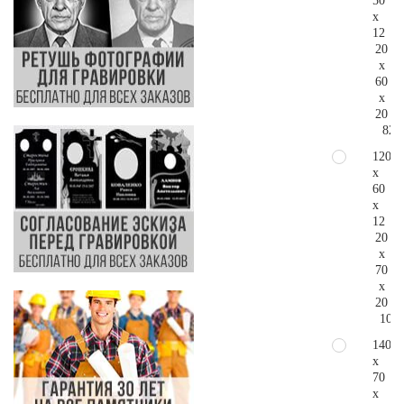
50
x
12
20
x
60
x
20
82.
120
x
60
x
12
20
x
70
x
20
109.
140
x
70
x