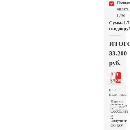
Полная
оплата
(5%)
Сумма
1.7
скидок
руб
ИТОГ
33.200
руб.
В 1
В
клик
корзин
или
наличные.
Нашли
дешевле?
Сообщите
и
получите
скидку.