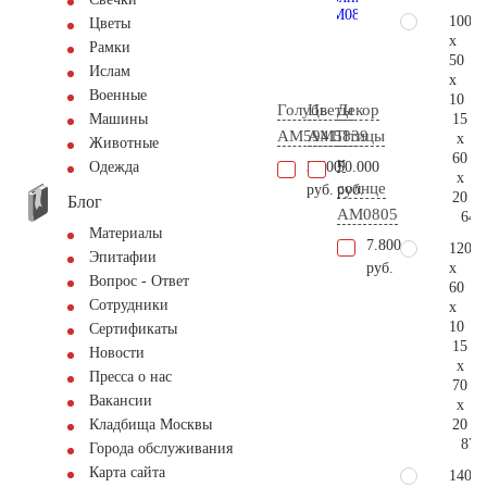
100
Цветы
x
Рамки
50
Ислам
x
Военные
10
Голубь
Цветы
Декор
15
Машины
AM5941
AM5839
Птицы
x
Животные
60
и
3.600
50.000
Одежда
x
солнце
руб.
руб.
20
Блог
AM0805
64.
Материалы
7.800
120
Эпитафии
x
руб.
Вопрос - Ответ
60
Сотрудники
x
10
Сертификаты
15
Новости
x
Пресса о нас
70
Вакансии
x
20
Кладбища Москвы
87.
Города обслуживания
Карта сайта
140