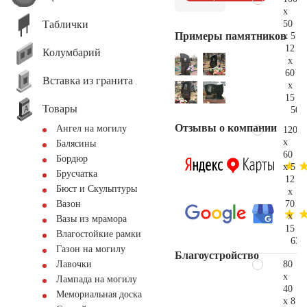
x
Таблички
50
Примеры памятников
x 5
12
Колумбарий
x
60
Вставка из гранита
x
15
Товары
50.
Отзывы о компании
Ангел на могилу
120
x
Балясины
60
Бордюр
x 5
Брусчатка
12
Бюст и Скульптуры
x
70
Вазон
x
Вазы из мрамора
15
Влагостойкие рамки
63.
Газон на могилу
Благоустройство
80
Лавочки
x
Лампада на могилу
40
Мемориальная доска
x 8