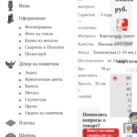
—
Вазы
материал
руб.
Гарантия
3 года
Оформление
—
В 1
В
клик
корзин
Фотокерамика
установка
Фото на стекле
Материал
Карельский гранит
или
Буквы из металла
наличные.
Качество
Высшая категория
Скарпель и Позолота
Фаска
Техническая (1-10 мм.)
Пескоструй
Изготовление
от 14 дней
Размер сте
Декор на памятник
Вес
78 кг.
СТЕ
Акрил
комплекта
80
Композитные цветы
x
Высота
92 см.
Бронза
40
с
Металл
x 5
тумбой
Скульптура
12
x
Цветы
50
Ордена на памятник
Появились
x
вопросы о
15
Плитка
товаре?
34.
Консультация
Щебень
специалиста
100