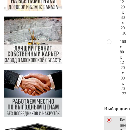
12
20
x
80
x
20
167.
160
x
80
x
12
20
x
90
x
20
221.
Выбор цвет
Без
цветн