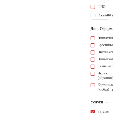
ФИО
1 шт.
(Скарпель
9.000 
Доп. Оформ
Эпитафия
Крестик
Б
Цветы
Бес
Виньетка
Свеча
Бес
Икона
(обратное
Картинка
(любая)
Услуги
Ретушь