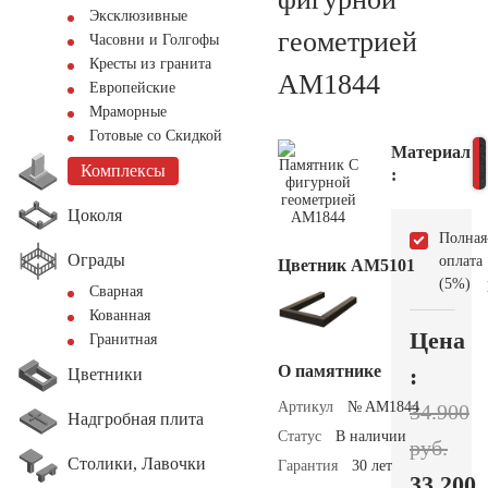
Эксклюзивные
геометрией
Часовни и Голгофы
Кресты из гранита
AM1844
Европейские
Мраморные
Готовые со Скидкой
Материал
Комплексы
:
Цоколя
Полная
Ограды
оплата
Цветник АМ5101
(5%)
Сварная
Кованная
Цена
Гранитная
О памятнике
:
Цветники
Артикул
№ AM1844
34.900
Надгробная плита
Статус
В наличии
руб.
Столики, Лавочки
Гарантия
30 лет
33.200