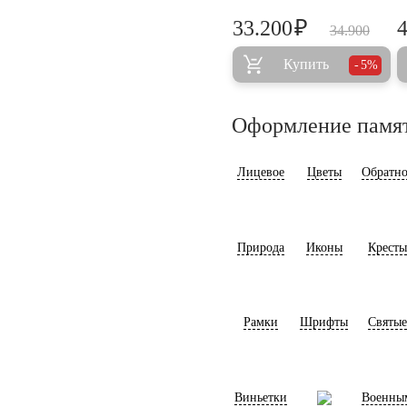
₽
33.200
34.900
Купить
5%
Оформление памя
Лицевое
Цветы
Обратно
Природа
Иконы
Кресты
Рамки
Шрифты
Святые
Виньетки
Военны