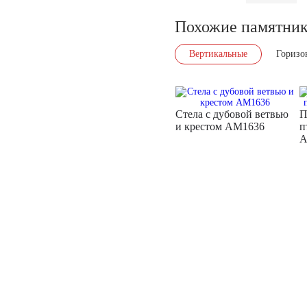
Похожие памятни
Вертикальные
Горизо
Стела с дубовой ветвью
П
и крестом AM1636
п
A