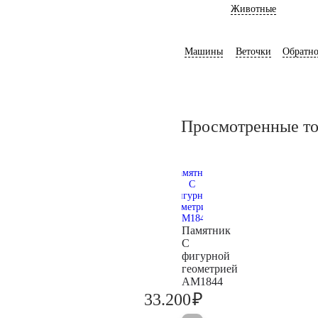
Животные
Машины
Веточки
Обратно
Просмотренные т
Памятник
С
фигурной
геометрией
AM1844
₽
33.200
34.900