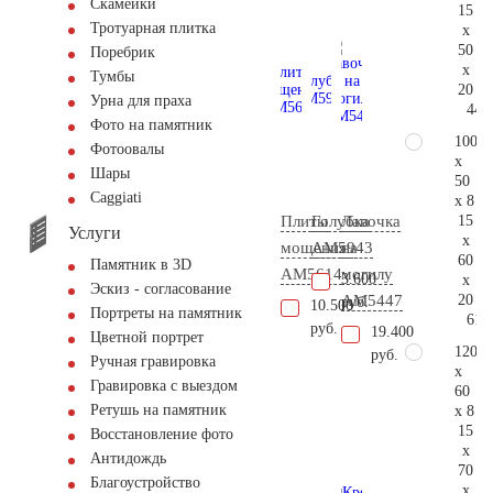
Скамейки
15
Тротуарная плитка
x
50
Поребрик
x
Тумбы
20
Урна для праха
44.
Фото на памятник
100
Фотоовалы
x
Шары
50
Сaggiati
x 8
15
Плиты
Голубка
Лавочка
Услуги
x
мощения
AM5943
на
60
Памятник в 3D
AM5614
могилу
3.600
x
Эскиз - согласование
20
AM5447
руб.
10.500
Портреты на памятник
61.
руб.
19.400
Цветной портрет
120
руб.
Ручная гравировка
x
Гравировка с выездом
60
Ретушь на памятник
x 8
15
Восстановление фото
x
Антидождь
70
Благоустройство
x