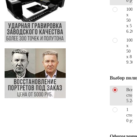
0 руб
100
x
50
x 5
6.200
100
x
50
x 8
9.300
Выбор поли
Все
стор
5.240
1
сторо
0 руб
Оформлени