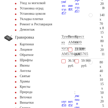
Уход за могилкой
20
80.
Установка оград
Установка цоколя
140
Укладка плитки
x
70
Ремонт и Реставрация
x 8
Демонтаж
15
Тумба
Рамка
Крест
x
Гравировка
80
из
AM0909
из
Картинки
x
чугуна
чугуна
23.000
Лицевое
20
AM5784
AM5765
118.
руб.
Обратное
Шрифты
36.500
59.900
80
Иконы
руб.
руб.
x
Ангелы
40
x
Святые
10
Храмы
15
Кресты
x
Природа
50
x
Веточки
20
Виньетки
51.
Свечки