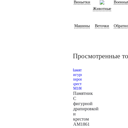
Виньетки
Военны
Животные
Машины
Веточки
Обратно
Просмотренные т
Памятник
С
фигурной
драпировкой
и
крестом
AM1861