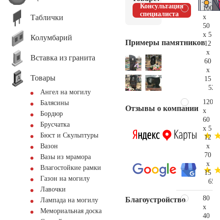
Консультация
100
специалиста
Таблички
x
50
x 5
Колумбарий
Примеры памятников
12
x
Вставка из гранита
60
x
Товары
15
52.
Ангел на могилу
120
Балясины
Отзывы о компании
x
Бордюр
60
Брусчатка
x 5
Бюст и Скульптуры
12
x
Вазон
70
Вазы из мрамора
x
Влагостойкие рамки
15
Газон на могилу
65.
Лавочки
80
Благоустройство
Лампада на могилу
x
Мемориальная доска
40