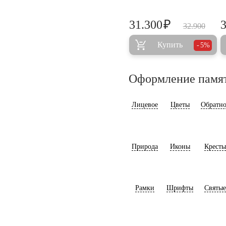
₽
31.300
32.900
Купить
5%
Оформление памя
Лицевое
Цветы
Обратно
Природа
Иконы
Кресты
Рамки
Шрифты
Святые