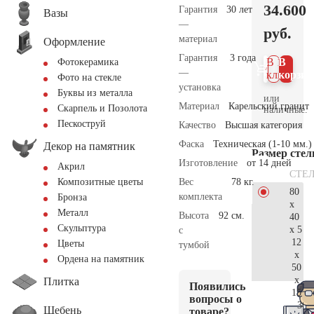
34.600
Гарантия
30 лет
Вазы
—
руб.
материал
Оформление
Гарантия
3 года
В 1
В
Фотокерамика
—
клик
корзин
Фото на стекле
установка
Буквы из металла
или
Материал
Карельский гранит
Скарпель и Позолота
наличные.
Пескоструй
Качество
Высшая категория
Фаска
Техническая (1-10 мм.)
Декор на памятник
Размер сте
Изготовление
от 14 дней
Акрил
СТЕ
Вес
78 кг.
Композитные цветы
80
комплекта
Бронза
x
Металл
Высота
92 см.
40
Скульптура
x 5
с
12
Цветы
тумбой
x
Ордена на памятник
50
x
Плитка
Появились
15
вопросы о
36.
Щебень
товаре?