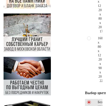
x
12
20
x
80
x
20
170.
160
x
80
x
12
20
x
90
x
20
224.
Выбор цвет
Без