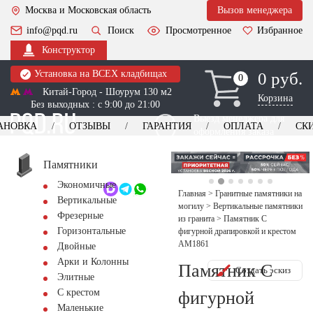
Москва и Московская область
Вызов менеджера
info@pqd.ru
Поиск
Просмотренное
Избранное
Конструктор
Установка на ВСЕХ кладбищах
0 руб.
0
0
Китай-Город - Шоурум 130 м2
Корзина
Без выходных : с 9:00 до 21:00
Выезд менеджера для
АНОВКА
ОТЗЫВЫ
ГАРАНТИЯ
ОПЛАТА
СК
оформления заказа
изготовление
Заказать выезд
памятников
+7 (495) 518-44-23
Памятники
Экономичные
Обратный звонок
Главная
>
Гранитные памятники на
Вертикальные
могилу
>
Вертикальные памятники
Фрезерные
из гранита
>
Памятник С
Горизонтальные
фигурной драпировкой и крестом
AM1861
Двойные
Арки и Колонны
Памятник С
Создать эскиз
Элитные
С крестом
фигурной
Маленькие