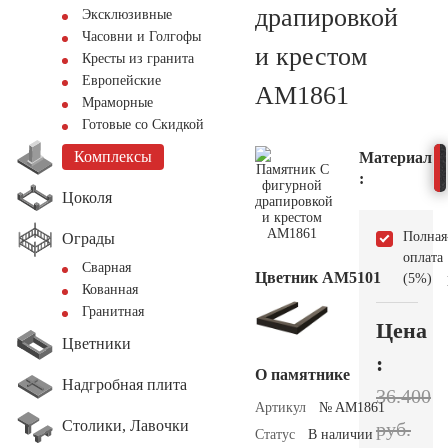
драпировкой
Эксклюзивные
Часовни и Голгофы
и крестом
Кресты из гранита
Европейские
AM1861
Мраморные
Готовые со Скидкой
Комплексы
Материал
:
Цоколя
Полная
Ограды
оплата
Сварная
Цветник АМ5101
(5%)
Кованная
Гранитная
Цена
Цветники
:
О памятнике
Надгробная плита
36.400
Артикул
№ AM1861
Столики, Лавочки
руб.
Статус
В наличии