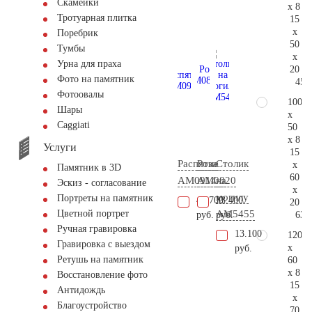
Скамейки
x 8
Тротуарная плитка
15
x
Поребрик
50
Тумбы
x
Урна для праха
20
Фото на памятник
45.
Фотоовалы
100
Шары
x
Сaggiati
50
x 8
Услуги
15
Распятие
Роза
Столик
x
Памятник в 3D
60
AM0914
AM0820
на
Эскиз - согласование
x
могилу
Портреты на памятник
43.700
33.400
20
AM5455
Цветной портрет
63.
руб.
руб.
Ручная гравировка
13.100
120
Гравировка с выездом
x
руб.
Ретушь на памятник
60
x 8
Восстановление фото
15
Антидождь
x
Благоустройство
70