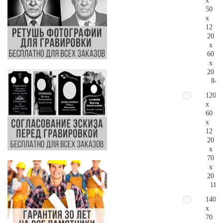
x
50
x
12
20
x
60
x
20
84.
120
x
60
x
12
20
x
70
x
20
111.
140
x
70