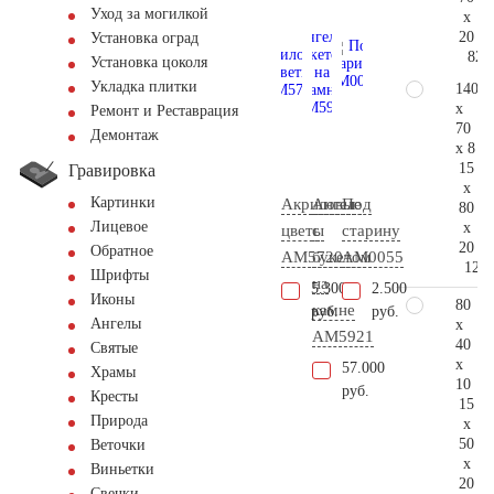
Уход за могилкой
x
20
Установка оград
82.
Установка цоколя
Укладка плитки
140
x
Ремонт и Реставрация
70
Демонтаж
x 8
15
Гравировка
x
Картинки
Акриловые
Ангел
Под
80
Лицевое
x
цветы
с
старину
20
Обратное
AM5720
букетом
AM0055
121.
Шрифты
на
5.300
2.500
Иконы
80
камне
руб.
руб.
Ангелы
x
AM5921
40
Святые
x
57.000
Храмы
10
руб.
Кресты
15
Природа
x
50
Веточки
x
Виньетки
20
Свечки