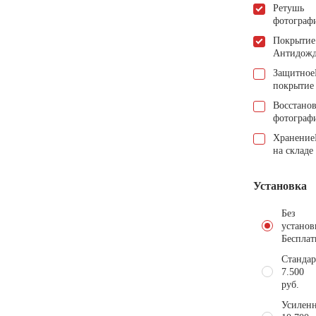
Ретушь
фотограф
Покрытие
Антидож
Защитное
покрытие
Восстано
фотограф
Хранение
на складе
Установка
Без
установ
Бесплат
Стандар
7.500
руб.
Усиленн