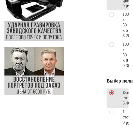
цветн
0 руб
100
x
50
x 5
6.200
100
x
50
x 8
9.300
Выбор поли
Все
стор
5.460
1
сторо
0 руб