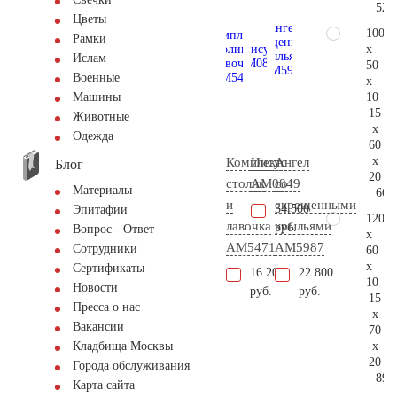
52.
Цветы
100
Рамки
x
Ислам
50
Военные
x
10
Машины
15
Животные
x
Одежда
60
x
Комплект
Иисус
Ангел
Блог
20
столик
AM0849
со
Материалы
66.
и
скрещенными
34.500
Эпитафии
120
лавочка
крыльями
руб.
Вопрос - Ответ
x
АМ5471
AM5987
Сотрудники
60
x
Сертификаты
16.200
22.800
10
Новости
руб.
руб.
15
Пресса о нас
x
Вакансии
70
x
Кладбища Москвы
20
Города обслуживания
89.
Карта сайта