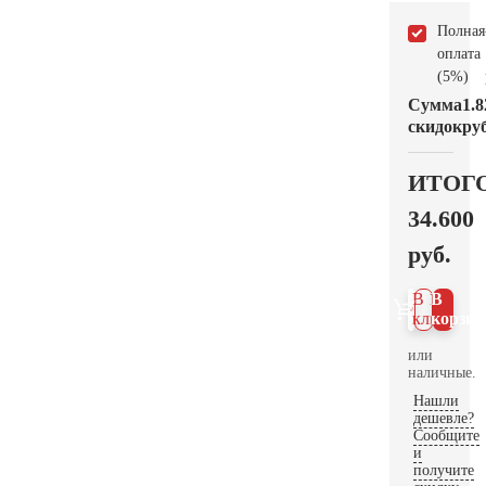
Полная
оплата
(5%)
Сумма
1.8
скидок
руб
ИТОГ
34.600
руб.
В 1
В
клик
корзин
или
наличные.
Нашли
дешевле?
Сообщите
и
получите