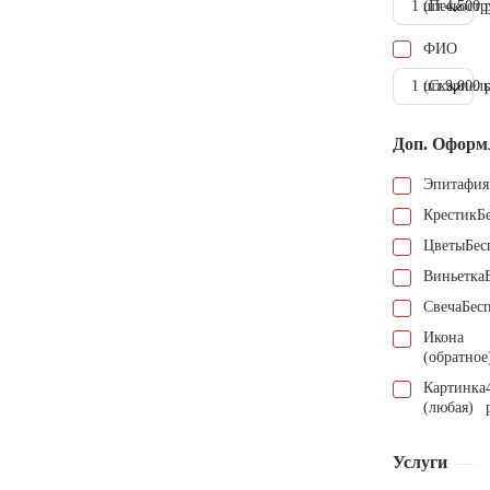
1 шт.
(Пескостр
4.500 
ФИО
1 шт.
(Скарпель
9.000 
Доп. Оформ
Эпитафия
Крестик
Б
Цветы
Бес
Виньетка
Свеча
Бес
Икона
(обратное
Картинка
(любая)
Услуги