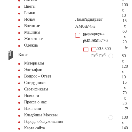
100
Цветы
x
Рамки
10
Лампада
Распятие
Крест
Ислам
15
Военные
x
AM0874
на
из
60
Машины
памятник
чугуна
86.500
x
Животные
AM5924
AM5776
руб.
20
Одежда
64.
9.300
25.300
Блог
руб.
руб.
80
x
Материалы
120
Эпитафии
x
Вопрос - Ответ
10
15
Сотрудники
x
Сертификаты
70
Новости
x
Пресса о нас
20
Вакансии
79.
Кладбища Москвы
100
Города обслуживания
x
140
Карта сайта