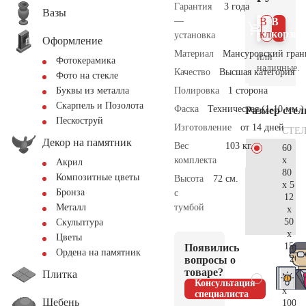
Гарантия
3 года
Вазы
—
В 1
В
клик
корзин
установка
Оформление
Материал
Мансуровский гран
или
Фотокерамика
наличные.
Качество
Высшая категория
Фото на стекле
Полировка
1 сторона
Буквы из металла
Скарпель и Позолота
Фаска
Техническая (1-10 мм.)
Размер сте
Пескоструй
Изготовление
от 14 дней
СТЕ
Декор на памятник
Вес
103 кг.
60
x
комплекта
Акрил
80
Композитные цветы
Высота
72 см.
x 5
Бронза
с
12
тумбой
Металл
x
50
Скульптура
x
Цветы
15
Появились
Ордена на памятник
26.
вопросы о
товаре?
Плитка
70
Консультация
x
специалиста
Щебень
100