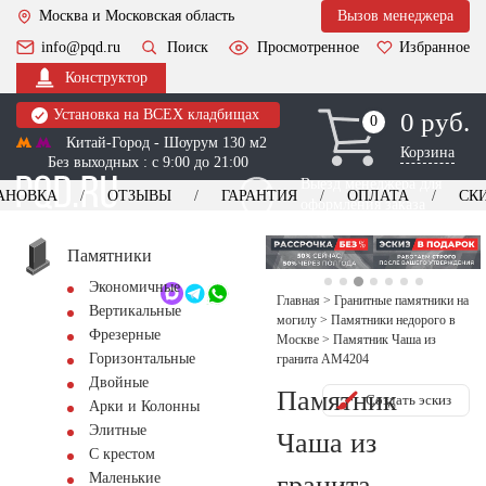
Москва и Московская область
Вызов менеджера
info@pqd.ru
Поиск
Просмотренное
Избранное
Конструктор
Установка на ВСЕХ кладбищах
0 руб.
0
0
Китай-Город - Шоурум 130 м2
Корзина
Без выходных : с 9:00 до 21:00
Выезд менеджера для
АНОВКА
ОТЗЫВЫ
ГАРАНТИЯ
ОПЛАТА
СК
оформления заказа
изготовление
Заказать выезд
памятников
+7 (495) 518-44-23
Памятники
Экономичные
Обратный звонок
Главная
>
Гранитные памятники на
Вертикальные
могилу
>
Памятники недорого в
Фрезерные
Москве
>
Памятник Чаша из
Горизонтальные
гранита AM4204
Двойные
Памятник
Создать эскиз
Арки и Колонны
Элитные
Чаша из
С крестом
гранита
Маленькие