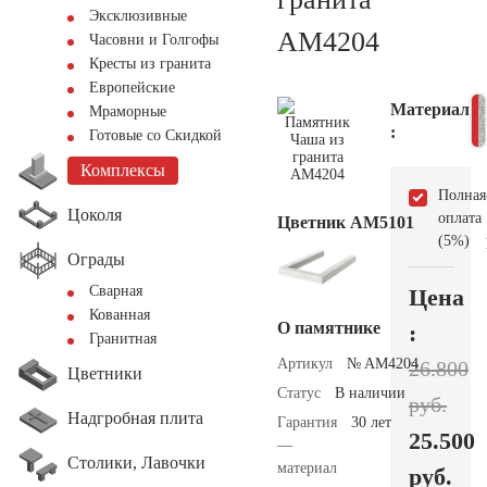
Эксклюзивные
AM4204
Часовни и Голгофы
Кресты из гранита
Европейские
Материал
Мраморные
:
Готовые со Скидкой
Комплексы
Полная
Цоколя
оплата
Цветник АМ5101
(5%)
Ограды
Сварная
Цена
Кованная
О памятнике
:
Гранитная
Артикул
№ AM4204
26.800
Цветники
Статус
В наличии
руб.
Надгробная плита
Гарантия
30 лет
25.500
—
Столики, Лавочки
материал
руб.