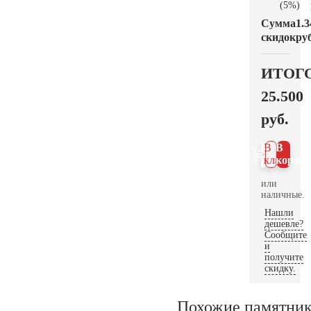
(5%)
Сумма
1.3
скидок
руб
ИТОГ
25.500
руб.
В 1
В
клик
корзин
или
наличные.
Нашли
дешевле?
Сообщите
и
получите
скидку.
Похожие памятни