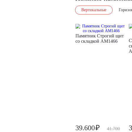
Вертикальные
Горизо
Памятник Строгий щит
С
со складкой AM1466
с
A
₽
39.600
41.700