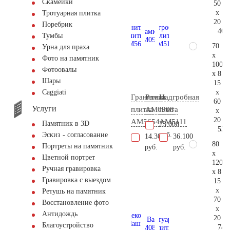
Скамейки
50
x
Тротуарная плитка
20
Поребрик
40.
Тумбы
70
Урна для праха
x
Фото на памятник
100
Фотоовалы
x 8
Шары
15
x
Сaggiati
Гранитная
Рамка
Надгробная
60
Услуги
плитка
AM0908
плита
x
20
AM5654
AM5111
Памятник в 3D
23.000
53.
руб.
Эскиз - согласование
14.300
36.100
80
Портреты на памятник
руб.
руб.
x
Цветной портрет
120
Ручная гравировка
x 8
Гравировка с выездом
15
x
Ретушь на памятник
70
Восстановление фото
x
Антидождь
20
Благоустройство
74.