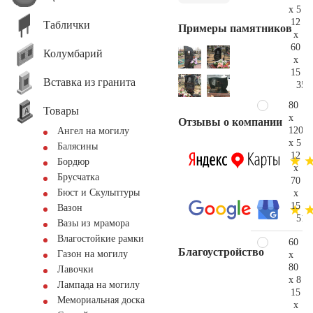
x 5
12
Таблички
Примеры памятников
x
60
Колумбарий
x
15
Вставка из гранита
35.
80
Товары
x
Отзывы о компании
120
Ангел на могилу
x 5
Балясины
12
Бордюр
x
Брусчатка
70
Бюст и Скульптуры
x
15
Вазон
51.
Вазы из мрамора
Влагостойкие рамки
60
Благоустройство
Газон на могилу
x
80
Лавочки
x 8
Лампада на могилу
15
Мемориальная доска
x