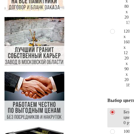
x
80
x
20
138.
120
x
160
x
12
20
x
90
x
20
185.
Выбор цвет
Без
цветн
0 руб
100