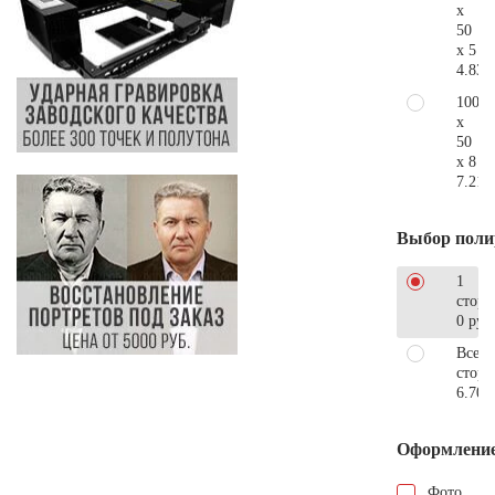
x
50
x 5
4.830
100
x
50
x 8
7.210
Выбор поли
1
сторо
0 руб
Все
стор
6.700
Оформлени
Фото