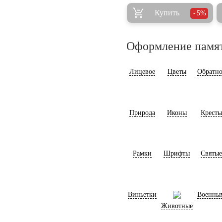
Купить
5%
Оформление памя
Лицевое
Цветы
Обратно
Природа
Иконы
Кресты
Рамки
Шрифты
Святые
Виньетки
Военны
Животные