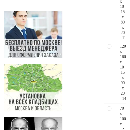
x
10
15
x
80
x
20
119.
120
x
160
x
10
15
x
90
x
20
149.
70
x
100
x
12