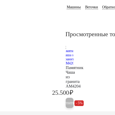
Машины
Веточки
Обратно
Просмотренные т
Памятник
Чаша
из
гранита
AM4204
₽
25.500
26.800
Купить
5%