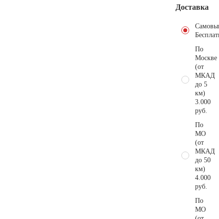
Доставка
Самовы
Бесплат
По
Москве
(от
МКАД
до 5
км)
3.000
руб.
По
МО
(от
МКАД
до 50
км)
4.000
руб.
По
МО
(от