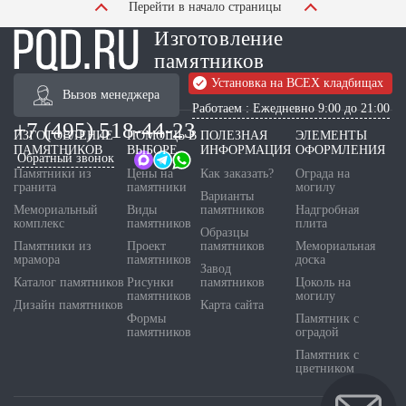
Перейти в начало страницы
Изготовление
памятников
Установка на ВСЕХ кладбищах
Вызов менеджера
Работаем : Ежедневно 9:00 до 21:00
+7 (495) 518-44-23
ИЗГОТОВЛЕНИЕ
ПОМОЩЬ В
ПОЛЕЗНАЯ
ЭЛЕМЕНТЫ
ПАМЯТНИКОВ
ВЫБОРЕ
ИНФОРМАЦИЯ
ОФОРМЛЕНИЯ
Обратный звонок
Памятники из
Цены на
Как заказать?
Ограда на
гранита
памятники
могилу
Варианты
Мемориальный
Виды
памятников
Надгробная
комплекс
памятников
плита
Образцы
Памятники из
Проект
памятников
Мемориальная
мрамора
памятников
доска
Завод
Каталог памятников
Рисунки
памятников
Цоколь на
памятников
могилу
Дизайн памятников
Карта сайта
Формы
Памятник с
памятников
оградой
Памятник с
цветником