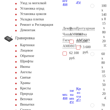
Уход за могилкой
100
Установка оград
x
Установка цоколя
140
x 8
Укладка плитки
15
Ремонт и Реставрация
x
Декор
Ваза
Тротуарная
Демонтаж
80
Чаша
AM0883
плитка
x
Гравировка
Гигеи
AM5609
20
103.200
Картинки
103.
AM0807
руб.
3.600
Лицевое
руб.
62.100
60
Обратное
руб.
x
Шрифты
80
Иконы
x
10
Ангелы
15
Святые
x
Храмы
50
Кресты
x
20
Природа
43.
Веточки
Виньетки
70
x
Свечки