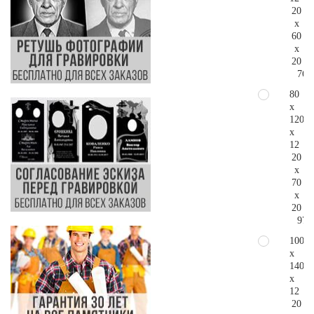
20
x
60
x
20
76.
80
x
120
x
12
20
x
70
x
20
97.
100
x
140
x
12
20