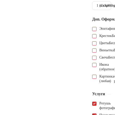
1 шт.
(Скарпель
9.000 
Доп. Оформ
Эпитафия
Крестик
Б
Цветы
Бес
Виньетка
Свеча
Бес
Икона
(обратное
Картинка
(любая)
Услуги
Ретушь
фотограф