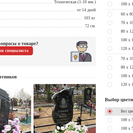
Техническая (1-10 мм.)
100 x 
от 14 дней
60 x 8
103 кг.
70 x 1
72 см.
80 x 1
100 x 
опросы о товаре?
120 x 
ия специалиста
70 x 1
80 x 1
100 x 
ятников
120 x 
Выбор цвет
Без цв
100 x 
100 x 