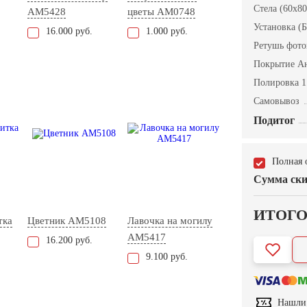
Стела (60x80
AM5428
цветы AM0748
Установка (Б
16.000 руб.
1.000 руб.
Ретушь фот
Покрытие А
Полировка 1
Самовывоз
Подитог
Полная 
Сумма ски
ИТОГ
тка
Цветник AM5108
Лавочка на могилу
AM5417
16.200 руб.
9.100 руб.
Нашли 