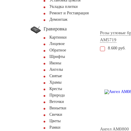
Установка цоколя
Укладка плитки
Ремонт и Реставрация
Демонтаж
Гравировка
Розы угловые б
Картинки
AM5719
Лицевое
8.600 руб.
Обратное
Шрифты
Иконы
Ангелы
Святые
Храмы
Кресты
Природа
Веточки
Виньетки
Свечки
Цветы
Рамки
Ангел AM0800