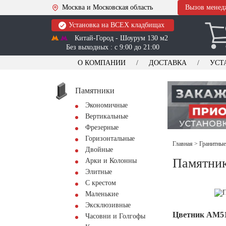
Москва и Московская область
Вызов менед
Установка на ВСЕХ кладбищах
Китай-Город - Шоурум 130 м2
Без выходных : с 9:00 до 21:00
О КОМПАНИИ
ДОСТАВКА
УСТ
Памятники
Экономичные
Вертикальные
Фрезерные
Горизонтальные
Главная
>
Гранитные
Двойные
Памятник
Арки и Колонны
Элитные
С крестом
Маленькие
Эксклюзивные
Цветник АМ5
Часовни и Голгофы