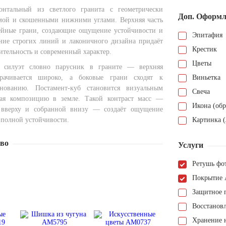
онтальный из светлого гранита с геометрически
Доп. Оформл
мой и скошенными нижними углами. Верхняя часть
ейные грани, создающие ощущение устойчивости и
Эпитафия
ание строгих линий и лаконичного дизайна придаёт
Крестик
ительность и современный характер.
Цветы
 силуэт словно парусник в граните — верхняя
орачивается широко, а боковые грани сходят к
Виньетка
нованию. Постамент-куб становится визуальным
Свеча
вая композицию в земле. Такой контраст масс —
Икона (обр
 вверху и собранной внизу — создаёт ощущение
 полной устойчивости.
Картинка (
тво
Услуги
Ретушь фо
Покрытие 
Защитное 
Восстанов
Хранение н