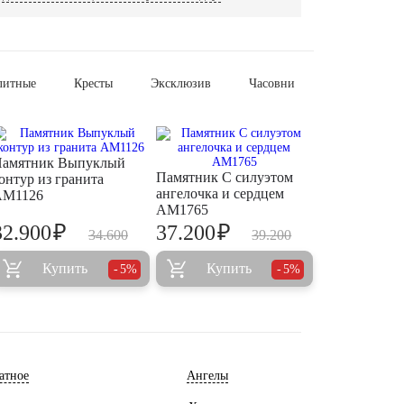
литные
Кресты
Эксклюзив
Часовни
амятник Выпуклый
Памятник С силуэтом
онтур из гранита
ангелочка и сердцем
AM1126
AM1765
₽
₽
32.900
37.200
34.600
39.200
Купить
Купить
5%
5%
атное
Ангелы