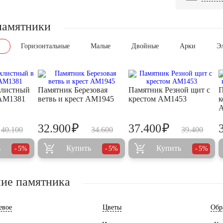
памятники
Горизонтальные
Малые
Двойные
Арки
Э
хлистный
Памятник Березовая
Памятник Резной щит с
П
 AM1381
ветвь и крест AM1945
крестом AM1453
к
₽
₽
32.900
37.400
40.100
34.600
39.400
ь
Купить
Купить
5%
5%
5%
ие памятника
евое
Цветы
Обр