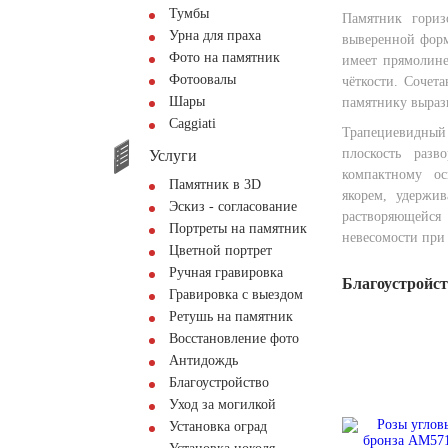
Тумбы
Памятник гориз
Урна для праха
выверенной фор
Фото на памятник
имеет прямолин
Фотоовалы
чёткости. Сочет
Шары
памятнику выраз
Сaggiati
Трапециевидный
плоскость разв
Услуги
компактному ос
Памятник в 3D
якорем, удержи
Эскиз - согласование
растворяющейся
Портреты на памятник
невесомости при
Цветной портрет
Ручная гравировка
Благоустройс
Гравировка с выездом
Ретушь на памятник
Восстановление фото
Антидождь
Благоустройство
Уход за могилкой
Установка оград