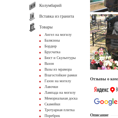
Колумбарий
Вставка из гранита
Товары
Ангел на могилу
Балясины
Бордюр
Брусчатка
Бюст и Скульптуры
Вазон
Вазы из мрамора
Влагостойкие рамки
Отзывы о ком
Газон на могилу
Лавочки
Лампада на могилу
Мемориальная доска
Скамейки
Тротуарная плитка
Описание
Поребрик