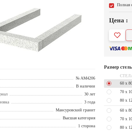
Полная 
Цена :
Размер стел
СТЕЛ
№ AM4206
60 x 8
В наличии
70 x 1
риал
30 лет
80 x 1
новка
3 года
Мансуровский гранит
60 x 8
Высшая категория
70 x 1
1 сторона
80 x 1