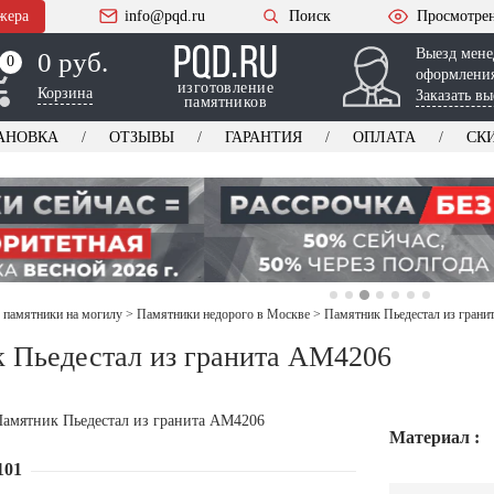
жера
info@pqd.ru
Поиск
Просмотре
Выезд мене
0 руб.
0
0
оформления
изготовление
Корзина
Заказать вы
памятников
АНОВКА
ОТЗЫВЫ
ГАРАНТИЯ
ОПЛАТА
СК
 памятники на могилу
>
Памятники недорого в Москве
>
Памятник Пьедестал из гран
 Пьедестал из гранита AM4206
Материал :
101