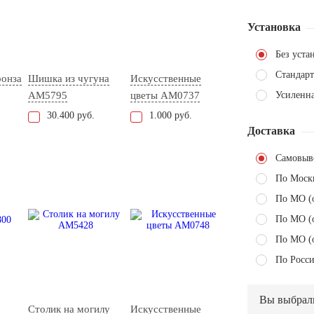
Установка
Без уста
Стандарт
ронза
Шишка из чугуна
Искусственные
AM5795
цветы AM0737
Усиленн
30.400 руб.
1.000 руб.
Доставка
Самовыв
По Моск
По МО (
По МО (
По МО (
По Росси
Вы выбрал
Столик на могилу
Искусственные