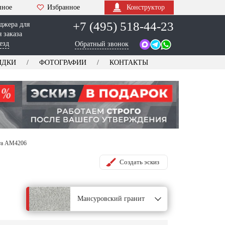
нное
Избранное
Конструктор
+7 (495) 518-44-23
джера для
 заказа
езд
Обратный звонок
ИДКИ
ФОТОГРАФИИ
КОНТАКТЫ
ита AM4206
Создать эскиз
Мансуровский гранит