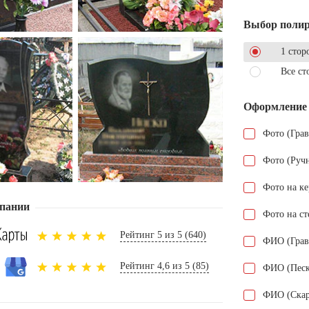
Выбор поли
1 стор
Все ст
Оформление
Фото (Гра
Фото (Руч
Фото на к
пании
Фото на ст
Рейтинг 5 из 5 (640)
ФИО (Грав
Рейтинг 4,6 из 5 (85)
ФИО (Песк
ФИО (Скар