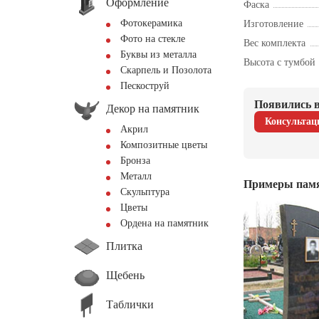
Оформление
Фаска
Фотокерамика
Изготовление
Фото на стекле
Вес комплекта
Буквы из металла
Высота с тумбой
Скарпель и Позолота
Пескоструй
Появились в
Декор на памятник
Консультац
Акрил
Композитные цветы
Бронза
Металл
Примеры пам
Скульптура
Цветы
Ордена на памятник
Плитка
Щебень
Таблички