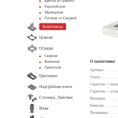
Кресты из гранита
Европейские
Мраморные
Готовые со Скидкой
Комплексы
Цоколя
Ограды
Сварная
О памятнике
Кованная
Гранитная
Артикул
Цветники
Статус
Гарантия — мате
Надгробная плита
Гарантия — уста
Столики, Лавочки
Материал
Качество
Вазы
Полировка