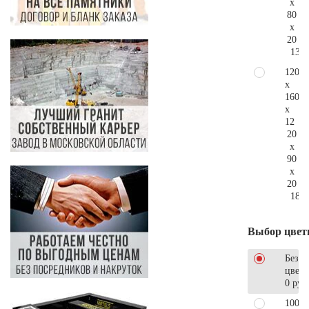
x
80
x
20
138.
120
x
160
x
12
20
x
90
x
20
185.
Выбор цвет
Без
цветн
0 руб
100