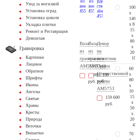
Уход за могилкой
100
Установка оград
x
Установка цоколя
140
x 8
Укладка плитки
15
Ремонт и Реставрация
x
Демонтаж
80
Ваза
Ваза
Декор
x
Гравировка
из
из
на
20
Картинки
103.
гранита
гранита
памятник
Лицевое
AM5502
AM5540
Орден
60
Обратное
Отечественной
x
4.600
11.100
Шрифты
80
войны
руб.
руб.
Иконы
x
AM5753
10
Ангелы
15
159.600
Святые
x
руб.
Храмы
50
Кресты
x
20
Природа
43.
Веточки
Виньетки
70
x
Свечки