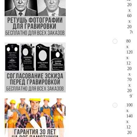
20
x
60
x
20
76.
80
x
120
x
12
20
x
70
x
20
97.
100
x
140
x
12
20