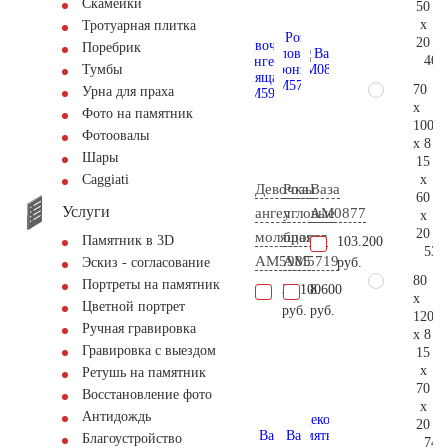
Скамейки
50
x
Тротуарная плитка
20
Поребрик
40.
Тумбы
70
Урна для праха
x
Фото на памятник
100
Фотоовалы
x 8
Шары
15
x
Сaggiati
Девочка
Розы
Ваза
60
Услуги
ангел
угловые
AM0877
x
20
молящаяся
бронза
Памятник в 3D
103.200
53.
AM5985
AM5719
руб.
Эскиз - согласование
80
Портреты на памятник
37.100
8.600
x
Цветной портрет
руб.
руб.
120
Ручная гравировка
x 8
Гравировка с выездом
15
x
Ретушь на памятник
70
Восстановление фото
x
Антидождь
20
Благоустройство
74.