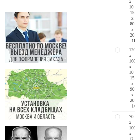
x
10
15
x
80
x
20
119.
120
x
160
x
10
15
x
90
x
20
149.
70
x
100
x
12