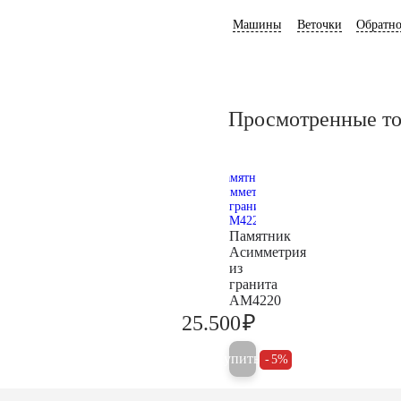
Машины
Веточки
Обратно
Просмотренные т
Памятник
Асимметрия
из
гранита
AM4220
₽
25.500
26.800
Купить
5%