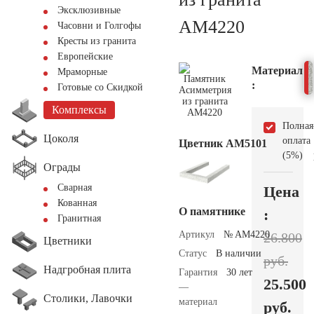
Эксклюзивные
AM4220
Часовни и Голгофы
Кресты из гранита
Европейские
Материал
Мраморные
:
Готовые со Скидкой
Комплексы
Полная
Цоколя
оплата
Цветник АМ5101
(5%)
Ограды
Сварная
Цена
Кованная
О памятнике
:
Гранитная
Артикул
№ AM4220
26.800
Цветники
Статус
В наличии
руб.
Надгробная плита
Гарантия
30 лет
25.500
—
Столики, Лавочки
материал
руб.