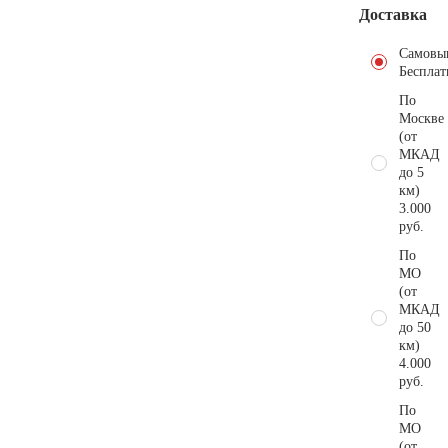
Доставка
Самовы
Бесплат
По
Москве
(от
МКАД
до 5
км)
3.000
руб.
По
МО
(от
МКАД
до 50
км)
4.000
руб.
По
МО
(от