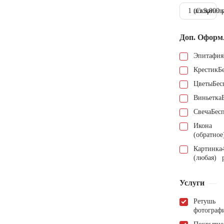
1 шт.
(Скарпель
9.000 
Доп. Оформ
Эпитафия
Крестик
Б
Цветы
Бес
Виньетка
Свеча
Бес
Икона
(обратное
Картинка
(любая)
Услуги
Ретушь
фотограф