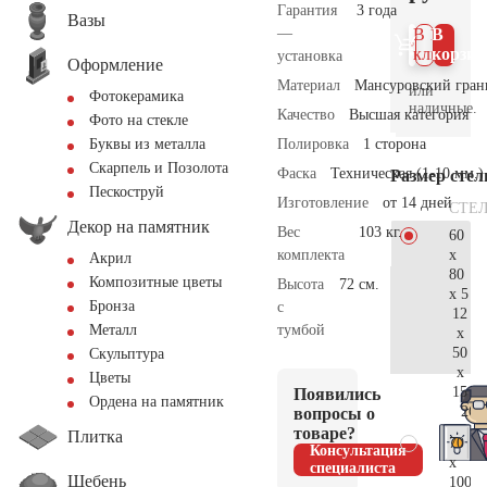
Гарантия
3 года
Вазы
—
В 1
В
клик
корзин
установка
Оформление
Материал
Мансуровский гран
или
Фотокерамика
наличные.
Качество
Высшая категория
Фото на стекле
Полировка
1 сторона
Буквы из металла
Скарпель и Позолота
Фаска
Техническая (1-10 мм.)
Размер сте
Пескоструй
Изготовление
от 14 дней
СТЕ
Декор на памятник
Вес
103 кг.
60
x
комплекта
Акрил
80
Композитные цветы
Высота
72 см.
x 5
Бронза
с
12
тумбой
Металл
x
50
Скульптура
x
Цветы
15
Появились
Ордена на памятник
26.
вопросы о
товаре?
Плитка
70
Консультация
x
специалиста
Щебень
100