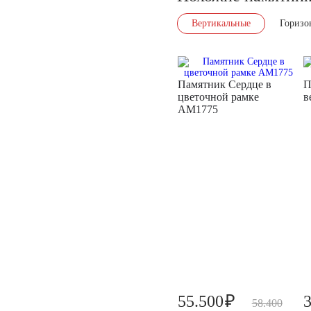
Вертикальные
Горизо
Памятник Сердце в
П
цветочной рамке
в
AM1775
₽
55.500
58.400