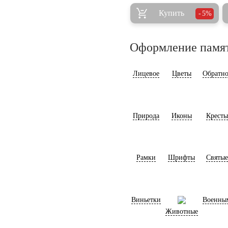
Купить
5%
Оформление памя
Лицевое
Цветы
Обратно
Природа
Иконы
Кресты
Рамки
Шрифты
Святые
Виньетки
Военны
Животные