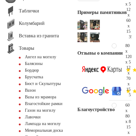
x 5
12
Таблички
Примеры памятников
x
60
Колумбарий
x
15
Вставка из гранита
35.
80
Товары
x
Отзывы о компании
120
Ангел на могилу
x 5
Балясины
12
Бордюр
x
Брусчатка
70
Бюст и Скульптуры
x
15
Вазон
51.
Вазы из мрамора
Влагостойкие рамки
60
Благоустройство
Газон на могилу
x
80
Лавочки
x 8
Лампада на могилу
15
Мемориальная доска
x