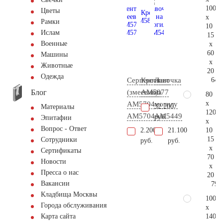
100
Цветы
x
Рамки
10
Ислам
15
Военные
x
60
Машины
x
Животные
20
Одежда
64.
Серпентинит
Крест
Лавочка
Блог
(змеевик)
AM5877
на
80
x
АМ5704
могилу
32.200
Материалы
120
AM5704
AM5449
руб.
Эпитафии
x
Вопрос - Ответ
10
2.200
21.100
15
Сотрудники
руб.
руб.
x
Сертификаты
70
Новости
x
Пресса о нас
20
Вакансии
79.
Кладбища Москвы
100
Города обслуживания
x
140
Карта сайта