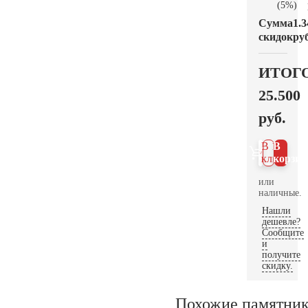
(5%)
Сумма
1.3
скидок
руб
ИТОГ
25.500
руб.
В 1
В
клик
корзин
или
наличные.
Нашли
дешевле?
Сообщите
и
получите
скидку.
Похожие памятни