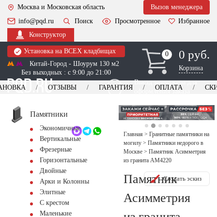
Москва и Московская область
Вызов менеджера
info@pqd.ru
Поиск
Просмотренное
Избранное
Конструктор
Установка на ВСЕХ кладбищах
0 руб.
0
0
Китай-Город - Шоурум 130 м2
Корзина
Без выходных : с 9:00 до 21:00
Выезд менеджера для
АНОВКА
ОТЗЫВЫ
ГАРАНТИЯ
ОПЛАТА
СК
оформления заказа
изготовление
Заказать выезд
памятников
+7 (495) 518-44-23
Памятники
Экономичные
Обратный звонок
Главная
>
Гранитные памятники на
Вертикальные
могилу
>
Памятники недорого в
Фрезерные
Москве
>
Памятник Асимметрия
Горизонтальные
из гранита AM4220
Двойные
Памятник
Создать эскиз
Арки и Колонны
Элитные
Асимметрия
С крестом
из гранита
Маленькие