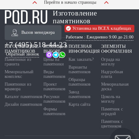
Перейти в начало страницы
Изготовление
памятников
Установка на ВСЕХ кладбищах
Вызов менеджера
Работаем : Ежедневно 9:00 до 21:00
+7 (495) 518-44-23
ИЗГОТОВЛЕНИЕ
ПОМОЩЬ В
ПОЛЕЗНАЯ
ЭЛЕМЕНТЫ
ПАМЯТНИКОВ
ВЫБОРЕ
ИНФОРМАЦИЯ
ОФОРМЛЕНИЯ
Обратный звонок
Памятники из
Цены на
Как заказать?
Ограда на
гранита
памятники
могилу
Варианты
Мемориальный
Виды
памятников
Надгробная
комплекс
памятников
плита
Образцы
Памятники из
Проект
памятников
Мемориальная
мрамора
памятников
доска
Завод
Каталог памятников
Рисунки
памятников
Цоколь на
памятников
могилу
Дизайн памятников
Карта сайта
Формы
Памятник с
памятников
оградой
Памятник с
цветником