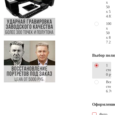
x
50
x 5
4.830
100
x
50
x 8
7.210
Выбор поли
1
сторо
0 руб
Все
стор
6.700
Оформлени
Фото