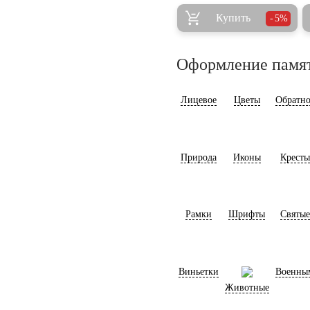
Купить
5%
Оформление памя
Лицевое
Цветы
Обратно
Природа
Иконы
Кресты
Рамки
Шрифты
Святые
Виньетки
Военны
Животные