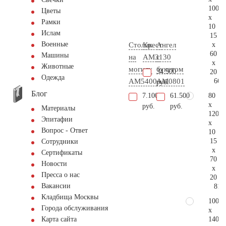
100
Цветы
x
Рамки
10
Ислам
15
Военные
x
Столик
Крест
Ангел
60
Машины
на
AM3130
с
x
Животные
могилу
букетом
34.500
20
Одежда
66.
AM5400
AM0801
руб.
Блог
80
7.100
61.500
x
руб.
руб.
Материалы
120
Эпитафии
x
Вопрос - Ответ
10
15
Сотрудники
x
Сертификаты
70
Новости
x
Пресса о нас
20
Вакансии
81.
Кладбища Москвы
100
Города обслуживания
x
140
Карта сайта