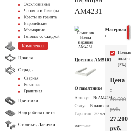
Эксклюзивные
AM4231
Часовни и Голгофы
Кресты из гранита
Европейские
Материал
Мраморные
:
Готовые со Скидкой
Комплексы
Полная
Цоколя
оплата
Цветник АМ5101
(5%)
Ограды
Сварная
Цена
Кованная
О памятнике
:
Гранитная
Артикул
№ AM4231
28.600
Цветники
Статус
В наличии
руб.
Надгробная плита
Гарантия
30 лет
27.200
—
Столики, Лавочки
материал
руб.