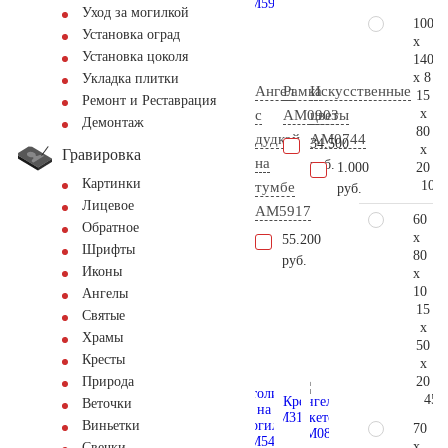
Уход за могилкой
100
Установка оград
x
Установка цоколя
140
x 8
Укладка плитки
Ангел
Рамка
Искусственные
15
Ремонт и Реставрация
x
с
AM0903
цветы
Демонтаж
80
дудкой
AM0744
34.500
x
Гравировка
на
руб.
20
1.000
Картинки
106.
тумбе
руб.
Лицевое
AM5917
60
Обратное
x
55.200
Шрифты
80
руб.
Иконы
x
10
Ангелы
15
Святые
x
Храмы
50
Кресты
x
20
Природа
45.
Веточки
Виньетки
70
x
Свечки