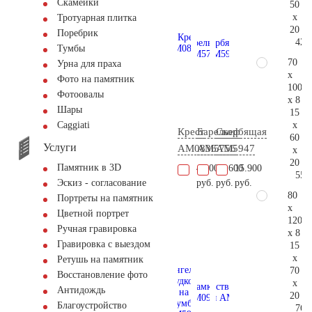
Скамейки
50
x
Тротуарная плитка
20
Поребрик
42.
Тумбы
70
Урна для праха
x
Фото на памятник
100
Фотоовалы
x 8
Шары
15
x
Сaggiati
Крест
Барельеф
Скорбящая
60
Услуги
AM0836
AM5756
AM5947
x
20
Памятник в 3D
46.000
18.600
15.900
55.
руб.
руб.
руб.
Эскиз - согласование
80
Портреты на памятник
x
Цветной портрет
120
Ручная гравировка
x 8
Гравировка с выездом
15
x
Ретушь на памятник
70
Восстановление фото
x
Антидождь
20
Благоустройство
76.