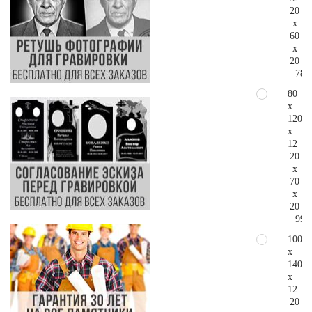
20
x
60
x
20
78.
80
x
120
x
12
20
x
70
x
20
99.
100
x
140
x
12
20