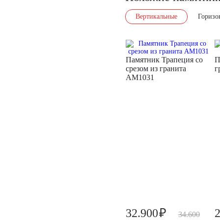
Вертикальные
Горизо
Памятник Трапеция со
П
срезом из гранита
г
AM1031
₽
32.900
34.600