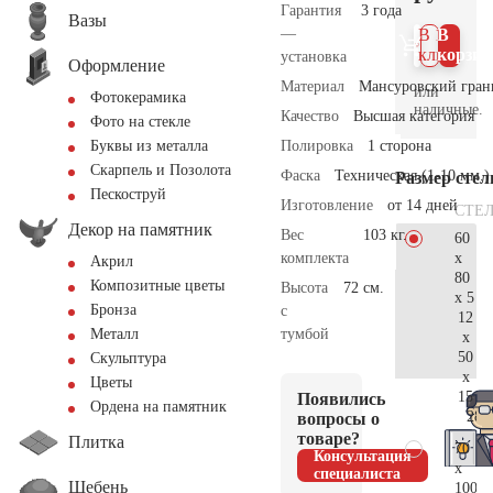
Гарантия
3 года
Вазы
—
В 1
В
клик
корзин
установка
Оформление
Материал
Мансуровский гран
или
Фотокерамика
наличные.
Качество
Высшая категория
Фото на стекле
Полировка
1 сторона
Буквы из металла
Скарпель и Позолота
Фаска
Техническая (1-10 мм.)
Размер сте
Пескоструй
Изготовление
от 14 дней
СТЕ
Декор на памятник
Вес
103 кг.
60
x
комплекта
Акрил
80
Композитные цветы
Высота
72 см.
x 5
Бронза
с
12
тумбой
Металл
x
50
Скульптура
x
Цветы
15
Появились
Ордена на памятник
28.
вопросы о
товаре?
Плитка
70
Консультация
x
специалиста
Щебень
100