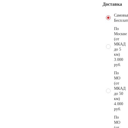
Доставка
Самовы
Бесплат
По
Москве
(от
МКАД
до 5
км)
3.000
руб.
По
МО
(от
МКАД
до 50
км)
4.000
руб.
По
МО
(от