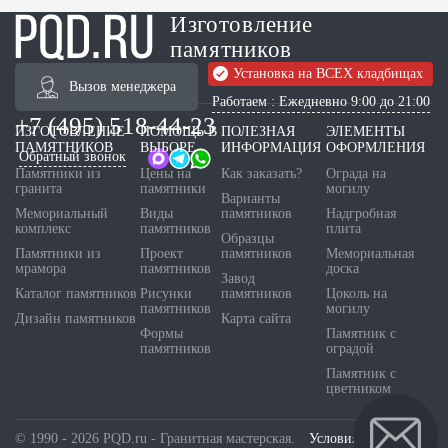
Изготовление
памятников
Установка на ВСЕХ кладбищах
Вызов менеджера
Работаем : Ежедневно 9:00 до 21:00
+7 (495) 518-44-23
ИЗГОТОВЛЕНИЕ
ПОМОЩЬ В
ПОЛЕЗНАЯ
ЭЛЕМЕНТЫ
ПАМЯТНИКОВ
ВЫБОРЕ
ИНФОРМАЦИЯ
ОФОРМЛЕНИЯ
Обратный звонок
Памятники из
Цены на
Как заказать?
Ограда на
гранита
памятники
могилу
Варианты
Мемориальный
Виды
памятников
Надгробная
комплекс
памятников
плита
Образцы
Памятники из
Проект
памятников
Мемориальная
мрамора
памятников
доска
Завод
Каталог памятников
Рисунки
памятников
Цоколь на
памятников
могилу
Дизайн памятников
Карта сайта
Формы
Памятник с
памятников
оградой
Памятник с
цветником
© 1990 - 2026 PQD.ru - Гранитная мастерская.
Условия