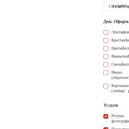
1 шт.
(Скарпель
9.000 
Доп. Оформ
Эпитафия
Крестик
Б
Цветы
Бес
Виньетка
Свеча
Бес
Икона
(обратное
Картинка
(любая)
Услуги
Ретушь
фотограф