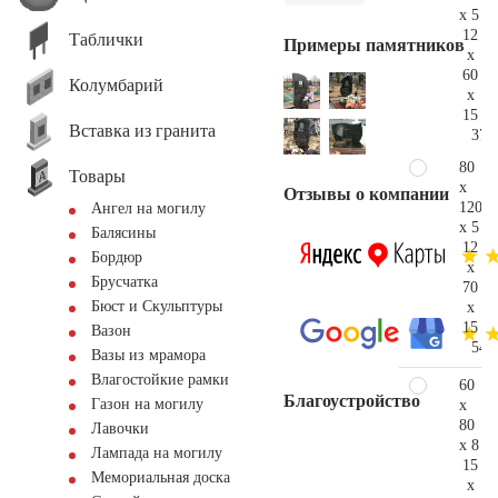
x 5
12
Таблички
Примеры памятников
x
60
Колумбарий
x
15
Вставка из гранита
37.
80
Товары
x
Отзывы о компании
120
Ангел на могилу
x 5
Балясины
12
Бордюр
x
Брусчатка
70
Бюст и Скульптуры
x
15
Вазон
54.
Вазы из мрамора
Влагостойкие рамки
60
Благоустройство
Газон на могилу
x
80
Лавочки
x 8
Лампада на могилу
15
Мемориальная доска
x