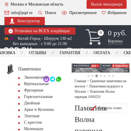
Москва и Московская область
Вызов менеджера
info@pqd.ru
Поиск
Просмотренное
Избранное
Конструктор
Установка на ВСЕХ кладбищах
0 руб.
0
0
Китай-Город - Шоурум 130 м2
Корзина
Без выходных : с 9:00 до 21:00
Выезд менеджера для
АНОВКА
ОТЗЫВЫ
ГАРАНТИЯ
ОПЛАТА
СК
оформления заказа
изготовление
Заказать выезд
памятников
+7 (495) 518-44-23
Памятники
Экономичные
Обратный звонок
Главная
>
Гранитные памятники на
Вертикальные
могилу
>
Памятники недорого в
Фрезерные
Москве
>
Памятник Волна
Горизонтальные
парящая AM4231
Двойные
Памятник
Создать эскиз
Арки и Колонны
Элитные
Волна
С крестом
парящая
Маленькие