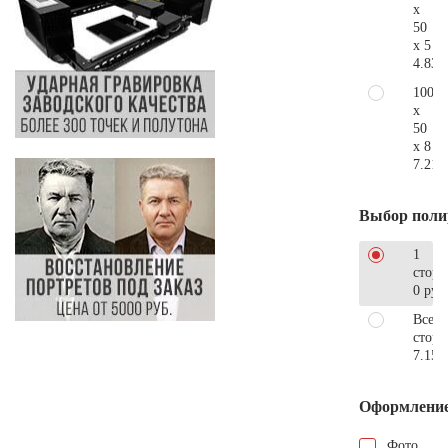
x
50
x 5
4.830
100
x
50
x 8
7.210
Выбор поли
1
сторо
0 руб
Все
стор
7.150
Оформлени
Фото