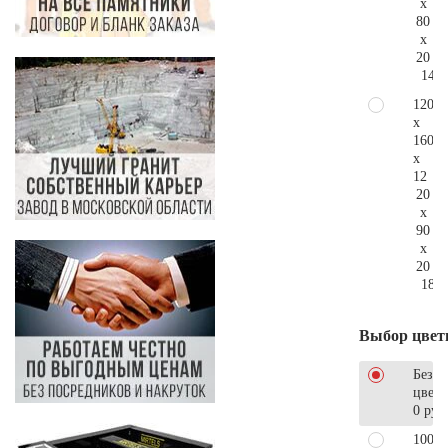
x
80
x
20
141.
120
x
160
x
12
20
x
90
x
20
189.
Выбор цвет
Без
цветн
0 руб
100