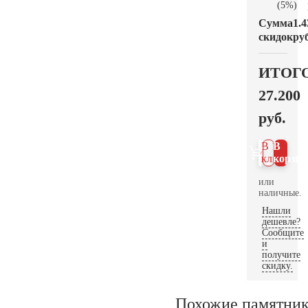
(5%)
Сумма
1.4
скидок
руб
ИТОГ
27.200
руб.
В 1
В
клик
корзин
или
наличные.
Нашли
дешевле?
Сообщите
и
получите
скидку.
Похожие памятни