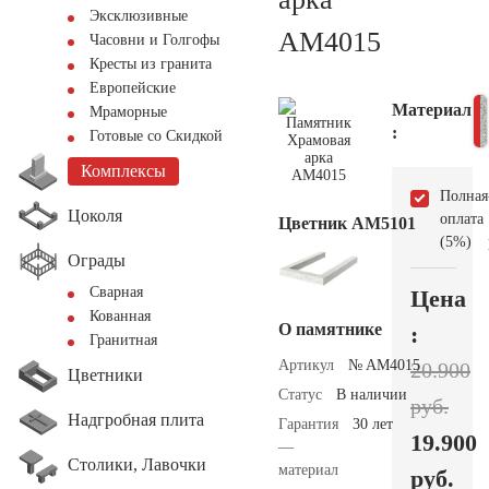
Эксклюзивные
AM4015
Часовни и Голгофы
Кресты из гранита
Европейские
Материал
Мраморные
:
Готовые со Скидкой
Комплексы
Полная
Цоколя
оплата
Цветник АМ5101
(5%)
Ограды
Сварная
Цена
Кованная
О памятнике
:
Гранитная
Артикул
№ AM4015
20.900
Цветники
Статус
В наличии
руб.
Надгробная плита
Гарантия
30 лет
19.900
—
Столики, Лавочки
материал
руб.