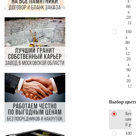
x
80
x
20
110.
160
x
80
x
12
20
x
90
x
20
139.
Выбор цвет
Без
цветн
0 руб
100