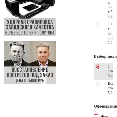
x
50
x 5
4.830
100
x
50
x 8
7.210
Выбор поли
1
сторо
0 руб
Все
стор
5.230
Оформлени
Фото