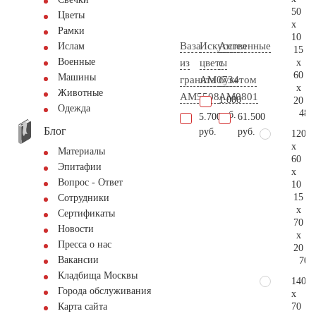
50
Цветы
x
Рамки
10
Ваза
Искусственные
Ангел
Ислам
15
Военные
x
из
цветы
с
60
Машины
гранита
AM0734
букетом
x
Животные
AM5508
AM0801
1.000
20
Одежда
48.
руб.
5.700
61.500
Блог
руб.
руб.
120
x
Материалы
60
Эпитафии
x
Вопрос - Ответ
10
15
Сотрудники
x
Сертификаты
70
Новости
x
Пресса о нас
20
Вакансии
70.
Кладбища Москвы
140
Города обслуживания
x
70
Карта сайта