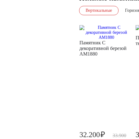
Вертикальные
Горизо
П
Памятник С
т
декоративной березой
AM1880
₽
32.200
33.900