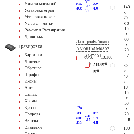
Уход за могилкой
140
Установка оград
x
Установка цоколя
70
x 8
Укладка плитки
15
Ремонт и Реставрация
x
Демонтаж
80
Лампада
Тротуарная
Бабочка
x
Гравировка
AM0871
плитка
AM0803
20
Картинки
77.
AM5601
86.500
18.100
Лицевое
руб.
руб.
2.800
80
Обратное
руб.
x
Шрифты
40
Иконы
x
10
Ангелы
15
Святые
x
Храмы
50
Кресты
x
20
Природа
36.
Веточки
Виньетки
100
x
Свечки