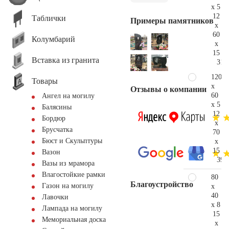
x 5
12
Таблички
Примеры памятников
x
60
Колумбарий
x
15
Вставка из гранита
31.
120
Товары
x
Отзывы о компании
60
Ангел на могилу
x 5
Балясины
12
Бордюр
x
Брусчатка
70
Бюст и Скульптуры
x
15
Вазон
39.
Вазы из мрамора
Влагостойкие рамки
80
Благоустройство
Газон на могилу
x
40
Лавочки
x 8
Лампада на могилу
15
Мемориальная доска
x