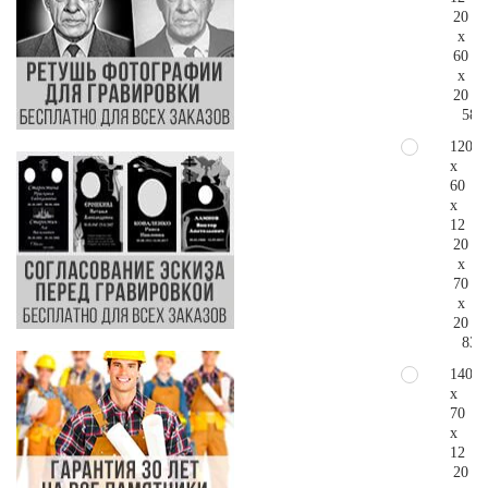
20
x
60
x
20
58.
120
x
60
x
12
20
x
70
x
20
83.
140
x
70
x
12
20