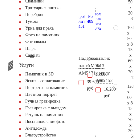
Скамейки
50
x
Тротуарная плитка
20
Поребрик
31.
Тумбы
100
Урна для праха
x
Фото на памятник
50
Фотоовалы
x 8
Шары
15
x
Сaggiati
Надгробная
Роза
Столик
60
Услуги
плита
AM0913
на
x
20
AM5171
могилу
Памятник в 3D
23.000
45.
AM5452
руб.
Эскиз - согласование
39.600
120
Портреты на памятник
руб.
16.200
x
Цветной портрет
руб.
60
Ручная гравировка
x 8
Гравировка с выездом
15
x
Ретушь на памятник
70
Восстановление фото
x
Антидождь
20
Благоустройство
59.