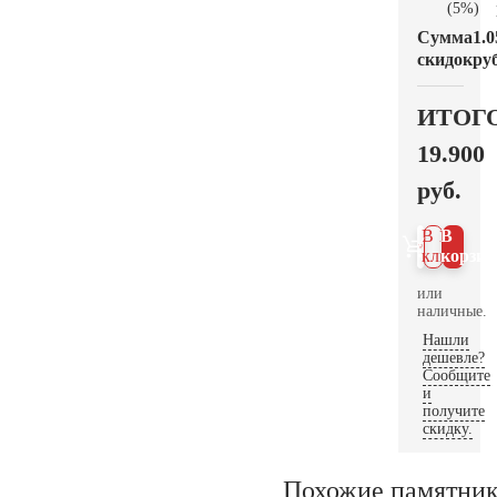
(5%)
Сумма
1.0
скидок
руб
ИТОГ
19.900
руб.
В 1
В
клик
корзин
или
наличные.
Нашли
дешевле?
Сообщите
и
получите
скидку.
Похожие памятни