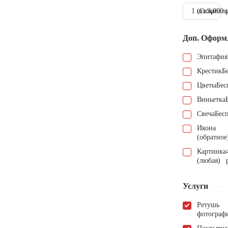
1 шт.
(Скарпель
9.000 
Доп. Оформ
Эпитафия
Крестик
Б
Цветы
Бес
Виньетка
Свеча
Бес
Икона
(обратное
Картинка
(любая)
Услуги
Ретушь
фотограф