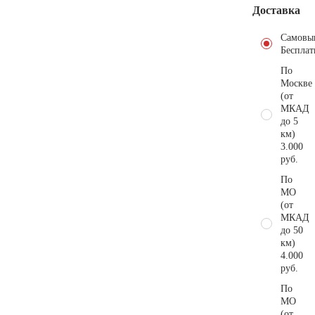
Доставка
Самовы
Бесплат
По
Москве
(от
МКАД
до 5
км)
3.000
руб.
По
МО
(от
МКАД
до 50
км)
4.000
руб.
По
МО
(от