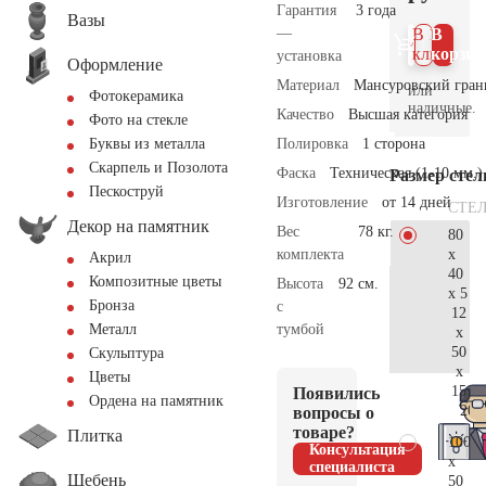
Гарантия
3 года
Вазы
—
В 1
В
клик
корзин
установка
Оформление
Материал
Мансуровский гран
или
Фотокерамика
наличные.
Качество
Высшая категория
Фото на стекле
Полировка
1 сторона
Буквы из металла
Скарпель и Позолота
Фаска
Техническая (1-10 мм.)
Размер сте
Пескоструй
Изготовление
от 14 дней
СТЕ
Декор на памятник
Вес
78 кг.
80
x
комплекта
Акрил
40
Композитные цветы
Высота
92 см.
x 5
Бронза
с
12
тумбой
Металл
x
50
Скульптура
x
Цветы
15
Появились
Ордена на памятник
20.
вопросы о
товаре?
Плитка
100
Консультация
x
специалиста
Щебень
50