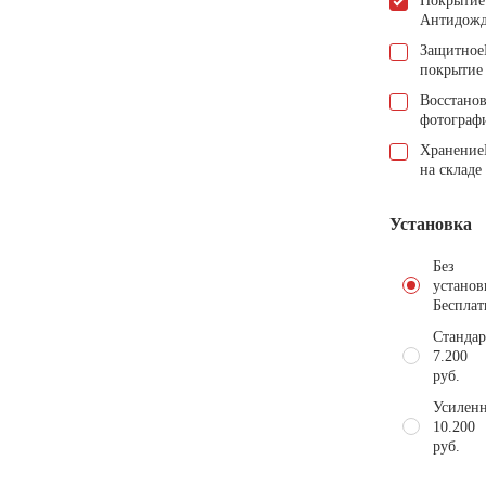
Покрытие
Антидож
Защитное
покрытие
Восстано
фотограф
Хранение
на складе
Установка
Без
установ
Бесплат
Стандар
7.200
руб.
Усиленн
10.200
руб.