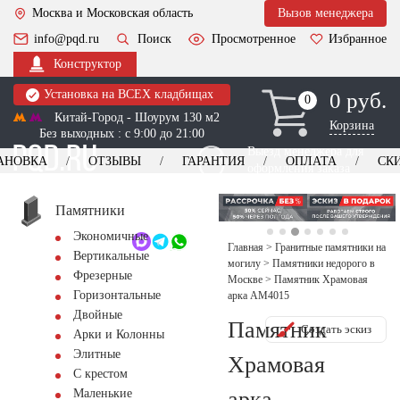
Москва и Московская область
Вызов менеджера
info@pqd.ru
Поиск
Просмотренное
Избранное
Конструктор
Установка на ВСЕХ кладбищах
0 руб.
0
0
Китай-Город - Шоурум 130 м2
Корзина
Без выходных : с 9:00 до 21:00
Выезд менеджера для
АНОВКА
ОТЗЫВЫ
ГАРАНТИЯ
ОПЛАТА
СК
оформления заказа
изготовление
Заказать выезд
памятников
+7 (495) 518-44-23
Памятники
Экономичные
Обратный звонок
Главная
>
Гранитные памятники на
Вертикальные
могилу
>
Памятники недорого в
Фрезерные
Москве
>
Памятник Храмовая
Горизонтальные
арка AM4015
Двойные
Памятник
Создать эскиз
Арки и Колонны
Элитные
Храмовая
С крестом
арка
Маленькие