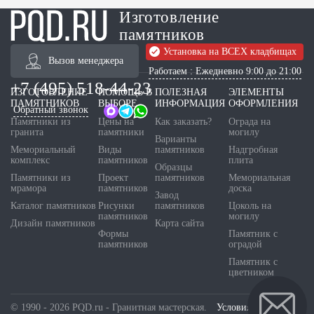
Изготовление
памятников
Установка на ВСЕХ кладбищах
Вызов менеджера
Работаем : Ежедневно 9:00 до 21:00
+7 (495) 518-44-23
ИЗГОТОВЛЕНИЕ
ПОМОЩЬ В
ПОЛЕЗНАЯ
ЭЛЕМЕНТЫ
ПАМЯТНИКОВ
ВЫБОРЕ
ИНФОРМАЦИЯ
ОФОРМЛЕНИЯ
Обратный звонок
Памятники из
Цены на
Как заказать?
Ограда на
гранита
памятники
могилу
Варианты
Мемориальный
Виды
памятников
Надгробная
комплекс
памятников
плита
Образцы
Памятники из
Проект
памятников
Мемориальная
мрамора
памятников
доска
Завод
Каталог памятников
Рисунки
памятников
Цоколь на
памятников
могилу
Дизайн памятников
Карта сайта
Формы
Памятник с
памятников
оградой
Памятник с
цветником
© 1990 - 2026 PQD.ru - Гранитная мастерская.
Условия