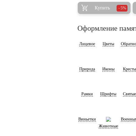
Купить
5%
Оформление памя
Лицевое
Цветы
Обратно
Природа
Иконы
Кресты
Рамки
Шрифты
Святые
Виньетки
Военны
Животные