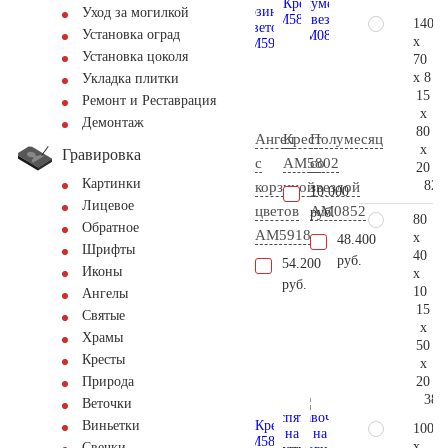
Уход за могилкой
140
Установка оград
x
Установка цоколя
70
x 8
Укладка плитки
15
Ремонт и Реставрация
x
Демонтаж
80
Ангел
Крест
Полумесяц
x
Гравировка
с
AM5802
со
20
Картинки
82.
корзиной
звездой
10.000
Лицевое
цветов
AM0852
руб.
80
Обратное
AM5918
x
48.400
Шрифты
40
руб.
54.200
Иконы
x
руб.
10
Ангелы
15
Святые
x
Храмы
50
Кресты
x
20
Природа
38.
Веточки
Виньетки
100
x
Свечки