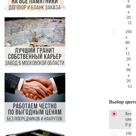
x
80
x
20
115.
160
x
80
x
12
20
x
90
x
20
145.
Выбор цвет
Без
цветн
0 руб
100