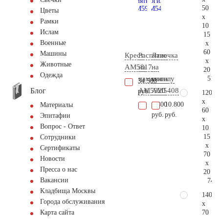
50
Цветы
x
Рамки
10
Ислам
15
Военные
x
60
Машины
Крест
Распятие
Лавочка
x
Животные
AM5817
на
на
20
Одежда
51.
памятник
могилу
34.500
Блог
AM5920
AM5408
руб.
120
x
3.400
10.800
Материалы
60
руб.
руб.
Эпитафии
x
Вопрос - Ответ
10
15
Сотрудники
x
Сертификаты
70
Новости
x
Пресса о нас
20
Вакансии
74.
Кладбища Москвы
140
Города обслуживания
x
70
Карта сайта