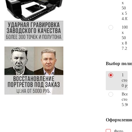
x
50
x 5
4.830
100
x
50
x 8
7.210
Выбор поли
1
сторо
0 руб
Все
стор
5.900
Оформлени
Фото