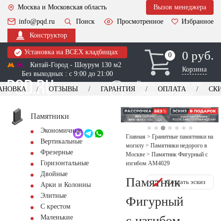
Москва и Московская область
Вызов менеджера
info@pqd.ru
Поиск
Просмотренное
Избранное
Конструктор
Установка на ВСЕХ кладбищах
0 руб.
0
0
Китай-Город - Шоурум 130 м2
Корзина
Без выходных : с 9:00 до 21:00
Выезд менеджера для
АНОВКА
ОТЗЫВЫ
ГАРАНТИЯ
ОПЛАТА
СК
оформления заказа
изготовление
Заказать выезд
памятников
+7 (495) 518-44-23
Памятники
Экономичные
Обратный звонок
Главная
>
Гранитные памятники на
Вертикальные
могилу
>
Памятники недорого в
Фрезерные
Москве
>
Памятник Фигурный с
Горизонтальные
изгибом AM4029
Двойные
Памятник
Создать эскиз
Арки и Колонны
Элитные
Фигурный
С крестом
с изгибом
Маленькие