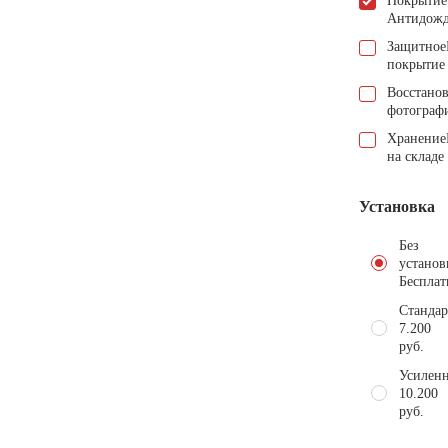
Покрытие
Антидож
Защитное
покрытие
Восстано
фотограф
Хранение
на складе
Установка
Без
установ
Бесплат
Стандар
7.200
руб.
Усиленн
10.200
руб.