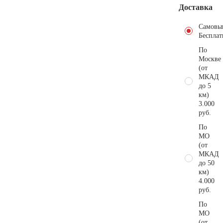
Доставка
Самовы
Бесплат
По
Москве
(от
МКАД
до 5
км)
3.000
руб.
По
МО
(от
МКАД
до 50
км)
4.000
руб.
По
МО
(от