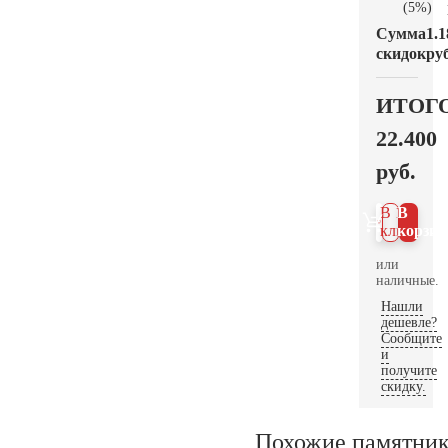
(5%)
Сумма
1.1
скидок
руб
ИТОГ
22.400
руб.
В 1
В
клик
корзин
или
наличные.
Нашли
дешевле?
Сообщите
и
получите
скидку.
Похожие памятни