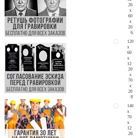
20
x
60
x
20
62.
120
x
60
x
12
20
x
70
x
20
87.
140
x
70
x
12
20