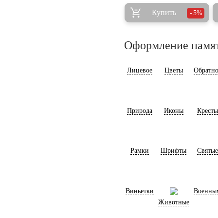
Купить
5%
Оформление памя
Лицевое
Цветы
Обратно
Природа
Иконы
Кресты
Рамки
Шрифты
Святые
Виньетки
Военны
Животные