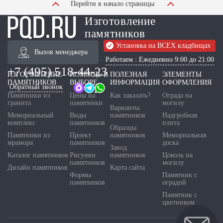
Перейти в начало страницы
Изготовление
памятников
Установка на ВСЕХ кладбищах
Вызов менеджера
Работаем : Ежедневно 9:00 до 21:00
+7 (495) 518-44-23
ИЗГОТОВЛЕНИЕ
ПОМОЩЬ В
ПОЛЕЗНАЯ
ЭЛЕМЕНТЫ
ПАМЯТНИКОВ
ВЫБОРЕ
ИНФОРМАЦИЯ
ОФОРМЛЕНИЯ
Обратный звонок
Памятники из
Цены на
Как заказать?
Ограда на
гранита
памятники
могилу
Варианты
Мемориальный
Виды
памятников
Надгробная
комплекс
памятников
плита
Образцы
Памятники из
Проект
памятников
Мемориальная
мрамора
памятников
доска
Завод
Каталог памятников
Рисунки
памятников
Цоколь на
памятников
могилу
Дизайн памятников
Карта сайта
Формы
Памятник с
памятников
оградой
Памятник с
цветником