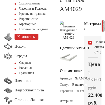
Эксклюзивные
AM4029
Часовни и Голгофы
Кресты из гранита
Европейские
Материал
Мраморные
:
Готовые со Скидкой
Комплексы
Полная
Цоколя
оплата
Цветник АМ5101
(5%)
Ограды
Сварная
Цена
Кованная
О памятнике
:
Гранитная
Артикул
№ AM4029
23.600
Цветники
Статус
В наличии
руб.
Надгробная плита
Гарантия
30 лет
22.400
—
Столики, Лавочки
материал
руб.