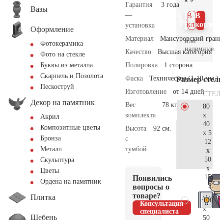
Гарантия
3 года
Вазы
—
В 1
В
клик
корзин
установка
Оформление
Материал
Мансуровский гран
или
Фотокерамика
наличные.
Качество
Высшая категория
Фото на стекле
Полировка
1 сторона
Буквы из металла
Скарпель и Позолота
Фаска
Техническая (1-10 мм.)
Размер сте
Пескоструй
Изготовление
от 14 дней
СТЕ
Декор на памятник
Вес
78 кг.
80
x
комплекта
Акрил
40
Композитные цветы
Высота
92 см.
x 5
Бронза
с
12
тумбой
Металл
x
50
Скульптура
x
Цветы
15
Появились
Ордена на памятник
23.
вопросы о
товаре?
Плитка
100
Консультация
x
специалиста
Щебень
50