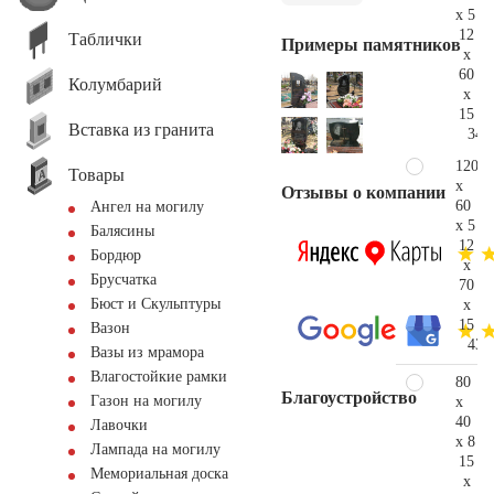
x 5
12
Таблички
Примеры памятников
x
60
Колумбарий
x
15
Вставка из гранита
34.
120
Товары
x
Отзывы о компании
60
Ангел на могилу
x 5
Балясины
12
Бордюр
x
Брусчатка
70
Бюст и Скульптуры
x
15
Вазон
43.
Вазы из мрамора
Влагостойкие рамки
80
Благоустройство
Газон на могилу
x
40
Лавочки
x 8
Лампада на могилу
15
Мемориальная доска
x