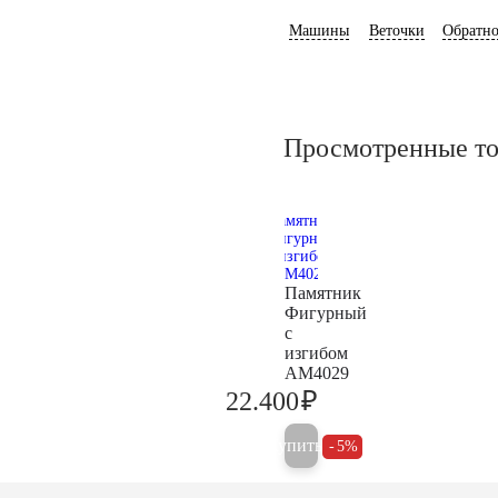
Машины
Веточки
Обратно
Просмотренные т
Памятник
Фигурный
с
изгибом
AM4029
₽
22.400
23.600
Купить
5%