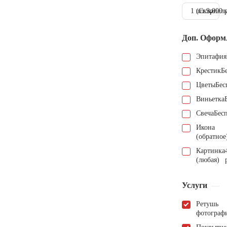
1 шт.
(Скарпель
9.000 
Доп. Оформ
Эпитафия
Крестик
Б
Цветы
Бес
Виньетка
Свеча
Бес
Икона
(обратное
Картинка
(любая)
Услуги
Ретушь
фотограф