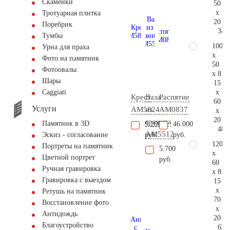
Скамейки
50
x
Тротуарная плитка
20
Поребрик
34.
Тумбы
100
Урна для праха
x
Фото на памятник
50
Фотоовалы
x 8
Шары
15
x
Сaggiati
Крест
Ваза
Распятие
60
Услуги
AM5824
из
AM0837
x
20
гранита
Памятник в 3D
9.200
46.000
48.
AM5512
руб.
руб.
Эскиз - согласование
120
Портреты на памятник
5.700
x
Цветной портрет
руб.
60
Ручная гравировка
x 8
Гравировка с выездом
15
x
Ретушь на памятник
70
Восстановление фото
x
Антидождь
20
Благоустройство
63.