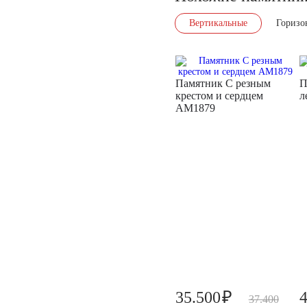
Вертикальные
Горизо
Памятник С резным
П
крестом и сердцем
л
AM1879
₽
35.500
37.400