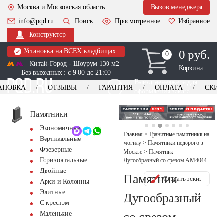
Москва и Московская область
Вызов менеджера
info@pqd.ru
Поиск
Просмотренное
Избранное
Конструктор
Установка на ВСЕХ кладбищах
0 руб.
0
0
Китай-Город - Шоурум 130 м2
Корзина
Без выходных : с 9:00 до 21:00
Выезд менеджера для
АНОВКА
ОТЗЫВЫ
ГАРАНТИЯ
ОПЛАТА
СК
оформления заказа
изготовление
Заказать выезд
памятников
+7 (495) 518-44-23
Памятники
Экономичные
Обратный звонок
Главная
>
Гранитные памятники на
Вертикальные
могилу
>
Памятники недорого в
Фрезерные
Москве
>
Памятник
Горизонтальные
Дугообразный со срезом AM4044
Двойные
Памятник
Создать эскиз
Арки и Колонны
Элитные
Дугообразный
С крестом
со срезом
Маленькие