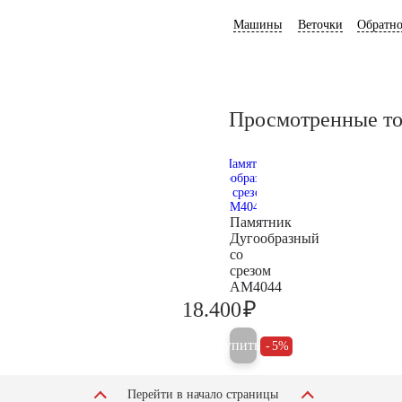
Машины
Веточки
Обратно
Просмотренные т
Памятник
Дугообразный
со
срезом
AM4044
₽
18.400
19.400
Купить
5%
Перейти в начало страницы