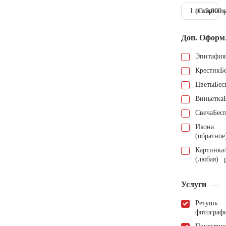
1 шт.
(Скарпель
9.000 
Доп. Оформ
Эпитафия
Крестик
Б
Цветы
Бес
Виньетка
Свеча
Бес
Икона
(обратное
Картинка
(любая)
Услуги
Ретушь
фотограф