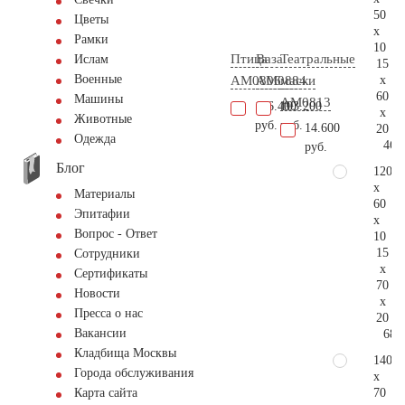
50
Цветы
x
Рамки
10
Птица
Ваза
Театральные
Ислам
15
Военные
x
AM0806
AM0884
маски
60
Машины
AM0813
126.400
103.200
x
Животные
руб.
руб.
14.600
20
Одежда
46.
руб.
Блог
120
x
Материалы
60
Эпитафии
x
Вопрос - Ответ
10
15
Сотрудники
x
Сертификаты
70
Новости
x
Пресса о нас
20
Вакансии
68.
Кладбища Москвы
140
Города обслуживания
x
70
Карта сайта