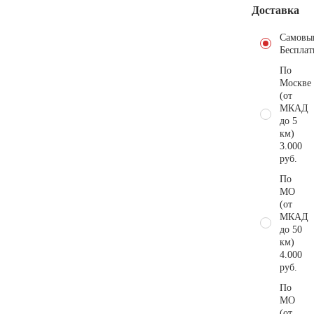
Доставка
Самовы
Бесплат
По
Москве
(от
МКАД
до 5
км)
3.000
руб.
По
МО
(от
МКАД
до 50
км)
4.000
руб.
По
МО
(от