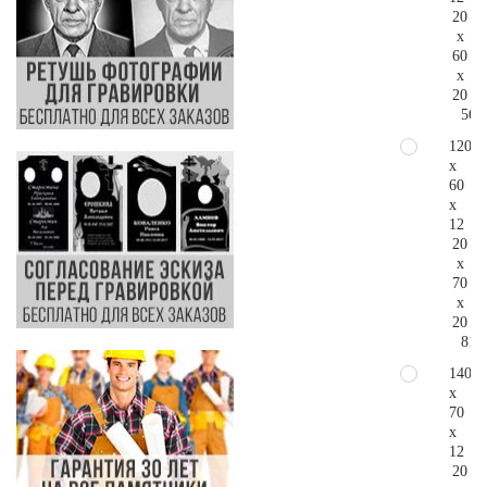
20
x
60
x
20
56.
120
x
60
x
12
20
x
70
x
20
81.
140
x
70
x
12
20