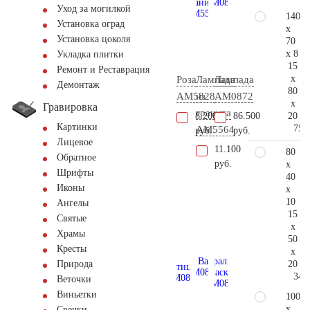
Уход за могилкой
140
Установка оград
x
Установка цоколя
70
x 8
Укладка плитки
15
Ремонт и Реставрация
x
Роза
Лампада
Лампада
Демонтаж
80
AM5828
из
AM0872
x
Гравировка
гранита
20
8.200
86.500
Картинки
75.
AM5564
руб.
руб.
Лицевое
11.100
80
Обратное
руб.
x
Шрифты
40
Иконы
x
10
Ангелы
15
Святые
x
Храмы
50
Кресты
x
20
Природа
34.
Веточки
Виньетки
100
x
Свечки