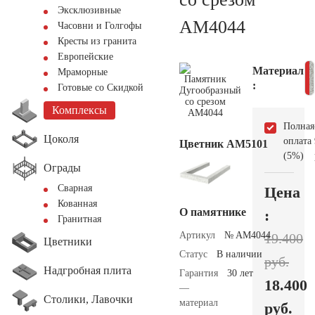
Эксклюзивные
AM4044
Часовни и Голгофы
Кресты из гранита
Европейские
Материал
Мраморные
:
Готовые со Скидкой
Комплексы
Полная
Цоколя
оплата
Цветник АМ5101
(5%)
Ограды
Сварная
Цена
Кованная
О памятнике
:
Гранитная
Артикул
№ AM4044
19.400
Цветники
Статус
В наличии
руб.
Надгробная плита
Гарантия
30 лет
18.400
—
Столики, Лавочки
материал
руб.