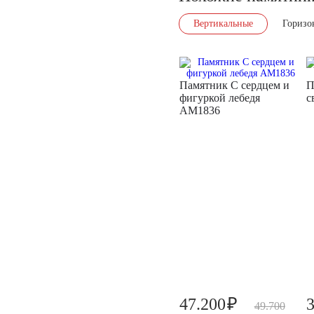
Вертикальные
Горизо
Памятник С сердцем и
П
фигуркой лебедя
с
AM1836
₽
47.200
49.700