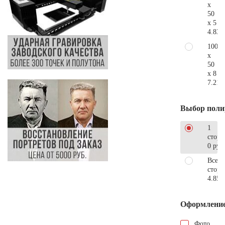
x
50
x 5
4.830
100
x
50
x 8
7.210
Выбор поли
1
сторо
0 руб
Все
стор
4.850
Оформлени
Фото