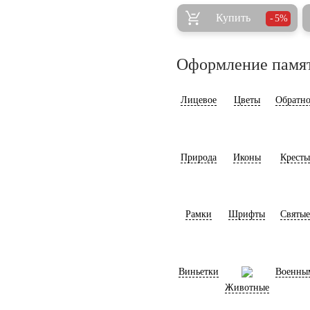
Купить
5%
Оформление памя
Лицевое
Цветы
Обратно
Природа
Иконы
Кресты
Рамки
Шрифты
Святые
Виньетки
Военны
Животные