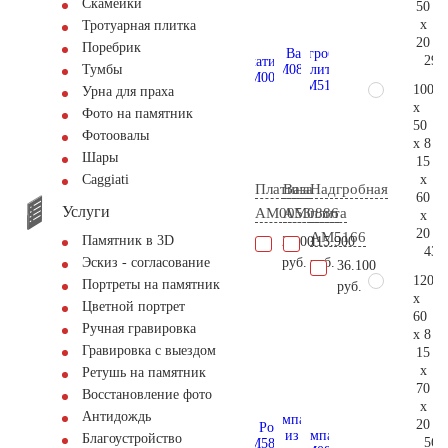
Скамейки
50
x
Тротуарная плитка
20
Поребрик
29.
Тумбы
100
Урна для праха
x
Фото на памятник
50
Фотоовалы
x 8
Шары
15
x
Сaggiati
Платина
Ваза
Надгробная
60
Услуги
AM0053
AM0886
плита
x
20
AM5166
Памятник в 3D
2.000
115.900
43.
руб.
руб.
Эскиз - согласование
36.100
120
Портреты на памятник
руб.
x
Цветной портрет
60
Ручная гравировка
x 8
Гравировка с выездом
15
x
Ретушь на памятник
70
Восстановление фото
x
Антидождь
20
Благоустройство
56.