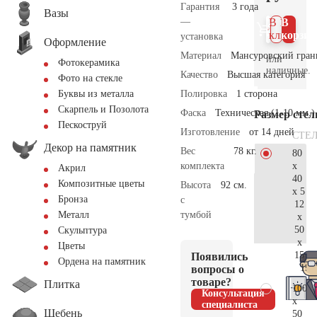
Гарантия
3 года
Вазы
—
В 1
В
клик
корзин
установка
Оформление
Материал
Мансуровский гран
или
Фотокерамика
наличные.
Качество
Высшая категория
Фото на стекле
Полировка
1 сторона
Буквы из металла
Скарпель и Позолота
Фаска
Техническая (1-10 мм.)
Размер сте
Пескоструй
Изготовление
от 14 дней
СТЕ
Декор на памятник
Вес
78 кг.
80
x
комплекта
Акрил
40
Композитные цветы
Высота
92 см.
x 5
Бронза
с
12
тумбой
Металл
x
50
Скульптура
x
Цветы
15
Появились
Ордена на памятник
19.
вопросы о
товаре?
Плитка
100
Консультация
x
специалиста
Щебень
50