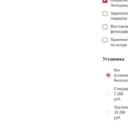
Покрытие
Антидож
Защитное
покрытие
Восстано
фотограф
Хранение
на складе
Установка
Без
установ
Бесплат
Стандар
7.200
руб.
Усиленн
10.200
руб.