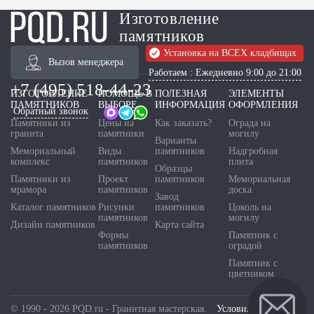
Изготовление
памятников
Установка на ВСЕХ кладбищах
Вызов менеджера
Работаем : Ежедневно 9:00 до 21:00
+7 (495) 518-44-23
ИЗГОТОВЛЕНИЕ
ПОМОЩЬ В
ПОЛЕЗНАЯ
ЭЛЕМЕНТЫ
ПАМЯТНИКОВ
ВЫБОРЕ
ИНФОРМАЦИЯ
ОФОРМЛЕНИЯ
Обратный звонок
Памятники из
Цены на
Как заказать?
Ограда на
гранита
памятники
могилу
Варианты
Мемориальный
Виды
памятников
Надгробная
комплекс
памятников
плита
Образцы
Памятники из
Проект
памятников
Мемориальная
мрамора
памятников
доска
Завод
Каталог памятников
Рисунки
памятников
Цоколь на
памятников
могилу
Дизайн памятников
Карта сайта
Формы
Памятник с
памятников
оградой
Памятник с
цветником
© 1990 - 2026 PQD.ru - Гранитная мастерская.
Условия