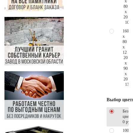
x
80
x
20
107.
160
x
80
x
12
20
x
90
x
20
136.
Выбор цвет
Без
цветн
0 руб
100