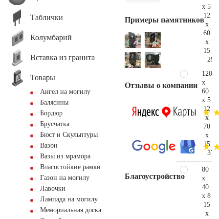
x 5
12
Таблички
Примеры памятников
x
60
Колумбарий
x
15
Вставка из гранита
29.
120
Товары
x
Отзывы о компании
60
Ангел на могилу
x 5
Балясины
12
Бордюр
x
Брусчатка
70
Бюст и Скульптуры
x
15
Вазон
37.
Вазы из мрамора
Влагостойкие рамки
80
Благоустройство
Газон на могилу
x
40
Лавочки
x 8
Лампада на могилу
15
Мемориальная доска
x