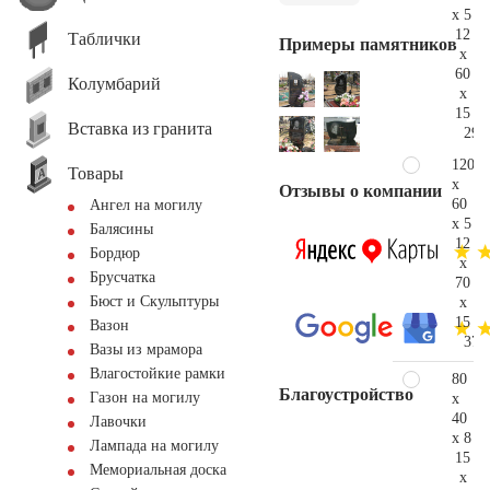
x 5
12
Таблички
Примеры памятников
x
60
Колумбарий
x
15
Вставка из гранита
29.
120
Товары
x
Отзывы о компании
60
Ангел на могилу
x 5
Балясины
12
Бордюр
x
Брусчатка
70
Бюст и Скульптуры
x
15
Вазон
37.
Вазы из мрамора
Влагостойкие рамки
80
Благоустройство
Газон на могилу
x
40
Лавочки
x 8
Лампада на могилу
15
Мемориальная доска
x