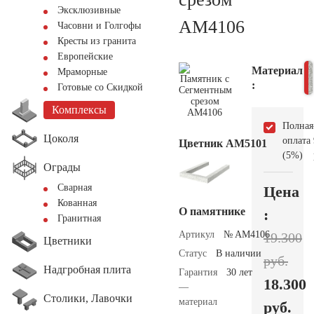
Эксклюзивные
AM4106
Часовни и Голгофы
Кресты из гранита
Европейские
Материал
Мраморные
:
Готовые со Скидкой
Комплексы
Полная
Цоколя
оплата
Цветник АМ5101
(5%)
Ограды
Сварная
Цена
Кованная
О памятнике
:
Гранитная
Артикул
№ AM4106
19.300
Цветники
Статус
В наличии
руб.
Надгробная плита
Гарантия
30 лет
18.300
—
Столики, Лавочки
материал
руб.