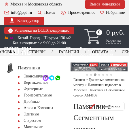
Москва и Московская область
Вызов менеджера
info@pqd.ru
Поиск
Просмотренное
Избранное
Конструктор
Установка на ВСЕХ кладбищах
0 руб.
0
0
Китай-Город - Шоурум 130 м2
Корзина
Без выходных : с 9:00 до 21:00
Выезд менеджера для
АНОВКА
ОТЗЫВЫ
ГАРАНТИЯ
ОПЛАТА
СК
оформления заказа
изготовление
Заказать выезд
памятников
+7 (495) 518-44-23
Памятники
Экономичные
Обратный звонок
Главная
>
Гранитные памятники на
Вертикальные
могилу
>
Памятники недорого в
Фрезерные
Москве
>
Памятник с Сегментным
Горизонтальные
срезом AM4106
Двойные
Памятник с
Создать эскиз
Арки и Колонны
Элитные
Сегментным
С крестом
срезом
Маленькие