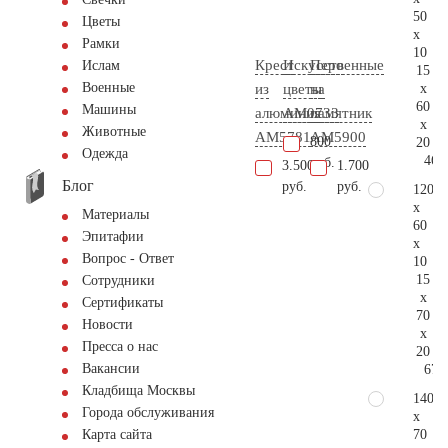
50
Цветы
x
Рамки
10
Крест
Искусственные
Перо
Ислам
15
Военные
x
из
цветы
на
60
Машины
алюминия
AM0733
памятник
x
Животные
AM5781
AM5900
800
20
Одежда
46.
руб.
3.500
1.700
Блог
руб.
руб.
120
x
Материалы
60
Эпитафии
x
Вопрос - Ответ
10
15
Сотрудники
x
Сертификаты
70
Новости
x
Пресса о нас
20
Вакансии
67.
Кладбища Москвы
140
Города обслуживания
x
70
Карта сайта