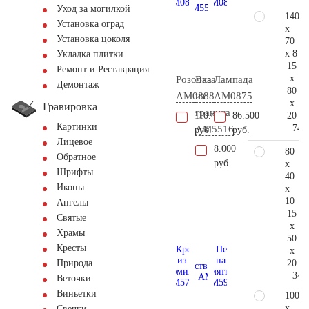
Уход за могилкой
140
Установка оград
x
Установка цоколя
70
x 8
Укладка плитки
15
Ремонт и Реставрация
x
Розочка
Ваза
Лампада
Демонтаж
80
AM0888
из
AM0875
x
Гравировка
гранита
20
110.400
86.500
Картинки
74.
AM5516
руб.
руб.
Лицевое
8.000
80
Обратное
руб.
x
Шрифты
40
Иконы
x
10
Ангелы
15
Святые
x
Храмы
50
Кресты
x
20
Природа
34.
Веточки
Виньетки
100
x
Свечки