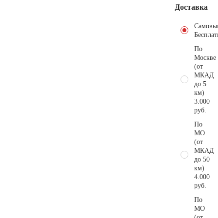
Доставка
Самовы
Бесплат
По
Москве
(от
МКАД
до 5
км)
3.000
руб.
По
МО
(от
МКАД
до 50
км)
4.000
руб.
По
МО
(от