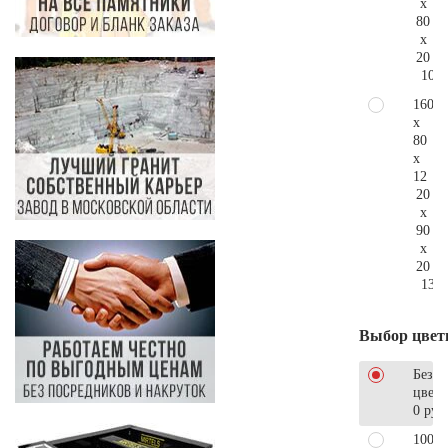
x
80
x
20
107.
160
x
80
x
12
20
x
90
x
20
136.
Выбор цвет
Без
цветн
0 руб
100