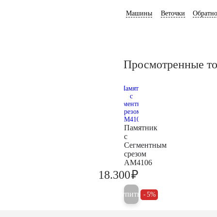
Машины
Веточки
Обратно
Просмотренные т
Памятник
с
Сегментным
срезом
AM4106
₽
18.300
19.300
Купить
5%