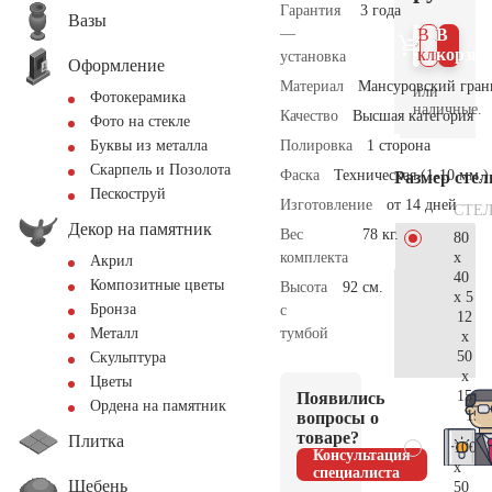
Гарантия
3 года
Вазы
—
В 1
В
клик
корзин
установка
Оформление
Материал
Мансуровский гран
или
Фотокерамика
наличные.
Качество
Высшая категория
Фото на стекле
Полировка
1 сторона
Буквы из металла
Скарпель и Позолота
Фаска
Техническая (1-10 мм.)
Размер сте
Пескоструй
Изготовление
от 14 дней
СТЕ
Декор на памятник
Вес
78 кг.
80
x
комплекта
Акрил
40
Композитные цветы
Высота
92 см.
x 5
Бронза
с
12
тумбой
Металл
x
50
Скульптура
x
Цветы
15
Появились
Ордена на памятник
19.
вопросы о
товаре?
Плитка
100
Консультация
x
специалиста
Щебень
50