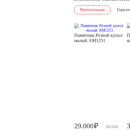
Вертикальные
Горизо
Памятник Резной купол
П
малый AM1251
щ
₽
29.000
30.500