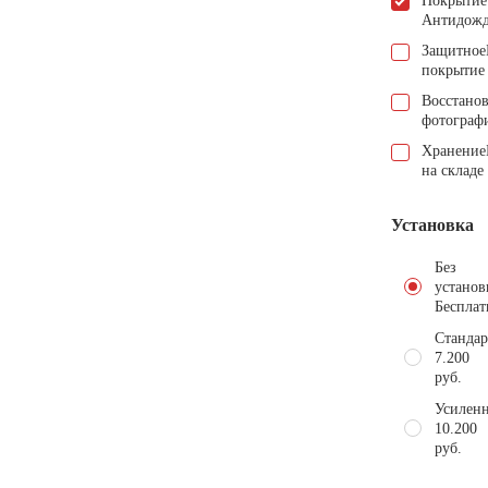
Покрытие
Антидож
Защитное
покрытие
Восстано
фотограф
Хранение
на складе
Установка
Без
установ
Бесплат
Стандар
7.200
руб.
Усиленн
10.200
руб.