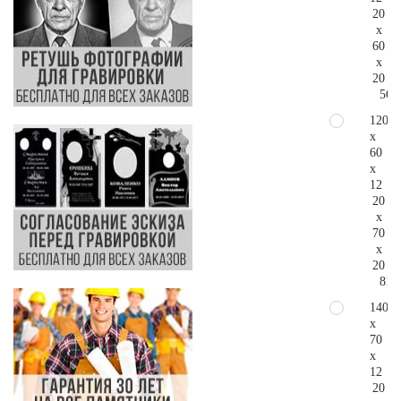
20
x
60
x
20
56.
120
x
60
x
12
20
x
70
x
20
81.
140
x
70
x
12
20