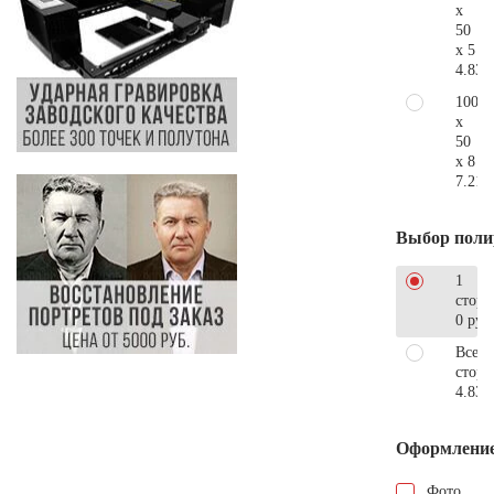
x
50
x 5
4.830
100
x
50
x 8
7.210
Выбор поли
1
сторо
0 руб
Все
стор
4.830
Оформлени
Фото