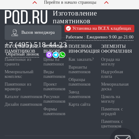
Перейти в начало страницы
Изготовление
памятников
Установка на ВСЕХ кладбищах
Вызов менеджера
Работаем : Ежедневно 9:00 до 21:00
+7 (495) 518-44-23
ИЗГОТОВЛЕНИЕ
ПОМОЩЬ В
ПОЛЕЗНАЯ
ЭЛЕМЕНТЫ
ПАМЯТНИКОВ
ВЫБОРЕ
ИНФОРМАЦИЯ
ОФОРМЛЕНИЯ
Обратный звонок
Памятники из
Цены на
Как заказать?
Ограда на
гранита
памятники
могилу
Варианты
Мемориальный
Виды
памятников
Надгробная
комплекс
памятников
плита
Образцы
Памятники из
Проект
памятников
Мемориальная
мрамора
памятников
доска
Завод
Каталог памятников
Рисунки
памятников
Цоколь на
памятников
могилу
Дизайн памятников
Карта сайта
Формы
Памятник с
памятников
оградой
Памятник с
цветником