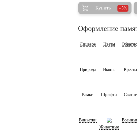
Купить
5%
Оформление памя
Лицевое
Цветы
Обратно
Природа
Иконы
Кресты
Рамки
Шрифты
Святые
Виньетки
Военны
Животные