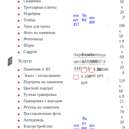
Скамейки
50
x
Тротуарная плитка
20
Поребрик
29.
Тумбы
100
Урна для праха
x
Фото на памятник
50
Фотоовалы
x 8
Шары
15
x
Сaggiati
Акриловые
Ваза
Лампада
60
Услуги
цветы
AM0880
AM0874
x
20
AM5724
Памятник в 3D
103.200
86.500
43.
руб.
руб.
Эскиз - согласование
6.100
120
Портреты на памятник
руб.
x
Цветной портрет
60
Ручная гравировка
x 8
Гравировка с выездом
15
x
Ретушь на памятник
70
Восстановление фото
x
Антидождь
20
Благоустройство
56.