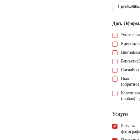
1 шт.
(Скарпель
9.000 
Доп. Оформ
Эпитафия
Крестик
Б
Цветы
Бес
Виньетка
Свеча
Бес
Икона
(обратное
Картинка
(любая)
Услуги
Ретушь
фотограф