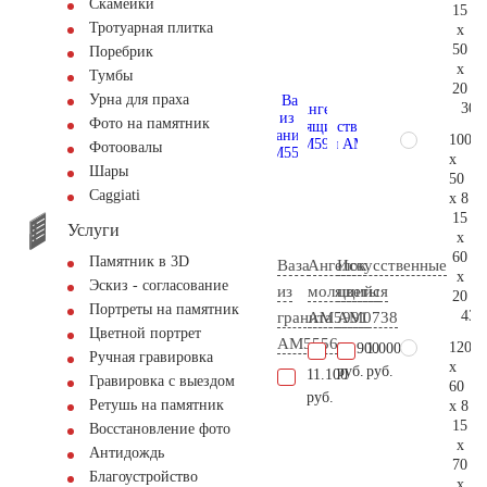
Скамейки
15
Тротуарная плитка
x
50
Поребрик
x
Тумбы
20
Урна для праха
30.
Фото на памятник
100
Фотоовалы
x
Шары
50
Сaggiati
x 8
15
Услуги
x
60
Памятник в 3D
Ваза
Ангелок
Искусственные
x
Эскиз - согласование
из
молящийся
цветы
20
Портреты на памятник
43.
гранита
AM5991
AM0738
Цветной портрет
AM5556
120
25.900
1.000
Ручная гравировка
x
руб.
руб.
11.100
Гравировка с выездом
60
руб.
Ретушь на памятник
x 8
15
Восстановление фото
x
Антидождь
70
Благоустройство
x