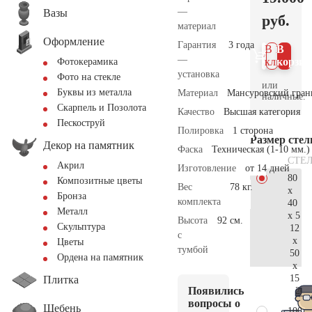
—
Вазы
руб.
материал
Оформление
Гарантия
3 года
В 1
В
—
клик
корзин
Фотокерамика
установка
Фото на стекле
или
Буквы из металла
Материал
Мансуровский гран
наличные.
Скарпель и Позолота
Качество
Высшая категория
Пескоструй
Полировка
1 сторона
Размер сте
Декор на памятник
Фаска
Техническая (1-10 мм.)
СТЕ
Акрил
Изготовление
от 14 дней
80
Композитные цветы
Вес
78 кг.
x
Бронза
комплекта
40
Металл
x 5
Высота
92 см.
Скульптура
12
с
x
Цветы
тумбой
50
Ордена на памятник
x
15
Плитка
Появились
20.
вопросы о
Щебень
100