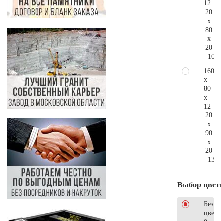
12
20
x
80
x
20
109.
160
x
80
x
12
20
x
90
x
20
137.
Выбор цвет
Без
цветн