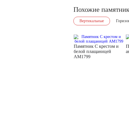
Похожие памятни
Вертикальные
Горизо
Памятник С крестом и
П
белой плащаницей
а
AM1799