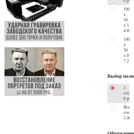
0 руб
100
x
50
x 5
4.830
100
x
50
x 8
7.210
Выбор поли
1
сторо
0 руб
Все
стор
5.000
Оформлени