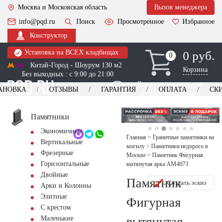
Москва и Московская область
Вызов менеджера
info@pqd.ru
Поиск
Просмотренное
Избранное
Конструктор
Установка на ВСЕХ кладбищах
0 руб.
0
0
Китай-Город - Шоурум 130 м2
Корзина
Без выходных : с 9:00 до 21:00
Выезд менеджера для
АНОВКА
ОТЗЫВЫ
ГАРАНТИЯ
ОПЛАТА
СК
оформления заказа
изготовление
Заказать выезд
памятников
+7 (495) 518-44-23
Памятники
Экономичные
Обратный звонок
Главная
>
Гранитные памятники на
Вертикальные
могилу
>
Памятники недорого в
Фрезерные
Москве
>
Памятник Фигурная
Горизонтальные
вытянутая арка AM4073
Двойные
Памятник
Создать эскиз
Арки и Колонны
Элитные
Фигурная
С крестом
вытянутая
Маленькие