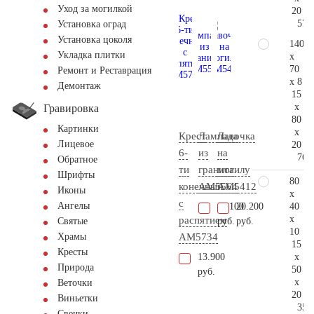
Уход за могилкой
20
57.
Установка оград
Установка цоколя
140
Укладка плитки
x
70
Ремонт и Реставрация
x 8
Демонтаж
15
x
Гравировка
80
Картинки
x
Крест
Лампада
Лавочка
Лицевое
20
6-
из
на
76.
Обратное
ти
гранита
могилу
Шрифты
80
конечный
AM5564
AM5412
Иконы
x
с
Ангелы
40
11.100
20.200
x
распятием
руб.
руб.
Святые
10
AM5734
Храмы
15
Кресты
x
13.900
Природа
50
руб.
x
Веточки
20
Виньетки
35.
Свечки