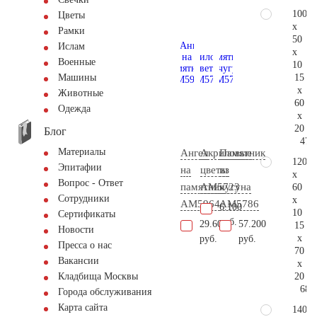
100
Цветы
x
Рамки
50
Ислам
x
Военные
10
15
Машины
x
Животные
60
Одежда
x
20
Блог
47.
Материалы
Ангел
Акриловые
Памятник
120
Эпитафии
на
цветы
из
x
Вопрос - Ответ
памятник
AM5723
чугуна
60
Сотрудники
x
AM5964
AM5786
6.100
10
Сертификаты
руб.
29.600
57.200
15
Новости
x
руб.
руб.
Пресса о нас
70
Вакансии
x
20
Кладбища Москвы
68.
Города обслуживания
Карта сайта
140