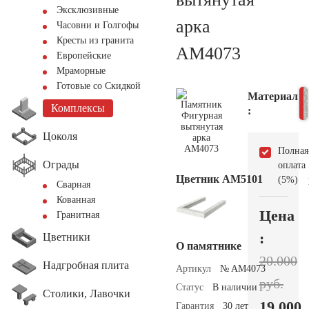
Эксклюзивные
арка
Часовни и Голгофы
Кресты из гранита
AM4073
Европейские
Мраморные
Готовые со Скидкой
Материал
Комплексы
:
Цоколя
Полная
Ограды
оплата
Цветник АМ5101
(5%)
Сварная
Кованная
Цена
Гранитная
:
Цветники
О памятнике
20.000
Надгробная плита
Артикул
№ AM4073
руб.
Статус
В наличии
Столики, Лавочки
19.000
Гарантия
30 лет