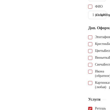
ФИО
1 шт.
(Скарпель
9.000 
Доп. Оформ
Эпитафия
Крестик
Б
Цветы
Бес
Виньетка
Свеча
Бес
Икона
(обратное
Картинка
(любая)
Услуги
Ретушь