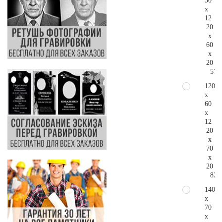
50
x
12
20
x
60
x
20
57.
120
x
60
x
12
20
x
70
x
20
82.
140
x
70
x