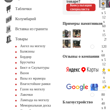
товаре?
x
Консультация
Таблички
50
специалиста
x 5
12
Колумбарий
x
Примеры памятников
60
Вставка из гранита
x
15
Товары
29.
Ангел на могилу
120
x
Балясины
60
Отзывы о компании
Бордюр
x 5
Брусчатка
12
Бюст и Скульптуры
x
70
Вазон
x
Вазы из мрамора
15
Влагостойкие рамки
38.
Газон на могилу
80
Лавочки
x
Лампада на могилу
Благоустройство
40
Мемориальная доска
x 8