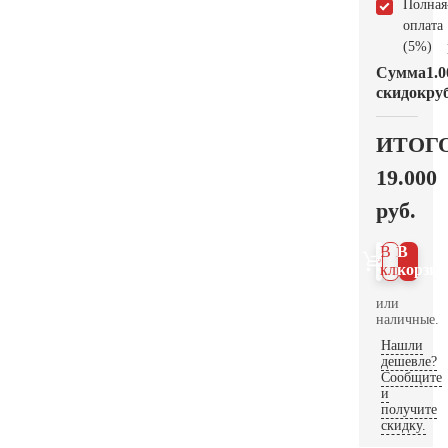
Полная
оплата
(5%)
Сумма
1.0
скидок
руб
ИТОГ
19.000
руб.
В 1
В
клик
корзин
или
наличные.
Нашли
дешевле?
Сообщите
и
получите
скидку.