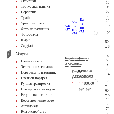
Скамейки
15
Тротуарная плитка
x
50
Поребрик
x
Тумбы
20
Урна для праха
30.
Фото на памятник
100
Фотоовалы
x
Шары
50
Сaggiati
x 8
15
Услуги
x
Барельеф
Брусчатка
Ваза
60
Памятник в 3D
AM5798
на
из
x
Эскиз - согласование
20
могилу
гранита
17.600
Портреты на памятник
43.
AM5659
AM5503
руб.
Цветной портрет
120
17.100
4.800
Ручная гравировка
x
руб.
руб.
Гравировка с выездом
60
Ретушь на памятник
x 8
15
Восстановление фото
x
Антидождь
70
Благоустройство
x