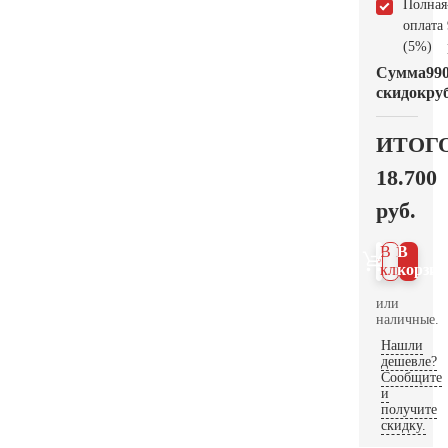
Полная
оплата
(5%)
Сумма
99
скидок
руб
ИТОГ
18.700
руб.
В 1
В
клик
корзин
или
наличные.
Нашли
дешевле?
Сообщите
и
получите
скидку.