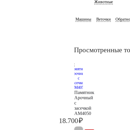
Животные
Машины
Веточки
Обратно
Просмотренные т
Памятник
Арочный
с
засечкой
AM4050
₽
18.700
19.700