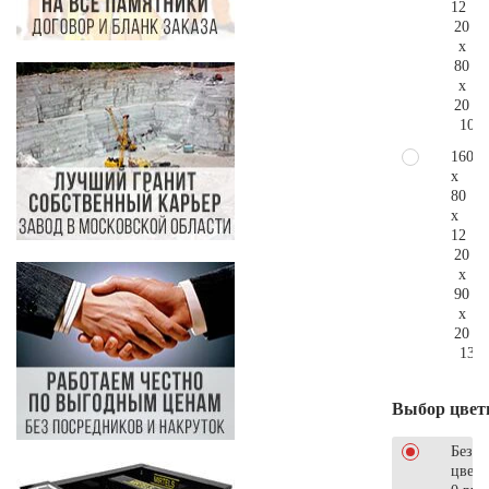
12
20
x
80
x
20
108.
160
x
80
x
12
20
x
90
x
20
137.
Выбор цвет
Без
цветн