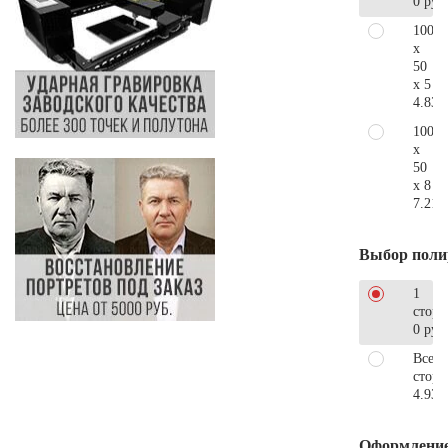
0 руб
100
x
50
x 5
4.830
100
x
50
x 8
7.210
Выбор поли
1
сторо
0 руб
Все
стор
4.930
Оформлени