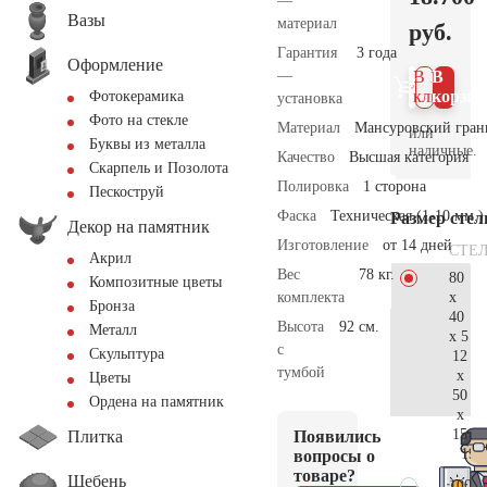
—
Вазы
материал
руб.
Гарантия
3 года
Оформление
—
В 1
В
клик
корзин
Фотокерамика
установка
Фото на стекле
Материал
Мансуровский гран
или
Буквы из металла
наличные.
Качество
Высшая категория
Скарпель и Позолота
Полировка
1 сторона
Пескоструй
Фаска
Техническая (1-10 мм.)
Размер сте
Декор на памятник
Изготовление
от 14 дней
СТЕ
Акрил
Вес
78 кг.
80
Композитные цветы
x
комплекта
Бронза
40
Высота
92 см.
Металл
x 5
с
Скульптура
12
тумбой
x
Цветы
50
Ордена на памятник
x
15
Плитка
Появились
19.
вопросы о
товаре?
Щебень
100