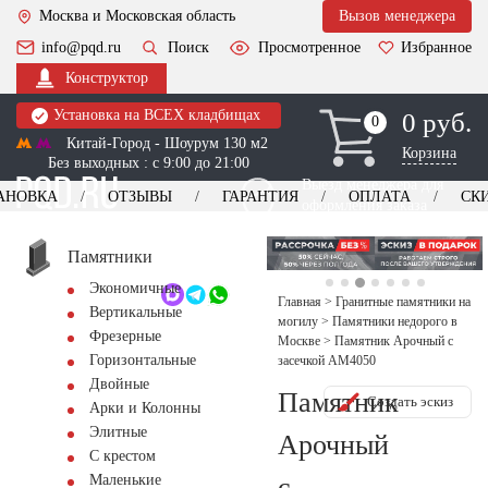
Москва и Московская область
Вызов менеджера
info@pqd.ru
Поиск
Просмотренное
Избранное
Конструктор
Установка на ВСЕХ кладбищах
0 руб.
0
0
Китай-Город - Шоурум 130 м2
Корзина
Без выходных : с 9:00 до 21:00
Выезд менеджера для
АНОВКА
ОТЗЫВЫ
ГАРАНТИЯ
ОПЛАТА
СК
оформления заказа
изготовление
Заказать выезд
памятников
+7 (495) 518-44-23
Памятники
Экономичные
Обратный звонок
Главная
>
Гранитные памятники на
Вертикальные
могилу
>
Памятники недорого в
Фрезерные
Москве
>
Памятник Арочный с
Горизонтальные
засечкой AM4050
Двойные
Памятник
Создать эскиз
Арки и Колонны
Элитные
Арочный
С крестом
с
Маленькие