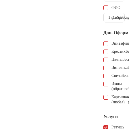
ФИО
1 шт.
(Скарпель
9.000 
Доп. Оформ
Эпитафия
Крестик
Б
Цветы
Бес
Виньетка
Свеча
Бес
Икона
(обратное
Картинка
(любая)
Услуги
Ретушь