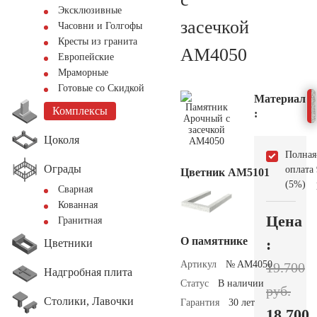
Эксклюзивные
засечкой
Часовни и Голгофы
Кресты из гранита
AM4050
Европейские
Мраморные
Готовые со Скидкой
Материал
Комплексы
:
Цоколя
Полная
Ограды
оплата
Цветник АМ5101
(5%)
Сварная
Кованная
Цена
Гранитная
О памятнике
:
Цветники
Артикул
№ AM4050
19.700
Надгробная плита
Статус
В наличии
руб.
Столики, Лавочки
Гарантия
30 лет
18.700