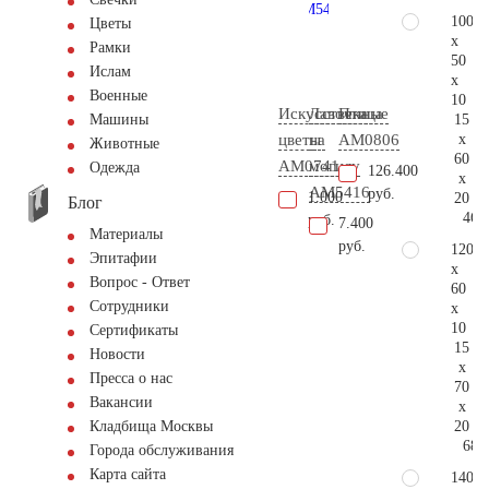
100
Цветы
x
Рамки
50
Ислам
x
Военные
10
Искусственные
Лавочка
Птица
15
Машины
x
цветы
на
AM0806
Животные
60
AM0741
могилу
Одежда
126.400
x
AM5416
руб.
1.000
20
Блог
46.
руб.
7.400
Материалы
руб.
120
Эпитафии
x
Вопрос - Ответ
60
Сотрудники
x
10
Сертификаты
15
Новости
x
Пресса о нас
70
Вакансии
x
20
Кладбища Москвы
68.
Города обслуживания
Карта сайта
140