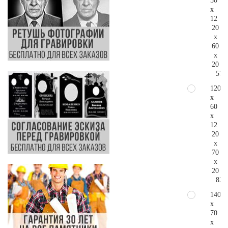
50
x
12
20
x
60
x
20
57.
120
x
60
x
12
20
x
70
x
20
82.
140
x
70
x