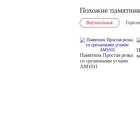
Похожие памятни
Вертикальные
Горизо
П
Памятник Простая резка
в
со срезанными углами
AM1011