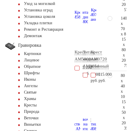
Уход за могилкой
20
57.
Установка оград
Установка цоколя
140
Укладка плитки
x
70
Ремонт и Реставрация
x 8
Демонтаж
15
x
Гравировка
80
Крест
Титан
Крест
Картинки
x
AM5808
медный
AM0720
Лицевое
20
75.
AM0054
кованный
Обратное
5.100
Шрифты
руб.
2.000
115.000
80
Иконы
руб.
руб.
x
Ангелы
40
x
Святые
10
Храмы
15
Кресты
x
Природа
50
x
Веточки
20
Виньетки
35.
Свечки