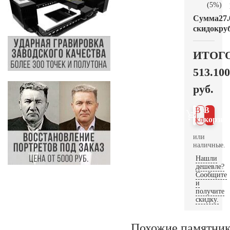
(5%)
Сумма
27.
скидок
руб
ИТОГ
513.100
руб.
В 1
В
клик
корзин
или
наличные.
Нашли
дешевле?
Сообщите
и
получите
скидку.
Похожие памятни