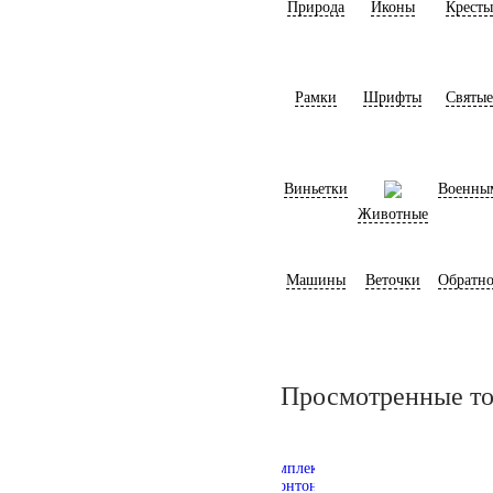
Природа
Иконы
Кресты
Рамки
Шрифты
Святые
Виньетки
Военны
Животные
Машины
Веточки
Обратно
Просмотренные т