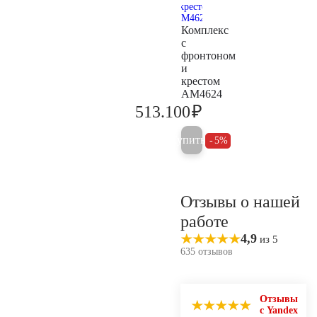
Комплекс
с
фронтоном
и
крестом
AM4624
₽
513.100
540.100
Купить
5%
Отзывы о нашей
работе
4,9
из 5
635 отзывов
Отзывы
с Yandex