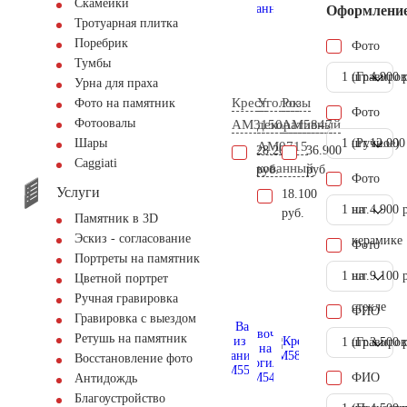
Скамейки
Оформлени
Тротуарная плитка
Поребрик
Фото
Тумбы
1 шт.
(Гравиров
4.900 
Урна для праха
Крест
Уголок
Розы
Фото на памятник
Фото
Фотоовалы
AM3150
декоративный
AM5847
1 шт.
(Ручное)
12.000
Шары
AM0715
28.200
36.900
Сaggiati
кованный
руб.
руб.
Фото
Услуги
18.100
1 шт.
на
4.900 
руб.
Памятник в 3D
Эскиз - согласование
керамике
Фото
Портреты на памятник
1 шт.
на
9.100 
Цветной портрет
Ручная гравировка
стекле
ФИО
Гравировка с выездом
Ретушь на памятник
1 шт.
(Гравиров
3.500 
Восстановление фото
ФИО
Антидождь
Благоустройство