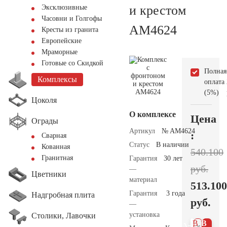
и крестом
Эксклюзивные
Часовни и Голгофы
AM4624
Кресты из гранита
Европейские
Мраморные
Готовые со Скидкой
Полная
Комплексы
оплата
(5%)
Цоколя
О комплексе
Цена
Ограды
Артикул
№ AM4624
:
Сварная
Статус
В наличии
Кованная
540.100
Гранитная
Гарантия
30 лет
руб.
—
Цветники
материал
513.100
Гарантия
3 года
Надгробная плита
руб.
—
установка
Столики, Лавочки
В 1
В