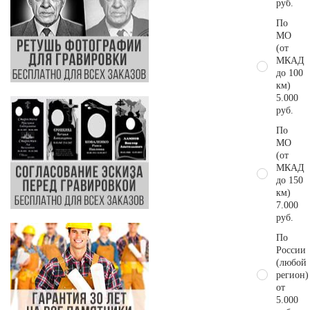
руб.
По
МО
(от
МКАД
до 100
км)
5.000
руб.
По
МО
(от
МКАД
до 150
км)
7.000
руб.
По
России
(любой
регион)
от
5.000