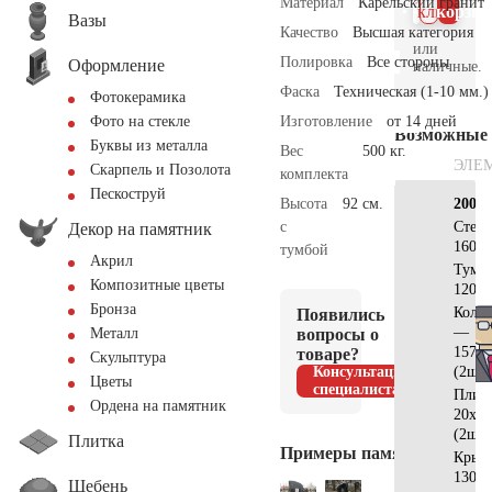
Материал
Карельский гранит
клик
корзин
Вазы
Качество
Высшая категория
или
Полировка
Все стороны
Оформление
наличные.
Фаска
Техническая (1-10 мм.)
Фотокерамика
Изготовление
от 14 дней
Фото на стекле
Возможные
Буквы из металла
Вес
500 кг.
ЭЛЕ
Скарпель и Позолота
комплекта
Пескоструй
Высота
92 см.
200х2
с
Стел
Декор на памятник
160х8
тумбой
Акрил
Тумб
Композитные цветы
120х2
Бронза
Коло
Появились
—
вопросы о
Металл
157х1
товаре?
Скульптура
Консультация
(2шт)
Цветы
специалиста
Плит
Ордена на памятник
20х20
(2шт)
Плитка
Примеры памятников
Крыш
130х3
Щебень