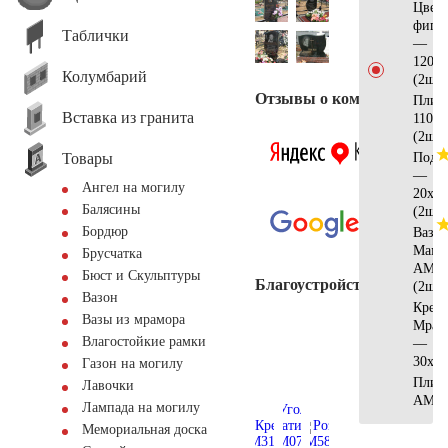
Цвет
фигу
Таблички
—
120х6
Колумбарий
(2шт)
Отзывы о компании
Плит
Вставка из гранита
110х5
(2шт)
Товары
Подст
—
Ангел на могилу
20х20
Балясины
(2шт)
Бордюр
Ваза
Мамо
Брусчатка
АМ55
Бюст и Скульптуры
Благоустройство
(2шт)
Вазон
Крест
Вазы из мрамора
Мрам
Влагостойкие рамки
—
30х15
Газон на могилу
Плит
Лавочки
АМ56
Лампада на могилу
Мемориальная доска