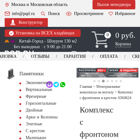
Москва и Московская область
Вызов менеджера
info@pqd.ru
Поиск
Просмотренное
Избранное
Конструктор
Установка на ВСЕХ кладбищах
0 руб.
0
0
Китай-Город - Шоурум 130 м2
Корзина
Без выходных : с 9:00 до 21:00
Выезд менеджера для
АНОВКА
ОТЗЫВЫ
ГАРАНТИЯ
ОПЛАТА
СК
оформления заказа
изготовление
Заказать выезд
памятников
+7 (495) 518-44-23
Памятники
Экономичные
Обратный звонок
Главная
>
Мемориальные
Вертикальные
комплексы на могилу
>
Комплекс
Фрезерные
с фронтоном и крестом AM4624
Горизонтальные
Комплекс
Двойные
Арки и Колонны
с
Элитные
С крестом
фронтоном
Маленькие