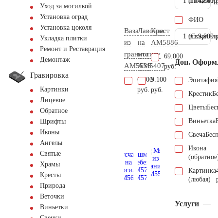
1 шт.
(Пескостр
4.500 
Уход за могилкой
Установка оград
ФИО
Установка цоколя
Ваза
Лавочка
Крест
1 шт.
(Скарпель
9.000 
Укладка плитки
из
на
AM5886
Ремонт и Реставрация
гранита
могилу
69.000
Демонтаж
Доп. Оформ
AM5538
AM5407
руб.
Гравировка
6.300
9.100
Эпитафия
Картинки
руб.
руб.
Крестик
Б
Лицевое
Цветы
Бес
Обратное
Виньетка
Шрифты
Иконы
Свеча
Бес
Ангелы
Икона
Святые
(обратное
Храмы
Картинка
Кресты
(любая)
Природа
Веточки
Услуги
Виньетки
Свечки