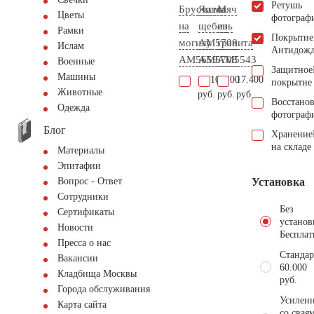
Ретушь
Брусчатка
Яшма
Мяч
Цветы
фотограф
на
щебень
из
Рамки
Покрытие
могилу
АМ5708
гранита
Ислам
Антидож
AM5659
AM5708
AM5543
Военные
Защитное
Машины
17.100
2.200
17.400
покрытие
Животные
руб.
руб.
руб.
Восстано
Одежда
фотограф
Блог
Хранение
на складе
Материалы
Эпитафии
Установка
Вопрос - Ответ
Сотрудники
Без
Сертификаты
установ
Новости
Бесплат
Пресса о нас
Стандар
Вакансии
60.000
Кладбища Москвы
руб.
Города обслуживания
Усиленн
Карта сайта
со свая