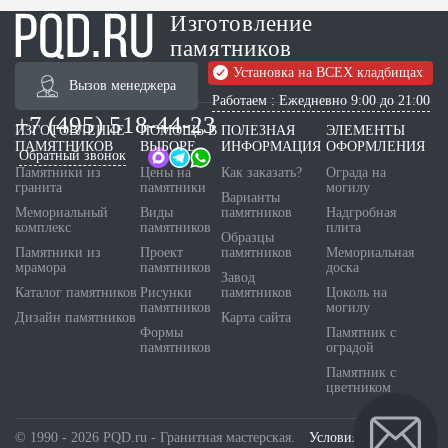
Изготовление
памятников
Установка на ВСЕХ кладбищах
Вызов менеджера
Работаем : Ежедневно 9:00 до 21:00
+7 (495) 518-44-23
ИЗГОТОВЛЕНИЕ
ПОМОЩЬ В
ПОЛЕЗНАЯ
ЭЛЕМЕНТЫ
ПАМЯТНИКОВ
ВЫБОРЕ
ИНФОРМАЦИЯ
ОФОРМЛЕНИЯ
Обратный звонок
Памятники из
Цены на
Как заказать?
Ограда на
гранита
памятники
могилу
Варианты
Мемориальный
Виды
памятников
Надгробная
комплекс
памятников
плита
Образцы
Памятники из
Проект
памятников
Мемориальная
мрамора
памятников
доска
Завод
Каталог памятников
Рисунки
памятников
Цоколь на
памятников
могилу
Дизайн памятников
Карта сайта
Формы
Памятник с
памятников
оградой
Памятник с
цветником
© 1990 - 2026 PQD.ru - Гранитная мастерская.
Условия