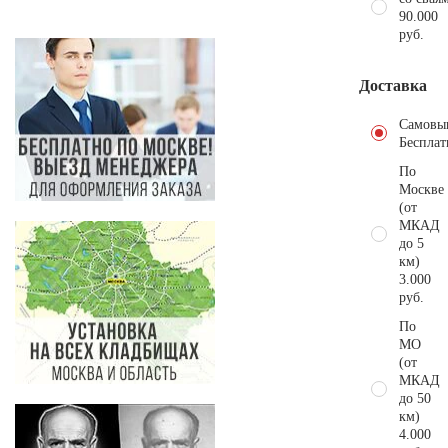
90.000
руб.
Доставка
Самовы
Бесплат
По
Москве
(от
МКАД
до 5
км)
3.000
руб.
По
МО
(от
МКАД
до 50
км)
4.000