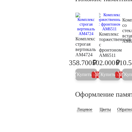
Ком
со
сте
Комплекс
вста
Комплекс
торжественный
AM6
строгая
с
вертикаль
фронтоном
AM4724
AM6511
₽
₽
358.700
502.000
910.
377.600
528.4
Купить
Купить
Куп
5%
5%
Оформление памя
Лицевое
Цветы
Обратно