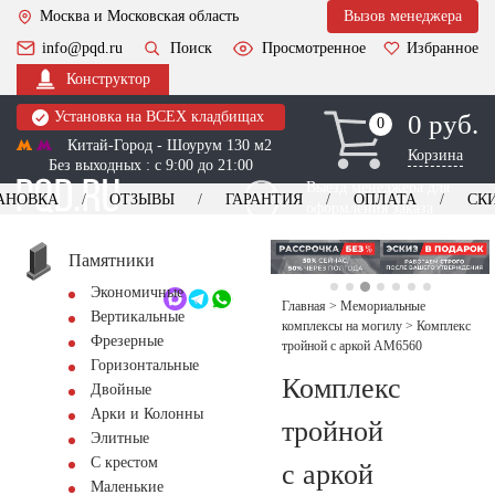
Москва и Московская область
Вызов менеджера
info@pqd.ru
Поиск
Просмотренное
Избранное
Конструктор
Установка на ВСЕХ кладбищах
0 руб.
0
0
Китай-Город - Шоурум 130 м2
Корзина
Без выходных : с 9:00 до 21:00
Выезд менеджера для
АНОВКА
ОТЗЫВЫ
ГАРАНТИЯ
ОПЛАТА
СК
оформления заказа
изготовление
Заказать выезд
памятников
+7 (495) 518-44-23
Памятники
Экономичные
Обратный звонок
Главная
>
Мемориальные
Вертикальные
комплексы на могилу
>
Комплекс
Фрезерные
тройной с аркой AM6560
Горизонтальные
Комплекс
Двойные
Арки и Колонны
тройной
Элитные
С крестом
с аркой
Маленькие