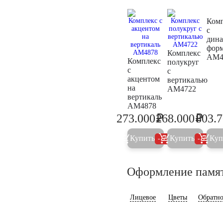
Ком
с
дин
фор
Комплекс
AM4
Комплекс
полукруг
с
с
акцентом
вертикалью
на
AM4722
вертикаль
AM4878
₽
₽
273.000
268.000
803.
287.400
282.1
Купить
Купить
Куп
5%
5%
Оформление памя
Лицевое
Цветы
Обратно