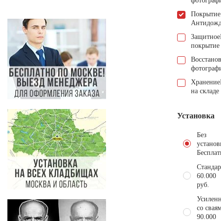
фотограф
Покрытие
Антидож
Защитное
покрытие
Восстано
фотограф
Хранение
на складе
Установка
Без
установ
Бесплат
Стандар
60.000
руб.
Усиленн
со свая
90.000