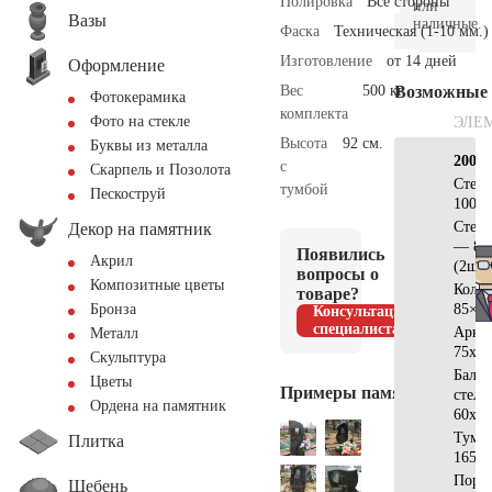
Полировка
Все стороны
или
Вазы
наличные.
Фаска
Техническая (1-10 мм.)
Изготовление
от 14 дней
Оформление
Вес
500 кг.
Возможные
Фотокерамика
комплекта
Фото на стекле
ЭЛЕ
Высота
92 см.
Буквы из металла
200х2
с
Скарпель и Позолота
Стел
тумбой
Пескоструй
100x4
Стела
Декор на памятник
— 80
Появились
Акрил
(2шт)
вопросы о
Композитные цветы
Коло
товаре?
85×7х
Бронза
Консультация
специалиста
Арка
Металл
75x35
Скульптура
Балка
Цветы
Примеры памятников
стел
Ордена на памятник
60x10
Тумб
Плитка
165x2
Поре
Щебень