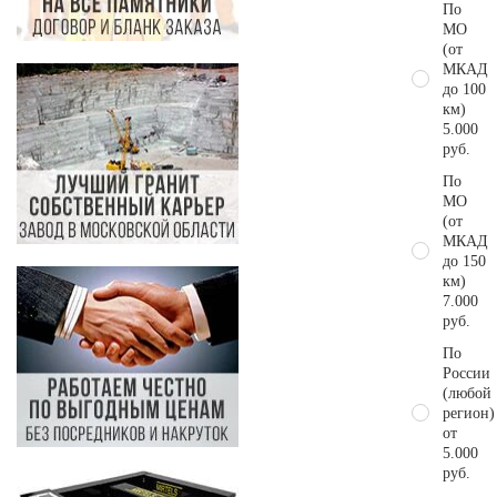
По
МО
(от
МКАД
до 100
км)
5.000
руб.
По
МО
(от
МКАД
до 150
км)
7.000
руб.
По
России
(любой
регион)
от
5.000
руб.