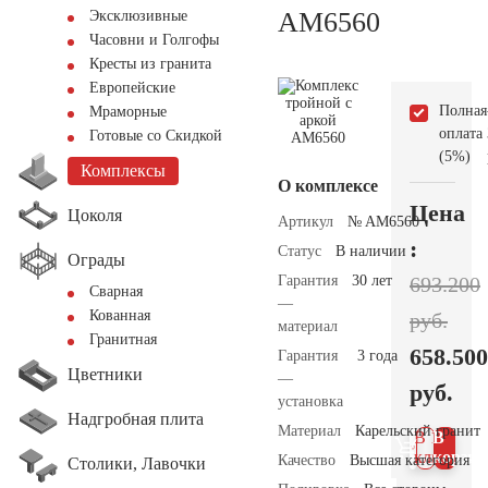
AM6560
Эксклюзивные
Часовни и Голгофы
Кресты из гранита
Европейские
Полная
Мраморные
оплата
Готовые со Скидкой
(5%)
Комплексы
О комплексе
Цена
Цоколя
Артикул
№ AM6560
:
Статус
В наличии
Ограды
Гарантия
30 лет
693.200
Сварная
—
Кованная
руб.
материал
Гранитная
658.500
Гарантия
3 года
Цветники
—
руб.
установка
Надгробная плита
Материал
Карельский гранит
В 1
В
клик
корзин
Качество
Высшая категория
Столики, Лавочки