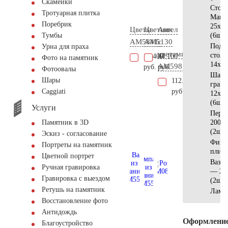
Скамейки
Стол
Тротуарная плитка
Манс
Поребрик
25x12
Цветы
Цветник
Ангел
(6шт)
Тумбы
AM5841
AM5130
с
Подст
Урна для праха
цветами
стол
18.400
44.100
Фото на памятник
14x14
AM5981
руб.
руб.
Фотоовалы
Шар 
Шары
112.000
гран
руб.
Сaggiati
12х10
(6шт)
Услуги
Пери
200х1
Памятник в 3D
(2шт)
Эскиз - согласование
Фигу
Портреты на памятник
плит
Цветной портрет
Ваза 
Ручная гравировка
— 20
Гравировка с выездом
(2шт)
Ретушь на памятник
Ламп
Восстановление фото
Антидождь
Оформлени
Благоустройство