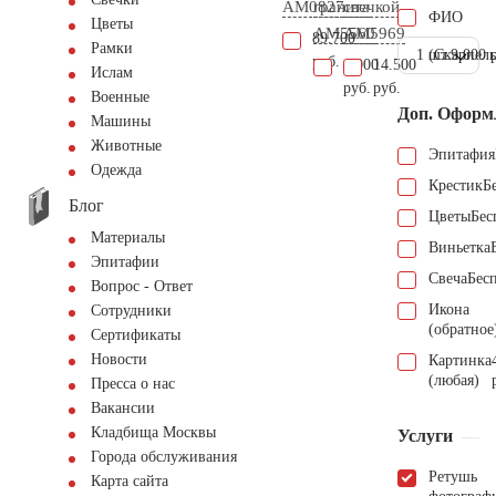
AM0827
гранита
свечкой
ФИО
Цветы
AM5560
AM5969
89.700
Рамки
1 шт.
(Скарпель
9.000 
руб.
4.000
14.500
Ислам
руб.
руб.
Военные
Доп. Оформ
Машины
Животные
Эпитафия
Одежда
Крестик
Б
Блог
Цветы
Бес
Материалы
Виньетка
Эпитафии
Свеча
Бес
Вопрос - Ответ
Икона
Сотрудники
(обратное
Сертификаты
Новости
Картинка
(любая)
Пресса о нас
Вакансии
Кладбища Москвы
Услуги
Города обслуживания
Ретушь
Карта сайта