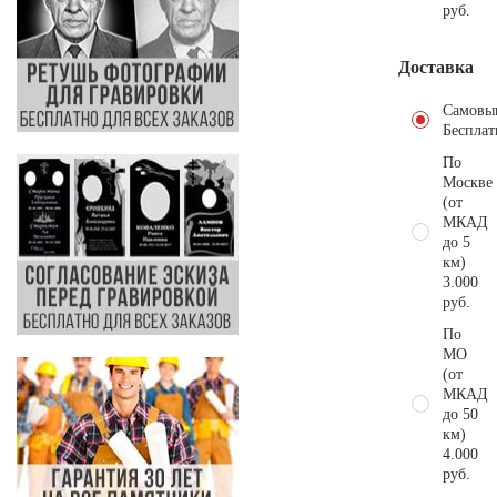
руб.
Доставка
Самовы
Бесплат
По
Москве
(от
МКАД
до 5
км)
3.000
руб.
По
МО
(от
МКАД
до 50
км)
4.000
руб.