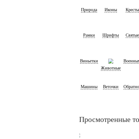
Природа
Иконы
Кресты
Рамки
Шрифты
Святые
Виньетки
Военны
Животные
Машины
Веточки
Обратно
Просмотренные т