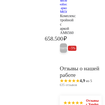
Комплекс
тройной
с
аркой
AM6560
₽
658.500
693.200
Купить
5%
Отзывы о нашей
работе
4,9
из 5
635 отзывов
Отзывы
с Yandex