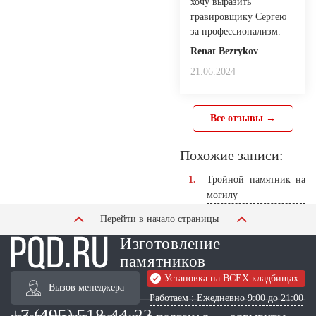
хочу выразить
гравировщику Сергею
за профессионализм.
Renat Bezrykov
21.06.2024
Все отзывы →
Похожие записи:
Тройной памятник на
могилу
Перейти в начало страницы
Изготовление
памятников
Установка на ВСЕХ кладбищах
Вызов менеджера
Работаем : Ежедневно 9:00 до 21:00
+7 (495) 518-44-23