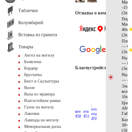
Манс
-150х
Таблички
Отзывы о компании
(2шт)
Поре
Колумбарий
Манс
40х10
Вставка из гранита
(2шт)
Плит
Товары
— 60
(2шт)
Ангел на могилу
Надгр
Балясины
— 80
Благоустройство
Бордюр
(3шт)
Надгр
Брусчатка
— 45
Бюст и Скульптуры
Элем
Вазон
коло
Вазы из мрамора
10х10
Влагостойкие рамки
Цоко
Газон на могилу
AM56
Габб
Лавочки
Баля
Лампада на могилу
30×1
Мемориальная доска
(16шт