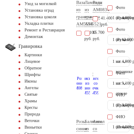
Ваза
Лампада
Розы
Уход за могилкой
Фото
из
из
AM0834
Установка оград
гранита
гранита
Установка цоколя
1 шт.
(Гравиров
4.900 
41.400
Укладка плитки
AM5554
AM5521
руб.
Фото
Ремонт и Реставрация
11.100
15.700
Демонтаж
руб.
руб.
1 шт.
(Ручное)
12.000
Гравировка
Фото
Картинки
1 шт.
на
4.900 
Лицевое
Обратное
керамике
Фото
Шрифты
Иконы
1 шт.
на
9.100 
Ангелы
стекле
Святые
ФИО
Храмы
1 шт.
(Гравиров
3.500 
Кресты
Природа
ФИО
Веточки
Розы
Балясина
Ангел
1 шт.
(Пескостр
4.500 
Виньетки
синие
из
со
Свечки