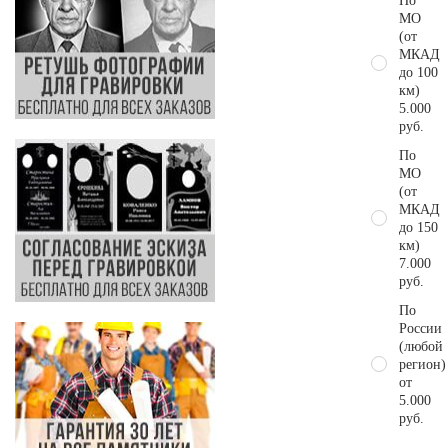
По
МО
(от
МКАД
до 100
км)
5.000
руб.
По
МО
(от
МКАД
до 150
км)
7.000
руб.
По
России
(любой
регион)
от
5.000
руб.