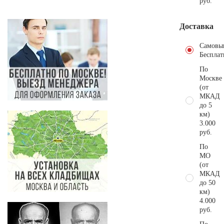
руб.
Доставка
Самовы
Бесплат
По
Москве
(от
МКАД
до 5
км)
3.000
руб.
По
МО
(от
МКАД
до 50
км)
4.000
руб.