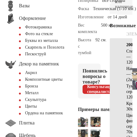
Полировка
Все стороны
или
Вазы
наличные.
Фаска
Техническая (1-10 мм.)
Изготовление
от 14 дней
Оформление
Вес
500 кг.
Возможные
Фотокерамика
комплекта
Фото на стекле
ЭЛЕ
Высота
92 см.
Буквы из металла
200х2
с
Скарпель и Позолота
Стела
тумбой
Пескоструй
—
120х1
Декор на памятник
Накла
Появились
Акрил
— 95
вопросы о
Композитные цветы
(2шт)
товаре?
Тумб
Бронза
Консультация
специалиста
серая
Металл
120х2
Скульптура
Крес
Цветы
Примеры памятников
30х17
Ордена на памятник
Цвет
фигу
Плитка
серы
70х50
Щебень