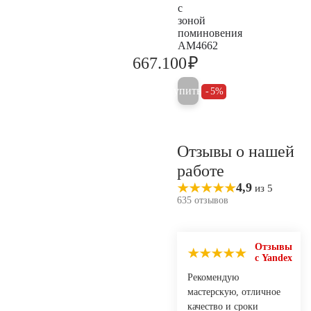
с
зоной
поминовения
AM4662
₽
667.100
702.200
Купить
5%
Отзывы о нашей
работе
4,9
из 5
635 отзывов
Отзывы
с Yandex
Рекомендую
мастерскую, отличное
качество и сроки