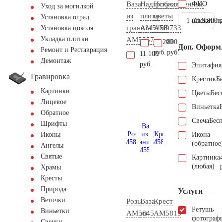
Ваза
Надгробная
Искусственные
ФИО
Уход за могилкой
из
плита
цветы
Установка оград
1 шт.
(Скарпель
9.000 
гранита
AM5158
AM0733
Установка цоколя
Укладка плитки
AM5557
33.200
800
Доп. Оформ
Ремонт и Реставрация
руб.
руб.
11.100
Демонтаж
руб.
Эпитафия
Гравировка
Крестик
Б
Картинки
Цветы
Бес
Лицевое
Виньетка
Обратное
Свеча
Бес
Шрифты
Икона
Иконы
(обратное
Ангелы
Святые
Картинка
(любая)
Храмы
Кресты
Природа
Услуги
Веточки
Розы
Ваза
Крест
Ретушь
Виньетки
AM5845
из
AM5815
фотограф
Свечки