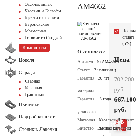
AM4662
Эксклюзивные
Часовни и Голгофы
Кресты из гранита
Европейские
Полная
Мраморные
оплата
Готовые со Скидкой
(5%)
Комплексы
О комплексе
Цена
Цоколя
Артикул
№ AM4662
:
Статус
В наличии
Ограды
Гарантия
30 лет
702.200
Сварная
—
Кованная
руб.
материал
Гранитная
667.100
Гарантия
3 года
Цветники
—
руб.
установка
Надгробная плита
Материал
Карельский гранит
В 1
В
клик
корзин
Качество
Высшая категория
Столики, Лавочки