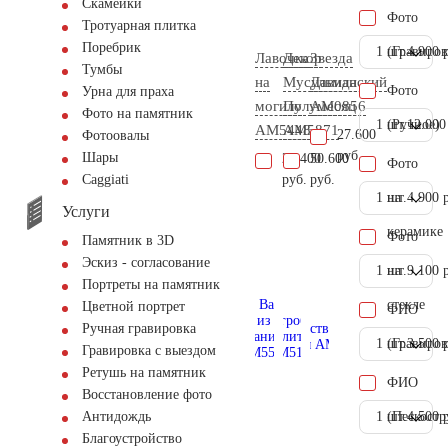
Скамейки
Фото
Тротуарная плитка
Поребрик
1 шт.
(Гравиров
4.900 
Лавочка
Декор
Звезда
Тумбы
на
Мусульманский
Давида
Фото
Урна для праха
могилу
Полумесяц
AM0856
Фото на памятник
1 шт.
(Ручное)
12.000
AM5448
AM5871
27.600
Фотоовалы
руб.
Шары
23.400
50.600
Фото
руб.
руб.
Сaggiati
1 шт.
на
4.900 
Услуги
керамике
Фото
Памятник в 3D
Эскиз - согласование
1 шт.
на
9.100 
Портреты на памятник
стекле
Цветной портрет
ФИО
Ручная гравировка
1 шт.
(Гравиров
3.500 
Гравировка с выездом
Ретушь на памятник
ФИО
Восстановление фото
1 шт.
(Пескостр
4.500 
Антидождь
Благоустройство