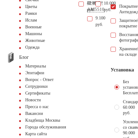
гранита
41.400
10.000
Покрытие
Цветы
AM5510
руб.
руб.
Антидож
Рамки
9.100
Ислам
Защитное
руб.
покрытие
Военные
Машины
Восстано
фотограф
Животные
Одежда
Хранение
на складе
Блог
Материалы
Установка
Эпитафии
Вопрос - Ответ
Без
Сотрудники
установ
Бесплат
Сертификаты
Новости
Стандар
Пресса о нас
60.000
руб.
Вакансии
Кладбища Москвы
Усиленн
Города обслуживания
со свая
90.000
Карта сайта