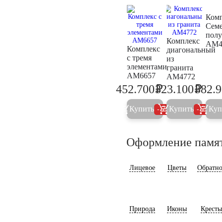
Ком
Сем
полу
Комплекс
AM4
Комплекс
диагональный
с тремя
из
элементами
гранита
AM6657
AM4772
₽
₽
452.700
323.100
382.
476.500
340.1
Купить
Купить
Куп
5%
5%
Оформление памя
Лицевое
Цветы
Обратно
Природа
Иконы
Кресты