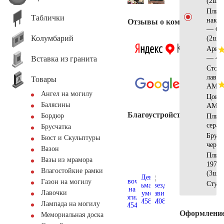
(2шт)
Плит
Таблички
накр
Отзывы о компании
— 60
Колумбарий
(2шт)
Арка 
— 40
Вставка из гранита
Стол 
лавка
Товары
АМ56
Ангел на могилу
Цоко
Балясины
АМ53
Благоустройство
Бордюр
Плит
серая
Брусчатка
Брусч
Бюст и Скульптуры
черна
Вазон
Плит
Вазы из мрамора
197х1
Влагостойкие рамки
(3шт)
Газон на могилу
Ступ
Лавочки
Лампада на могилу
Оформлени
Мемориальная доска