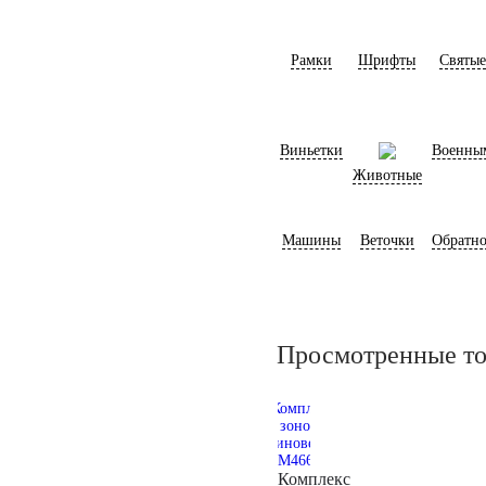
Рамки
Шрифты
Святые
Виньетки
Военны
Животные
Машины
Веточки
Обратно
Просмотренные т
Комплекс