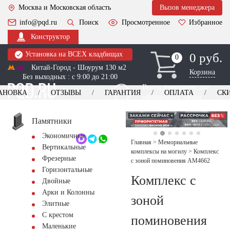
Москва и Московская область
Вызов менеджера
info@pqd.ru
Поиск
Просмотренное
Избранное
Конструктор
Установка на ВСЕХ кладбищах
0 руб.
0
0
Китай-Город - Шоурум 130 м2
Корзина
Без выходных : с 9:00 до 21:00
Выезд менеджера для
АНОВКА
ОТЗЫВЫ
ГАРАНТИЯ
ОПЛАТА
СК
оформления заказа
изготовление
Заказать выезд
памятников
+7 (495) 518-44-23
Памятники
Экономичные
Обратный звонок
Главная
>
Мемориальные
Вертикальные
комплексы на могилу
>
Комплекс
Фрезерные
с зоной поминовения AM4662
Горизонтальные
Комплекс с
Двойные
Арки и Колонны
зоной
Элитные
С крестом
поминовения
Маленькие