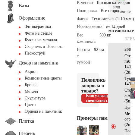
Качество
Высшая категория
Вазы
или
Полировка
Все стороны
наличные.
Оформление
Фаска
Техническая (1-10 мм.)
Фотокерамика
Изготовление
от 14 дней
Возможные
Фото на стекле
Вес
500 кг.
ЭЛЕ
Буквы из металла
комплекта
Скарпель и Позолота
Высота
92 см.
200х2
Пескоструй
с
Стел
габа
тумбой
Декор на памятник
140х6
Акрил
(2шт)
Композитные цветы
Тумб
Появились
140х3
Бронза
вопросы о
Стол
товаре?
Металл
Консультация
30х15
Скульптура
специалиста
(5шт)
Цветы
Цепь
Ордена на памятник
Метал
Примеры памятников
огра
Плитка
(2шт)
Порт
Щебень