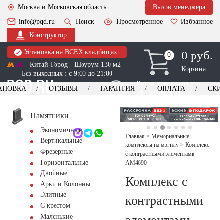
Москва и Московская область
Вызов менеджера
info@pqd.ru
Поиск
Просмотренное
Избранное
Конструктор
Установка на ВСЕХ кладбищах
0 руб.
0
0
Китай-Город - Шоурум 130 м2
Корзина
Без выходных : с 9:00 до 21:00
Выезд менеджера для
АНОВКА
ОТЗЫВЫ
ГАРАНТИЯ
ОПЛАТА
СК
оформления заказа
изготовление
Заказать выезд
памятников
+7 (495) 518-44-23
Памятники
Экономичные
Обратный звонок
Главная
>
Мемориальные
Вертикальные
комплексы на могилу
>
Комплекс
Фрезерные
с контрастными элементами
Горизонтальные
AM4690
Двойные
Комплекс с
Арки и Колонны
Элитные
контрастными
С крестом
элементами
Маленькие