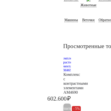
Животные
Машины
Веточки
Обратно
Просмотренные т
Комплекс
с
контрастными
элементами
AM4690
₽
602.600
634.300
Купить
5%