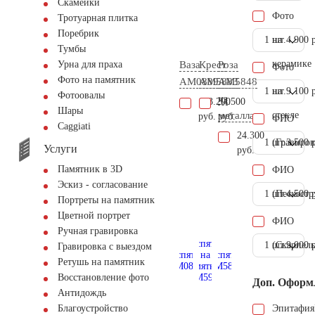
Скамейки
Фото
Тротуарная плитка
Поребрик
1 шт.
на
4.900 
Тумбы
керамике
Ваза
Крест
Роза
Урна для праха
Фото
Фото на памятник
AM0889
AM5883
AM5848
1 шт.
на
9.100 
Фотоовалы
из
103.200
34.500
Шары
металла
стекле
руб.
руб.
ФИО
Сaggiati
24.300
1 шт.
(Гравиров
3.500 
Услуги
руб.
Памятник в 3D
ФИО
Эскиз - согласование
1 шт.
(Пескостр
4.500 
Портреты на памятник
Цветной портрет
ФИО
Ручная гравировка
1 шт.
(Скарпель
9.000 
Гравировка с выездом
Ретушь на памятник
Восстановление фото
Доп. Оформ
Антидождь
Эпитафия
Благоустройство