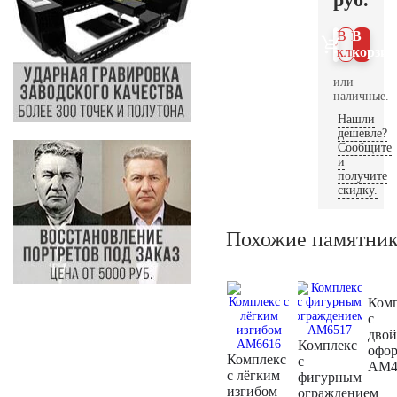
В 1
В
клик
корзин
или
наличные.
Нашли
дешевле?
Сообщите
и
получите
скидку.
Похожие памятни
Ком
с
дво
Комплекс
офо
Комплекс
с
AM4
с лёгким
фигурным
изгибом
ограждением