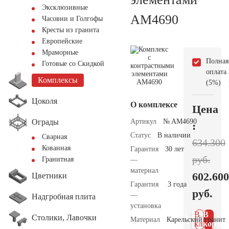
Эксклюзивные
AM4690
Часовни и Голгофы
Кресты из гранита
Европейские
Мраморные
Полная
Готовые со Скидкой
оплата
Комплексы
(5%)
Цоколя
О комплексе
Цена
Ограды
Артикул
№ AM4690
:
Статус
В наличии
Сварная
634.300
Кованная
Гарантия
30 лет
руб.
Гранитная
—
материал
602.600
Цветники
Гарантия
3 года
руб.
—
Надгробная плита
установка
В 1
В
Столики, Лавочки
Материал
Карельский гранит
клик
корзин