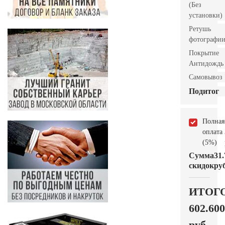
(Без
установки)
Ретушь
фотографи
Покрытие
Антидождь
Самовывоз
Подитог
Полная
оплата
(5%)
Сумма
31.
скидок
руб
ИТОГ
602.600
руб.