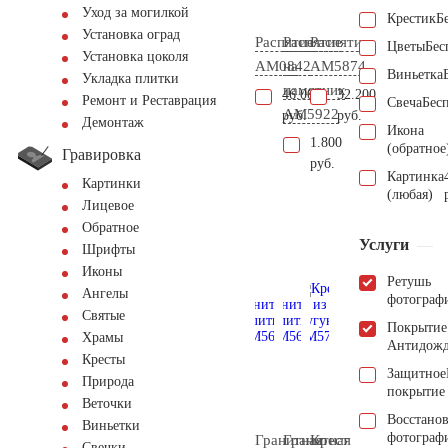
Уход за могилкой
Крестик
Б
Установка оград
Распятие
Распятие
Распятие
Цветы
Бес
Установка цоколя
AM0842
на
AM5874
Виньетка
Укладка плитки
памятник
46.000
32.200
Ремонт и Реставрация
Свеча
Бес
AM5922
руб.
руб.
Демонтаж
Икона
1.800
(обратное
Гравировка
руб.
Картинка
Картинки
(любая)
Лицевое
Обратное
Услуги
Шрифты
Иконы
Ретушь
Ангелы
фотограф
Святые
Покрытие
Храмы
Антидож
Кресты
Защитное
Природа
покрытие
Веточки
Восстано
Виньетки
фотограф
Гранитная
Гранитная
Крест
Свечки