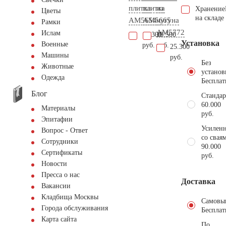
плитка
плитка
из
Хранение
Цветы
на складе
AM5654
AM5665
чугуна
Рамки
AM5772
Ислам
14.300
18.500
Установка
Военные
руб.
руб.
25.300
Машины
руб.
Без
Животные
установ
Одежда
Бесплат
Блог
Стандар
60.000
Материалы
руб.
Эпитафии
Усиленн
Вопрос - Ответ
со свая
Сотрудники
90.000
Сертификаты
руб.
Новости
Пресса о нас
Доставка
Вакансии
Кладбища Москвы
Самовы
Города обслуживания
Бесплат
Карта сайта
По