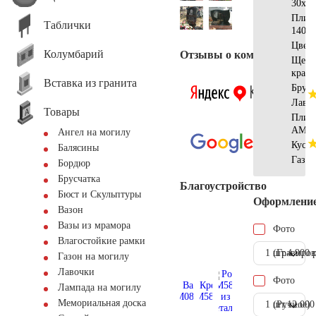
30х30
Плит
Таблички
140х2
Цвет
Колумбарий
Отзывы о компании
Щебе
крас
Вставка из гранита
Брусч
Лавк
Товары
Плитк
АМ56
Ангел на могилу
Куст
Балясины
Газон
Бордюр
Брусчатка
Благоустройство
Бюст и Скульптуры
Оформлени
Вазон
Вазы из мрамора
Фото
Влагостойкие рамки
1 шт.
(Гравиров
4.900 
Газон на могилу
Лавочки
Фото
Лампада на могилу
Мемориальная доска
1 шт.
(Ручное)
12.000