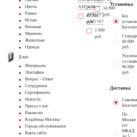
Установка
AM5179
рыжий
Цветы
14.900
Рамки
АМ5707
руб.
49.300
Без
Ислам
AM5707
установ
руб.
Военные
Бесплат
1.900
Машины
Стандар
руб.
Животные
60.000
руб.
Одежда
Усиленн
Блог
со свая
Материалы
90.000
руб.
Эпитафии
Вопрос - Ответ
Сотрудники
Доставка
Сертификаты
Новости
Самовы
Бесплат
Пресса о нас
Вакансии
По
Кладбища Москвы
Москве
(от
Города обслуживания
МКАД
Карта сайта
до 5