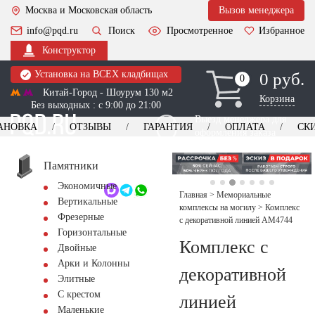
Москва и Московская область
Вызов менеджера
info@pqd.ru
Поиск
Просмотренное
Избранное
Конструктор
Установка на ВСЕХ кладбищах
0 руб.
0
0
Китай-Город - Шоурум 130 м2
Корзина
Без выходных : с 9:00 до 21:00
Выезд менеджера для
АНОВКА
ОТЗЫВЫ
ГАРАНТИЯ
ОПЛАТА
СК
оформления заказа
изготовление
Заказать выезд
памятников
+7 (495) 518-44-23
Памятники
Экономичные
Обратный звонок
Главная
>
Мемориальные
Вертикальные
комплексы на могилу
>
Комплекс
Фрезерные
с декоративной линией AM4744
Горизонтальные
Комплекс с
Двойные
Арки и Колонны
декоративной
Элитные
С крестом
линией
Маленькие