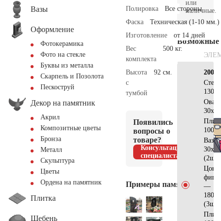
или
Вазы
Полировка
Все стороны
наличные.
Фаска
Техническая (1-10 мм.)
Оформление
Изготовление
от 14 дней
Возможные
Фотокерамика
Вес
500 кг.
Фото на стекле
ЭЛЕ
комплекта
Буквы из металла
Высота
92 см.
200×
Скарпель и Позолота
с
Стел
Пескоструй
130х3
тумбой
Овал
Декор на памятник
30х20
Акрил
Плит
Появились
Композитные цветы
100х6
вопросы о
Бронза
товаре?
Ваза
Консультация
30х15
Металл
специалиста
(2шт)
Скульптура
Цоко
Цветы
фигу
Ордена на памятник
Примеры памятников
—
180х2
Плитка
(3шт)
Плит
Щебень