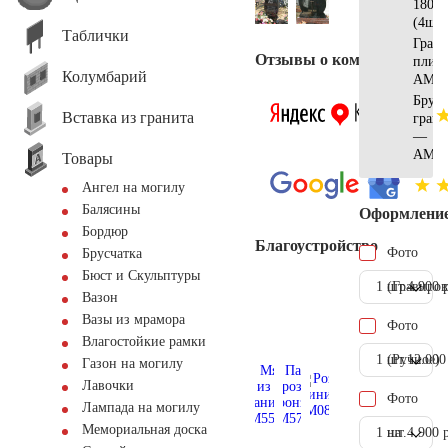
180х2
(4шт)
Таблички
Грани
Отзывы о компании
плит
Колумбарий
АМ56
Брусч
Вставка из гранита
грани
—
АМ56
Товары
Ангел на могилу
Балясины
Оформлени
Бордюр
Благоустройство
Фото
Брусчатка
Бюст и Скульптуры
1 шт.
(Гравиров
4.900 
Вазон
Вазы из мрамора
Фото
Влагостойкие рамки
1 шт.
(Ручное)
12.000
Газон на могилу
Лавочки
Фото
Лампада на могилу
Мемориальная доска
1 шт.
на
4.900 