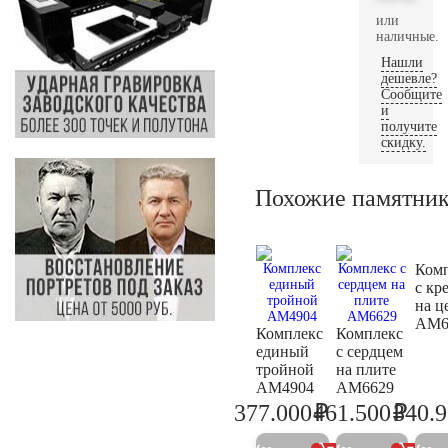
или
наличные.
Нашли
дешевле?
Сообщите
и
получите
скидку.
Похожие памятни
Ком
с кр
на ц
AM6
Комплекс
Комплекс
единый
с сердцем
тройной
на плите
AM4904
AM6629
₽
₽
377.000
461.500
340.
396.800
485.8