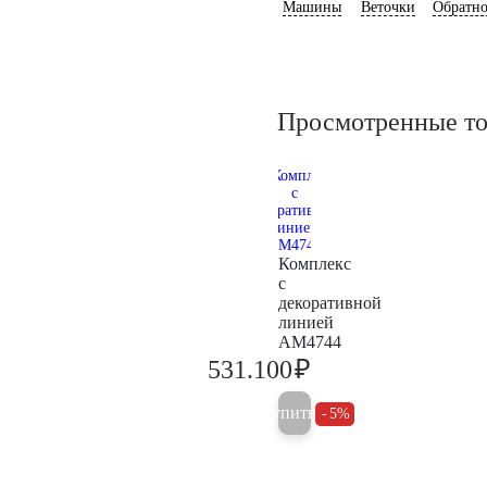
Машины
Веточки
Обратно
Просмотренные т
Комплекс
с
декоративной
линией
AM4744
₽
531.100
559.000
Купить
5%