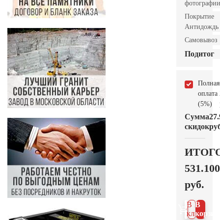
фотографи
Покрытие
Антидождь
Самовывоз
Подитог
Полная
оплата
(5%)
Сумма
27.
скидок
руб
ИТОГ
531.100
руб.
В 1
В
клик
корзин