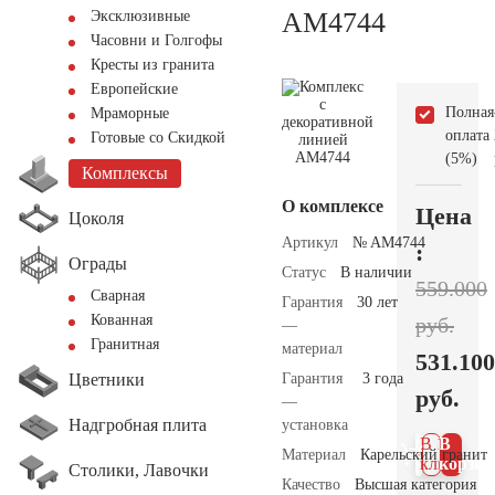
AM4744
Эксклюзивные
Часовни и Голгофы
Кресты из гранита
Европейские
Полная
Мраморные
оплата
Готовые со Скидкой
(5%)
Комплексы
О комплексе
Цена
Цоколя
Артикул
№ AM4744
:
Ограды
Статус
В наличии
559.000
Сварная
Гарантия
30 лет
Кованная
руб.
—
Гранитная
материал
531.100
Цветники
Гарантия
3 года
руб.
—
Надгробная плита
установка
В 1
В
Материал
Карельский гранит
клик
корзин
Столики, Лавочки
Качество
Высшая категория