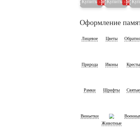
Купить
Купить
Куп
5%
5%
Оформление памя
Лицевое
Цветы
Обратно
Природа
Иконы
Кресты
Рамки
Шрифты
Святые
Виньетки
Военны
Животные