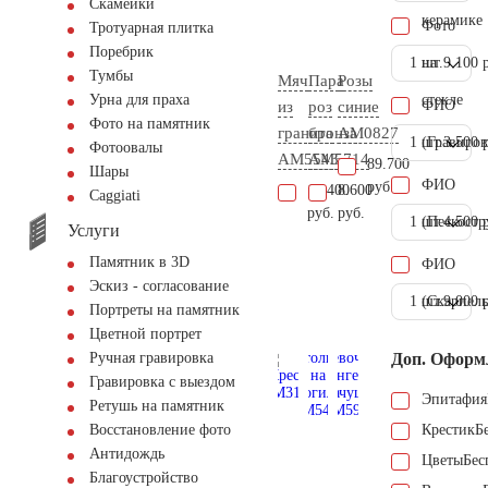
Скамейки
керамике
Фото
Тротуарная плитка
Поребрик
1 шт.
на
9.100 
Тумбы
Мяч
Пара
Розы
стекле
Урна для праха
ФИО
из
роз
синие
Фото на памятник
гранита
бронза
AM0827
1 шт.
(Гравиров
3.500 
Фотоовалы
AM5543
AM5714
89.700
Шары
ФИО
руб.
17.400
8.600
Сaggiati
руб.
руб.
1 шт.
(Пескостр
4.500 
Услуги
Памятник в 3D
ФИО
Эскиз - согласование
1 шт.
(Скарпель
9.000 
Портреты на памятник
Цветной портрет
Доп. Оформ
Ручная гравировка
Гравировка с выездом
Эпитафия
Ретушь на памятник
Крестик
Б
Восстановление фото
Антидождь
Цветы
Бес
Благоустройство