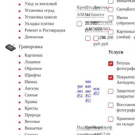
Виньетка
Уход за могилкой
Крест
Столик
Девочка
Свеча
Бес
Установка оград
AM3110
на
ангел
Установка цоколя
Икона
могилу
плачущая
20.900
(обратное
Укладка плитки
AM5424
AM5983
руб.
Ремонт и Реставрация
Картинка
(любая)
Демонтаж
83.200
34.200
руб.
руб.
Гравировка
Услуги
Картинки
Лицевое
Ретушь
фотограф
Обратное
Шрифты
Покрытие
Иконы
Антидож
Ангелы
Защитное
Святые
покрытие
Храмы
Восстано
Кресты
фотограф
Природа
Хранение
Веточки
на складе
Надгробная
Кремний
Барельеф
Виньетки
плита
бежево-
AM5749
Свечки