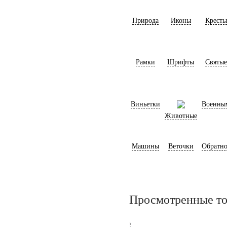
Природа
Иконы
Кресты
Рамки
Шрифты
Святые
Виньетки
Военны
Животные
Машины
Веточки
Обратно
Просмотренные т