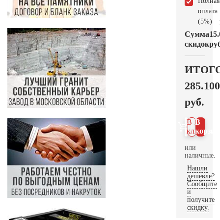
Полная
оплата
(5%)
Сумма
15.
скидок
руб
ИТОГ
285.100
руб.
В 1
В
клик
корзин
или
наличные.
Нашли
дешевле?
Сообщите
и
получите
скидку.