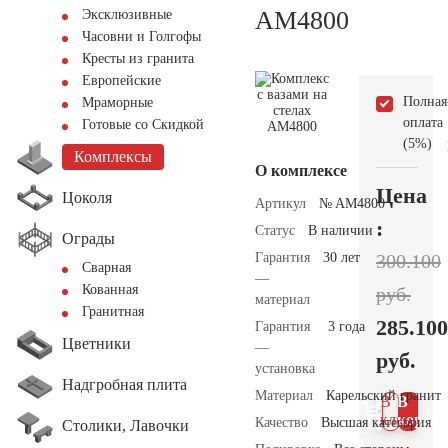
AM4800
Эксклюзивные
Часовни и Голгофы
Кресты из гранита
Европейские
Полная
Мраморные
оплата
Готовые со Скидкой
(5%)
Комплексы
О комплексе
Цена
Цоколя
Артикул
№ AM4800
:
Статус
В наличии
Ограды
Гарантия
30 лет
300.100
Сварная
—
Кованная
руб.
материал
Гранитная
285.100
Гарантия
3 года
Цветники
—
руб.
установка
Надгробная плита
Материал
Карельский гранит
В 1
В
клик
корзин
Качество
Высшая категория
Столики, Лавочки