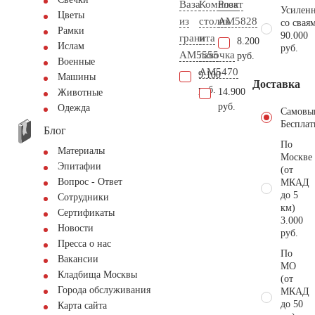
Ваза
Комплект
Роза
Усиленн
Цветы
из
столик
AM5828
со свая
Рамки
90.000
гранита
и
8.200
Ислам
руб.
AM5555
лавочка
руб.
Военные
АМ5470
9.100
Машины
Доставка
руб.
14.900
Животные
руб.
Одежда
Самовы
Бесплат
Блог
По
Материалы
Москве
Эпитафии
(от
Вопрос - Ответ
МКАД
до 5
Сотрудники
км)
Сертификаты
3.000
Новости
руб.
Пресса о нас
По
Вакансии
МО
Кладбища Москвы
(от
Города обслуживания
МКАД
до 50
Карта сайта