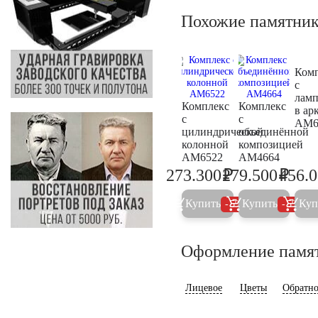
Похожие памятни
Ком
с
лам
Комплекс
Комплекс
в ар
с
с
AM6
цилиндрической
объединённой
колонной
композицией
AM6522
AM4664
₽
₽
273.300
279.500
456.
287.700
294.2
Купить
Купить
Куп
5%
5%
Оформление памя
Лицевое
Цветы
Обратно