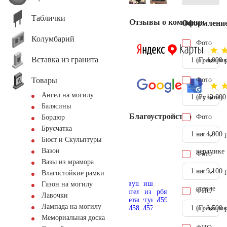
Таблички
Отзывы о компании
Оформлени
Колумбарий
Фото
Вставка из гранита
1 шт.
(Гравиров
4.900 
Товары
Фото
Ангел на могилу
1 шт.
(Ручное)
12.000
Балясины
Благоустройство
Фото
Бордюр
Брусчатка
1 шт.
на
4.900 
Бюст и Скульптуры
Вазон
керамике
Фото
Вазы из мрамора
1 шт.
на
9.100 
Влагостойкие рамки
Газон на могилу
стекле
ФИО
Лавочки
Лампада на могилу
1 шт.
(Гравиров
3.500 
Мемориальная доска