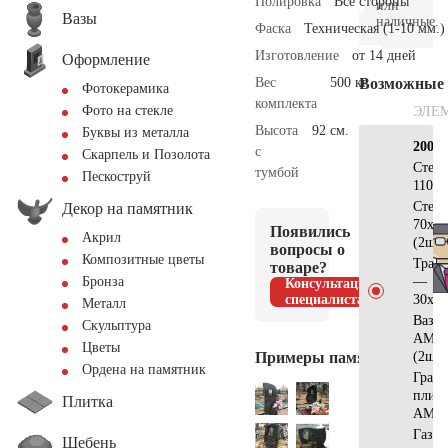
Полировка
Все стороны
или
Вазы
наличные.
Фаска
Техническая (1-10 мм.)
Изготовление
от 14 дней
Оформление
Вес
500 кг.
Возможные
Фотокерамика
комплекта
Фото на стекле
ЭЛЕ
Высота
92 см.
Буквы из металла
200×
с
Скарпель и Позолота
Стел
тумбой
Пескоструй
110х5
Стел
Декор на памятник
70х60
Появились
Акрил
(2шт)
вопросы о
Композитные цветы
Трап
товаре?
—
Бронза
Консультация
специалиста
30х30
Металл
Ваза
Скульптура
АМ55
Цветы
Примеры памятников
(2шт)
Ордена на памятник
Грани
плит
Плитка
АМ56
Газон
Щебень