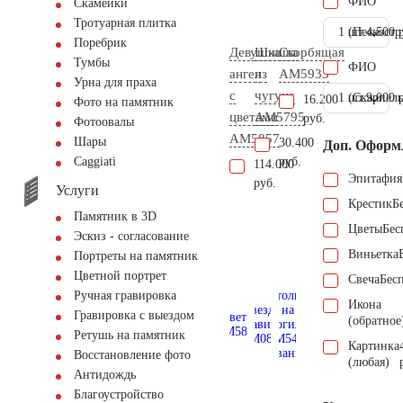
ФИО
Скамейки
Тротуарная плитка
1 шт.
(Пескостр
4.500 
Поребрик
Девушка
Шишка
Скорбящая
Тумбы
ФИО
ангел
из
AM5933
Урна для праха
с
чугуна
1 шт.
(Скарпель
9.000 
16.200
Фото на памятник
цветами
AM5795
руб.
Фотоовалы
AM5857
Шары
30.400
Доп. Оформ
руб.
Сaggiati
114.000
Эпитафия
руб.
Услуги
Крестик
Б
Памятник в 3D
Цветы
Бес
Эскиз - согласование
Виньетка
Портреты на памятник
Цветной портрет
Свеча
Бес
Ручная гравировка
Икона
Гравировка с выездом
(обратное
Ретушь на памятник
Картинка
Восстановление фото
(любая)
Антидождь
Благоустройство