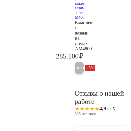
Комплекс
с
вазами
на
стелах
AM4800
₽
285.100
300.100
Купить
5%
Отзывы о нашей
работе
4,9
из 5
635 отзывов