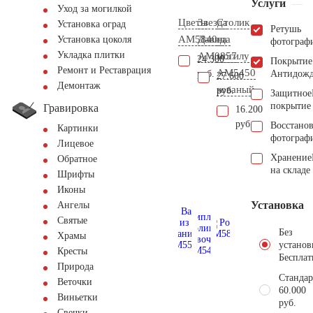
Услуги
Уход за могилкой
Цветы
Звезда
Столик
Установка оград
Ретушь
AM5840
Давида
на
Установка цоколя
фотограф
Укладка плитки
AM0857
могилу
24.300
Покрытие
Ремонт и Реставрация
AM5450
руб.
Антидож
27.600
Демонтаж
кованый
руб.
Защитное
покрытие
Гравировка
16.200
руб.
Восстано
Картинки
фотограф
Лицевое
Хранение
Обратное
на складе
Шрифты
Иконы
Установка
Ангелы
Святые
Без
Храмы
установ
Кресты
Бесплат
Природа
Стандар
Веточки
60.000
Виньетки
руб.
Свечки