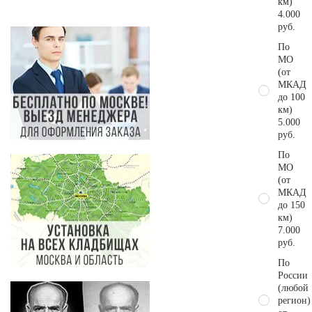
км)
4.000
руб.
По
МО
(от
МКАД
до 100
км)
5.000
руб.
По
МО
(от
МКАД
до 150
км)
7.000
руб.
По
России
(любой
регион)