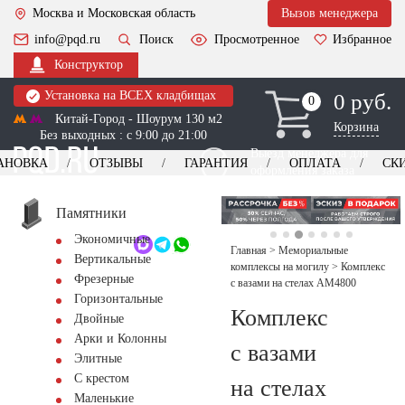
Москва и Московская область
Вызов менеджера
info@pqd.ru
Поиск
Просмотренное
Избранное
Конструктор
Установка на ВСЕХ кладбищах
0 руб.
0
0
Китай-Город - Шоурум 130 м2
Корзина
Без выходных : с 9:00 до 21:00
Выезд менеджера для
АНОВКА
ОТЗЫВЫ
ГАРАНТИЯ
ОПЛАТА
СК
оформления заказа
изготовление
Заказать выезд
памятников
+7 (495) 518-44-23
Памятники
Экономичные
Обратный звонок
Главная
>
Мемориальные
Вертикальные
комплексы на могилу
>
Комплекс
Фрезерные
с вазами на стелах AM4800
Горизонтальные
Комплекс
Двойные
Арки и Колонны
с вазами
Элитные
С крестом
на стелах
Маленькие