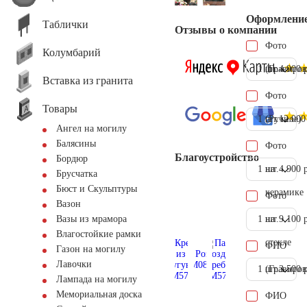
Оформлени
Таблички
Отзывы о компании
Фото
Колумбарий
1 шт.
(Гравиров
4.900 
Вставка из гранита
Фото
Товары
1 шт.
(Ручное)
12.000
Ангел на могилу
Балясины
Фото
Благоустройство
Бордюр
1 шт.
на
4.900 
Брусчатка
Бюст и Скульптуры
керамике
Фото
Вазон
1 шт.
на
9.100 
Вазы из мрамора
Влагостойкие рамки
стекле
ФИО
Газон на могилу
Лавочки
1 шт.
(Гравиров
3.500 
Лампада на могилу
Мемориальная доска
ФИО