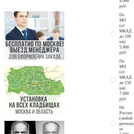
4.000
руб.
По
МО
(от
МКАД
до 100
км)
5.000
руб.
По
МО
(от
МКАД
до 150
км)
7.000
руб.
По
России
(любой
регион)
от