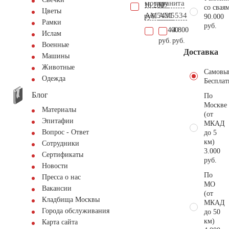
могилу
гранита
16.200
со свая
Цветы
AM5431
AM5534
руб.
90.000
Рамки
руб.
27.400
4.800
Ислам
руб.
руб.
Военные
Доставка
Машины
Животные
Самовы
Одежда
Бесплат
Блог
По
Москве
Материалы
(от
Эпитафии
МКАД
Вопрос - Ответ
до 5
км)
Сотрудники
3.000
Сертификаты
руб.
Новости
По
Пресса о нас
МО
Вакансии
(от
Кладбища Москвы
МКАД
Города обслуживания
до 50
км)
Карта сайта