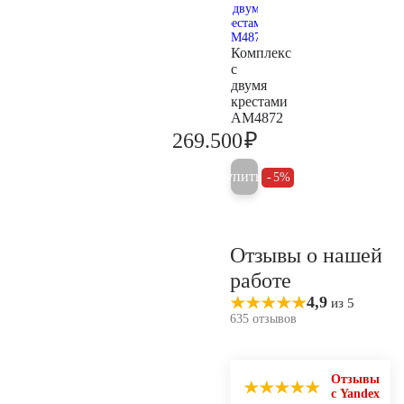
Комплекс
с
двумя
крестами
AM4872
₽
269.500
283.700
Купить
5%
Отзывы о нашей
работе
4,9
из 5
635 отзывов
Отзывы
с Yandex