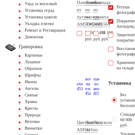
Памятник
Лавочка
Лампада
Уход за могилкой
Ретушь
из
на
из
Установка оград
фотограф
чугуна
могилу
гранита
Установка цоколя
Покрытие
Укладка плитки
AM5745
AM5440
AM5564
Антидож
Ремонт и Реставрация
74.500
19.400
11.100
Защитное
Демонтаж
руб.
руб.
руб.
покрытие
Гравировка
Восстано
фотограф
Картинки
Лицевое
Хранение
на складе
Обратное
Шрифты
Иконы
Установка
Ангелы
Без
Святые
установ
Храмы
Бесплат
Кресты
Стандар
Природа
60.000
Веточки
Цветник
Лавочка
Полуваза
руб.
Виньетки
AM5116
на
из
Усиленн
Свечки