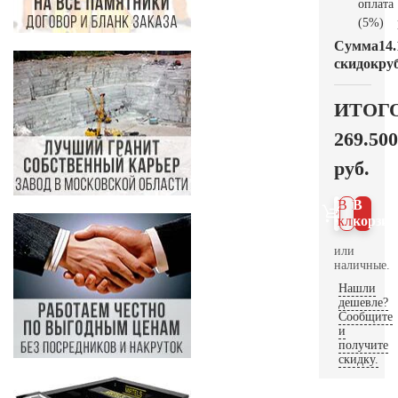
оплата
(5%)
Сумма
14.
скидок
руб
ИТОГ
269.500
руб.
В 1
В
клик
корзин
или
наличные.
Нашли
дешевле?
Сообщите
и
получите
скидку.