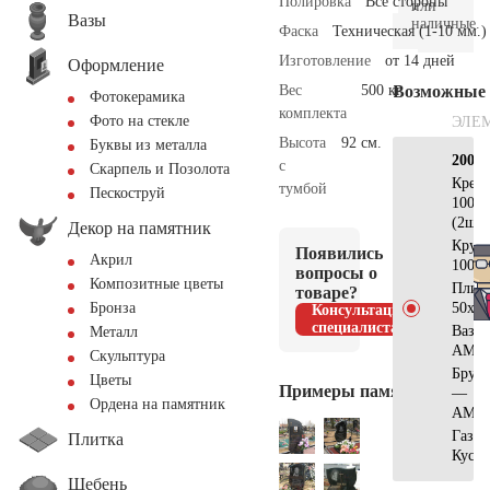
Полировка
Все стороны
или
Вазы
наличные.
Фаска
Техническая (1-10 мм.)
Изготовление
от 14 дней
Оформление
Вес
500 кг.
Возможные
Фотокерамика
комплекта
Фото на стекле
ЭЛЕ
Высота
92 см.
Буквы из металла
200×
с
Скарпель и Позолота
Крес
тумбой
Пескоструй
100х5
(2шт)
Декор на памятник
Круг
Появились
Акрил
100х6
вопросы о
Композитные цветы
Плит
товаре?
50х35
Бронза
Консультация
специалиста
Ваза
Металл
АМ55
Скульптура
Брусч
Цветы
Примеры памятников
—
Ордена на памятник
АМ56
Газон
Плитка
Куст
Щебень