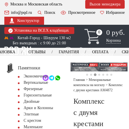
Москва и Московская область
Вызов менеджера
info@pqd.ru
Поиск
Просмотренное
Избранное
Конструктор
Установка на ВСЕХ кладбищах
0 руб.
0
0
Китай-Город - Шоурум 130 м2
Корзина
Без выходных : с 9:00 до 21:00
Выезд менеджера для
АНОВКА
ОТЗЫВЫ
ГАРАНТИЯ
ОПЛАТА
СК
оформления заказа
изготовление
Заказать выезд
памятников
+7 (495) 518-44-23
Памятники
Экономичные
Обратный звонок
Главная
>
Мемориальные
Вертикальные
комплексы на могилу
>
Комплекс
Фрезерные
с двумя крестами AM4872
Горизонтальные
Комплекс
Двойные
Арки и Колонны
с двумя
Элитные
С крестом
крестами
Маленькие