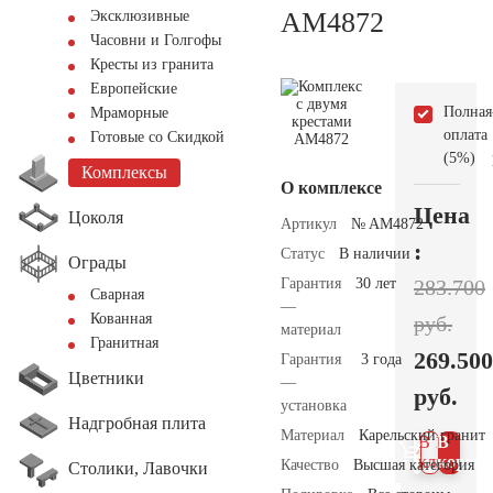
AM4872
Эксклюзивные
Часовни и Голгофы
Кресты из гранита
Европейские
Полная
Мраморные
оплата
Готовые со Скидкой
(5%)
Комплексы
О комплексе
Цена
Цоколя
Артикул
№ AM4872
:
Статус
В наличии
Ограды
Гарантия
30 лет
283.700
Сварная
—
Кованная
руб.
материал
Гранитная
269.500
Гарантия
3 года
Цветники
—
руб.
установка
Надгробная плита
Материал
Карельский гранит
В 1
В
клик
корзин
Качество
Высшая категория
Столики, Лавочки