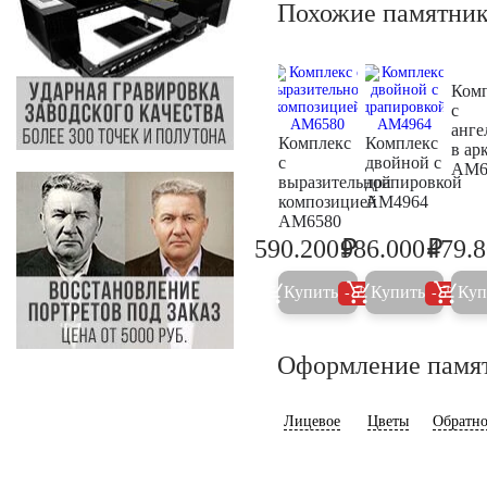
Похожие памятни
Ком
с
анге
Комплекс
Комплекс
в ар
с
двойной с
AM6
выразительной
драпировкой
композицией
AM4964
AM6580
₽
₽
590.200
986.000
479.
621.300
1.037
Купить
Купить
Куп
5%
5%
Оформление памя
Лицевое
Цветы
Обратно