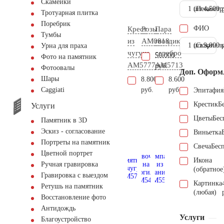
Скамейки
1 шт.
(Пескостр
4.500 
Тротуарная плитка
Поребрик
ФИО
Крест
Розы
Пара
Тумбы
из
AM0818
гвоздик
1 шт.
(Скарпель
9.000 
Урна для праха
чугуна
серебро
50.000
Фото на памятник
AM5777
AM5713
руб.
Фотоовалы
Доп. Оформ
Шары
8.800
8.600
руб.
руб.
Сaggiati
Эпитафия
Крестик
Б
Услуги
Цветы
Бес
Памятник в 3D
Эскиз - согласование
Виньетка
Портреты на памятник
Свеча
Бес
Цветной портрет
Икона
Ручная гравировка
(обратное
Гравировка с выездом
Картинка
Ретушь на памятник
(любая)
Восстановление фото
Антидождь
Услуги
Благоустройство