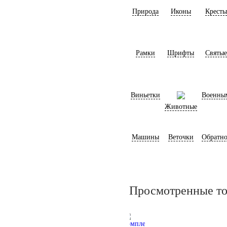
Природа
Иконы
Кресты
Рамки
Шрифты
Святые
Виньетки
Военны
Животные
Машины
Веточки
Обратно
Просмотренные т