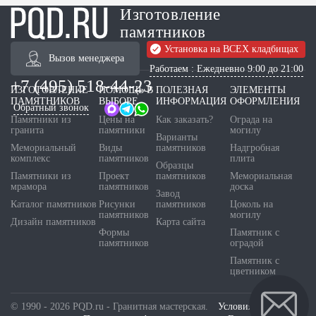
Изготовление
памятников
Установка на ВСЕХ кладбищах
Вызов менеджера
Работаем : Ежедневно 9:00 до 21:00
+7 (495) 518-44-23
ИЗГОТОВЛЕНИЕ
ПОМОЩЬ В
ПОЛЕЗНАЯ
ЭЛЕМЕНТЫ
ПАМЯТНИКОВ
ВЫБОРЕ
ИНФОРМАЦИЯ
ОФОРМЛЕНИЯ
Обратный звонок
Памятники из
Цены на
Как заказать?
Ограда на
гранита
памятники
могилу
Варианты
Мемориальный
Виды
памятников
Надгробная
комплекс
памятников
плита
Образцы
Памятники из
Проект
памятников
Мемориальная
мрамора
памятников
доска
Завод
Каталог памятников
Рисунки
памятников
Цоколь на
памятников
могилу
Дизайн памятников
Карта сайта
Формы
Памятник с
памятников
оградой
Памятник с
цветником
© 1990 - 2026 PQD.ru - Гранитная мастерская.
Условия