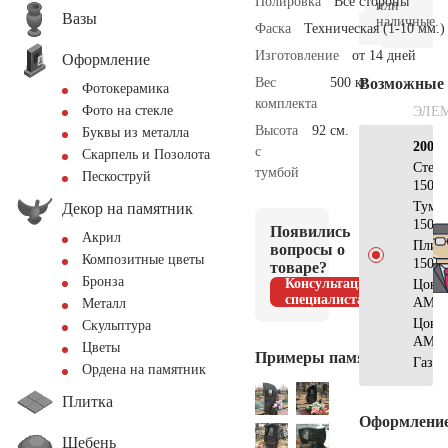
Полировка
Все стороны
или
Вазы
наличные.
Фаска
Техническая (1-10 мм.)
Изготовление
от 14 дней
Оформление
Вес
500 кг.
Возможные
Фотокерамика
комплекта
Фото на стекле
ЭЛЕ
Высота
92 см.
Буквы из металла
200×
с
Скарпель и Позолота
Стел
тумбой
Пескоструй
150х7
Тумб
Декор на памятник
150х2
Появились
Акрил
Плит
вопросы о
Композитные цветы
150х2
товаре?
Бронза
Консультация
Цоко
специалиста
AM56
Металл
Цоко
Скульптура
АМ53
Цветы
Примеры памятников
Газон
Ордена на памятник
Плитка
Оформлени
Щебень