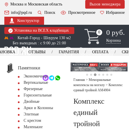
Москва и Московская область
Вызов менеджера
info@pqd.ru
Поиск
Просмотренное
Избранное
Конструктор
Установка на ВСЕХ кладбищах
0 руб.
0
0
Китай-Город - Шоурум 130 м2
Корзина
Без выходных : с 9:00 до 21:00
Выезд менеджера для
АНОВКА
ОТЗЫВЫ
ГАРАНТИЯ
ОПЛАТА
СК
оформления заказа
изготовление
Заказать выезд
памятников
+7 (495) 518-44-23
Памятники
Экономичные
Обратный звонок
Главная
>
Мемориальные
Вертикальные
комплексы на могилу
>
Комплекс
Фрезерные
единый тройной AM4904
Горизонтальные
Комплекс
Двойные
Арки и Колонны
единый
Элитные
С крестом
тройной
Маленькие