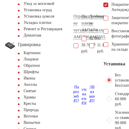
Уход за могилкой
Покрытие
Антидож
Установка оград
Ограда
Надгробная
Лампада
Установка цоколя
Защитное
Укладка плитки
из
плита
из
покрытие
Ремонт и Реставрация
чугуна
AM5174
металла
Восстано
Демонтаж
фотограф
AM5796
AM5565
42.000
Гравировка
руб.
Хранение
39.700
11.100
на складе
руб.
руб.
Картинки
Лицевое
Установка
Обратное
Шрифты
Без
Иконы
установ
Ангелы
Бесплат
Святые
Стандар
Храмы
60.000
Кресты
руб.
Природа
Усиленн
Веточки
со свая
Виньетки
90.000
руб.
Свечки