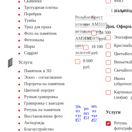
ФИО
Скамейки
Тротуарная плитка
1 шт.
(Скарпель
9.000 
Поребрик
Розы
Ангел
Крест
Тумбы
угловые
на
AM3111
Доп. Оформ
Урна для праха
ветка
памятник
24.500
Фото на памятник
Эпитафия
AM5741
AM5976
руб.
Фотоовалы
цвет
Крестик
Б
Шары
18.100
золотой
руб.
Сaggiati
Цветы
Бес
8.600
Услуги
Виньетка
руб.
Свеча
Бес
Памятник в 3D
Эскиз - согласование
Икона
(обратное
Портреты на памятник
Цветной портрет
Картинка
Ручная гравировка
(любая)
Гравировка с выездом
Ретушь на памятник
Услуги
Восстановление фото
Антидождь
Ретушь
фотограф
Благоустройство