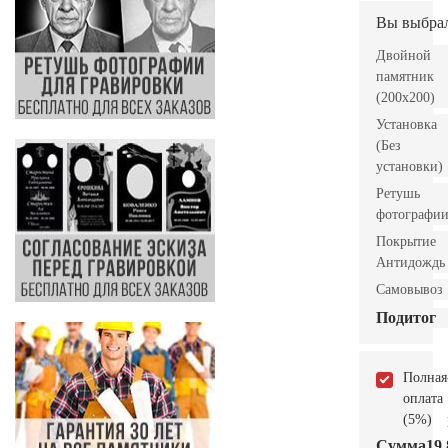
Вы выбра
Двойной
памятник
(200x200)
Установка
(Без
установки)
Ретушь
фотографи
Покрытие
Антидождь
Самовывоз
Подитог
Полная
оплата
(5%)
Сумма
19.