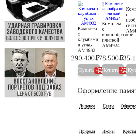
Ком
с
изо
Комплекс
свят
Комплекс
с
AM4
с
волнообразной
клумбами
плиткой
в углах
AM4924
AM4932
₽
₽
290.400
178.500
535.
305.700
187.9
Купить
Купить
Куп
5%
5%
Оформление памя
Лицевое
Цветы
Обратно
Природа
Иконы
Кресты