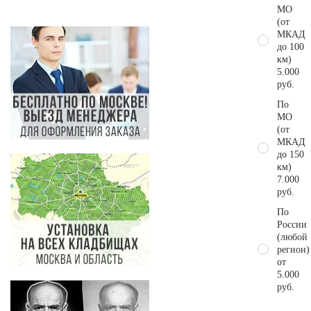
МО
(от
МКАД
до 100
км)
5.000
руб.
По
МО
(от
МКАД
до 150
км)
7.000
руб.
По
России
(любой
регион)
от
5.000
руб.