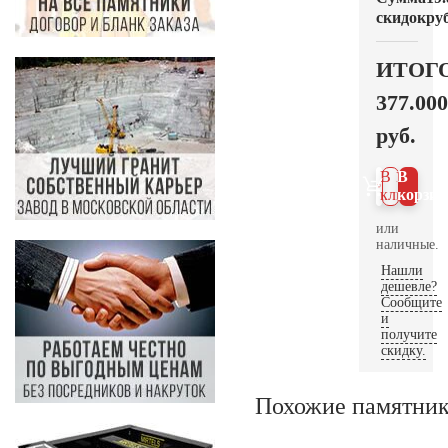
скидок
руб
ИТОГ
377.000
руб.
В 1
В
клик
корзин
или
наличные.
Нашли
дешевле?
Сообщите
и
получите
скидку.
Похожие памятни