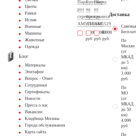
Пара
Брусчатка
Шар
Цветы
роз
на
из
Рамки
Доставка
серебро
могилу
гранита
Ислам
AM5715
AM5661
AM5529
Самовы
Военные
Бесплат
8.600
10.000
6.000
Машины
руб.
руб.
руб.
Животные
По
Москве
Одежда
(от
Блог
МКАД
до 5
Материалы
км)
Эпитафии
3.000
Вопрос - Ответ
руб.
Сотрудники
По
Сертификаты
МО
(от
Новости
МКАД
Пресса о нас
до 50
Вакансии
км)
Кладбища Москвы
4.000
Города обслуживания
руб.
Карта сайта
По