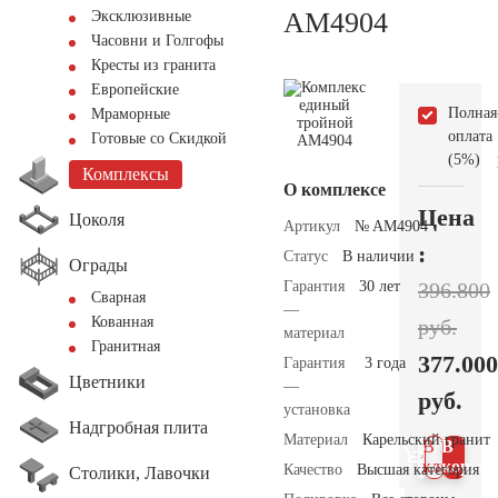
AM4904
Эксклюзивные
Часовни и Голгофы
Кресты из гранита
Европейские
Полная
Мраморные
оплата
Готовые со Скидкой
(5%)
Комплексы
О комплексе
Цена
Цоколя
Артикул
№ AM4904
:
Статус
В наличии
Ограды
Гарантия
30 лет
396.800
Сварная
—
Кованная
руб.
материал
Гранитная
377.000
Гарантия
3 года
Цветники
—
руб.
установка
Надгробная плита
Материал
Карельский гранит
В 1
В
клик
корзин
Качество
Высшая категория
Столики, Лавочки