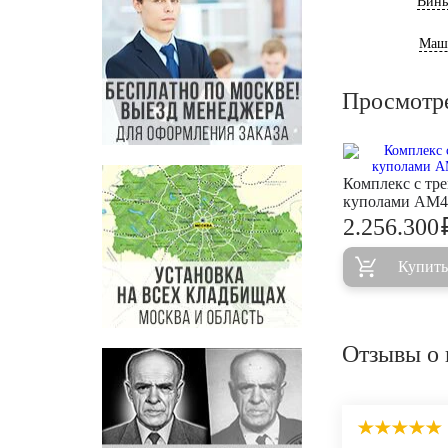
Винь
Маш
Просмотр
Комплекс с тр
куполами AM4
2.256.300
Купить
Отзывы о 