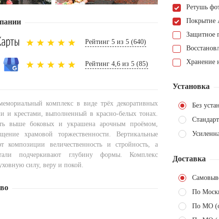
Ретушь фо
Покрытие 
пании
Защитное 
Рейтинг 5 из 5 (640)
Восстанов
Хранение н
Рейтинг 4,6 из 5 (85)
Установка
мемориальный комплекс в виде трёх декоративных
Без уста
и и крестами, выполненный в красно-белых тонах.
Стандарт
сть выше боковых и украшена арочным проёмом,
Усиленна
ение храмовой торжественности. Вертикальные
т композиции величественность и стройность, а
етали подчеркивают глубину формы. Комплекс
Доставка
ховную силу, веру и покой.
Самовыв
тво
По Моск
По МО (