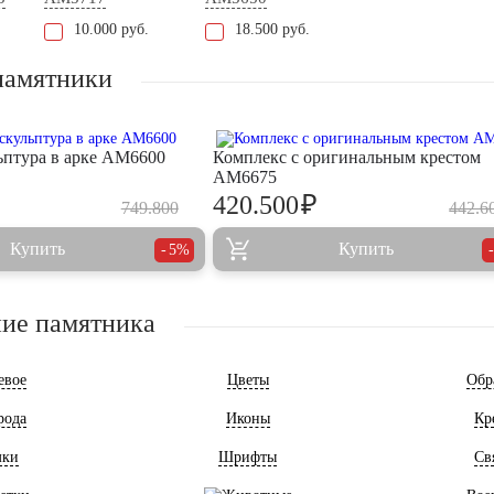
10.000 руб.
18.500 руб.
памятники
ьптура в арке AM6600
Комплекс с оригинальным крестом
AM6675
₽
420.500
749.800
442.6
Купить
Купить
5%
ие памятника
евое
Цветы
Обр
рода
Иконы
Кр
мки
Шрифты
Св