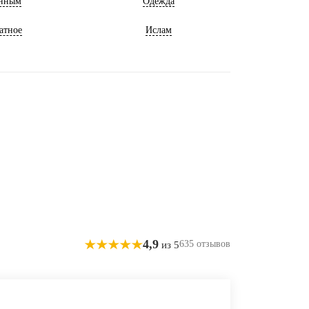
нным
Одежда
атное
Ислам
4,9
635 отзывов
из 5