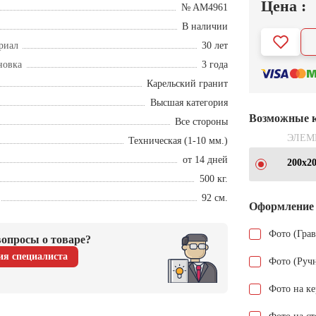
Цена :
№ AM4961
В наличии
риал
30 лет
новка
3 года
Карельский гранит
Высшая категория
Возможные 
Все стороны
ЭЛЕМ
Техническая (1-10 мм.)
от 14 дней
200х2
500 кг.
92 см.
Оформление
Фото (Гра
опросы о товаре?
ия специалиста
Фото (Руч
Фото на к