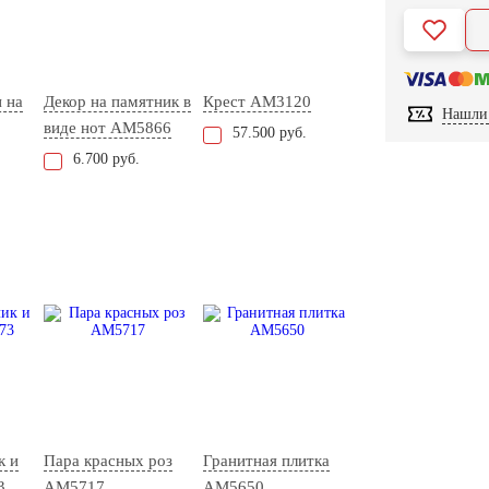
 на
Декор на памятник в
Крест AM3120
Нашли 
виде нот AM5866
57.500 руб.
6.700 руб.
к и
Пара красных роз
Гранитная плитка
3
AM5717
AM5650