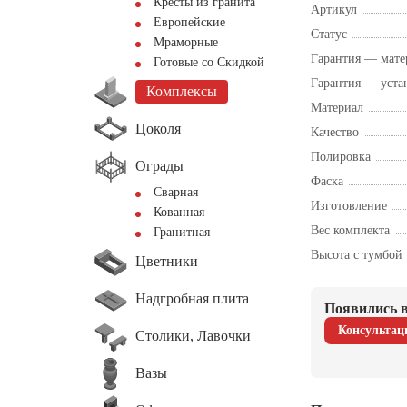
Кресты из гранита
Артикул
Европейские
Статус
Мраморные
Гарантия — мате
Готовые со Скидкой
Гарантия — уста
Комплексы
Материал
Цоколя
Качество
Полировка
Ограды
Фаска
Сварная
Изготовление
Кованная
Вес комплекта
Гранитная
Высота с тумбой
Цветники
Надгробная плита
Появились в
Консультац
Столики, Лавочки
Вазы