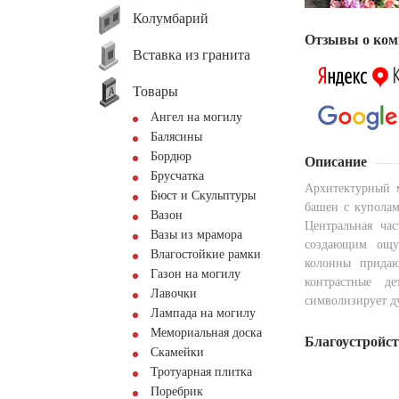
Колумбарий
Отзывы о ком
Вставка из гранита
Товары
Ангел на могилу
Балясины
Бордюр
Описание
Брусчатка
Архитектурный 
Бюст и Скульптуры
башен с куполам
Вазон
Центральная ча
Вазы из мрамора
создающим ощущ
Влагостойкие рамки
колонны придаю
Газон на могилу
контрастные д
Лавочки
символизирует ду
Лампада на могилу
Мемориальная доска
Благоустройс
Скамейки
Тротуарная плитка
Поребрик