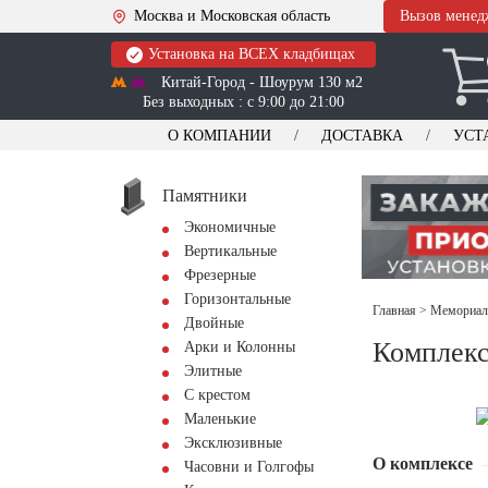
Москва и Московская область
Вызов менед
Установка на ВСЕХ кладбищах
Китай-Город - Шоурум 130 м2
Без выходных : с 9:00 до 21:00
О КОМПАНИИ
ДОСТАВКА
УСТ
Памятники
Экономичные
Вертикальные
Фрезерные
Горизонтальные
Главная
>
Мемориал
Двойные
Комплекс
Арки и Колонны
Элитные
С крестом
Маленькие
Эксклюзивные
О комплексе
Часовни и Голгофы