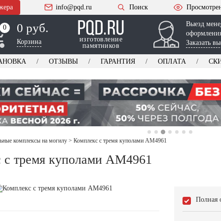
жера
info@pqd.ru
Поиск
Просмотре
Выезд мене
0 руб.
0
0
оформления
изготовление
Корзина
Заказать вы
памятников
АНОВКА
ОТЗЫВЫ
ГАРАНТИЯ
ОПЛАТА
СК
ьные комплексы на могилу
>
Комплекс с тремя куполами AM4961
 с тремя куполами AM4961
Полная 