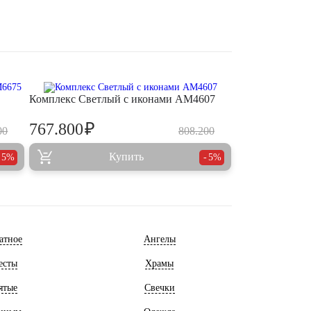
Комплекс Светлый с иконами AM4607
₽
767.800
00
808.200
Купить
5%
5%
атное
Ангелы
есты
Храмы
ятые
Свечки