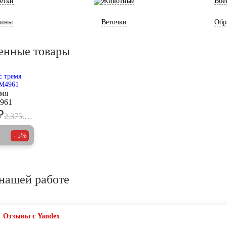
етки
Животные
Вое
ины
Веточки
Обр
енные товары
емя
961
₽
2.375.000
5%
нашей работе
Отзывы с Yandex