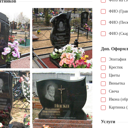
Фото на ст
ятников
ФИО (Грав
ФИО (Песк
ФИО (Скар
Доп. Оформл
Эпитафия
Крестик
Цветы
Виньетка
Свеча
Икона (обр
Картинка (
Услуги