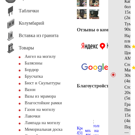
Капит
бол 
Таблички
15х15
(2шт)
Колумбарий
Тумб
Отзывы о компании
90x20
Вставка из гранита
Надгр
плит
80x60
Товары
Цоко
Ангел на могилу
AM56
Балясины
Стол
Бордюр
Манс
30x15
Брусчатка
(4шт)
Бюст и Скульптуры
Благоустройство
Стол
Вазон
20х10
Вазы из мрамора
(5шт)
Влагостойкие рамки
Гран
Газон на могилу
Пики
15х10
Лавочки
(4шт)
Лампада на могилу
Поре
Мемориальная доска
—