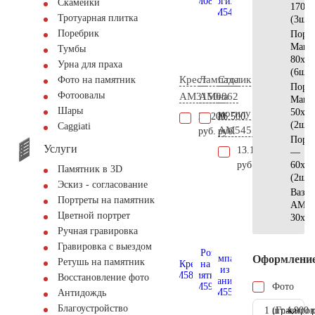
Скамейки
170х1
Тротуарная плитка
(3шт)
Поребрик
Поре
Манс
Тумбы
80х10
Урна для праха
(6шт)
Крест
Лампада
Столик
Фото на памятник
Поре
Фотоовалы
AM3150
AM0862
на
Манс
Шары
50х10
могилу
28.200
86.500
(2шт)
Сaggiati
AM5455
руб.
руб.
Поре
Услуги
13.100
—
руб.
60х10
Памятник в 3D
(2шт)
Эскиз - согласование
Ваза
Портреты на памятник
АМ55
Цветной портрет
30х15
Ручная гравировка
Гравировка с выездом
Оформлени
Ретушь на памятник
Восстановление фото
Фото
Антидождь
Благоустройство
1 шт.
(Гравиров
4.900 