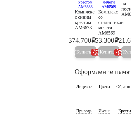
на
пост
Комплекс
Комплекс
AM6
с синим
со
крестом
стилистикой
AM6633
мечети
AM6569
₽
₽
374.700
453.300
721.
394.400
477.2
Купить
Купить
Куп
5%
5%
Оформление памя
Лицевое
Цветы
Обратно
Природа
Иконы
Кресты