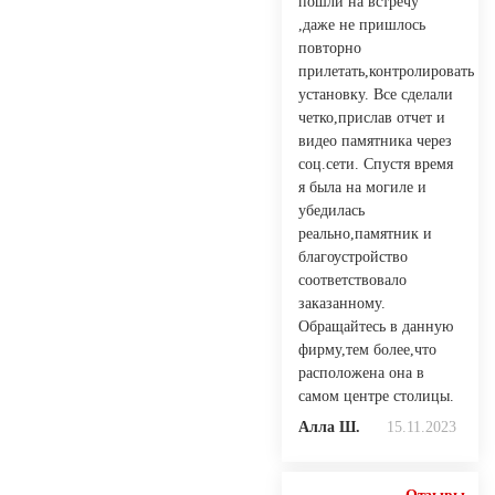
пошли на встречу
,даже не пришлось
повторно
прилетать,контролировать
установку. Все сделали
четко,прислав отчет и
видео памятника через
соц.сети. Спустя время
я была на могиле и
убедилась
реально,памятник и
благоустройство
соответствовало
заказанному.
Обращайтесь в данную
фирму,тем более,что
расположена она в
самом центре столицы.
Алла Ш.
15.11.2023