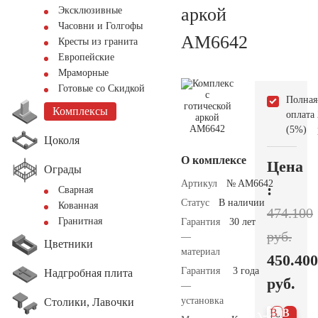
аркой
Эксклюзивные
Часовни и Голгофы
AM6642
Кресты из гранита
Европейские
Мраморные
Готовые со Скидкой
Полная
Комплексы
оплата
(5%)
Цоколя
О комплексе
Цена
Ограды
Артикул
№ AM6642
:
Сварная
Статус
В наличии
Кованная
474.100
Гранитная
Гарантия
30 лет
руб.
—
Цветники
материал
450.400
Гарантия
3 года
Надгробная плита
руб.
—
установка
Столики, Лавочки
В 1
В