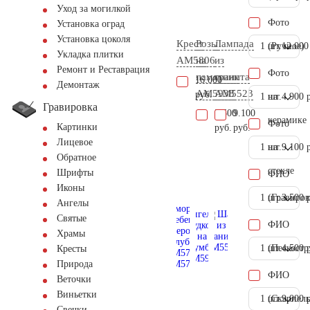
Уход за могилкой
Фото
Установка оград
Установка цоколя
Крест
Розы
Лампада
1 шт.
(Ручное)
12.000
Укладка плитки
AM5806
на
из
Ремонт и Реставрация
Фото
памятник
гранита
16.000
Демонтаж
AM5938
AM5523
руб.
1 шт.
на
4.900 
Гравировка
5.500
9.100
керамике
Фото
Картинки
руб.
руб.
Лицевое
1 шт.
на
9.100 
Обратное
стекле
Шрифты
ФИО
Иконы
1 шт.
(Гравиров
3.500 
Ангелы
Святые
ФИО
Храмы
1 шт.
(Пескостр
4.500 
Кресты
Природа
ФИО
Веточки
Виньетки
1 шт.
(Скарпель
9.000 
Свечки