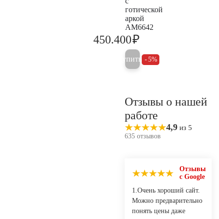
с
готической
аркой
AM6642
₽
450.400
474.100
Купить
5%
Отзывы о нашей
работе
4,9
из 5
635 отзывов
Отзывы
с Google
1.Очень хороший сайт.
Можно предварительно
понять цены даже