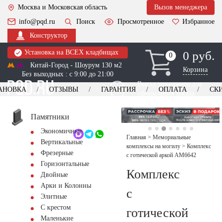
Москва и Московская область
Вызов менеджера
info@pqd.ru
Поиск
Просмотренное
Избранное
Конструктор
Установка на ВСЕХ кладбищах
0 руб.
0
0
Китай-Город - Шоурум 130 м2
Корзина
Без выходных : с 9:00 до 21:00
Выезд менеджера для
АНОВКА
ОТЗЫВЫ
ГАРАНТИЯ
ОПЛАТА
СК
оформления заказа
изготовление
Заказать выезд
памятников
+7 (495) 518-44-23
Памятники
Экономичные
Обратный звонок
Главная
>
Мемориальные
Вертикальные
комплексы на могилу
>
Комплекс
Фрезерные
с готической аркой AM6642
Горизонтальные
Комплекс
Двойные
Арки и Колонны
с
Элитные
С крестом
готической
Маленькие