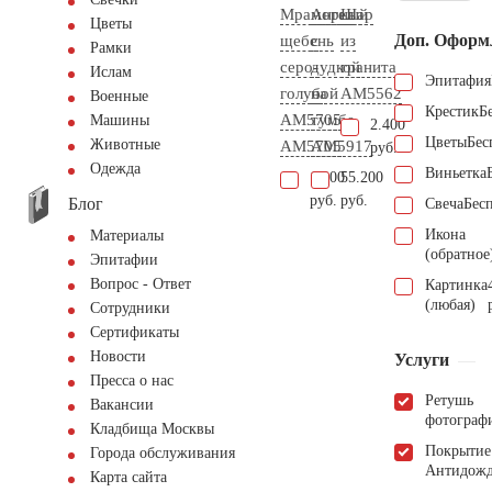
Мраморный
Ангел
Шар
Цветы
Доп. Оформ
щебень
с
из
Рамки
серо-
дудкой
гранита
Ислам
Эпитафия
голубой
на
AM5562
Военные
Крестик
Б
АМ5705
тумбе
Машины
2.400
Цветы
Бес
Животные
AM5705
AM5917
руб.
Одежда
Виньетка
1.900
55.200
руб.
руб.
Блог
Свеча
Бес
Икона
Материалы
(обратное
Эпитафии
Вопрос - Ответ
Картинка
(любая)
Сотрудники
Сертификаты
Новости
Услуги
Пресса о нас
Ретушь
Вакансии
фотограф
Кладбища Москвы
Покрытие
Города обслуживания
Антидож
Карта сайта