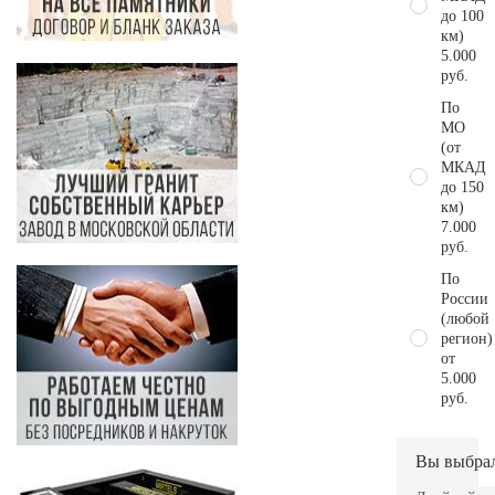
до 100
км)
5.000
руб.
По
МО
(от
МКАД
до 150
км)
7.000
руб.
По
России
(любой
регион)
от
5.000
руб.
Вы выбра