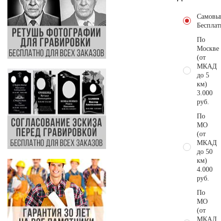
Самовы
Бесплат
По
Москве
(от
МКАД
до 5
км)
3.000
руб.
По
МО
(от
МКАД
до 50
км)
4.000
руб.
По
МО
(от
МКАД