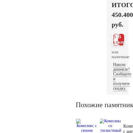
ИТОГ
450.400
руб.
В 1
В
клик
корзин
или
наличные.
Нашли
дешевле?
Сообщите
и
получите
скидку.
Похожие памятни
Ком
с ан