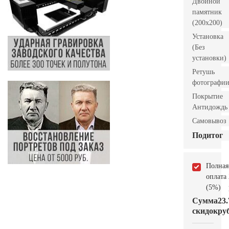
Двойной
памятник
(200х200)
Установка
(Без
установки)
Ретушь
фотографи
Покрытие
Антидождь
Самовывоз
Подитог
Полная
оплата
(5%)
Сумма
23.
скидок
руб