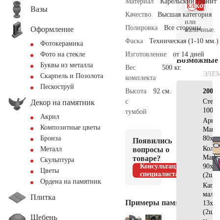
Материал
Карельский гранит
клик
корзин
Вазы
Качество
Высшая категория
или
Полировка
Все стороны
Оформление
наличные.
Фаска
Техническая (1-10 мм.)
Фотокерамика
Изготовление
от 14 дней
Фото на стекле
Возможные
Буквы из металла
Вес
500 кг.
ЭЛЕ
Скарпель и Позолота
комплекта
Пескоструй
Высота
92 см.
200х2
с
Стел
Декор на памятник
100х5
тумбой
Акрил
Арка
Композитные цветы
Манс
80х40
Бронза
Появились
Коло
вопросы о
Металл
Манс
товаре?
Скульптура
Консультация
90х10
Цветы
специалиста
(2шт)
Ордена на памятник
Капит
мала
Плитка
Примеры памятников
13х13
(2шт)
Щебень