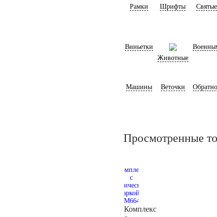
Рамки
Шрифты
Святые
Виньетки
Военны
Животные
Машины
Веточки
Обратно
Просмотренные т
Комплекс