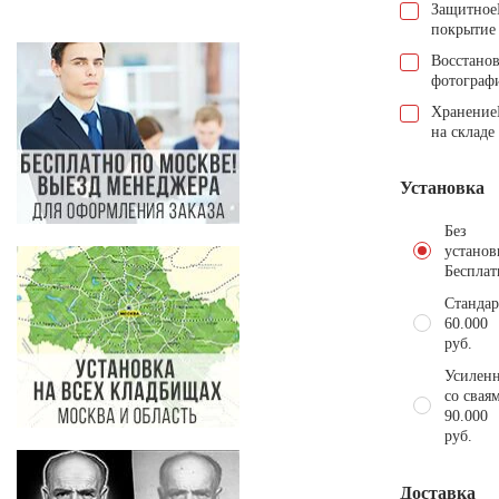
Защитное
покрытие
Восстано
фотограф
Хранение
на складе
Установка
Без
установ
Бесплат
Стандар
60.000
руб.
Усиленн
со свая
90.000
руб.
Доставка