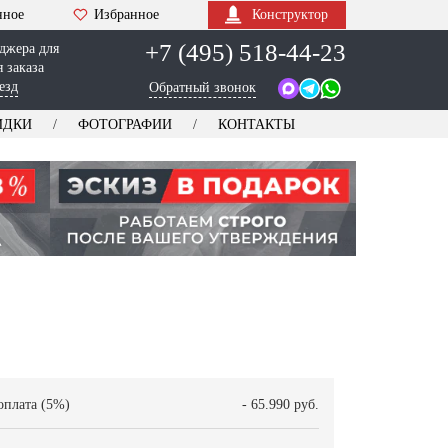
нное
Избранное
Конструктор
+7 (495) 518-44-23
джера для
 заказа
езд
Обратный звонок
ИДКИ
ФОТОГРАФИИ
КОНТАКТЫ
оплата (5%)
- 65.990 руб.