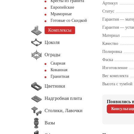
Кресты из гранита
Артикул
Европейские
Статус
Мраморные
Гарантия — мате
Готовые со Скидкой
Гарантия — уста
Комплексы
Материал
Цоколя
Качество
Полировка
Ограды
Фаска
Сварная
Изготовление
Кованная
Вес комплекта
Гранитная
Высота с тумбой
Цветники
Надгробная плита
Появились в
Консультац
Столики, Лавочки
Вазы