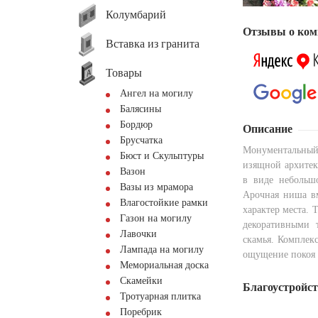
Колумбарий
Отзывы о ком
Вставка из гранита
Товары
Ангел на могилу
Балясины
Бордюр
Описание
Брусчатка
Монументальны
Бюст и Скульптуры
изящной архитек
Вазон
в виде небольш
Вазы из мрамора
Арочная ниша вм
Влагостойкие рамки
характер места.
Газон на могилу
декоративными 
Лавочки
скамья. Комплекс
Лампада на могилу
ощущение покоя 
Мемориальная доска
Скамейки
Благоустройс
Тротуарная плитка
Поребрик