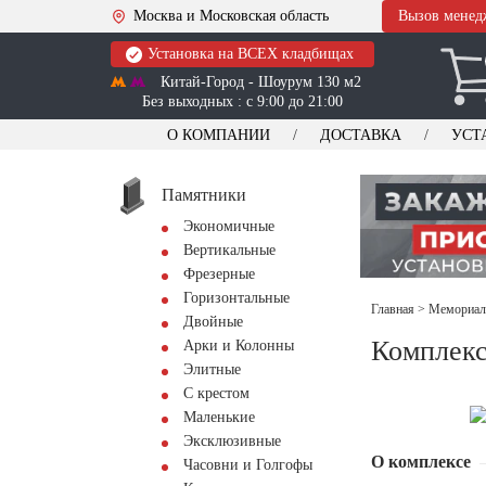
Москва и Московская область
Вызов менед
Установка на ВСЕХ кладбищах
Китай-Город - Шоурум 130 м2
Без выходных : с 9:00 до 21:00
О КОМПАНИИ
ДОСТАВКА
УСТ
Памятники
Экономичные
Вертикальные
Фрезерные
Горизонтальные
Главная
>
Мемориал
Двойные
Комплекс
Арки и Колонны
Элитные
С крестом
Маленькие
Эксклюзивные
О комплексе
Часовни и Голгофы