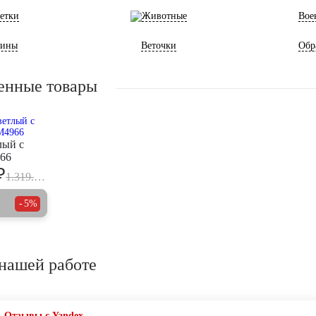
етки
Животные
Вое
ины
Веточки
Обр
енные товары
лый с
66
₽
1.319.700
5%
нашей работе
Отзывы с Yandex