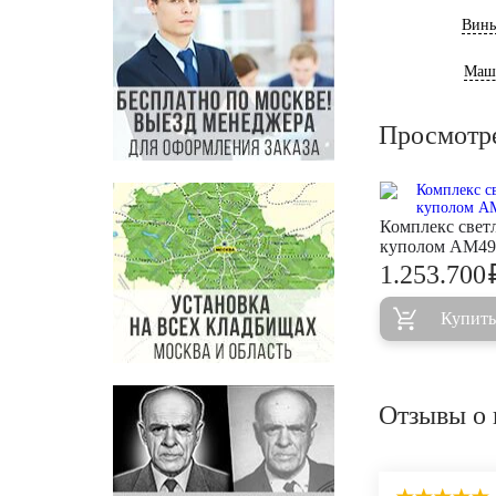
Винь
Маш
Просмотр
Комплекс свет
куполом AM49
1.253.700
Купить
Отзывы о 