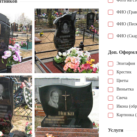
Фото на ст
ятников
ФИО (Грав
ФИО (Песк
ФИО (Скар
Доп. Оформл
Эпитафия
Крестик
Цветы
Виньетка
Свеча
Икона (обр
Картинка (
Услуги