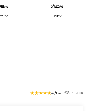
нным
Одежда
атное
Ислам
4,9
635 отзывов
из 5