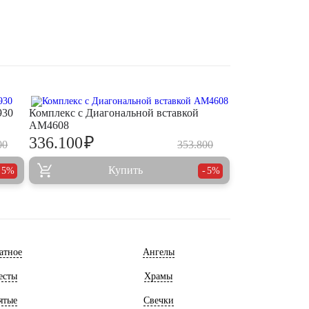
930
Комплекс с Диагональной вставкой
AM4608
₽
336.100
00
353.800
Купить
5%
5%
атное
Ангелы
есты
Храмы
ятые
Свечки