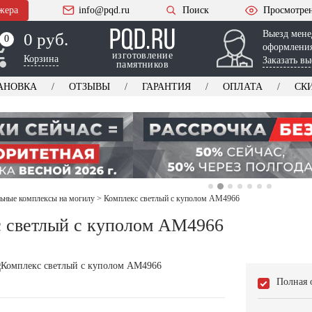
жера
info@pqd.ru
Поиск
Просмотре
Выезд мене
0 руб.
0
0
оформления
изготовление
Корзина
Заказать вы
памятников
АНОВКА
ОТЗЫВЫ
ГАРАНТИЯ
ОПЛАТА
СК
ьные комплексы на могилу
>
Комплекс светлый с куполом AM4966
 светлый с куполом AM4966
Полная 