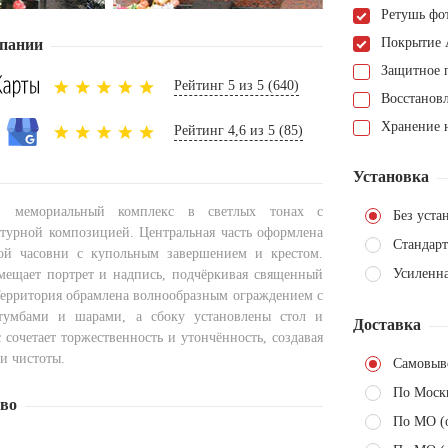
Ретушь фо
Покрытие 
пании
Защитное 
Рейтинг 5 из 5 (640)
Восстанов
Хранение н
Рейтинг 4,6 из 5 (85)
Установка
й мемориальный комплекс в светлых тонах с
Без уста
турной композицией. Центральная часть оформлена
Стандарт
ой часовни с купольным завершением и крестом.
Усиленна
ещает портрет и надпись, подчёркивая священный
 Территория обрамлена волнообразным ограждением с
тумбами и шарами, а сбоку установлены стол и
Доставка
 сочетает торжественность и утончённость, создавая
и чистоты.
Самовыв
По Моск
тво
По МО (