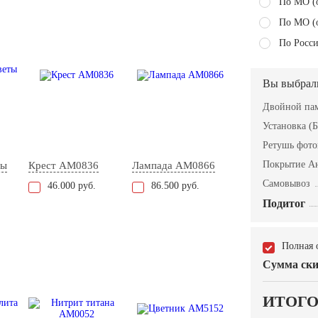
По МО (
По МО (
По Росси
Вы выбрал
Двойной пам
Установка (Б
Ретушь фот
Покрытие А
ты
Крест AM0836
Лампада AM0866
Самовывоз
46.000 руб.
86.500 руб.
Подитог
Полная 
Сумма ски
ИТОГ