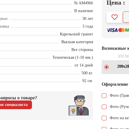
Цена :
№ AM4966
В наличии
риал
30 лет
новка
3 года
Карельский гранит
Высшая категория
Возможные 
Все стороны
ЭЛЕМ
Техническая (1-10 мм.)
от 14 дней
200х2
500 кг.
92 см.
Оформление
Фото (Гра
опросы о товаре?
ия специалиста
Фото (Руч
Фото на к