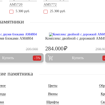
AM5720
AM5772
5.300 руб.
25.300 руб.
памятники
умя блоками AM4804
Комплекс двойной с дорожкой AM4
₽
284.000
209.900
298.9
Купить
Купить
5%
ие памятника
евое
Цветы
Обр
рода
Иконы
Кр
мки
Шрифты
Св