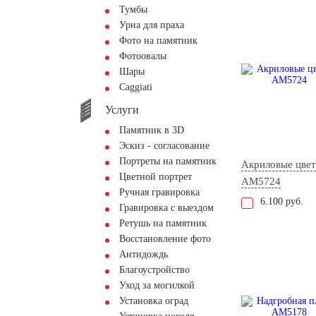
Тумбы
Урна для праха
Фото на памятник
Фотоовалы
Шары
Сaggiati
Услуги
Памятник в 3D
Эскиз - согласование
Портреты на памятник
Акриловые цве
Цветной портрет
AM5724
Ручная гравировка
6.100 руб.
Гравировка с выездом
Ретушь на памятник
Восстановление фото
Антидождь
Благоустройство
Уход за могилкой
Установка оград