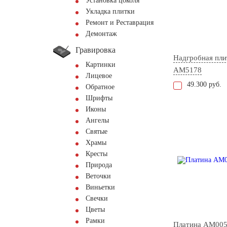
Установка цоколя
Укладка плитки
Ремонт и Реставрация
Демонтаж
Гравировка
Надгробная пли
Картинки
AM5178
Лицевое
49.300 руб.
Обратное
Шрифты
Иконы
Ангелы
Святые
Храмы
Кресты
Природа
Веточки
Виньетки
Свечки
Цветы
Рамки
Платина AM00