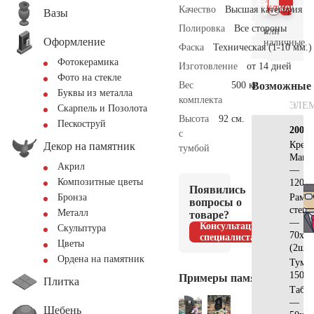
клик
корзин
Качество
Высшая категория
Вазы
Полировка
Все стороны
или
Оформление
наличные.
Фаска
Техническая (1-10 мм.)
Фотокерамика
Изготовление
от 14 дней
Фото на стекле
Вес
500 кг.
Возможные
Буквы из металла
комплекта
ЭЛЕ
Скарпель и Позолота
Высота
92 см.
Пескоструй
200х2
с
Крест
Декор на памятник
тумбой
Манс
Акрил
—
Композитные цветы
120x6
Появились
Рамка
Бронза
вопросы о
стекл
Металл
товаре?
—
Консультация
Скульптура
70х50
специалиста
Цветы
(2шт)
Ордена на памятник
Тумб
150x1
Примеры памятников
Плитка
Табл
—
Щебень