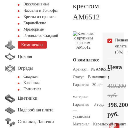
крестом
Эксклюзивные
Часовни и Голгофы
AM6512
Кресты из гранита
Европейские
Мраморные
Готовые со Скидкой
Полная
Комплексы
оплата
(5%)
Цоколя
О комплексе
Цена
Ограды
Артикул
№ AM6512
:
Сварная
Статус
В наличии
Кованная
Гарантия
30 лет
419.200
Гранитная
—
руб.
материал
Цветники
398.200
Гарантия
3 года
Надгробная плита
—
руб.
установка
Столики, Лавочки
Материал
Карельский гранит
В 1
В