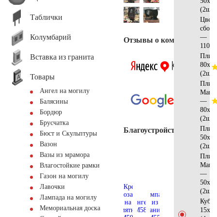
50х30
(2шт)
Таблички
Цвет
сбор
Колумбарий
—
Отзывы о компании
110x8
Плит
Вставка из гранита
80х15
(2шт)
Товары
Плит
Ангел на могилу
Манс
—
Балясины
80х15
Бордюр
(2шт)
Брусчатка
Плит
Благоустройство
Бюст и Скульптуры
50х15
Вазон
(2шт)
Вазы из мрамора
Плит
Манс
Влагостойкие рамки
—
Газон на могилу
50х15
Лавочки
(2шт)
Лампада на могилу
Куби
Мемориальная доска
15х15