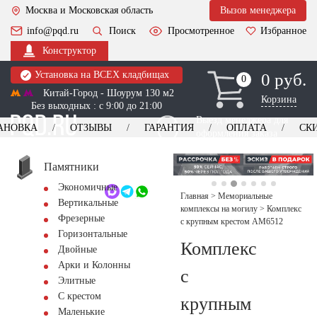
Москва и Московская область
Вызов менеджера
info@pqd.ru
Поиск
Просмотренное
Избранное
Конструктор
Установка на ВСЕХ кладбищах
0 руб.
0
0
Китай-Город - Шоурум 130 м2
Корзина
Без выходных : с 9:00 до 21:00
Выезд менеджера для
АНОВКА
ОТЗЫВЫ
ГАРАНТИЯ
ОПЛАТА
СК
оформления заказа
изготовление
Заказать выезд
памятников
+7 (495) 518-44-23
Памятники
Экономичные
Обратный звонок
Главная
>
Мемориальные
Вертикальные
комплексы на могилу
>
Комплекс
Фрезерные
с крупным крестом AM6512
Горизонтальные
Комплекс
Двойные
Арки и Колонны
с
Элитные
С крестом
крупным
Маленькие