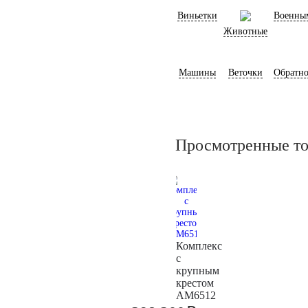
Виньетки
Военны
Животные
Машины
Веточки
Обратно
Просмотренные т
Комплекс
с
крупным
крестом
AM6512