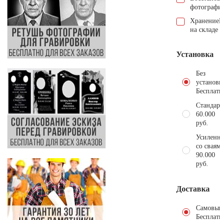
фотограф
Хранение
на складе
Установка
Без
установ
Бесплат
Стандар
60.000
руб.
Усиленн
со свая
90.000
руб.
Доставка
Самовы
Бесплат