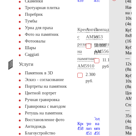
(4шт)
Скамейки
Накла
Тротуарная плитка
на к
Поребрик
10х10
Тумбы
(4шт)
Урна для праха
Крест
Ангел
Лампада
Куби
Фото на памятник
8x8x8
с
AM5853
из
(16шт
Фотоовалы
розами
гранита
18.800
Куби
Шары
на
AM5564
руб.
Манс
Сaggiati
памятник
—
11.100
Услуги
12x12
AM5910
руб.
(8шт)
Памятник в 3D
2.300
Куби
Эскиз - согласование
руб.
10x10
Портреты на памятник
(8шт)
Цоко
Цветной портрет
AM56
Ручная гравировка
Стол
Гравировка с выездом
—
Ретушь на памятник
35x12
Восстановление фото
(4шт)
Антидождь
Поре
Манс
Благоустройство