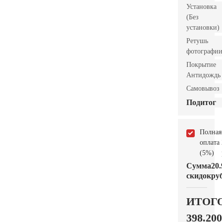
Установка
(Без
установки)
Ретушь
фотографи
Покрытие
Антидождь
Самовывоз
Подитог
Полная
оплата
(5%)
Сумма
20.
скидок
руб
ИТОГ
398.200