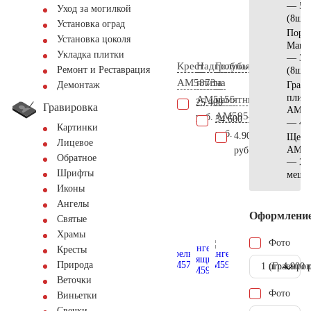
— 50
Уход за могилкой
(8шт)
Установка оград
Поре
Установка цоколя
Манс
Укладка плитки
— 30
Крест
Надгробная
Голубь
Ремонт и Реставрация
(8шт)
AM5873
плита
на
Грани
Демонтаж
плитк
AM5155
памятник
25.400
Гравировка
AM56
AM5954
руб.
34.600
— 4 к
Картинки
руб.
4.900
Щебе
Лицевое
AM57
руб.
Обратное
— 2
Шрифты
мешк
Иконы
Ангелы
Оформлени
Святые
Храмы
Фото
Кресты
Природа
1 шт.
(Гравиров
4.900 
Веточки
Фото
Виньетки
Свечки