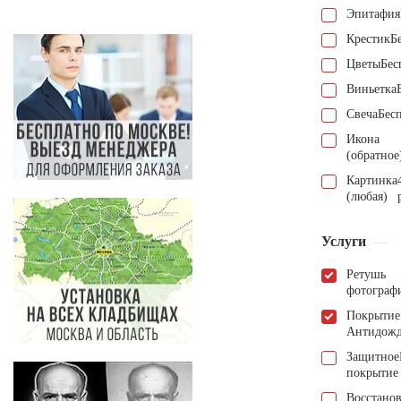
Эпитафия
Крестик
Б
Цветы
Бес
Виньетка
Свеча
Бес
Икона
(обратное
Картинка
(любая)
Услуги
Ретушь
фотограф
Покрытие
Антидож
Защитное
покрытие
Восстано