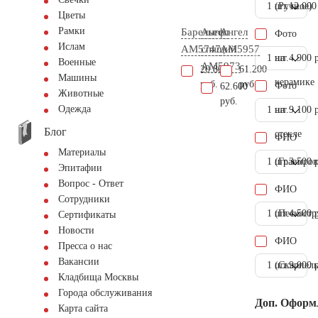
1 шт.
(Ручное)
12.000
Цветы
Рамки
Барельеф
Ангел
Ангел
Фото
Ислам
AM5747
спящий
AM5957
1 шт.
на
4.900 
Военные
AM5973
20.800
61.200
Машины
керамике
руб.
руб.
Фото
62.600
Животные
руб.
Одежда
1 шт.
на
9.100 
Блог
стекле
ФИО
Материалы
1 шт.
(Гравиров
3.500 
Эпитафии
Вопрос - Ответ
ФИО
Сотрудники
1 шт.
(Пескостр
4.500 
Сертификаты
Новости
ФИО
Пресса о нас
Вакансии
1 шт.
(Скарпель
9.000 
Кладбища Москвы
Города обслуживания
Доп. Оформ
Карта сайта