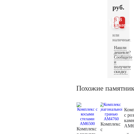
руб.
В 1
В
клик
корзин
или
наличные.
Нашли
дешевле?
Сообщите
и
получите
скидку.
Похожие памятни
Ком
с ро
кам
Комплекс
AM6
Комплекс
с